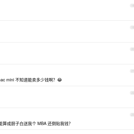
1
1
2
2
ac mini 不知道能卖多少钱啊？😂
2
2
是还能算成厨子白送我个 MBA 还倒贴我钱？