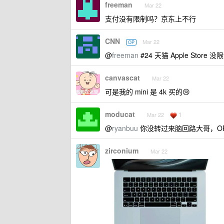
freeman
Mar 22
支付没有限制吗？京东上不行
CNN
Mar 22
OP
@
freeman
#24 天猫 Apple Sto
canvascat
Mar 22
可是我的 mini 是 4k 买的😢
moducat
1
Mar 22
@
ryanbuu
你没转过来脑回路大哥，OP 是
zirconium
Mar 22