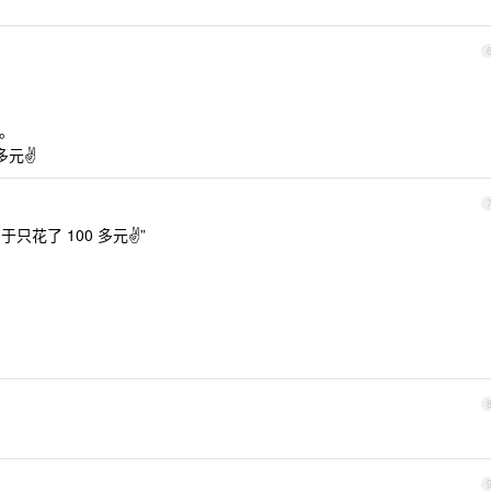
 。
多元✌️
于只花了 100 多元✌️”