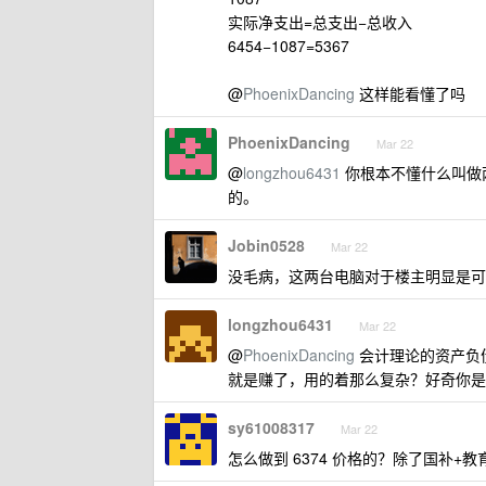
实际净支出=总支出−总收入
6454−1087=5367
@
PhoenixDancing
这样能看懂了吗
PhoenixDancing
Mar 22
@
longzhou6431
你根本不懂什么叫做
的。
Jobin0528
Mar 22
没毛病，这两台电脑对于楼主明显是可相互替
longzhou6431
Mar 22
@
PhoenixDancing
会计理论的资产负
就是赚了，用的着那么复杂？好奇你是 a9
sy61008317
Mar 22
怎么做到 6374 价格的？除了国补+