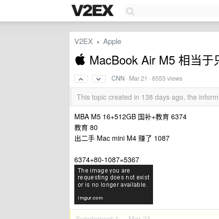
V2EX
Apple
›
 MacBook Air M5 相当
CNN
·
Mar 21
· 6555 views
This topic created in 138 days ago, the info
MBA M5 16+512GB 国补+教育 6374
教育 80
出二手 Mac mini M4 赚了 1087
6374+80-1087=5367
Supplement 1 ·
Mar 23