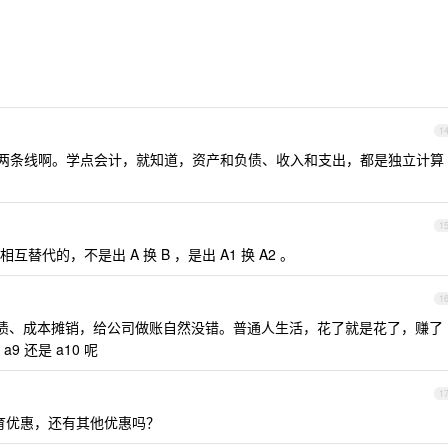
1
两条线啊。学点会计，就知道，资产和负债、收入和支出，都是独立计算
1
代的，不是出 A 换 B ，是出 A1 换 A2 。
1
债、成本摊销，给公司做账自然没错。普通人生活，花了就是花了，赚了
 还是 a10 呢
1
教育优惠，还有其他优惠吗？