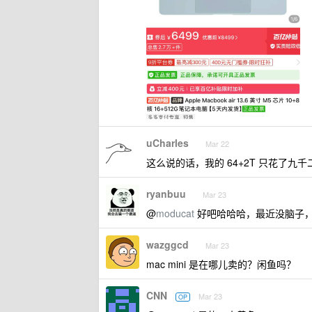
uCharles
Mar 22
这么说的话，我的 64+2T 只花了九千二
ryanbuu
Mar 23
@
moducat
好吧哈哈哈，最近没脑子
wazggcd
Mar 23
mac mini 是在哪儿卖的？闲鱼吗？
CNN
Mar 23
OP