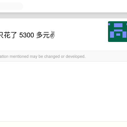
于只花了 5300 多元✌️
rmation mentioned may be changed or developed.