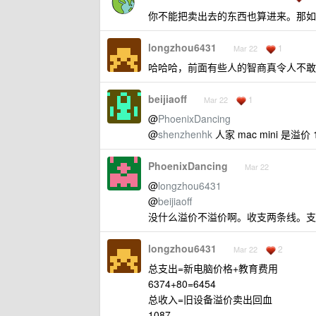
你不能把卖出去的东西也算进来。那如果
longzhou6431
1
Mar 22
哈哈哈，前面有些人的智商真令人不敢恭维，
beijiaoff
1
Mar 22
@
PhoenixDancing
@
shenzhenhk
人家 mac mini 是
PhoenixDancing
Mar 22
@
longzhou6431
@
beijiaoff
没什么溢价不溢价啊。收支两条线。支
longzhou6431
2
Mar 22
总支出=新电脑价格+教育费用
6374+80=6454
总收入=旧设备溢价卖出回血
1087