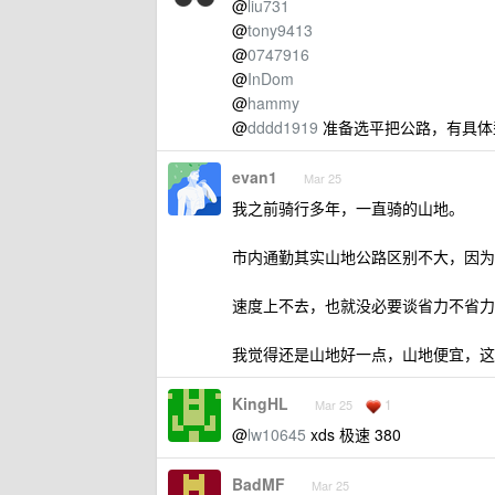
@
liu731
@
tony9413
@
0747916
@
InDom
@
hammy
@
dddd1919
准备选平把公路，有具体
evan1
Mar 25
我之前骑行多年，一直骑的山地。
市内通勤其实山地公路区别不大，因为
速度上不去，也就没必要谈省力不省力
我觉得还是山地好一点，山地便宜，这
KingHL
1
Mar 25
@
lw10645
xds 极速 380
BadMF
Mar 25