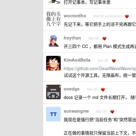
打开记事本，写记事本里
woctordho
1
Mar 30 via Android
先记下来，等它把手上的活干完再跟它
hoythan
1
Mar 30
开三四个 CC ，都用 Plan 模式生
KimAndBella
1
Mar 30
https://github.com/DeadWaveWave/o
试试这个开源工具，无限画布，统一管理 
onedge
1
Mar 30
docs 记录一个 md 文件长期打开， 
sunwangme
1
Mar 30
我现在是强行把“当前任务”和“突然冒
正在做的事情就只保留当前上下文，不让