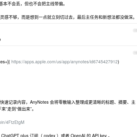
样基本不会丢，但也不会把主线带偏。
灵感不够，而是想到一点就立刻切过去，最后主任务和新想法都没做深。
1
e
1
es+](
https://apps.apple.com/us/app/anynotes/id6745427912
)
速记录内容，AnyNotes 会将零散输入整理成更清晰的标题、摘要、主
来”走到“做出来”。
/join/4FtzEtgM
T plus 订阅（ codex ）或者 OpenAI 的 API key 。