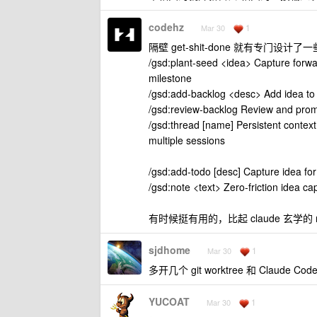
codehz
1
Mar 30
隔壁 get-shit-done 就有专门设计了一
/gsd:plant-seed <idea> Capture forwar
milestone
/gsd:add-backlog <desc> Add idea to 
/gsd:review-backlog Review and promo
/gsd:thread [name] Persistent contex
multiple sessions
/gsd:add-todo [desc] Capture idea for 
/gsd:note <text> Zero-friction idea c
有时候挺有用的，比起 claude 玄学的
sjdhome
1
Mar 30
多开几个 git worktree 和 Claude
YUCOAT
1
Mar 30