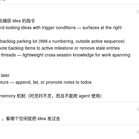
些捕获 idea 的指令
d-looking ideas with trigger conditions — surfaces at the right
backlog parking lot (999.x numbering, outside active sequence)
te backlog items to active milestone or remove stale entries
t threads — lightweight cross-session knowledge for work spanning
later
apture — append, list, or promote notes to todos
 memory 机制（时灵时不灵，而且不能跨 agent 使用）
 Code ，看哪个空闲就把 idea 发过去