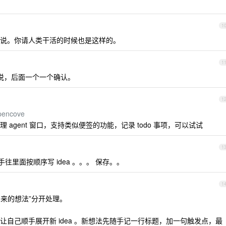
1
说。你请人类干活的时候也是这样的。
1
成再说，后面一个一个确认。
1
pencove
agent 窗口，支持类似便签的功能，记录 todo 事项，可以试试
1
随手往里面按顺序写 idea 。。。 保存。。
1
出来的想法”分开处理。
自己顺手展开新 idea 。新想法先随手记一行标题，加一句触发点，最