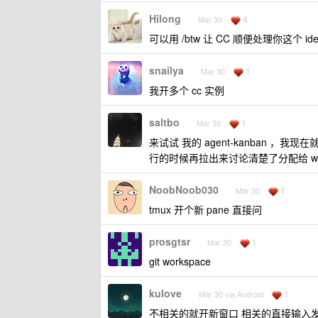
Hilong
4
Mar 30
可以用 /btw 让 CC 顺便处理你这个 ide
snailya
1
Mar 30
我开多个 cc 实例
saltbo
1
Mar 30
来试试 我的 agent-kanban ，我现在
行的时候再拉出来讨论清楚了分配给 work
NoobNoob030
1
Mar 30
tmux 开个新 pane 直接问
prosgtsr
1
Mar 30
git workspace
kulove
1
Mar 30 via Android
不相关的就开新窗口 相关的直接输入