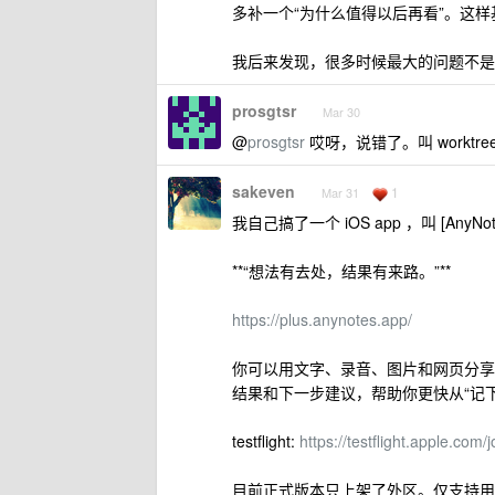
多补一个“为什么值得以后再看”。这
我后来发现，很多时候最大的问题不是
prosgtsr
Mar 30
@
prosgtsr
哎呀，说错了。叫 worktre
sakeven
1
Mar 31
我自己搞了一个 iOS app ，叫 [AnyNot
**“想法有去处，结果有来路。”**
https://plus.anynotes.app/
你可以用文字、录音、图片和网页分享快
结果和下一步建议，帮助你更快从“记下
testflight:
https://testflight.apple.com
目前正式版本只上架了外区。仅支持用 ChatGP