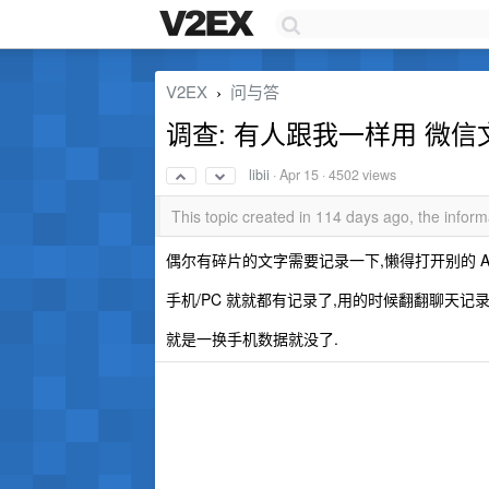
V2EX
问与答
›
调查: 有人跟我一样用 微
libii
·
Apr 15
· 4502 views
This topic created in 114 days ago, the info
偶尔有碎片的文字需要记录一下,懒得打开别的 AP
手机/PC 就就都有记录了,用的时候翻翻聊天记录
就是一换手机数据就没了.