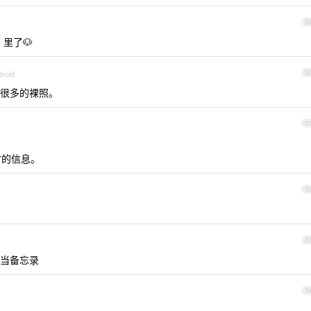
2
 里了🐶
droid
3
很多的裸照。
3
时的信息。
3
3
当备忘录
3