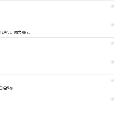
1
1
代笔记，图文都行。
1
1
1
在云端保存
1