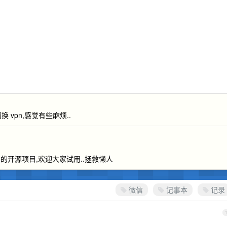
换 vpn,感觉有些麻烦..
开源项目,欢迎大家试用..拯救懒人
微信
记事本
记录