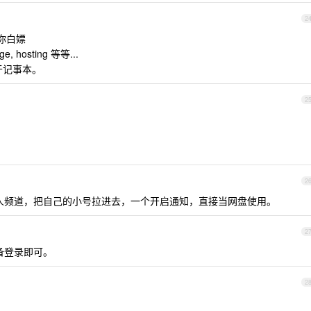
2
 能让你白嫖
age, hosting 等等...
于记事本。
2
2
的私人频道，把自己的小号拉进去，一个开启通知，直接当网盘使用。
2
设备登录即可。
2