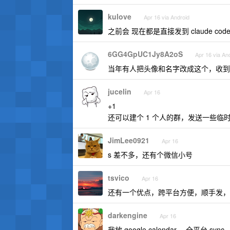
kulove
Apr 16 via Android
之前会 现在都是直接发到 claude code
6GG4GpUC1Jy8A2oS
Apr 16 via An
当年有人把头像和名字改成这个，收到
jucelin
Apr 16
+1
还可以建个 1 个人的群，发送一些临
JimLee0921
Apr 16
s 差不多，还有个微信小号
tsvico
Apr 16
还有一个优点，跨平台方便，顺手发，
darkengine
Apr 16
我放 google calendar ，全平台 sync