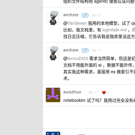
组织文件结构用 agentic 搜索应该问
archxm
Apr 17
OP
@
YanSeven
我用的本地模型，试了 qwe
比如，我文档里，有
logrotate.md
，介
找日志压缩，它告诉我说我库里没这方
archxm
Apr 17
OP
@
fennu2333
需求当然简单，但这是初
文档不用能外面的 ai ，数据不能外传
其实我这种需求，直接用 es 做索引
术。
sunzhuo
1
Apr 17
notebooklm 试了吗？我用过完全没