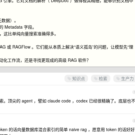
AG 引擎。它对文档的解析（ DeepDoc ）做得极其精细，能够识别文档中
 （元数据）。
 Metadata 字段。
数据过滤），这比单纯向量搜索准确得多。
G 或 RAGFlow 。它们能从本质上解决“语义孤岛”的问题，让模型先“理
动化工作流，还是寻找更现成的高级 RAG 软件？
知识点
检索
生产力
顶尖的 agent ，譬如 claude code ，codex 已经很精确了。底层也
n 的话向量数据库混合索引的简单 naive rag ，愿意用 token 的话好好