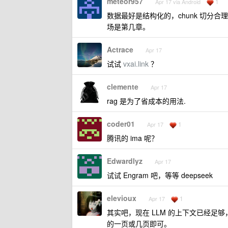
meteor957
1
Apr 17 via Android
数据最好是结构化的，chunk 切分合
场是第几章。
Actrace
Apr 17
试试
vxai.link
？
clemente
Apr 17
rag 是为了省成本的用法.
coder01
1
Apr 17
腾讯的 ima 呢？
Edwardlyz
Apr 17
试试 Engram 吧，等等 deepseek
elevioux
1
Apr 17
其实吧，现在 LLM 的上下文已经足
的一页或几页即可。