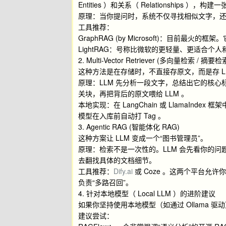
Entities ）和关系（ Relationships ），构
原理：当你提问时，系统不仅寻找相似文字，还
工具推荐：
GraphRAG (by Microsoft)：目前
LightRAG：号称比微软的更轻量、更适合个
2. Multi-Vector Retriever (多向量检索 / 摘要检
这种方法是在存储时，不直接存原文，而是存 L
原理：LLM 先分析一段文字，总结出它的核心
关块，再把背后的原文喂给 LLM 。
本地实现：在 LangChain 或 LlamaIndex 框架
模型在入库前自动打 Tag 。
3. Agentic RAG (智能体化 RAG)
这种方案让 LLM 变成一个“图书管理员”。
原理：检索不是一次性的。LLM 会先看你的问
去翻找具体的文档细节。
工具推荐：
Dify.ai
或 Coze 。这两个平台允
负责“多路召回”。
4. 针对本地模型（ Local LLM ）的进阶建议
如果你坚持使用本地模型（如通过 Ollama 驱动
建议尝试：