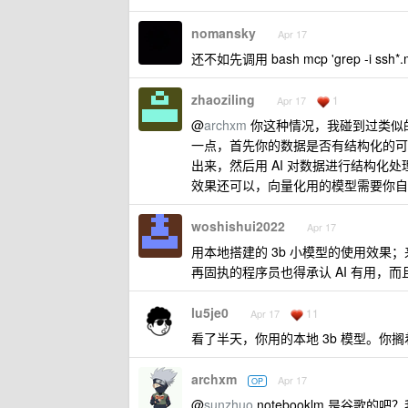
nomansky
Apr 17
还不如先调用 bash mcp 'grep -i ssh*
zhaoziling
1
Apr 17
@
archxm
你这种情况，我碰到过类似的
一点，首先你的数据是否有结构化的可能
出来，然后用 AI 对数据进行结构
效果还可以，向量化用的模型需要你自
woshishui2022
Apr 17
用本地搭建的 3b 小模型的使用效果
再固执的程序员也得承认 AI 有用，
lu5je0
11
Apr 17
看了半天，你用的本地 3b 模型。你
archxm
Apr 17
OP
@
sunzhuo
notebooklm 是谷歌