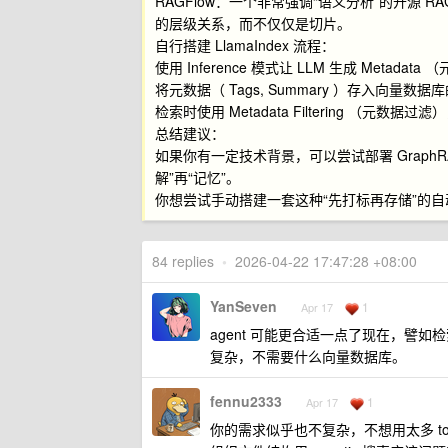
RAGFlow：一个非常强调“语义分析”的开源 R
的层级关系，而不仅仅是切片。
自行搭建 LlamaIndex 流程：
使用 Inference 模式让 LLM 生成 Metadata
将元数据（ Tags, Summary ）存入向量数据库的
检索时使用 Metadata Filtering （元
总结建议：
如果你有一定技术背景，可以尝试部署 GraphRA
解”再“记忆”。
你想尝试手动搭建一套这种“先打标再存储”的自
84 replies
•
2026-04-22 17:47:28 +08:00
YanSeven
1
Apr 17
agent 可能更合适一点了现在，譬如检索。
复杂，不需要什么向量数据库。
fennu2333
1
Apr 17
你的需求似乎也不复杂，不想用太多 toke