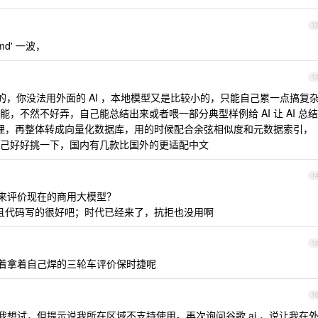
1
.md' 一波，
1
，你没法用外面的 AI ，本地模型又是比较小的，只能自己累一点搞复
，不然不好弄，自己能总结出来或者喂一部分典型样例给 AI 让 AI 总结
化处理，再整体转成向量化数据库，用的时候配合余弦相似度和元数据索引，
己好好挑一下，国内有几款比国外的更适配中文
1
；来评价现在的商用大模型？
而且代码写的很好吧；时代已经来了，抗拒也没用啊
1
搁着拿着自己焊的三轮车评价保时捷呢
1
的吧？我想试，但提示说我所在区域不支持使用。再次询问谷歌 ai ，说让我在