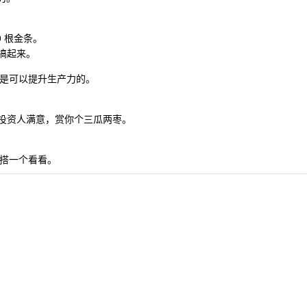
 根金条。
搞起来。
确实是可以提升生产力的。
投资人满意，赏你个三瓜两枣。
再搭一个看看。