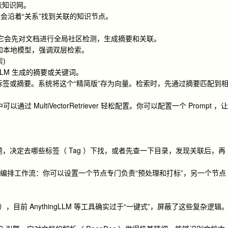
建一张知识网。
会沿着“关系”找到关联的知识节点。
最火的框架。它会先对文档进行全局社区检测，生成摘要和关联。
人和本地模型，强调双层检索。
索)
LM 生成的摘要或关键词。
标签或摘要。系统将这个“精简版”存为向量。检索时，先通过摘要匹配到
中可以通过 MultiVectorRetriever 轻松配置。你可以配置一个 Prompt ，让
题，决定去哪些标签（ Tag ）下找，或者先查一下目录，发现关联后，再
许你编排工作流：你可以设置一个节点专门负责“预处理和打标”，另一个节点
），目前 AnythingLLM 等工具确实过于“一键式”，屏蔽了这些复杂逻辑