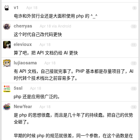
v1
Apr 18
9
电诈和外贸行业还是大面积使用 php 的 ^_^
cherryas
Apr 18 via Android
10
这个时代自己改代码更快
elevioux
Apr 18
11
算了吧，把 API 文档仍给 AI 更快
lujiaosama
Apr 18
12
有 API 文档，自己接就完事了。PHP 基本都是存量项目了，AI
时代转个技术栈比之前容易多了。
5ssl
Apr 18
13
php 还是应用很广泛的。
NewYear
Apr 18
14
是 php 的思想很蠢，而且是几十年了的持续蠢。把自己的优势
全砸了。
早期的时候 php 的规范就很差，同一个参数，在这个函数是在