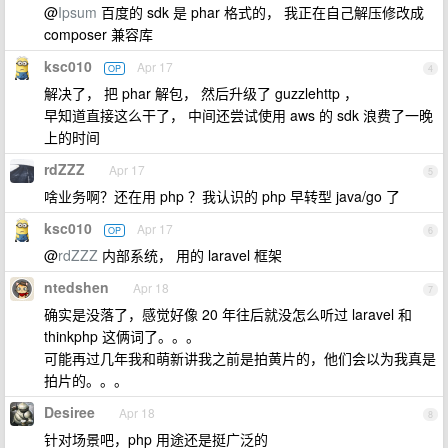
@
Ipsum
百度的 sdk 是 phar 格式的， 我正在自己解压修改成
composer 兼容库
ksc010
Apr 17
OP
4
解决了， 把 phar 解包， 然后升级了 guzzlehttp ，
早知道直接这么干了， 中间还尝试使用 aws 的 sdk 浪费了一晚
上的时间
rdZZZ
Apr 17
5
啥业务啊？还在用 php ？我认识的 php 早转型 java/go 了
ksc010
Apr 17
OP
6
@
rdZZZ
内部系统， 用的 laravel 框架
ntedshen
Apr 18
7
确实是没落了，感觉好像 20 年往后就没怎么听过 laravel 和
thinkphp 这俩词了。。。
可能再过几年我和萌新讲我之前是拍黄片的，他们会以为我真是
拍片的。。。
Desiree
Apr 18
8
针对场景吧，php 用途还是挺广泛的