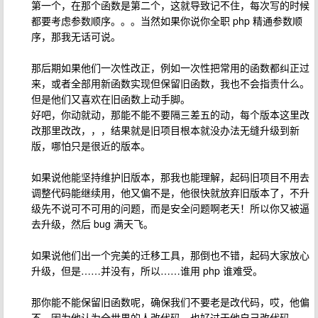
第一个，在那个函数是第二个，这就导致记不住，每次写的时候
都要考虑参数顺序。。。当然如果你说你全职 php 精通参数顺
序，那我无话可说。
那后期如果他们一次性改正，例如一次性把常用的函数都纠正过
来，或者全部用新函数实现但保留旧函数，我也不会指责什么。
但是他们又喜欢在旧函数上动手脚。
好吧，你动就动，那能不能不要隔三差五的动，每个版本这里改
改那里改改，，，结果就是旧项目根本就没办法无缝升级到新
版，哪怕只是很近的版本。
如果说他能坚持维护旧版本，那我也能理解，起码旧项目不用去
调整代码能继续用，他又偏不是，他很快就放弃旧版本了，不升
级先不说可不可用的问题，而是安全问题啊老天！所以你又被逼
去升级，然后 bug 满天飞。
如果说他们出一个完美的迁移工具，那倒也不错，起码大家放心
升级，但是……并没有，所以……谁用 php 谁难受。
那你能不能保留旧函数呢，确保我们不要老是改代码，哎，他偏
不，因为他认为全世界的人改代码，也好过于他自己改代码。