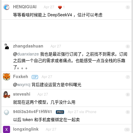
HENQIGUAI
Apr 27
1
5
等等看啥时候能上 DeepSeekV4 ，估计可以考虑
zhangdashuan
Apr 27
6
@
duanxianze
我也是最近强行订阅了，之前找不到需求。订阅
之后搞一个自己的需求或者痛点。也能感受一点当全栈的乐趣
了。。。
Foxkeh
Apr 27
OP
7
@
wxyrrcj
背后建设运营方是中科曙光
steveshi
Apr 27
8
就现在这两个模型，几乎没什么用
940i3s34v4F1HW41
Apr 27 via iPhone
PRO
9
以后 token 和手机套餐绑定在一起卖
longxinglink
Apr 27
10