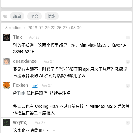
超算
平台
优惠
18 replies
•
2026-07-29 22:26:27 +08:00
Tink
Apr 27
1
别的不知道，这两个模型都是一坨，MiniMax-M2.5 、Qwen3-
235B-A22B
duanxianze
Apr 27
2
我是有点跟不上时代了吗?你们都订阅 api 用来干嘛啊？我感觉
直接跟谷歌的 AI 模式对话就很够用了啊
Foxkeh
Apr 27
OP
3
@
Tink
我也是观望, 持续关注吧.
移动云也有 Coding Plan 不过目前只接了 MiniMax-M2.5 后续其
他模型在第二季度接入.
wxyrrcj
Apr 27
4
这家企业啥背景？~。~