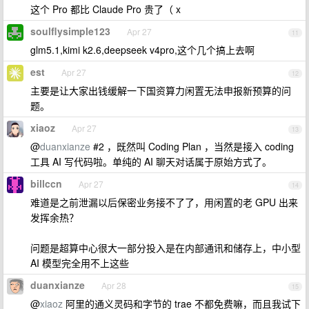
这个 Pro 都比 Claude Pro 贵了（ x
soulflysimple123
Apr 27
11
glm5.1,kimi k2.6,deepseek v4pro,这个几个搞上去啊
est
Apr 27
12
主要是让大家出钱缓解一下国资算力闲置无法申报新预算的问
题。
xiaoz
Apr 27
13
@
duanxianze
#2 ，既然叫 Coding Plan ，当然是接入 coding
工具 AI 写代码啦。单纯的 AI 聊天对话属于原始方式了。
billccn
Apr 27
14
难道是之前泄漏以后保密业务接不了了，用闲置的老 GPU 出来
发挥余热？
问题是超算中心很大一部分投入是在内部通讯和储存上，中小型
AI 模型完全用不上这些
duanxianze
Apr 28
15
@
xiaoz
阿里的通义灵码和字节的 trae 不都免费嘛，而且我试下