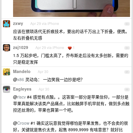
zxwy
Apr 29 via iPhone
63
应该在猥琐迭代无折痕技术，要出的话千万出上下折叠，便携。
左右折叠机无感
zsj1029
Apr 29 via iPhone
1
64
1.5 万起步吧，门槛太高了，乔布斯走后没有太多创新，需要的
只是稳定发挥
Mandelo
Apr 30
65
@
x86
灵动岛： 一边笑我一边抄是吧？
Eagleyes
Apr 30
66
@
riscv
#4 感觉有点酸。。这答案一部分是苹果信仰，一部分是
苹果真能解决该类产品痛点，比如触屏手机早就有，做到多点触
控还丝滑的，苹果也算第一个吧。
@
Croow
#1 确实这玩意我觉得哪怕是苹果发售，也不会卖的很
好，关键就是售价太贵，起售 8999,9999 有啥意思？就好比