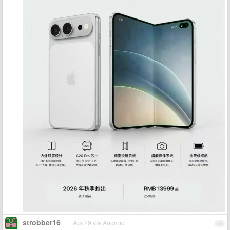
strobber16
Apr 29 via Android
55