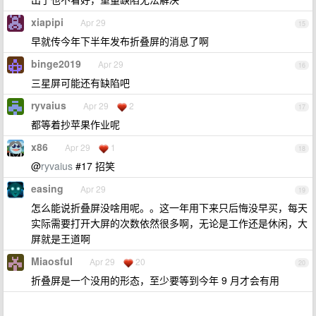
xiapipi
Apr 29
15
早就传今年下半年发布折叠屏的消息了啊
binge2019
Apr 29
16
三星屏可能还有缺陷吧
ryvaius
Apr 29
2
17
都等着抄苹果作业呢
x86
Apr 29
1
18
@
ryvaius
#17 招笑
easing
Apr 29
19
怎么能说折叠屏没啥用呢。。这一年用下来只后悔没早买，每天
实际需要打开大屏的次数依然很多啊，无论是工作还是休闲，大
屏就是王道啊
Miaosful
Apr 29
20
20
折叠屏是一个没用的形态，至少要等到今年 9 月才会有用