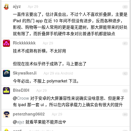
ajyz
Apr 29
40
一直传言要出了，估计真会出，不过个人不喜欢折叠屏，主要是
iPad 的热门 app 在近 10 年间不但没有进步，反而各种退步，
影视、购物等一般人常用的更是毫无建树，那大屏能带来的好处
就有限了，而折叠屏手机硬件本身对比普通手机都是缺点
Rickkkkkkk
Apr 29
41
技术不成熟有折横，不太好用
但现在技术似乎终于成熟了，马上要出了
SkywalkerJi
Apr 29 via Android
42
今年必出，不服上 polymarket 下注。
BiteDXH
Apr 29
43
@
Croow
对于安卓的大屏兼容性来说确实没啥意思、但是果子
有 ipad 那一套 ui ，所以在内容承载力上确实会有很大的提升
peterzhang0602
Apr 29
44
@
ajyz
就看苹果能不能弄出🌹