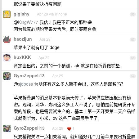
据说果子要解决折痕问题
gigishy
Apr 29 via iPhone
56
@
KingW777
我估计我是不正常的那种😂
因为我真心期盼苹果发售后，同时买两台😅
baozijun
Apr 29
57
苹果出了就有用了 doge
huxKKK
Apr 29
58
肯定会出的，之前的一个猜测，air 就是在给折叠做铺垫
GyroZeppeli13
Apr 29
59
@
sjqboss
为啥还有这么多人赌不会出，这些人是弱智吗？
苹果折叠屏的消息基本都是满天传了，苹果供应链压根没有秘
密。观澜，龙华，郑州这么多工人不说了，哪怕是前提研发开专
案的阶段，也是需要试生产的，基本上第一天开案第二天产品样
式就到华为，小米，ov 这些厂商高层手里了。
GyroZeppeli13
Apr 29
1
60
只要稍微关注一点相关新闻，就知道好几个月前苹果要出折叠屏