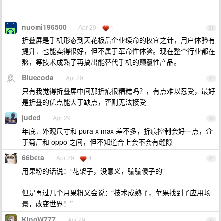
nuomi196500
Apr 29
1
21
折叠屏是手机形态到天花板后企业续命的权宜之计，用户体验有
提升，也能卖得很好，但不属于革命性体验。现在整个行业都在
熬，等技术成熟了再搞出能替代手机的颠覆性产品。
Bluecoda
Apr 29
22
只有我觉得折叠屏中间那折痕很糟糕吗？，有点难以忍受，最好
是折叠的优点能大于缺点，否则无法接受
juded
Apr 29
23
年底，外观尺寸和 pura x max 差不多，折痕控制会好一点，介
于菊厂和 oppo 之间，但不知道合上会不会有缝隙
66beta
Apr 29
4
24
用果粉的话说：“花架子，没意义，骗骗傻子的”
但是再过几个月果粉又会说：“技术成熟了，苹果找到了应用场
景，改变世界！”
KingW777
Apr 29
25