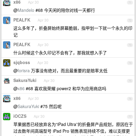
x86
Apr 30
71
@
Mandelo
#68 今天闲的陪你对线一天都行
PEALFK
Apr 30
72
这么多年了，折叠屏始终屏幕脆弱，指甲划一下就一个永久的印
记
PEALFK
Apr 30
73
什么时候这个永久印记不会有了，那我就想入手了
sjqboss
Apr 30
74
@
forisra
万事没有绝对，而且最重要的是赔率太低
SakuraYuki
Apr 30
75
@
x86
#68 喜欢我荣耀 power2 和华为应用商店吗
x86
Apr 30
76
@
SakuraYuki
#75 然后呢
iOCZS
Apr 30
77
苹果据悉已经放弃名为“iPad Ultra”的折叠屏产品规划，原因在于
过去数年间高端型号 iPad Pro 销售表现持续不佳，难以支撑更