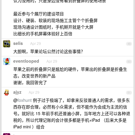
认为没用的，只是身边没有看到折叠屏的使用场景
最近参与个展厅的建设项目
设计、硬装、软装的现场施工主管个个折叠屏
现场沟通设计图纸时，手机掰开就是个大屏
比细长的手机屏幕体验好上百倍
selis
Apr 29
49
大胆啊，苹果论坛公然讨论这些事情？
eventlooped
Apr 29
50
苹果之前的折叠屏只是尴尬的硬件，苹果出的折叠屏是折叠生
态，改变世界的新产品
谢谢，我回答完了
ajyz
Apr 29
51
@
foxhunt
例子过于极端了，却拿来反驳普通人的需求，很多东
西存在即合理，必然有小众需求，但不能作为会成为主流的信
号。就好比 15 年前手机还普遍小屏，当年地方上还可以各种退
税的，所以代理记账的会计很多都是手机+iPad （后来大多是
iPad mini ）组合