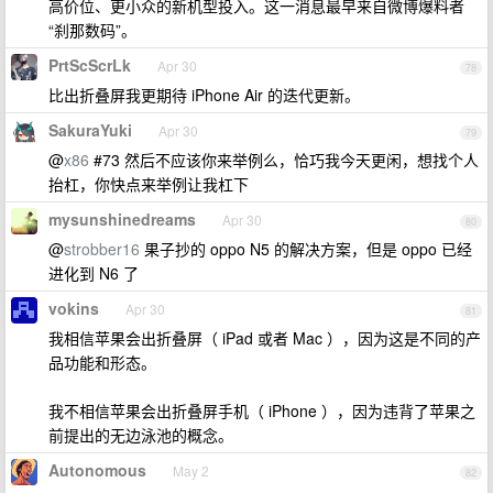
高价位、更小众的新机型投入。这一消息最早来自微博爆料者
“刹那数码”。
PrtScScrLk
Apr 30
78
比出折叠屏我更期待 iPhone Air 的迭代更新。
SakuraYuki
Apr 30
79
@
x86
#73 然后不应该你来举例么，恰巧我今天更闲，想找个人
抬杠，你快点来举例让我杠下
mysunshinedreams
Apr 30
80
@
strobber16
果子抄的 oppo N5 的解决方案，但是 oppo 已经
进化到 N6 了
vokins
Apr 30
81
我相信苹果会出折叠屏（ iPad 或者 Mac ），因为这是不同的产
品功能和形态。
我不相信苹果会出折叠屏手机（ iPhone ），因为违背了苹果之
前提出的无边泳池的概念。
Autonomous
May 2
82