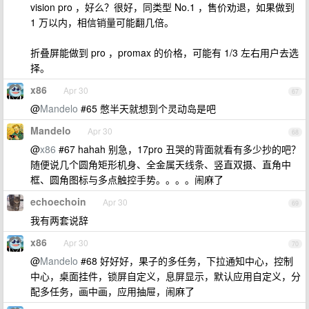
vision pro ，好么？很好，同类型 No.1 ，售价劝退，如果做到
1 万以内，相信销量可能翻几倍。
折叠屏能做到 pro ，promax 的价格，可能有 1/3 左右用户去选
择。
x86
Apr 30
67
@
Mandelo
#65 憋半天就想到个灵动岛是吧
Mandelo
Apr 30
68
@
x86
#67 hahah 别急，17pro 丑哭的背面就看有多少抄的吧？
随便说几个圆角矩形机身、全金属天线条、竖直双摄、直角中
框、圆角图标与多点触控手势。。。。闹麻了
echoechoin
Apr 30
69
我有两套说辞
x86
Apr 30
70
@
Mandelo
#68 好好好，果子的多任务，下拉通知中心，控制
中心，桌面挂件，锁屏自定义，息屏显示，默认应用自定义，分
配多任务，画中画，应用抽屉，闹麻了