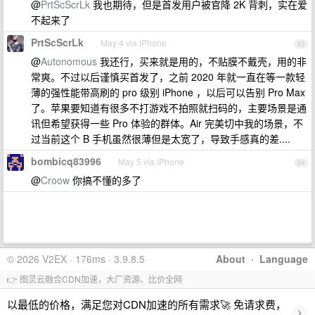
@
PrtScScrLk
我也期待，但是首发用户被官降 2K 背刺，实在爱
不起来了
PrtScScrLk
May 4 via iPhone
83
@
Autonomous
我还行，买来就是用的，不贴膜不戴壳，用的非
常爽。不过以后谨慎买首发了，之前 2020 年就一直在等一款轻
薄的强性能带高刷的 pro 级别 iPhone ，以后可以告别 Pro Max
了。苹果要知道有很多不打游戏不拍照就扫码的，主要场景是通
讯但希望获得一些 Pro 体验的群体。Air 完美切中我的场景，不
过当前这个 B 手机虽然很薄但是太宽了，导致手感真的差....
bombicq83996
May 5 via iPhone
84
@
Croow
你搞不懂的多了
© 2026 V2EX · 176ms · 3.9.8.5
About
·
Language
👉 图灵云融合CDN加速，大厂资源、比价全网
以最低的价格，满足您对CDN加速的所有需求🚀 免请求费，
›