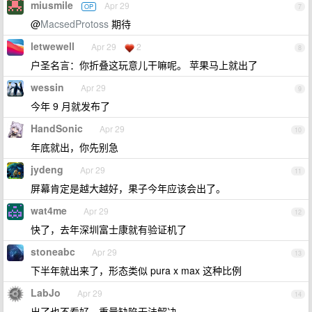
miusmile
Apr 29
OP
7
@
MacsedProtoss
期待
letwewell
Apr 29
2
8
户圣名言：你折叠这玩意儿干嘛呢。 苹果马上就出了
wessin
Apr 29
9
今年 9 月就发布了
HandSonic
Apr 29
10
年底就出，你先别急
jydeng
Apr 29
11
屏幕肯定是越大越好，果子今年应该会出了。
wat4me
Apr 29
12
快了，去年深圳富士康就有验证机了
stoneabc
Apr 29
13
下半年就出来了，形态类似 pura x max 这种比例
LabJo
Apr 29
14
出了也不看好，重量缺陷无法解决