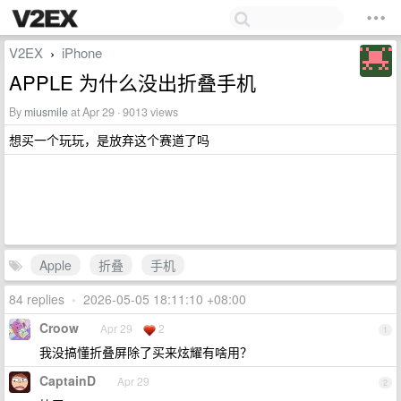
V2EX
iPhone
›
APPLE 为什么没出折叠手机
By
miusmile
at Apr 29 · 9013 views
想买一个玩玩，是放弃这个赛道了吗
Apple
折叠
手机
84 replies
•
2026-05-05 18:11:10 +08:00
Croow
Apr 29
2
1
我没搞懂折叠屏除了买来炫耀有啥用？
CaptainD
Apr 29
2