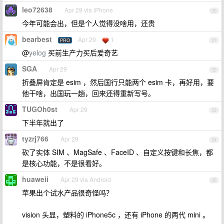
leo72638
Apr 29 via iPhone
30
今年可能会出，但是个人觉得没啥用，还贵
bearbest
Apr 29
1
PRO
31
@
yelog
买前生产力买后爱奇艺
SGA
Apr 29
32
折叠屏肯定是 esim ，然后国行只能两个 esim 卡，再好用，要
他干啥，出国玩一趟，回来还得重新写号。
TUGOh0st
Apr 29
33
下半年就出了
tyzrj766
Apr 29
34
砍了实体 SIM 、MagSafe 、FaceID 、自定义按键和长焦，都
是核心功能，不是很看好。
huaweii
Apr 29 via Android
35
苹果出个试水产品很奇怪吗？
vision 头显，塑料的 iPhone5c ，还有 iPhone 的两代 mini 。