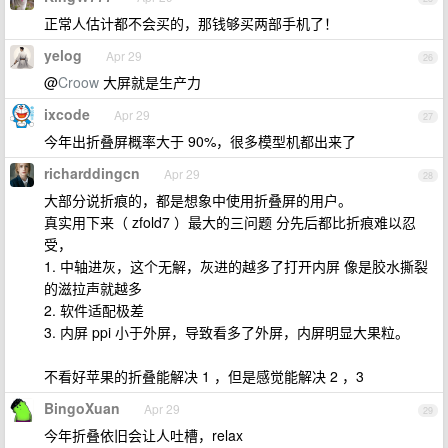
正常人估计都不会买的，那钱够买两部手机了！
yelog
Apr 29
26
@
Croow
大屏就是生产力
ixcode
Apr 29
27
今年出折叠屏概率大于 90%，很多模型机都出来了
richarddingcn
Apr 29
28
大部分说折痕的，都是想象中使用折叠屏的用户。
真实用下来（ zfold7 ）最大的三问题 分先后都比折痕难以忍
受，
1. 中轴进灰，这个无解，灰进的越多了打开内屏 像是胶水撕裂
的滋拉声就越多
2. 软件适配极差
3. 内屏 ppi 小于外屏，导致看多了外屏，内屏明显大果粒。
不看好苹果的折叠能解决 1 ，但是感觉能解决 2 ，3
BingoXuan
Apr 29
29
今年折叠依旧会让人吐槽，relax