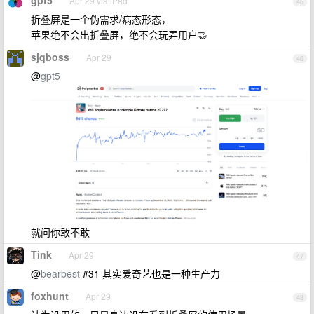
gpt5
Apr 29 via iPad
45
折叠屏是一个伪需求/病态形态，
苹果绝不会出折叠屏，绝不会玩弄用户🤝
sjqboss
Apr 29
46
@
gpt5
就问你敢不敢
Tink
Apr 29
47
@
bearbest
#31 其实爱奇艺也是一种生产力
foxhunt
Apr 29
48