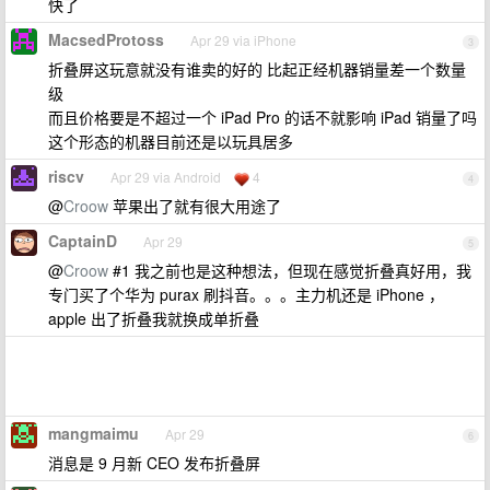
快了
MacsedProtoss
Apr 29 via iPhone
3
折叠屏这玩意就没有谁卖的好的 比起正经机器销量差一个数量
级
而且价格要是不超过一个 iPad Pro 的话不就影响 iPad 销量了吗
这个形态的机器目前还是以玩具居多
riscv
Apr 29 via Android
4
4
@
Croow
苹果出了就有很大用途了
CaptainD
Apr 29
5
@
Croow
#1 我之前也是这种想法，但现在感觉折叠真好用，我
专门买了个华为 purax 刷抖音。。。主力机还是 iPhone ，
apple 出了折叠我就换成单折叠
mangmaimu
Apr 29
6
消息是 9 月新 CEO 发布折叠屏