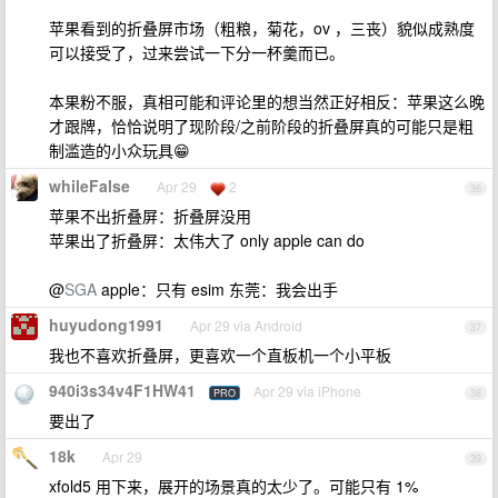
苹果看到的折叠屏市场（粗粮，菊花，ov ，三丧）貌似成熟度
可以接受了，过来尝试一下分一杯羹而已。
本果粉不服，真相可能和评论里的想当然正好相反：苹果这么晚
才跟牌，恰恰说明了现阶段/之前阶段的折叠屏真的可能只是粗
制滥造的小众玩具😁
whileFalse
Apr 29
2
36
苹果不出折叠屏：折叠屏没用
苹果出了折叠屏：太伟大了 only apple can do
@
SGA
apple：只有 esim 东莞：我会出手
huyudong1991
Apr 29 via Android
37
我也不喜欢折叠屏，更喜欢一个直板机一个小平板
940i3s34v4F1HW41
Apr 29 via iPhone
PRO
38
要出了
18k
Apr 29
39
xfold5 用下来，展开的场景真的太少了。可能只有 1%