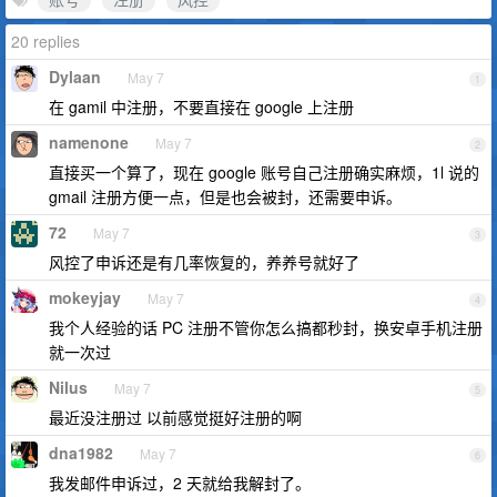
20 replies
Dylaan
May 7
1
在 gamil 中注册，不要直接在 google 上注册
namenone
May 7
2
直接买一个算了，现在 google 账号自己注册确实麻烦，1l 说的
gmail 注册方便一点，但是也会被封，还需要申诉。
72
May 7
3
风控了申诉还是有几率恢复的，养养号就好了
mokeyjay
May 7
4
我个人经验的话 PC 注册不管你怎么搞都秒封，换安卓手机注册
就一次过
Nilus
May 7
5
最近没注册过 以前感觉挺好注册的啊
dna1982
May 7
6
我发邮件申诉过，2 天就给我解封了。