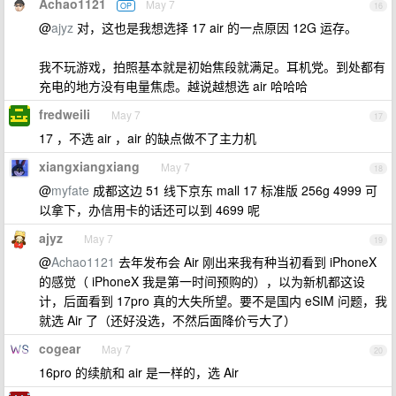
Achao1121
May 7
OP
16
@
ajyz
对，这也是我想选择 17 air 的一点原因 12G 运存。
我不玩游戏，拍照基本就是初始焦段就满足。耳机党。到处都有
充电的地方没有电量焦虑。越说越想选 air 哈哈哈
fredweili
May 7
17
17 ，不选 air ，air 的缺点做不了主力机
xiangxiangxiang
May 7
18
@
myfate
成都这边 51 线下京东 mall 17 标准版 256g 4999 可
以拿下，办信用卡的话还可以到 4699 呢
ajyz
May 7
19
@
Achao1121
去年发布会 Air 刚出来我有种当初看到 iPhoneX
的感觉（ iPhoneX 我是第一时间预购的），以为新机都这设
计，后面看到 17pro 真的大失所望。要不是国内 eSIM 问题，我
就选 Air 了（还好没选，不然后面降价亏大了）
cogear
May 7
20
16pro 的续航和 air 是一样的，选 Air