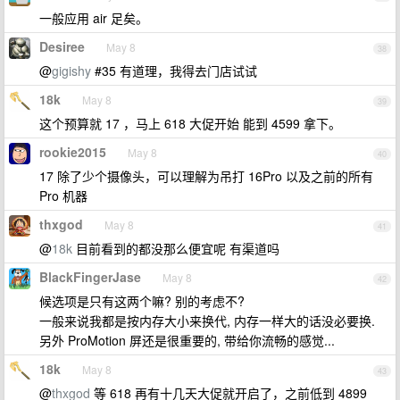
一般应用 air 足矣。
Desiree
May 8
38
@
gigishy
#35 有道理，我得去门店试试
18k
May 8
39
这个预算就 17 ，马上 618 大促开始 能到 4599 拿下。
rookie2015
May 8
40
17 除了少个摄像头，可以理解为吊打 16Pro 以及之前的所有
Pro 机器
thxgod
May 8
41
@
18k
目前看到的都没那么便宜呢 有渠道吗
BlackFingerJase
May 8
42
候选项是只有这两个嘛? 别的考虑不?
一般来说我都是按内存大小来换代, 内存一样大的话没必要换.
另外 ProMotion 屏还是很重要的, 带给你流畅的感觉...
18k
May 8
43
@
thxgod
等 618 再有十几天大促就开启了，之前低到 4899