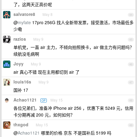
了，这两天正高价呢
salvatore8
May 8
44
@
myfate
17pro 256G 找人全新带发票，接受激活，市场最低多
少嘞
razios
May 9
45
单机党，一直 air 主力，不倾向拍照换卡，air 做主力有问题吗？
续航没毛病啊
Joyy
May 9
46
air 真心不错 现在主用都切到 air 了
louis16s
May 9
47
国补 17
Achao1121
May 15
OP
48
各位兄弟们，准备冲 iPhone air 256 ，优惠下来 5249 元，信用
卡分期再减 200 元，如何如何？
thxgod
May 15
49
@
Achao1121
哪里的价格 京东 不是国补后 5199 吗