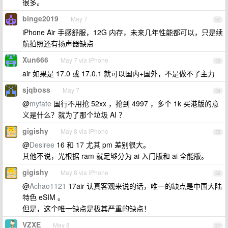
很多。
binge2019
May 7
32
iPhone Air 手感舒服，12G 内存，未来几年性能都可以，只是续
航拍照还有扬声器缺点
Xun666
May 7 via iPhone
33
air 如果是 17.0 或 17.0.1 就可以国内+国外，不是做不了主力
sjqboss
May 7
34
@
myfate
国行不用抢 52xx ，抢到 4997 ，多个 1k 买港版的意
义是什么？就为了那个垃圾 AI ？
gigishy
May 8 via iPhone
35
@
Desiree
16 和 17 尤其 pm 差别很大。
其他不说，光根据 ram 就足够分为 ai 入门版和 ai 全能版。
gigishy
May 8 via iPhone
36
@
Achao1121
17air 认真客观来说的话，唯一的缺点是中国大陆
特色 eSIM 。
但是，这个唯一缺点是极其严重的缺点！
VZXE
May 8
37