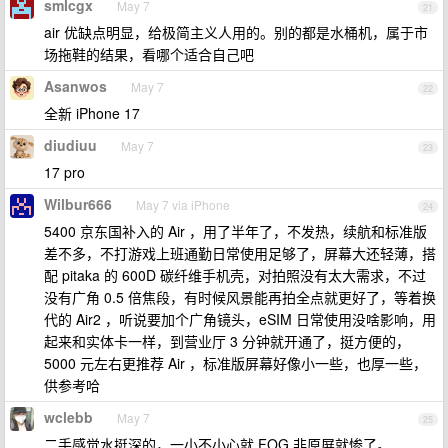
smlcgx
May 7
21
air 优缺点明显，给极简主义人用的。别的都是水桶机，属于市
场拖鞋的结果，看哪个适合自己吧
Asanwos
May 7
22
全新 iPhone 17
diudiuu
May 7
23
17 pro
Wilbur666
May 7 via iPhone
24
5400 京东国补入的 Air ，用了半年了，不发热，续航和标准版
差不多，不打游戏上班通勤日常使用足够了，屏幕大还轻薄，搭
配 pitaka 的 600D 碳纤维手机壳，对拍照没有太大需求，不过
没有广角 0.5 倍焦段，有时候风景能再拍全点就更好了，等着换
代的 Air2 ，听说要加个广角镜头，eSIM 日常使用没啥影响，用
起来和实体卡一样，到营业厅 3 分钟就开通了，挺方便的，
5000 元左右更推荐 Air ，标准版屏幕好像小一些，也厚一些，
供参考哈
wclebb
May 7
25
二手感觉水挺深的，一小不小心就 FOG 非原屏就惨了。