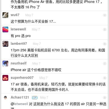
作为备用机 iPhone Air 很香，用的比较多更建议 iPhone 17 ，
不太推荐 16 Pro 了
wu67
May 7
4
这个预算为什么不买全新 17...
letwewell
May 7
5
有 pro 选 pro
lambert97
May 7
6
17pm 256 美版卡贴机目前 6700 左右，周边有同事用着，和国
行没什么太大区别
neuthself
May 7
7
iPhone air 这个价格感觉很不错哎
superhero007
May 7
8
17 air 很香，备用机来说，轻巧方便。就是如果要经常换卡的话
不太合适，也不适合需要用国外卡的人
Achao1121
May 7
OP
9
@
letwewell
对 这就是为什么我没选 17 的原因 air 只是另一种选