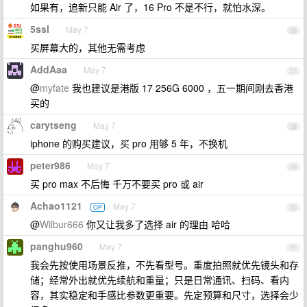
如果有，追新只能 Air 了，16 Pro 不是不行，就怕水深。
5ssl
May 7
26
买屏幕大的，其他无需考虑
AddAaa
May 7
27
@
myfate
我也建议是港版 17 256G 6000 ，五一期间刚去香港
买的
carytseng
May 7
28
iphone 的购买建议，买 pro 用够 5 年，不换机
peter986
May 7
29
买 pro max 不后悔 千万不要买 pro 或 air
Achao1121
May 7
OP
30
@
Wilbur666
你又让我多了选择 air 的理由 哈哈
panghu960
May 7
31
我会先按使用场景反推，不先看型号。重度拍照就优先镜头和存
储；经常外出就优先续航和重量；只是日常通讯、扫码、看内
容，其实稳定和手感比参数更重要。先定预算和尺寸，选择会少