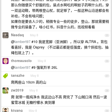
那么你随便买个舒服的包，装点水啊吃的啊蚊子药啊什么的，穿
一双运动鞋，带两根登山杖，就足够了，一般这种山沿途都会有
补给，不会有啥问题；
如果你是要去人少的，稍微专业一些的徒步，登山，那就需要稍
微专业的装备了，啥小红书，抖音什么的，找视频看看
Nasdaq
May 8
25
@
lambert97
#10 我是宽脚（亚洲脚），所以穿 ALTRA 。背包
看喜好，我是 Osprey （不过最近都是低强度，搞个斜挂包、抽
绳包就上了）。
thoreausolo
May 8
26
@
lambert97
#9 强氧羚羊 26L
tanszhe
May 8
27
爬两座山 10cm 高的山
zw2019
May 8
28
爬 就带一瓶纯净水 我这边山不高 爬完了 下山贼口渴 然后一波
蜜雪冰城 无糖柠檬水 爽到爆
ktyang
May 8
29