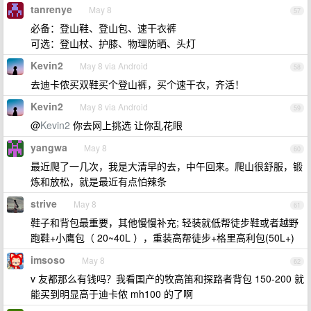
tanrenye
May 8
57
必备：登山鞋、登山包、速干衣裤
可选：登山杖、护膝、物理防晒、头灯
Kevin2
May 8 via Android
58
去迪卡侬买双鞋买个登山裤，买个速干衣，齐活！
Kevin2
May 8 via Android
59
@
Kevin2
你去网上挑选 让你乱花眼
yangwa
May 8
60
最近爬了一几次，我是大清早的去，中午回来。爬山很舒服，锻
炼和放松，就是最近有点怕辣条
strive
May 8
61
鞋子和背包最重要，其他慢慢补充; 轻装就低帮徒步鞋或者越野
跑鞋+小鹰包（ 20~40L ），重装高帮徒步+格里高利包(50L+)
imsoso
May 8
62
v 友都那么有钱吗？我看国产的牧高笛和探路者背包 150-200 就
能买到明显高于迪卡侬 mh100 的了啊