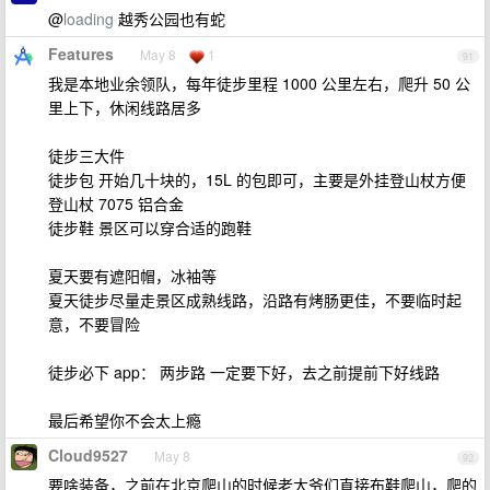
@
loading
越秀公园也有蛇
Features
May 8
1
91
我是本地业余领队，每年徒步里程 1000 公里左右，爬升 50 公
里上下，休闲线路居多
徒步三大件
徒步包 开始几十块的，15L 的包即可，主要是外挂登山杖方便
登山杖 7075 铝合金
徒步鞋 景区可以穿合适的跑鞋
夏天要有遮阳帽，冰袖等
夏天徒步尽量走景区成熟线路，沿路有烤肠更佳，不要临时起
意，不要冒险
徒步必下 app： 两步路 一定要下好，去之前提前下好线路
最后希望你不会太上瘾
Cloud9527
May 8
92
要啥装备，之前在北京爬山的时候老大爷们直接布鞋爬山，爬的