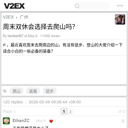
V2EX
广州
›
周末双休会选择去爬山吗？
By
lambert97
at May 8 · 11066 views
rt ，最近喜欢周末去爬周边的山，有没有徒步、登山的大佬介绍一下
适合小白的一些必备的装备？
爬山
装备
徒步
120 replies
•
2026-05-09 09:08:44 +08:00
Page 1
1
of 2
2
EthanZC
May 8
1
1