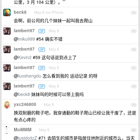
公里，3 月 104 公里）。’’’
beck8
May 8 via iPhone
74
会啊，前公司的几个妹妹一起叫我去爬山
lambert97
May 8
OP
75
@
miku999
#54 确实不错
lambert97
May 8
OP
76
@
Kevin2
#59 这句话说到点上了
lambert97
May 8
OP
77
@
luoshengdu
怎么看到我的 运动记录 的呀
lambert97
May 8
OP
78
@
beck8
妹妹叫的时候可以带上我吗
yxc246800
May 8
79
换双耐磨的鞋子吧，我穿通勤的鞋子爬山已经让我干废了，还是
有点心疼的
MoMMM
May 8
80
@
justdoitzZ
#71 去陌生的城市是指居住地附近的城市么，当天