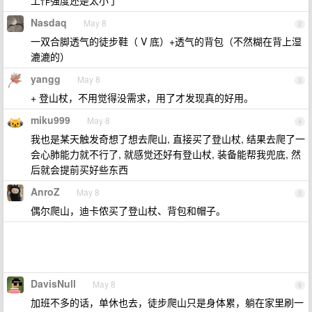
工作强度还是太小了
Nasdaq
May 8
2
一双合脚透气的徒步鞋（ V 底）+透气的背包（不然糊在背上湿
漉漉的）
yangg
May 8
3
+ 登山杖，不用觉得没需求，用了才发现真的好用。
miku999
May 8
4
我也是某天触发奇想了想去爬山, 直接买了登山杖, 结果去爬了一
会心肺能力就不行了, 就感觉还好有登山杖, 装备能帮我兜底, 然
后就会提前买好些东西
AnroZ
May 8
5
偶尔爬山，迪卡侬买了登山杖、背包和帽子。
DavisNull
May 8
6
加班不多的话，单休也去，徒步爬山只是身体累，躺在家里刷一