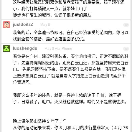
这种经历让我意识到双休和陪老婆孩子的重要性，孩子现在还
小，我们打算稍微大一点，就带娃上山了
徒步也在陌生的城市，认识了很多新的朋友
justdoitzZ
May 8
72
装备的话，全套迪卡侬即可。在自己经济承受的范围内，你可以
找到全套的装备，最好去店里面多试试。
luoshengdu
May 8 via iPhone
73
看你是在广州。建议别买装备，买个毛巾擦汗，正常不磨脚的鞋
子，先坚持爬爬附近的山，距离白云山近，那就坚持周末去白云
山。 先把习惯坚持下来，要不然买什么都是白瞎。我到现在晚
上散步想爬白云山了 就是穿着人字拖走上白云山走到飞索那个
位置返回。
我爬这么多年的装备，就是一件迪卡侬的速干 T 恤，速干裤
子，日常鞋子，毛巾。火凤线也就这样。咱们又不是重装徒步。
晚上偶尔爬山坚持 2 年了，‘’’
从你的运动记录来看，你 3 月和 4 月的步行量非常大（ 4 月 76