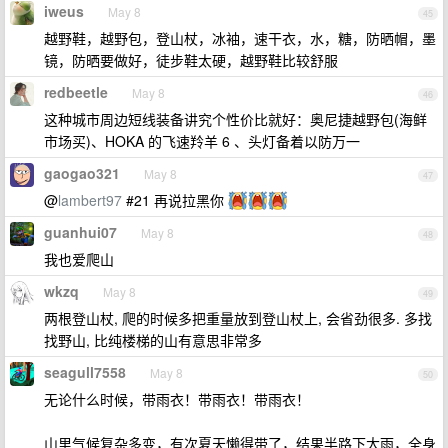
iweus
May 8
45
越野鞋，越野包，登山杖，冰袖，速干衣，水，糖，防晒帽，墨
镜，防晒要做好，徒步鞋太硬，越野鞋比较舒服
redbeetle
May 8
46
这种城市周边短线装备讲究个性价比就好：奥尼捷越野包(海鲜
市场买)、HOKA 的飞速羚羊 6 、头灯备着以防万一
gaogao321
May 8
47
@
lambert97
#21 再说拉黑你
guanhui07
May 8
48
我也爱爬山
wkzq
May 8
49
两根登山杖, 爬的时候多把重量放到登山杖上, 会省劲很多. 多找
找野山, 比纯楼梯的山有意思非常多
seagull7558
May 8
50
无论什么时候，带雨衣！带雨衣！带雨衣！
山里气候复杂多变，有次夏天懒得带了，结果半路下大雨，全身