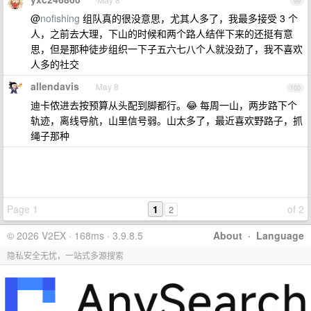
99
@
nofishing
组队真的很没意思，尤其人多了，我最多接受 3 个
人，之前去大理，下山的时候和两个路人结伴下来的还挺有意
思，但是那种徒步组织一下子五六七八个人就没劲了，我不喜欢
人多的社交
allendavis
May 8
100
迪卡侬进去按预算从头配到脚都行。😂 每周一山，两步路下个
轨迹，离线导航，山里信号弱。山太多了，最近喜欢野路子，抓
绳子那种
Page 1
1
of 2
2
© 2026 V2EX · 168ms · 3.9.8.5
About
·
Language
隐私安全无忧，一站式多源搜索