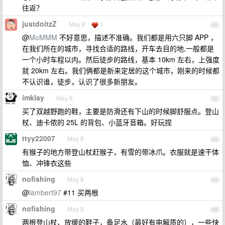
往返？
justdoitzZ
May 8
1
81
@
MoMMM
不好意思，描述不准确。我们都是用六只脚 APP ，
在我们所在的城市，寻找合适的路线，开车去目的地,一般都是
一个小时车程以内。然后徒步的路线，基本 10km 左右，上强度
就 20km 左右。我们俩都是新来定居的这个城市，刚来的时候都
不认识谁，徒步，认识了很多新朋友。
imklay
May 8
82
买了双越野跑的鞋，主要是防滑还有下山的时候脚舒服点。登山
杖、迪卡侬的 25L 的背包、小蓝牙音箱。好玩捏
ttyy22007
May 8
83
有猴子的地方带登山杖赶猴子，有雪的带冰爪。衣服就是速干体
恤、冲锋衣这些
nofishing
May 8
84
@
lambert97
#11 买两根
nofishing
May 8
85
两根登山杖、放缓的鞋子，备足水（最好有电解质的），一些快