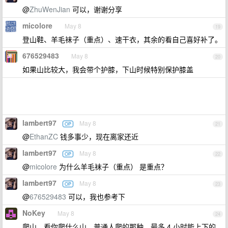
@
ZhuWenJian
可以，谢谢分享
micolore
May 8
19
登山鞋、羊毛袜子（重点）、速干衣，其余的看自己喜好补了。
676529483
May 8
20
如果山比较大，我会带个护膝，下山时候特别保护膝盖
lambert97
May 8
OP
21
@
EthanZC
钱多事少，现在离家还近
lambert97
May 8
OP
22
@
micolore
为什么羊毛袜子（重点） 是重点？
lambert97
May 8
OP
23
@
676529483
可以，我也参考下
NoKey
May 8
24
爬山，看你爬什么山，普通人爬的那种，最多 4 小时能上下的，