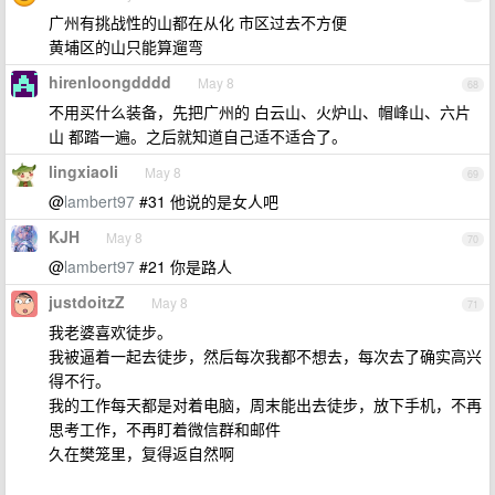
广州有挑战性的山都在从化 市区过去不方便
黄埔区的山只能算遛弯
hirenloongdddd
May 8
68
不用买什么装备，先把广州的 白云山、火炉山、帽峰山、六片
山 都踏一遍。之后就知道自己适不适合了。
lingxiaoli
May 8
69
@
lambert97
#31 他说的是女人吧
KJH
May 8
70
@
lambert97
#21 你是路人
justdoitzZ
May 8
71
我老婆喜欢徒步。
我被逼着一起去徒步，然后每次我都不想去，每次去了确实高兴
得不行。
我的工作每天都是对着电脑，周末能出去徒步，放下手机，不再
思考工作，不再盯着微信群和邮件
久在樊笼里，复得返自然啊