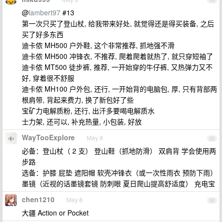
54
@
lambert97
#13
第一次只买了登山杖, 给我带来好处, 就觉得还是得买装备, 之后
买了好多东西
迪卡侬 MH500 户外鞋, 这个非常推荐, 抓地强不滑
迪卡侬 MH500 冲锋衣, 不推荐, 爬着爬着就热了, 就只穿短袖了
迪卡侬 MT500 徒步裤, 推荐, 一开始穿的牛仔裤, 又热弹力又不
好, 穿着很不舒服
迪卡侬 MH100 户外包, 还行, 一开始背的电脑包, 厚, 只有背部两
根肩带, 背起来费力, 换了新包好了些
宝矿力电解质粉, 还行, 出汗多要喝电解质水
士力架, 还可以, 补充热量, 小包装, 好放
WayTooExplore
May 8
55
必备：登山杖（ 2 支） 登山鞋（抓地防滑） 双肩背 学会使用两
步路
选备：护膝 屁垫 遮阳帽 软壳冲锋衣（或一次性雨衣 预防下雨）
墨镜（近视的话墨镜套镜 防刺眼 夏日爬山提高舒适度） 充电宝
chen1210
May 8
56
大疆 Action or Pocket