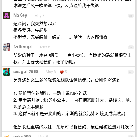
淋湿之后风一吹降温巨快，差点没给我干失温
NoKey
May 8
51
这么问，我突然想起来
很多爱好，先起步
不起步，先买装备，结局。。。哈哈，大家都懂得
fzdfengzi
May 8
52
防滑的鞋子，水+电解质，一点小零食。有陡峭的路就带根登山
杖，荒山要长袖长裤，帽子防晒。
seagull7558
May 8
5
53
另外遇到女生多的轻装短线队伍谨慎参加，否则你将遇到
1. 帮忙背包的舔狗，一路上说肉麻的话
2. 走半路开始嚷嚷的小公主，一直在抱怨爬升大、路线长、晒、
泥多总之事逼多
3. 这群人就不是来爬山的，渐渐的就会污染环境变成腐败局
但是长线重装的妹妹一般是可以相信的，我已经被拉爆好几次了
miku999
May 8