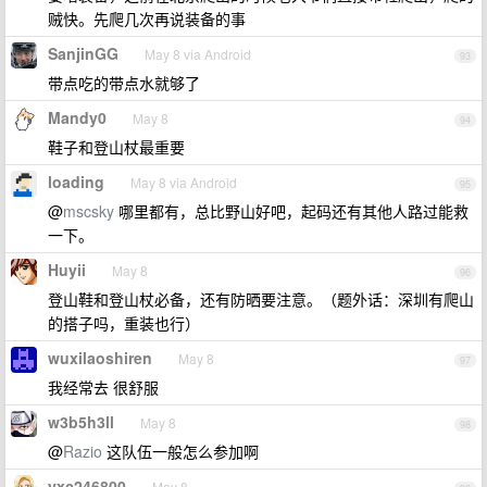
贼快。先爬几次再说装备的事
SanjinGG
May 8 via Android
93
带点吃的带点水就够了
Mandy0
May 8
94
鞋子和登山杖最重要
loading
May 8 via Android
95
@
mscsky
哪里都有，总比野山好吧，起码还有其他人路过能救
一下。
Huyii
May 8
96
登山鞋和登山杖必备，还有防晒要注意。（题外话：深圳有爬山
的搭子吗，重装也行）
wuxilaoshiren
May 8
97
我经常去 很舒服
w3b5h3ll
May 8
98
@
Razio
这队伍一般怎么参加啊
yxc246800
May 8