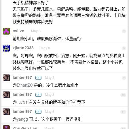
天手机精神都不好了
天气热了，多带几瓶水，电解质粉、能量胶、盐丸都安排上，如
果有攀爬的路线，准备一双手套普通两三块钱的就够用，十几块
钱支持触屏的体验更好
cslive
May 8
7
前期爬小山，难度循序渐进，适量而行
zjiann2333
May 8
8
爬，每周爬，爬山很放松，治愈，刚开始，就找景点的那种爬山
路线爬就好，一般都比较简单， 不需要什么装备，整个小背包
装水，登山杖就可以了
lambert97
May 8
OP
9
@
EthanZC
是的，没什么强度和难度
lambert97
May 8
OP
10
@
liu731
有没有具体的牌子和价位推荐下
lambert97
May 8
OP
11
@
yangg
可以，这个我买了一根还没到
ZhuWenJian
May 8
12