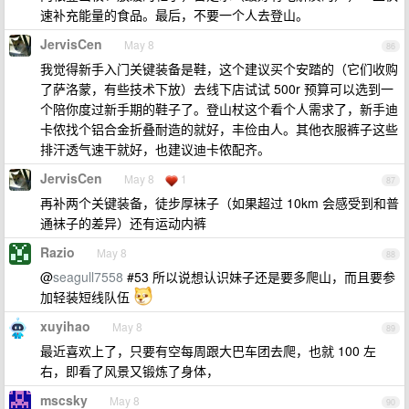
速补充能量的食品。最后，不要一个人去登山。
JervisCen
May 8
86
我觉得新手入门关键装备是鞋，这个建议买个安踏的（它们收购
了萨洛蒙，有些技术下放）去线下店试试 500r 预算可以选到一
个陪你度过新手期的鞋子了。登山杖这个看个人需求了，新手迪
卡侬找个铝合金折叠耐造的就好，丰俭由人。其他衣服裤子这些
排汗透气速干就好，也建议迪卡侬配齐。
JervisCen
May 8
1
87
再补两个关键装备，徒步厚袜子（如果超过 10km 会感受到和普
通袜子的差异）还有运动内裤
Razio
May 8
88
@
seagull7558
#53 所以说想认识妹子还是要多爬山，而且要参
加轻装短线队伍
xuyihao
May 8
89
最近喜欢上了，只要有空每周跟大巴车团去爬，也就 100 左
右，即看了风景又锻炼了身体，
mscsky
May 8
90