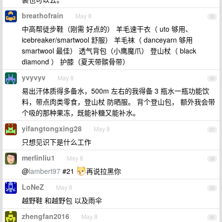
breathofrain
May 8
35
中高帮徒步鞋（刚需 好点的） 羊毛速干衣（ uto 够用、
icebreaker/smartwool 舒服） 羊毛袜（ danceyarn 够用
smartwool 最佳） 透气背包（小鹰魔爪） 登山杖（ black
diamond ） 护膝（夏天带髌骨带）
yvyvyv
May 8
36
易出汗体质得多备水，500m 左右的我得备 3 瓶水一瓶功能饮
料，带点肉类零食，登山杖 防晒服。 背个登山包， 额外我会带
个吸的那种果冻，既能补糖又能补水。
yifangtongxing28
May 8
37
只想见识下是什么工作
merlinliu1
May 8
38
@
lambert97
#21
再说拉黑你
LoNeZ
May 8
39
越野鞋 和越野包 以及雨伞
zhengfan2016
May 8
40