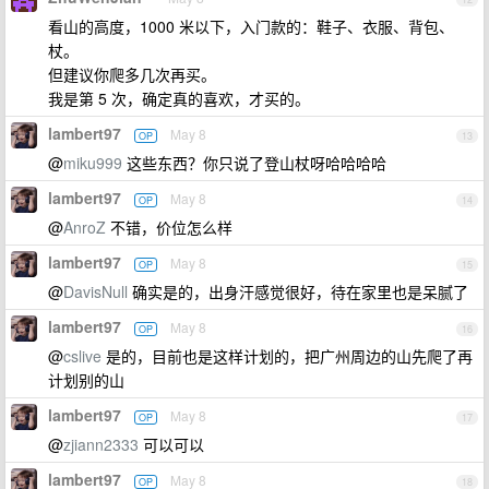
看山的高度，1000 米以下，入门款的：鞋子、衣服、背包、
杖。
但建议你爬多几次再买。
我是第 5 次，确定真的喜欢，才买的。
lambert97
May 8
OP
13
@
miku999
这些东西？你只说了登山杖呀哈哈哈哈
lambert97
May 8
OP
14
@
AnroZ
不错，价位怎么样
lambert97
May 8
OP
15
@
DavisNull
确实是的，出身汗感觉很好，待在家里也是呆腻了
lambert97
May 8
OP
16
@
cslive
是的，目前也是这样计划的，把广州周边的山先爬了再
计划别的山
lambert97
May 8
OP
17
@
zjiann2333
可以可以
lambert97
May 8
OP
18