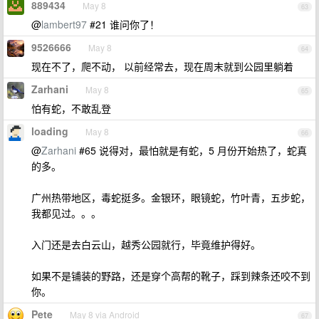
889434
May 8
63
@
lambert97
#21 谁问你了！
9526666
May 8
64
现在不了，爬不动， 以前经常去，现在周末就到公园里躺着
Zarhani
May 8
65
怕有蛇，不敢乱登
loading
May 8
66
@
Zarhani
#65 说得对，最怕就是有蛇，5 月份开始热了，蛇真
的多。
广州热带地区，毒蛇挺多。金银环，眼镜蛇，竹叶青，五步蛇，
我都见过。。。
入门还是去白云山，越秀公园就行，毕竟维护得好。
如果不是铺装的野路，还是穿个高帮的靴子，踩到辣条还咬不到
你。
Pete
May 8 via Android
67