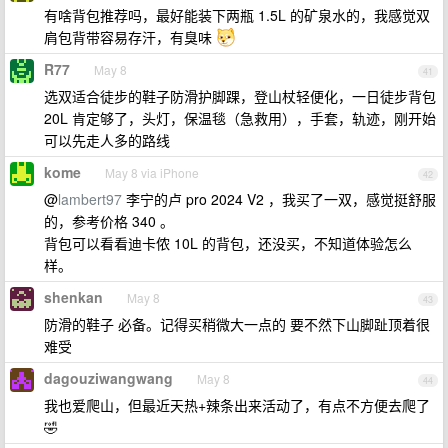
有啥背包推荐吗，最好能装下两瓶 1.5L 的矿泉水的，我感觉双
肩包背带容易存汗，有臭味
R77
May 8
41
选双适合徒步的鞋子防滑护脚踝，登山杖轻便化，一日徒步背包
20L 肯定够了，头灯，保温毯（急救用），手套，轨迹，刚开始
可以先走人多的路线
kome
May 8 via iPhone
42
@
lambert97
李宁的卢 pro 2024 V2 ，我买了一双，感觉挺舒服
的，参考价格 340 。
背包可以看看迪卡侬 10L 的背包，还没买，不知道体验怎么
样。
shenkan
May 8
43
防滑的鞋子 必备。记得买稍微大一点的 要不然下山脚趾顶着很
难受
dagouziwangwang
May 8
44
我也爱爬山，但最近天热+辣条出来活动了，有点不方便去爬了
🤣