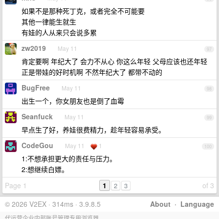
如果不是那种死丁克，或者完全不可能要
其他一律能生就生
有娃的人从来只会说多累
zw2019
May 11
97
肯定要啊 年纪大了 会力不从心 你这么年轻 父母应该也还年轻
正是带娃的好时机啊 不然年纪大了 都带不动的
BugFree
May 11
98
出生一个，你女朋友也是倒了血霉
Seanfuck
May 11
99
早点生了好，养娃很费精力，趁年轻容易承受。
CodeGou
May 11
1
100
1:不想承担更大的责任与压力。
2:想继续白嫖。
Page 1
1
of 3
2
3
© 2026 V2EX · 314ms · 3.9.8.5
About
·
Language
代运营企业内部账号管理专用浏览器