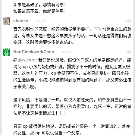
如果是套破了，那情有可原；
如果故意不戴，你就是渣男！
shanks
May 10
51
首先表明你的态度，能养的话尽量不要打，同时也尊重女生的意
见，有些女生是不想这么早要孩子的话，一句话还是得你们俩协
商好，这时候需要你多给点信心。
NonClockworkChen
May 10
52
@
qiuyuerror
我只是说风险，假设他们双方的单亲都是妈妈，那
请问 op 小孩的奶奶或外婆，撂挑子不干的时候，他女朋友又很
弱，这育儿的压力，op 绝壁顶不住，或者只能妥协，降低小孩
的生活质量，小孩只能被迫得到很有限的照顾了，那又何必让孩
子来受苦呢。
这个风险，不是脑子一热，就说人定胜天的，和单身爬雪山不一
样的，非要类比的话，带着小孩去爬雪山，九死一生，正常的做
法是不让这种事情发生！！！
只要 op 能很确信地说，奶奶或者外婆是一个非常靠谱的，善良
的女性，那 op 可以试试当一个父亲。