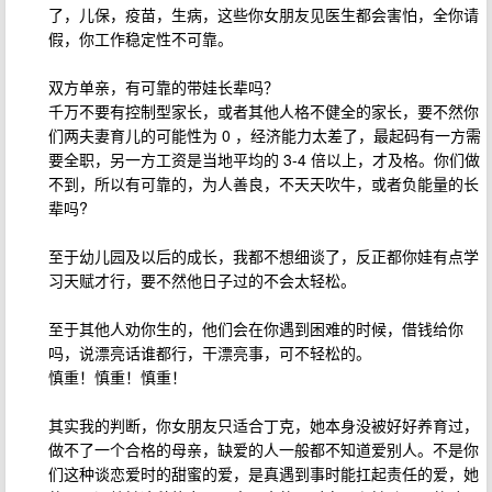
了，儿保，疫苗，生病，这些你女朋友见医生都会害怕，全你请
假，你工作稳定性不可靠。
双方单亲，有可靠的带娃长辈吗？
千万不要有控制型家长，或者其他人格不健全的家长，要不然你
们两夫妻育儿的可能性为 0 ，经济能力太差了，最起码有一方需
要全职，另一方工资是当地平均的 3-4 倍以上，才及格。你们做
不到，所以有可靠的，为人善良，不天天吹牛，或者负能量的长
辈吗?
至于幼儿园及以后的成长，我都不想细谈了，反正都你娃有点学
习天赋才行，要不然他日子过的不会太轻松。
至于其他人劝你生的，他们会在你遇到困难的时候，借钱给你
吗，说漂亮话谁都行，干漂亮事，可不轻松的。
慎重！慎重！慎重！
其实我的判断，你女朋友只适合丁克，她本身没被好好养育过，
做不了一个合格的母亲，缺爱的人一般都不知道爱别人。不是你
们这种谈恋爱时的甜蜜的爱，是真遇到事时能扛起责任的爱，她