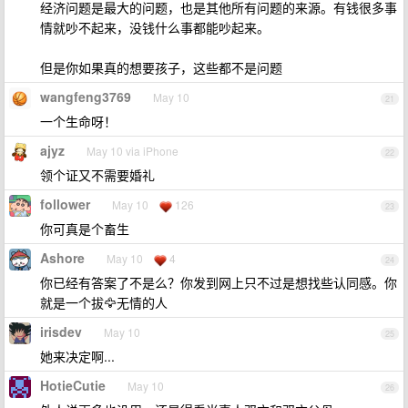
经济问题是最大的问题，也是其他所有问题的来源。有钱很多事
情就吵不起来，没钱什么事都能吵起来。
但是你如果真的想要孩子，这些都不是问题
wangfeng3769
May 10
21
一个生命呀！
ajyz
May 10 via iPhone
22
领个证又不需要婚礼
follower
May 10
126
23
你可真是个畜生
Ashore
May 10
4
24
你已经有答案了不是么？你发到网上只不过是想找些认同感。你
就是一个拔🦅无情的人
irisdev
May 10
25
她来决定啊...
HotieCutie
May 10
26