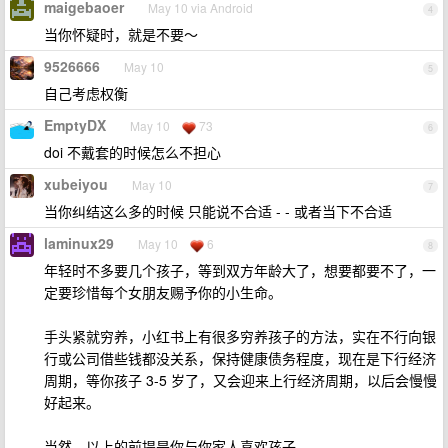
maigebaoer
May 10 via Android
4
当你怀疑时，就是不要～
9526666
May 10
5
自己考虑权衡
EmptyDX
May 10
73
6
doi 不戴套的时候怎么不担心
xubeiyou
May 10
7
当你纠结这么多的时候 只能说不合适 - - 或者当下不合适
laminux29
May 10
6
8
年轻时不多要几个孩子，等到双方年龄大了，想要都要不了，一
定要珍惜每个女朋友赐予你的小生命。
手头紧就穷养，小红书上有很多穷养孩子的方法，实在不行向银
行或公司借些钱都没关系，保持健康债务程度，现在是下行经济
周期，等你孩子 3-5 岁了，又会迎来上行经济周期，以后会慢慢
好起来。
当然，以上的前提是你与你家人喜欢孩子。