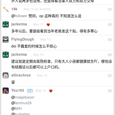
外人说再多也没用，还是得看当事人双方和双方父母
18k
May 10 via Android
27
@
follower
赞同，op 这种真的 不知道怎么说
jacketma
May 10
1
28
多年以后，要是娃看到当年老爸发这个贴，得有多寒心
FlyingDough
May 10
29
doi 不戴套的时候怎么不担心
jacketma
May 10
30
建议就是定期去医院检查，只有大人小孩都健康就生吖，哪怕没
有结婚证以后都可以上户口的。
allinschroe
May 10
31
留
You183
May 10
1
OP
32
@
maigebaoer
@
laminux29
@
MIH
@
tuobatian