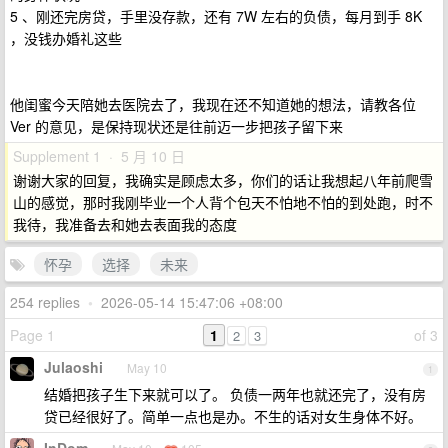
5 、刚还完房贷，手里没存款，还有 7W 左右的负债，每月到手 8K
，没钱办婚礼这些
他闺蜜今天陪她去医院去了，我现在还不知道她的想法，请教各位
Ver 的意见，是保持现状还是往前迈一步把孩子留下来
Supplement 1 · 5 月 10 日
谢谢大家的回复，我确实是顾虑太多，你们的话让我想起八年前爬雪
山的感觉，那时我刚毕业一个人背个包天不怕地不怕的到处跑，时不
我待，我准备去和她去表面我的态度
怀孕
选择
未来
254 replies
•
2026-05-14 15:47:06 +08:00
Page 1
1
of 3
2
3
Julaoshi
May 10
1
结婚把孩子生下来就可以了。 负债一两年也就还完了，没有房
贷已经很好了。简单一点也是办。不生的话对女生身体不好。