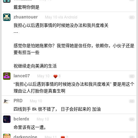
戴套啊你倒是
zhuantouer
May 10 via Android
61
我担心以后遇到事情的时候她没办法和我共度难关
---
感觉你是怕她拖累你？我觉得她是信任你，依赖你，小伙子还是
要有担当一些
祝继续走向美满的生活
lance07
May 10
8
62
“我担心以后遇到事情的时候她没办法和我共度难关” 要是用这个
理由让人打胎你是真畜生啊
PRD
May 10
63
四线到手 8k 很不错了， 日子会好起来的 加油
bclerdx
May 10
64
命里该有这一遭。
darkengine
May 11
2
65