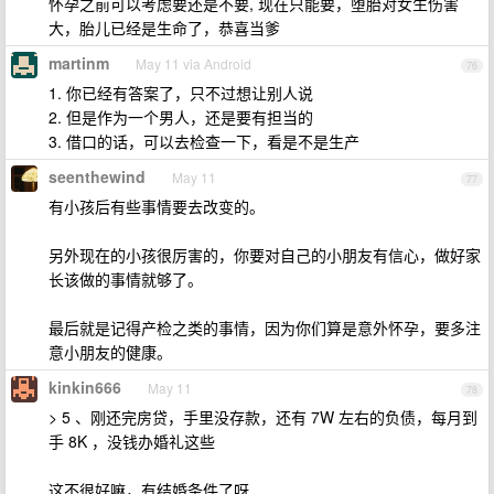
怀孕之前可以考虑要还是不要, 现在只能要，堕胎对女生伤害
大，胎儿已经是生命了，恭喜当爹
martinm
May 11 via Android
76
1. 你已经有答案了，只不过想让别人说
2. 但是作为一个男人，还是要有担当的
3. 借口的话，可以去检查一下，看是不是生产
seenthewind
May 11
77
有小孩后有些事情要去改变的。
另外现在的小孩很厉害的，你要对自己的小朋友有信心，做好家
长该做的事情就够了。
最后就是记得产检之类的事情，因为你们算是意外怀孕，要多注
意小朋友的健康。
kinkin666
May 11
78
> 5 、刚还完房贷，手里没存款，还有 7W 左右的负债，每月到
手 8K ，没钱办婚礼这些
这不很好嘛，有结婚条件了呀