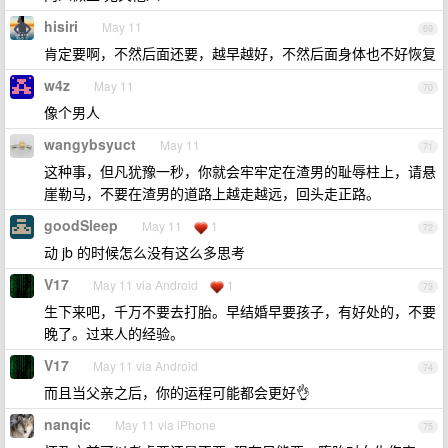
hisiri
May 11
69
肯定要啊，不然后面还要，越早越好，不然后面身体也不好恢复
w4z
May 11
70
像个男人
wangybsyuct
May 11
71
这种事，但凡犹豫一秒，你就会牢牢定在渣男的耻辱柱上，请悬
崖勒马，不要在渣男的道路上越走越远，回头走正路。
goodSleep
May 11
1
72
动 jb 的时候怎么没有这么多思考
V17
May 11 via Android
1
73
生下来吧，千万不要去打胎。早结婚早要孩子，有好处的，不要
晚了。过来人的经验。
V17
May 11 via Android
74
而且当父亲之后，你的运程可能都会更好👌
nanqic
May 11 via iPhone
75