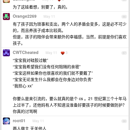
为了这娃着想，别要了，真的。
Orange2269
May 11
66
有了孩子因为琐事和支出，两个人的矛盾会变多，这是必不可少
的，而且养孩子成本比较高。
但是，孩子的陪伴会带来额外的幸福感，当然，前提是你们喜欢
孩子。
CWTCheated
May 11
3
67
“宝宝我对硅胶过敏”
“宝宝我希望我们没有任何阻隔的亲密”
“宝宝这样如果你也很喜欢的我们就不要戴了”
“宝宝无论发生什么我都会在你身边对你负责”
“我担心 xx”
你要么是来引流的，要么就真的是个 cs 。21 世纪第三个十年马
上过半了，还他妈有人不知道没准备好要孩子的时候要做防护？
你真的讨骂啊
root01
May 11
68
两人做主 无关他人