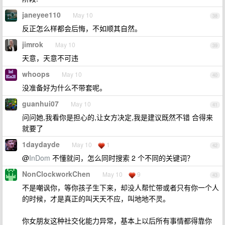
janeyee110
May 10
38
反正怎么样都会后悔，不如顺其自然。
jimrok
May 10
39
天意，天意不可违
whoops
May 10
40
没准备好为什么不带套呢。
guanhui07
May 10
41
问问她,我看你是担心的,让女方决定,我是建议既然不错 合得来
就要了
1daydayde
May 10
1
42
@
InDom
不懂就问，怎么同时搜索 2 个不同的关键词？
NonClockworkChen
May 10
9
43
不是嘲讽你，等你孩子生下来，却没人帮忙带或者只有你一个人
的时候，才是真正的叫天天不应，叫地地不灵。
你女朋友这种社交化能力异常，基本上以后所有事情都得靠你