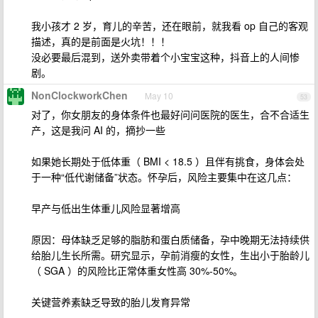
我小孩才 2 岁，育儿的辛苦，还在眼前，就我看 op 自己的客观
描述，真的是前面是火坑！！！
没必要最后混到，送外卖带着个小宝宝这种，抖音上的人间惨
剧。
NonClockworkChen
May 10
53
对了，你女朋友的身体条件也最好问问医院的医生，合不合适生
产，这是我问 AI 的，摘抄一些
如果她长期处于低体重（ BMI < 18.5 ）且伴有挑食，身体会处
于一种“低代谢储备”状态。怀孕后，风险主要集中在这几点：
早产与低出生体重儿风险显著增高
原因：母体缺乏足够的脂肪和蛋白质储备，孕中晚期无法持续供
给胎儿生长所需。研究显示，孕前消瘦的女性，生出小于胎龄儿
（ SGA ）的风险比正常体重女性高 30%-50%。
关键营养素缺乏导致的胎儿发育异常