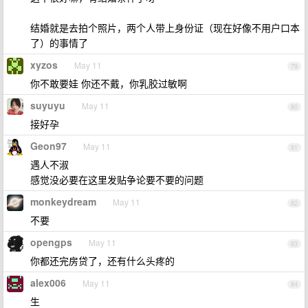
结婚就是去拍个照片，两个人带上身份证（现在好像不用户口本
了）的事情了
xyzos
May 11
79
你不敢要娃 你还不戴，你乳胶过敏啊
suyuyu
May 11
80
接好孕
Geon97
May 11
81
遇人不淑
感觉没必要在这里发贴争论要不要的问题
monkeydream
May 11
82
不要
opengps
May 11
83
你都还完房贷了，还有什么头疼的
alex006
May 11
84
生