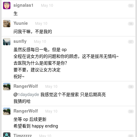
signalas1
May 10
55
生
Yuunie
May 10
56
问我干嘛，不是我的
sunfly
May 10
57
虽然反感每日一龟，但是 op
全程在说女方的的问题和你的顾虑，这不是拔吊无情吗~
去医院为什么是闺蜜不是你？
要不要，建议让女方决定
祝好~
RangerWolf
May 10
58
@
1daydayde
我感觉这个不是搜索 只是后期高亮
我猜的哈
RangerWolf
May 10
59
坐等 op 后续更新
希望看到 happy ending
Timzzzzz
May 10
60