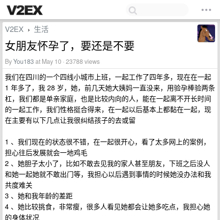
V2EX
生活
›
女朋友怀孕了，要还是不要
By
You183
at May 10 · 23788 views
我们在四川的一个四线小城市上班，一起工作了四年多，现在在一起
1 年多了，我 28 岁，她，前几天她大姨妈一直没来，用验孕棒验两条
杠，我们都是单亲家庭，也是比较内向的人，能在一起离不开长时间
的一起工作，我们性格挺合得来，在一起以后基本上都黏在一起，现
在主要有以下几点让我很纠结孩子的去或留
1 、我们现在的状态很不错，在一起很开心，看了太多网上的案例，
担心往后发展就会一地鸡毛
2 、她胆子太小了，比如不敢去见我的家人甚至朋友，下班之后没人
和她一起她就不敢出门等，我担心以后遇到事情的时候她没办法和我
共度难关
3 、她和我年龄的差距
4 、她比较挑食，非常瘦，很多人看见她都会让她多吃点，我担心她
的身体状况