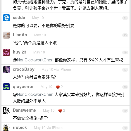
的父母没给她这种能力，丁克，真的是对自己和她肚子里的孩子
负责，别让孩子来这个世上受罪了。让她去别人家吧。
ssdde
May 10
44
是你的可以要，不是你的最好别要
LianAn
May 10
45
“他们”两个真是遇人不淑
huyi23
May 10
46
@
NonClockworkChen
都像你这样，只有 5%的人才有生育权
crocoBaby
May 10 via iPhone
47
人渣？内射请负责好吗？
qiuyuerror
May 10
2
48
@
NonClockworkChen
人家其实本来挺好的，你这样直接把别
人贬的里外不是人
Danswerme
May 10
2
49
不做安全措施=备孕
rrubick
May 10 via iPhone
50