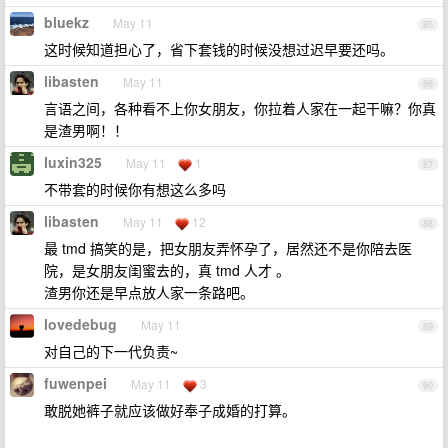
bluekz
May 11
85
这时候知道担心了，省下套钱的时候没想过迟早要还吗。
libasten
May 11
86
言语之间，各种看不上你女朋友，你拉着人家在一起干嘛？你真
是渣男啊！！
luxin325
May 11
1
87
不带套的时候你有想这么多吗
libasten
May 11
12
88
最 tmd 搞笑的是，把女朋友弄怀孕了，居然还不是你陪去医
院，是女朋友闺蜜去的，真 tmd 人才 。
渣男你还是早点放人家一条路吧。
lovedebug
May 11
89
对自己的下一代负责~
fuwenpei
May 11
3
90
敢脱她裤子就应该做好奉子成婚的打算。