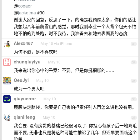
@
cooaer
@
jacketma
#30
谢谢大家的回复，反思了一下，的确是我顾虑太多，你们的话让
我想起八年前爬雪山的感觉，那时我刚毕业一个人背个包天不怕
地不怕的到处跑，时不我待，我准备去和她去表面我的态度
Alex5467
May 10 via iPhone
33
为何不戴，是不喜欢吗
chunqiuyiyu
May 10
34
我来说出你心中的答案：不要。但是你挺糟糕的……
OeuJyi
May 10
35
成为一个男人吧
qiuyuerror
May 10
36
屁股决定脑袋，你要是自己害怕担责任别人再怎么讲也没有用。
qianlifeng
May 10
37
我会要. 没有房贷的基础已经很可以了. 你担心有孩子后一地鸡毛
而不要, 无非也只是将这种可能性推迟了几年, 但迟早要面临这个
阶段.