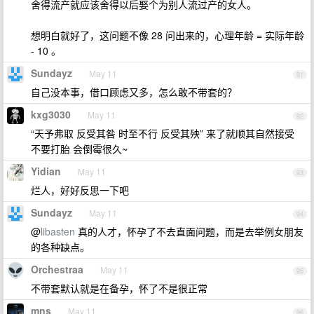
舍得流产就应该舍得以后娶个为别人流过产的女人。
想明白就好了，这问题不像 28 问出来的，心理年龄 = 实际年龄
- 10 。
Sundayz
May 11
91
自己没本事，借口顾虑又多，怎么敢不带套的？
kxg3030
May 11
92
“天予弗取 反受其咎 时至不行 反受其殃” 来了就顺其自然接受
不要打胎 会倒霉很久~
Yidian
May 11
93
烂人，好好反思一下吧
Sundayz
May 11
94
@
libasten
真的人才，怀孕了不去直面问题，而是去举例女朋友
的各种缺点。
Orchestraa
May 11
95
不带套默认就是在备孕，怀了不是很正常
mns
May 11
96