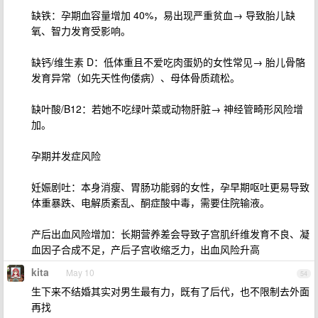
缺铁：孕期血容量增加 40%，易出现严重贫血→ 导致胎儿缺
氧、智力发育受影响。
缺钙/维生素 D：低体重且不爱吃肉蛋奶的女性常见→ 胎儿骨骼
发育异常（如先天性佝偻病）、母体骨质疏松。
缺叶酸/B12：若她不吃绿叶菜或动物肝脏→ 神经管畸形风险增
加。
孕期并发症风险
妊娠剧吐：本身消瘦、胃肠功能弱的女性，孕早期呕吐更易导致
体重暴跌、电解质紊乱、酮症酸中毒，需要住院输液。
产后出血风险增加：长期营养差会导致子宫肌纤维发育不良、凝
血因子合成不足，产后子宫收缩乏力，出血风险升高
kita
May 10
54
生下来不结婚其实对男生最有力，既有了后代，也不限制去外面
再找