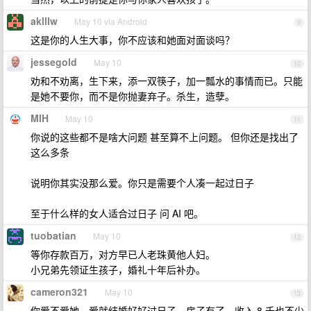
aklllw
May 10 via Android
9
这是你的人生大事，你不应该和她面对面谈吗？
jessegold
May 10
10
劝和不劝离，生下来，添一双筷子，加一瓢水的事情而已。只能
是她不要你，而不是你抛妻弃子。杀生，造孽。
MIH
May 10
11
你说的这些都不是啥大问题 甚至算不上问题。 但你还是找出了
这么多条
说明你其实没那么爱。你只是需要个人凑一起过日子
至于什么样的女人适合过日子 问 AI 吧。
tuobatian
May 10
12
等你存款百万，对方早已人老珠黄他人妇。
小兄弟先领证生孩子，婚礼十年后补办。
cameron321
May 10
13
你爱不爱她，爱就结婚好好过日子。房子有了，收入 8 千也不少