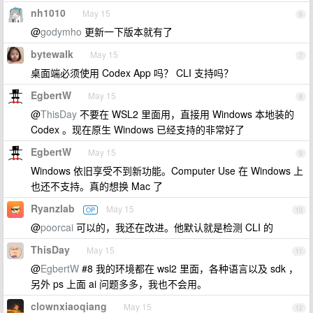
nh1010
May 15
6
@
godymho
更新一下版本就有了
bytewalk
May 15
7
桌面端必须使用 Codex App 吗？ CLI 支持吗？
EgbertW
May 15
8
@
ThisDay
不要在 WSL2 里面用，直接用 Windows 本地装的
Codex 。现在原生 Windows 已经支持的非常好了
EgbertW
May 15
9
Windows 依旧享受不到新功能。Computer Use 在 Windows 上
也还不支持。真的想换 Mac 了
Ryanzlab
May 15
OP
10
@
poorcai
可以的，我还在改进。他默认就是检测 CLI 的
ThisDay
May 15
11
@
EgbertW
#8 我的环境都在 wsl2 里面，各种语言以及 sdk ，
另外 ps 上面 ai 问题多多，我也不会用。
clownxiaoqiang
May 15
12