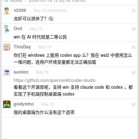
18 replies
•
2026-05-16 12:42:04 +08:00
v2306
May 15 via Android
1
龙虾可以退休了？🤔
Oo0
May 15
2
win 在 AI 时代就是二等公民
ThisDay
May 15
3
你们在 windows 上能用 codex app 么？我在 wsl2 中使用怎么
一堆问题，连用户环境变量都无法正确加载
sunlon
May 15
4
https://github.com/spencerkit/coder-studio
看看这个开源库呢，支持 win 支持 claude code 和 codex ，都
实现了手机端控制桌面端 codex
godymho
May 15
5
我的桌面端为什么没有这个选项