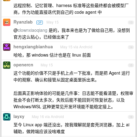
远程控制、记忆管理、harness 标准等这些最终都会被模型厂
商，作为功能直接迭代到自己的 code agent 中
Ryanzlab
May 15
OP
13
@
clownxiaoqiang
是的，我本来也是为了做给自己用，没想到
官方这么贴心，已经做出来了
hengxiangbianhua
May 15 via Android
14
哈哈，那 windows 估计也是在 linux 前面
openercn
May 15
15
这个功能的价值不只是手机上点一下批准，而是把 Agent 运行
中的观察、确认和接管从固定桌面里拆出来。
后面真正影响体验的可能是几件事：日志能不能看清楚，权限审
批会不会打断太多次，失败后能不能回到可恢复状态，以及
Windows/WSL 这种更常见开发环境能不能稳定接上。
layxy
May 16 via Android
16
至今 Linux app 端还没出，按我理解就是套壳浏览器，加上 ai
辅助，做跨端应该没啥难度