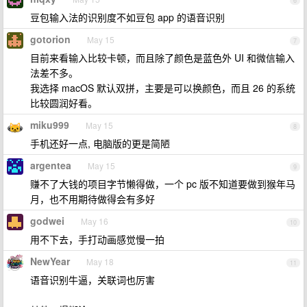
6
豆包输入法的识别度不如豆包 app 的语音识别
gotorion
May 15
7
目前来看输入比较卡顿，而且除了颜色是蓝色外 UI 和微信输入
法差不多。
我选择 macOS 默认双拼，主要是可以换颜色，而且 26 的系统
比较圆润好看。
miku999
May 15
8
手机还好一点, 电脑版的更是简陋
argentea
May 15
9
赚不了大钱的项目字节懒得做，一个 pc 版不知道要做到猴年马
月，也不用期待做得会有多好
godwei
May 16
10
用不下去，手打动画感觉慢一拍
NewYear
May 18
11
语音识别牛逼，关联词也厉害