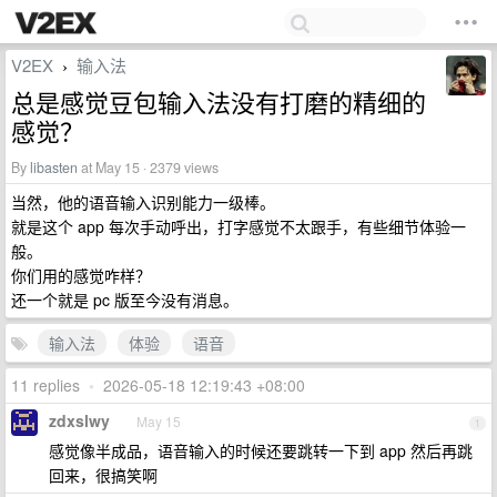
V2EX
输入法
›
总是感觉豆包输入法没有打磨的精细的
感觉？
By
libasten
at May 15 · 2379 views
当然，他的语音输入识别能力一级棒。
就是这个 app 每次手动呼出，打字感觉不太跟手，有些细节体验一
般。
你们用的感觉咋样？
还一个就是 pc 版至今没有消息。
输入法
体验
语音
11 replies
•
2026-05-18 12:19:43 +08:00
zdxslwy
May 15
1
感觉像半成品，语音输入的时候还要跳转一下到 app 然后再跳
回来，很搞笑啊