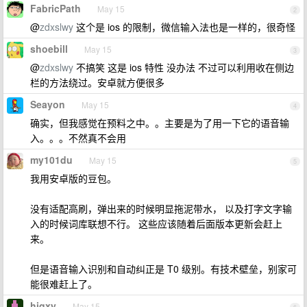
FabricPath
May 15
2
@
zdxslwy
这个是 ios 的限制，微信输入法也是一样的，很奇怪
shoebill
May 15
3
@
zdxslwy
不搞笑 这是 ios 特性 没办法 不过可以利用收在侧边
栏的方法绕过。安卓就方便很多
Seayon
May 15
4
确实，但我感觉在预料之中。。主要是为了用一下它的语音输
入。。。不然真不会用
my101du
May 15
5
我用安卓版的豆包。
没有适配高刷，弹出来的时候明显拖泥带水， 以及打字文字输
入的时候词库联想不行。 这些应该随着后面版本更新会赶上
来。
但是语音输入识别和自动纠正是 T0 级别。有技术壁垒，别家可
能很难赶上了。
hiqxy
May 15