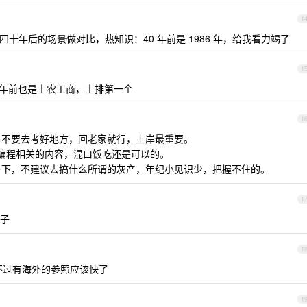
1
状跟四十年后的场景做对比，热知识：40 年前是 1986 年，给我看力竭了
1
年前也是士农工商，士排第一个
1
试，不要去考好地方，回老家就行，上岸最重要。
I 编程相关的内容，混口饭吃还是可以的。
练一下，不建议去搞什么所谓的灰产，年纪小见识少，把握不住的。
1
子
1
 不过有海外的参照应该快了
1