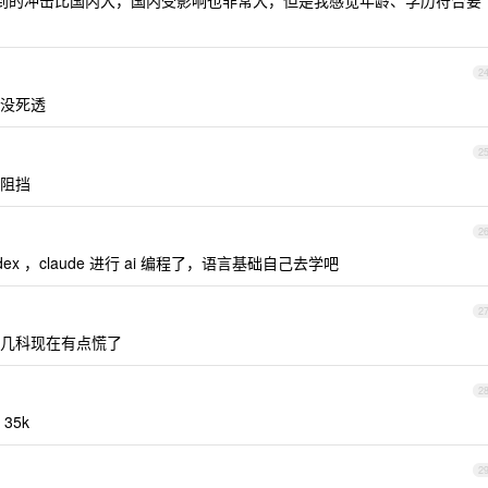
到的冲击比国内大，国内受影响也非常大，但是我感觉年龄、学历符合要
2
没死透
2
阻挡
2
ex ，claude 进行 ai 编程了，语言基础自己去学吧
2
几科现在有点慌了
2
35k
2