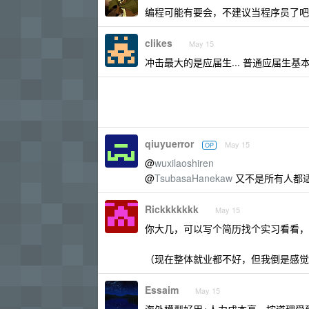
编程可能有要会，不建议当程序员了吧
clikes
May 15
冲击最大的是应届生... 普通应届生基
qiuyuerror
May 15
OP
@
wuxilaoshiren
@
TsubasaHanekaw
又不是所有人都
Rickkkkkkk
May 15
你大几，可以写个简历找个实习看看，
（现在整体就业都不好，但我倒是感觉和 
Essaim
May 15