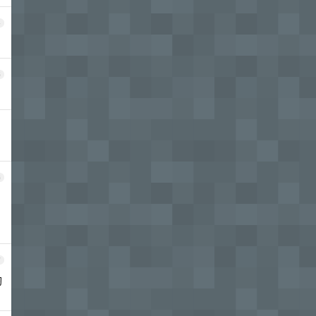
4
5
6
7
淘