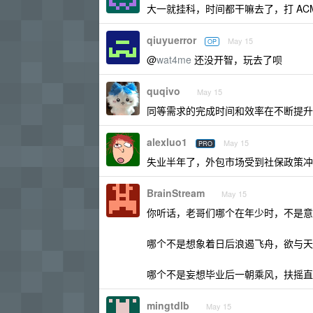
大一就挂科，时间都干嘛去了，打 ACM
qiuyuerror
May 15
OP
@
wat4me
还没开智，玩去了呗
quqivo
May 15
同等需求的完成时间和效率在不断提升
alexluo1
May 15
PRO
失业半年了，外包市场受到社保政策冲
BrainStream
May 15
你听话，老哥们哪个在年少时，不是意
哪个不是想象着日后浪遏飞舟，欲与天
哪个不是妄想毕业后一朝乘风，扶摇直
mingtdlb
May 15