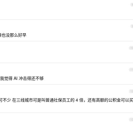
源也没那么好早
1
1
觉得 AI 冲击得还不够
1
 可不少 在三线城市可是叫普通社保员工的 4 倍，还有高额的公积金可以
1