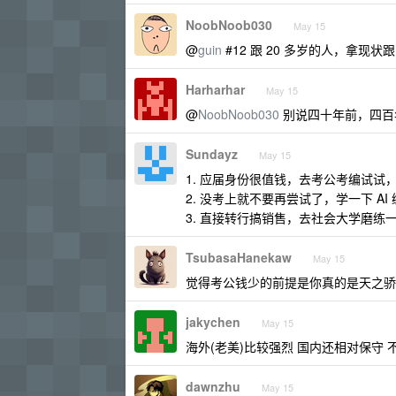
NoobNoob030
May 15
@
guin
#12 跟 20 多岁的人，拿现
Harharhar
May 15
@
NoobNoob030
别说四十年前，四百
Sundayz
May 15
1. 应届身份很值钱，去考公考编试
2. 没考上就不要再尝试了，学一下 A
3. 直接转行搞销售，去社会大学磨
TsubasaHanekaw
May 15
觉得考公钱少的前提是你真的是天之骄
jakychen
May 15
海外(老美)比较强烈 国内还相对保守
dawnzhu
May 15