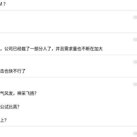
 ？
3
3
，公司已经裁了一部分人了，并且需求量也不断在加大
3
击也快不行了
3
气风发，神采飞扬？
公试比高？
上？
3