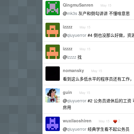
QingmuSanren
May 15
@
mk3s
灰产和倒勾讲讲 不懂啥意思
izzzz
May 15
@
qiuyuerror
#4 倒也没那么好做，资
izzzz
May 15
@
izzzz
找
nomansky
May 15
看到这么多低水平的程序员还有工作，我
guin
May 15
@
qiuyuerror
#2 公务员退休后的工资
房用
wuxilaoshiren
2
May 15
@
qiuyuerror
经典学生看不起公务员