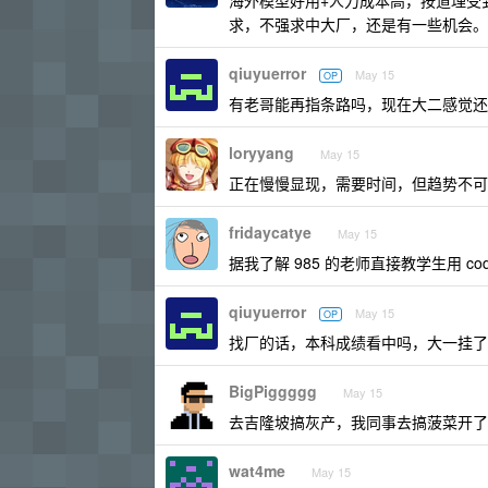
海外模型好用+人力成本高，按道理受
求，不强求中大厂，还是有一些机会。
qiuyuerror
May 15
OP
有老哥能再指条路吗，现在大二感觉还
loryyang
May 15
正在慢慢显现，需要时间，但趋势不可
fridaycatye
May 15
据我了解 985 的老师直接教学生用 cod
qiuyuerror
May 15
OP
找厂的话，本科成绩看中吗，大一挂了
BigPiggggg
May 15
去吉隆坡搞灰产，我同事去搞菠菜开了 
wat4me
May 15