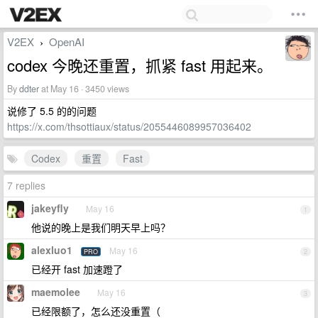
V2EX
OpenAI
›
codex 今晚还重置，抓紧 fast 用起来。
By
ddter
at May 16 · 3450 views
说修了 5.5 的的问题
https://x.com/thsottiaux/status/2055446089957036402
Codex
重置
Fast
7 replies
jakeyfly
May 16
1
他说的晚上是我们明天早上吗？
alexluo1
May 16
PRO
2
已经开 fast 加速蹬了
maemolee
May 16
3
已经限额了，怎么还没重置（