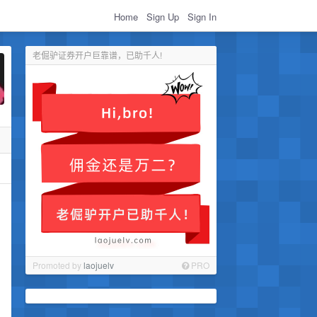
Home
Sign Up
Sign In
老倔驴证券开户巨靠谱，已助千人!
Promoted by
laojuelv
PRO