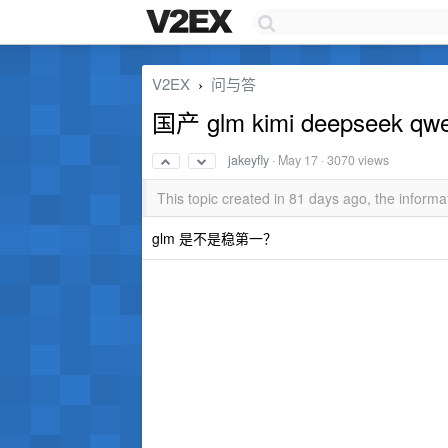
V2EX
问与答
›
国产 glm kimi deepseek
jakeyfly
·
May 17
· 3070 views
This topic created in 81 days ago, the infor
glm 是不是稳第一？