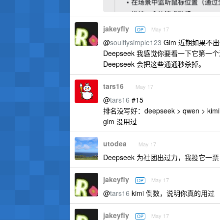
jakeyfly
May 17
OP
@
soulflysimple123
Glm 近期如果
Deepseek 我感觉你要看一下它第
Deepseek 会把这些通通秒杀掉。
tars16
May 17
@
tars16
#15
排名没写好：deepseek > qwen > kimi
glm 没用过
utodea
May 17
Deepseek 为社团出过力，我投它一票
jakeyfly
May 17
OP
@
tars16
kimi 倒数，说明你真的用过
jakeyfly
May 17
OP