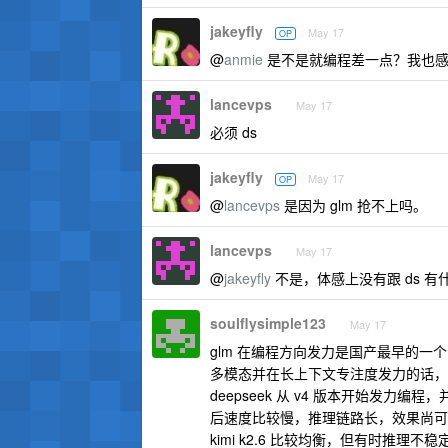
jakeyfly
May 17
OP
@
anmie
是不是就编程差一点？我也感
lancevps
May 17
必须 ds
jakeyfly
May 17
OP
@
lancevps
是因为 glm 抢不上吗。
lancevps
May 17
@
jakeyfly
不是，体感上没有跟 ds 有什
soulflysimple123
May 17
glm 在编程方向发力是国产最早的
多模态并在长上下文专注度发力的话，
deepseek 从 v4 版本开始发力编
后速度比较慢，推理链路长，效果尚可
kimi k2.6 比较均衡，但有时推理不