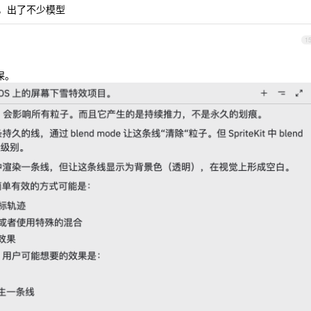
大，出了不少模型
1
坨屎。