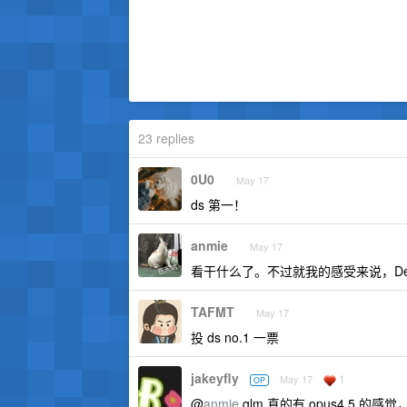
23 replies
0U0
May 17
ds 第一！
anmie
May 17
看干什么了。不过就我的感受来说，Dee
TAFMT
May 17
投 ds no.1 一票
jakeyfly
1
May 17
OP
@
anmie
glm 真的有 opus4.5 的感