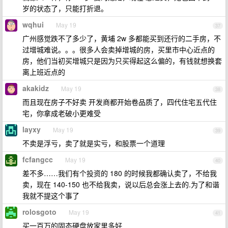
岁的状态了，只能打折退。
wqhui
May 19
37
广州感觉跌不了多少了，黄埔 2w 多都能买到还行的二手房，不
过增城难说。。。很多人会卖掉增城的房，买里市中心近点的
房，他们当初买增城只是因为只买得起这么偏的，有钱就想换套
离上班近点的
akakidz
May 19
38
而且现在房子不好卖 开发商都开始卷品质了，四代住宅五代住
宅，你拿成老破小更难受
layxy
May 19
39
不卖是浮亏，卖了就是实亏，和股票一个道理
fcfangcc
May 19
40
差不多……我们有个投资的 180 的时候我都确认卖了，不给我
卖，现在 140-150 也不给我卖，说以后总会涨上去的.为了和谐
我就不提这个事了
rolosgoto
May 19
41
买一百万的固态硬盘放家里多好