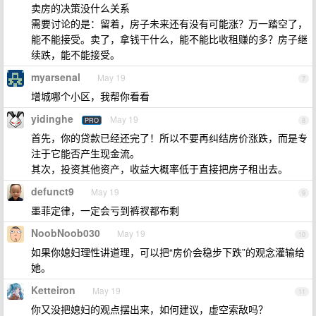
卖房的决策没什么关系
需要讨论的是：留着，房子未来还有没有可能涨？万一踏空了，
能不能接受。卖了，拿钱干什么，能不能比收租赚的多？房子继
续跌，能不能接受。
myarsenal
May 19
7
增城哪个小区，我帮你看看
yidinghe
May 19
PRO
8
首先，你的贷款已经还完了！所以不要再纠结房价涨跌，而是专
注于它能否产生现金流。
其次，投资其他资产，收益大概率低于直接把房子租出去。
defunct9
May 19
9
墨菲定律，一定会亏到裤衩都布剩
NoobNoob030
May 19
10
如果你媳妇理性讲道理，可以把“房价会稳步下跌”的观念灌输给
她。
Ketteiron
May 19
11
你又没把媳妇的观点摆出来，如何建议，虚空索敌吗？