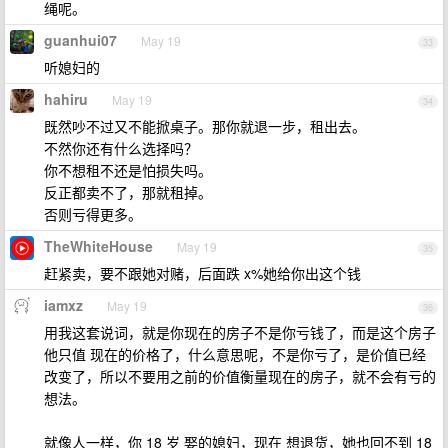
绳呢。
guanhui07
May 19
33
听媳妇的
hahiru
May 19
34
既然吵不过又不能掀桌子。那你就退一步，租出去。
不然你还有什么选择吗？
你不想租不还是怕损失吗。
反正都卖不了，那就租掉。
否则亏得更多。
TheWhiteHouse
May 19
35
赶紧卖，要不跟她对赌，后面跌 x%她给你出这个钱
iamxz
May 19
36
用我这套说词，就是你现在的房子不是你亏钱了，而是这个房子
他只值 现在的价格了，什么意思呢，不是你亏了，是价值已经
改变了，所以不要用之前的价值衡量现在的房子，就不会有亏的
想法。
就像人一样，你 18 岁 娶的媳妇，现在 想退货，她也回不到 18