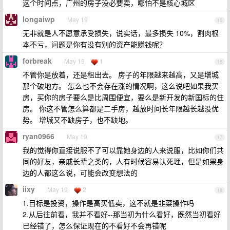
这个时间点，广州的房子没必要卖，哪怕不是核心城区
longaiwp
May 19
15
无非就是人不愿意承受损失，说实话，最多损失 10%，割肉根
本不亏，问题是你有没有别的资产能赚钱呢？
forbreak
May 19
1
16
不管你是放着，还是租出去。 房子的年限越来越高，又是增城
那个破地方。 怎么也不会存在涨的情况啊，这么说吧如果我买
房，买你的房子要么是比周围便宜，要么是新开发的新国标的住
房。 你这不管怎么算都是二手房，越放时间长年限越长越没优
势。 增城又不缺房子，也不缺地。
ryan0966
May 19
17
我的觉得你直接说服不了可以靠她身边的人来说服，比如你们共
同的好友，亲戚长辈之类的，人有时候容易认死理，但是如果身
边的人都这么说，可能会改变想法的
iixy
May 19
2
18
1.目标是投资，操作是高买低卖，这不就是韭菜操作吗
2.从后往前看，我并不看好--那当初为什么看好，既然当初看好
已经错了，怎么保证现在的不看好不会再错呢