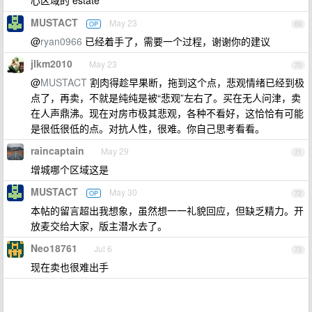
心区域的 estate
MUSTACT
May 23
OP
69
@
ryan0966
已经着手了，需要一个过程，谢谢你的建议
jlkm2010
May 23
70
@
MUSTACT
割肉得趁早果断，拖到这个点，悲观情绪已经到极
点了，再卖，不就是纯纯是被“悲观”左右了。买在无人问津，卖
在人声鼎沸。现在对房市极其悲观，各种不看好，这恰恰有可能
是很低很低的点。对抗人性，很难。你自己思考看看。
raincaptain
May 29
71
增城哪个区域这是
MUSTACT
May 30
OP
72
本帖的留言超出我想象，虽然想一一礼貌回应，但缺乏精力。开
放麦交给大家，版主潜水去了。
Neo18761
Jul 6
73
现在卖也很难出手