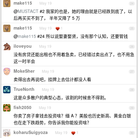
make115
May 19
24
@
MUSTACT
#2 我家的也是，她的理由就是已经跌到底了，以
后再买买不到了， 半年又降了 5 万
make115
May 19
1
25
@
make115
#24 所以说娶妻娶贤，没有那个认知，还要管钱
iloveyou
May 19
26
没有房贷还能出租也不用着急卖，已经错过卖出点了，也不用急
这一时半会
MokeSher
May 19
27
卖得出去再说吧，挂牌上去估计都没人看
TrueNorth
May 19
28
这是众多散户的典型心态，该割的时候舍不得割。
fish2050
May 19
29
你卖了房子拿钱去投资啥？缅 A ？美股也历史新高、黄金白银
也在走下跌趋势，你告诉我你能投资啥？
koharuSuigyoza
May 19
1
30