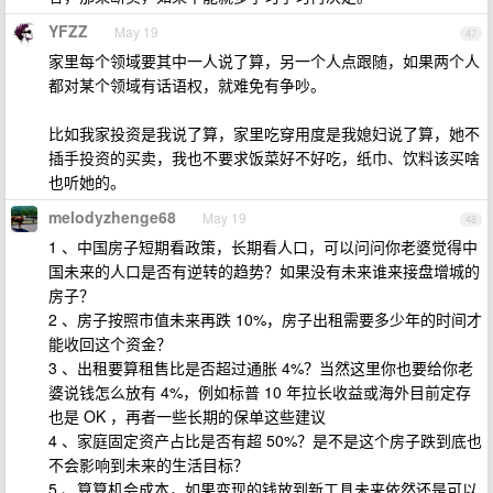
YFZZ
May 19
47
家里每个领域要其中一人说了算，另一个人点跟随，如果两个人
都对某个领域有话语权，就难免有争吵。
比如我家投资是我说了算，家里吃穿用度是我媳妇说了算，她不
插手投资的买卖，我也不要求饭菜好不好吃，纸巾、饮料该买啥
也听她的。
melodyzhenge68
May 19
48
1 、中国房子短期看政策，长期看人口，可以问问你老婆觉得中
国未来的人口是否有逆转的趋势？如果没有未来谁来接盘增城的
房子？
2 、房子按照市值未来再跌 10%，房子出租需要多少年的时间才
能收回这个资金？
3 、出租要算租售比是否超过通胀 4%？当然这里你也要给你老
婆说钱怎么放有 4%，例如标普 10 年拉长收益或海外目前定存
也是 OK ，再者一些长期的保单这些建议
4 、家庭固定资产占比是否有超 50%？是不是这个房子跌到底也
不会影响到未来的生活目标？
5 、算算机会成本，如果变现的钱放到新工具未来依然还是可以