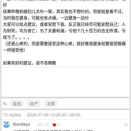
好
结果昨晚和媳妇儿大吵一架，其实我也不想吵的，但是就是看不过，
当时我在健身，可能也有点燥，一边健身一边吵
大家可以给点建议，或者安慰下我，反正我已经尽可能安慰自己：人
为财死，鸟为食亡，为了夫妻和谐，亏他个几十百万的也无所谓，亏
就亏了。。。。
（还是心疼的，但是需要接受这种心疼，就好像我健身就要接受酸痛
一样接受他）
如果有好的建议，请不吝赐教
投资
房产
决策
73 replies
•
2026-07-06 10:25:43 +08:00
Sundayz
May 19
2
1