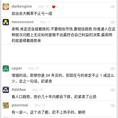
darkengine
May 19
2
19
挂出去大概率不止亏一成
moooooooo
May 19
20
卖啊,肯定还会接着跌的,不要相信市场,要相信趋势,你普通人在这
种层次问题上无论如何是做不出最符合自己利益的决策,最高明
的就是顺着趋势来
cpper
May 19
21
增城的话，即使你是 24 年买的，到现在亏的肯定不止 1 成这么
少，总之一句话，赶紧卖
AddAaa
May 19
22
看人口趋势，房价几十年内都会下跌，赶紧卖了止损
jasontsai
May 19
23
有一说一，这个点了都，赶不上热乎的，躺吧