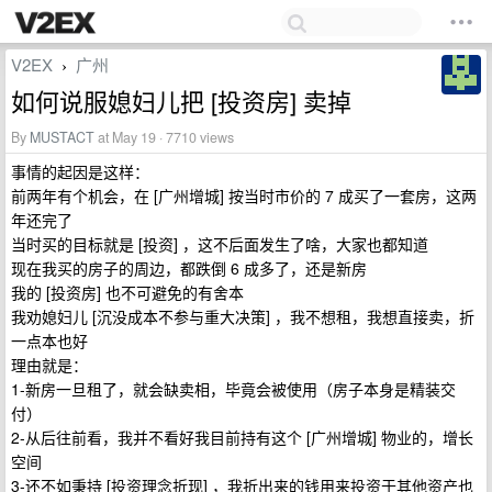
V2EX
广州
›
如何说服媳妇儿把 [投资房] 卖掉
By
MUSTACT
at May 19 · 7710 views
事情的起因是这样：
前两年有个机会，在 [广州增城] 按当时市价的 7 成买了一套房，这两
年还完了
当时买的目标就是 [投资] ，这不后面发生了啥，大家也都知道
现在我买的房子的周边，都跌倒 6 成多了，还是新房
我的 [投资房] 也不可避免的有舍本
我劝媳妇儿 [沉没成本不参与重大决策] ，我不想租，我想直接卖，折
一点本也好
理由就是：
1-新房一旦租了，就会缺卖相，毕竟会被使用（房子本身是精装交
付）
2-从后往前看，我并不看好我目前持有这个 [广州增城] 物业的，增长
空间
3-还不如秉持 [投资理念折现] ，我折出来的钱用来投资于其他资产也