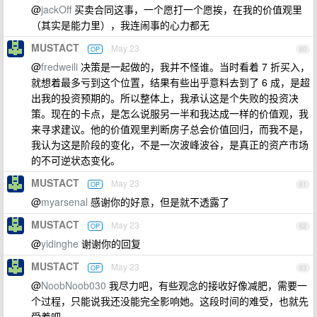
@
jackOff
买卖合同这事，一个愿打一个愿挨，在我的价值观里
（其实是能力里），我连闹事的心力都无
MUSTACT
May 23
OP
60
@
fredweili
决策是一起做的，我并不怪谁。当时看着 7 折买入，
就想着最多亏到这个位置，结果有些出乎意料去到了 6 成，是超
出我的投资预期的。所以整体上，我承认这是个失败的投资决
策。现在的卡点，是怎么说服另一半和我达成一样的价值观，我
来寻求建议。他的价值观里判断房子总会价值回归，而我不是，
我认为这是阶段的变化，不是一次波峰波谷，是真正的资产市场
的不可逆状态变化。
MUSTACT
May 23
OP
61
@
myarsenal
感谢你的好意，但是就不透露了
MUSTACT
May 23
OP
62
@
yidinghe
谢谢你的回复
MUSTACT
May 23
OP
63
@
NoobNoob030
我尽力吧，有些观念的接收好像减肥，需要一
个过程，只能说我还没能完全影响她。这段时间的难受，也就先
受着吧