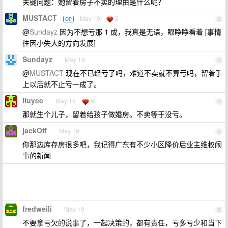
关键问题：她留着房子不卖的理由是什么呢？
MUSTACT
May 19
2
OP
2
@
Sundayz
因为不想亏那 1 成，我真是无语，眼睁睁看着 [事情
往因小失大的方向发展]
Sundayz
May 19
3
@
MUSTACT
现在不已经亏了吗，难道不卖就不算亏吗，留着手
上以后就不止亏一成了。
liuyee
May 19
6
4
那就生个儿子，留着给孩子做婚房。不卖等于没亏。
jackOff
May 19
5
你那边库存房很多吧，我记得广东有不少小区降价后业主维权闹
事的新闻
fredweili
May 19
6
不要拿亏欠的说事了，一起决策的，都有责任，亏多亏少和当下