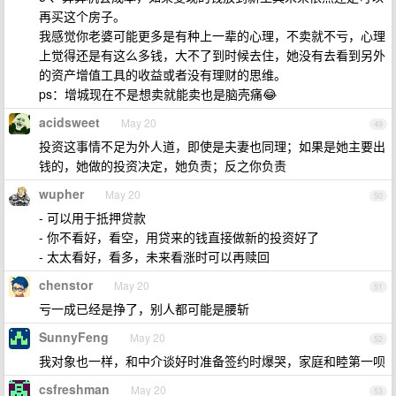
再买这个房子。
我感觉你老婆可能更多是有种上一辈的心理，不卖就不亏，心理
上觉得还是有这么多钱，大不了到时候去住，她没有去看到另外
的资产增值工具的收益或者没有理财的思维。
ps：增城现在不是想卖就能卖也是脑壳痛😂
acidsweet
May 20
49
投资这事情不足为外人道，即使是夫妻也同理；如果是她主要出
钱的，她做的投资决定，她负责；反之你负责
wupher
May 20
50
- 可以用于抵押贷款
- 你不看好，看空，用贷来的钱直接做新的投资好了
- 太太看好，看多，未来看涨时可以再赎回
chenstor
May 20
51
亏一成已经是挣了，别人都可能是腰斩
SunnyFeng
May 20
52
我对象也一样，和中介谈好时准备签约时爆哭，家庭和睦第一呗
csfreshman
May 20
53