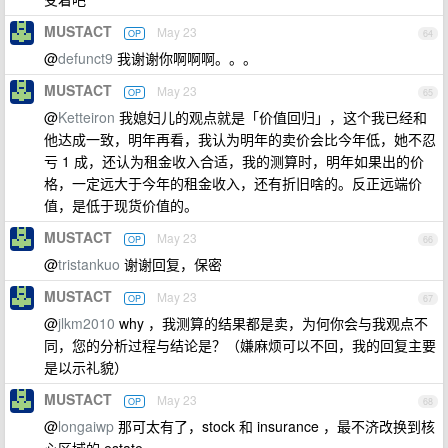
MUSTACT
May 23
OP
64
@
defunct9
我谢谢你啊啊啊。。。
MUSTACT
May 23
OP
65
@
Ketteiron
我媳妇儿的观点就是「价值回归」，这个我已经和
他达成一致，明年再看，我认为明年的卖价会比今年低，她不忍
亏 1 成，还认为租金收入合适，我的测算时，明年如果出的价
格，一定远大于今年的租金收入，还有折旧啥的。反正远端价
值，是低于现货价值的。
MUSTACT
May 23
OP
66
@
tristankuo
谢谢回复，保密
MUSTACT
May 23
OP
67
@
jlkm2010
why ，我测算的结果都是卖，为何你会与我观点不
同，您的分析过程与结论是？（嫌麻烦可以不回，我的回复主要
是以示礼貌）
MUSTACT
May 23
OP
68
@
longaiwp
那可太有了，stock 和 insurance ，最不济改换到核