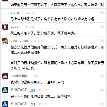
如果能只亏一层算可以了，大概率亏不止这么点，可以挂盘试试
vipfts
May 20
54
马上全球金融危机了，房价肯定会大涨的，认知决定命运
cbasil
May 20
55
现在的人怎么了，涨价就买房，跌了就卖房。
everhythm
May 20
56
想办法先找其他更好的投资方式，再去说服对方把钱挪出来，不
然让人认错是很难的
当时买的目标纯投资，没有预期止盈止损方案咋弄，赚了捂着亏
了鸵鸟不叫投资
mach9452
May 20
57
我感觉你说的是凤岗，一层那叫亏吗
MUSTACT
May 23
OP
58
@
liuyee
哥们儿你已看淡粪土，值得敬佩
MUSTACT
May 23
OP
59