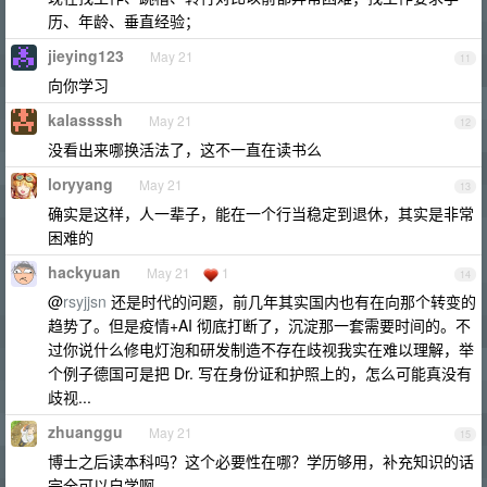
历、年龄、垂直经验；
jieying123
May 21
11
向你学习
kalassssh
May 21
12
没看出来哪换活法了，这不一直在读书么
loryyang
May 21
13
确实是这样，人一辈子，能在一个行当稳定到退休，其实是非常
困难的
hackyuan
May 21
1
14
@
rsyjjsn
还是时代的问题，前几年其实国内也有在向那个转变的
趋势了。但是疫情+AI 彻底打断了，沉淀那一套需要时间的。不
过你说什么修电灯泡和研发制造不存在歧视我实在难以理解，举
个例子德国可是把 Dr. 写在身份证和护照上的，怎么可能真没有
歧视...
zhuanggu
May 21
15
博士之后读本科吗？这个必要性在哪？学历够用，补充知识的话
完全可以自学啊