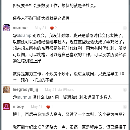
但只要全社会多数没工作，烦恼的就是全社会。
债多人不愁可能大概就是这道理。
murmur
May 21
2
4
@
oldlamp
别误会，我没针对你，我只是感慨时代变化太快了，
以前还可以总结经验给年轻人，现在这些经验快成了毒鸡汤了，
想来想去所有的东西都是依托时代红利，因为有时代红利，所以
可以闯，可以跳槽，可以选自己喜欢的工作，可以没学历没经验
通过培训班上岸
就算是努力工作，不炒房不炒币，没进互联网，只要是早生 10
年，现在一样过的不错
leegradyllljjjj
May 21 via iPhone
5
@
murmur
没什么 luan 用，资源和红利永远属于少数人
niboy
May 21
1
6
博士，再后来参加成人高考，又读了一个本科，这个是为啥啊？
我可能年纪比 OP 还略大一点，虽然一直是程序员，但已经换了