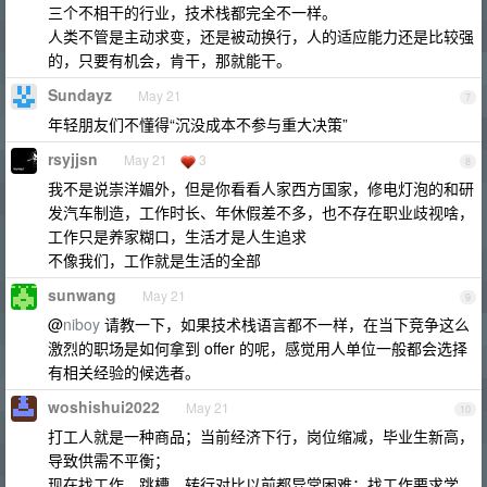
三个不相干的行业，技术栈都完全不一样。
人类不管是主动求变，还是被动换行，人的适应能力还是比较强
的，只要有机会，肯干，那就能干。
Sundayz
May 21
7
年轻朋友们不懂得“沉没成本不参与重大决策”
rsyjjsn
May 21
3
8
我不是说崇洋媚外，但是你看看人家西方国家，修电灯泡的和研
发汽车制造，工作时长、年休假差不多，也不存在职业歧视啥，
工作只是养家糊口，生活才是人生追求
不像我们，工作就是生活的全部
sunwang
May 21
9
@
niboy
请教一下，如果技术栈语言都不一样，在当下竞争这么
激烈的职场是如何拿到 offer 的呢，感觉用人单位一般都会选择
有相关经验的候选者。
woshishui2022
May 21
10
打工人就是一种商品；当前经济下行，岗位缩减，毕业生新高，
导致供需不平衡；
现在找工作、跳槽、转行对比以前都异常困难；找工作要求学