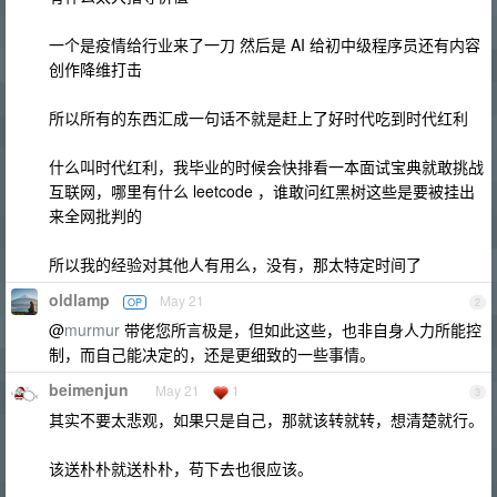
一个是疫情给行业来了一刀 然后是 AI 给初中级程序员还有内容
创作降维打击
所以所有的东西汇成一句话不就是赶上了好时代吃到时代红利
什么叫时代红利，我毕业的时候会快排看一本面试宝典就敢挑战
互联网，哪里有什么 leetcode ，谁敢问红黑树这些是要被挂出
来全网批判的
所以我的经验对其他人有用么，没有，那太特定时间了
oldlamp
May 21
OP
2
@
murmur
带佬您所言极是，但如此这些，也非自身人力所能控
制，而自己能决定的，还是更细致的一些事情。
beimenjun
May 21
1
3
其实不要太悲观，如果只是自己，那就该转就转，想清楚就行。
该送朴朴就送朴朴，苟下去也很应该。