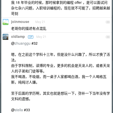
我 18 年毕业的时候，那时候拿到的编程 offer ，是可以面试问
杂七杂八问题，入职培训编程的，现在就不可能了，招聘越来越
苛刻
joinmouse
May 21
35
老哥你的描述有点混乱
oldlamp
May 21
OP
36
@
zhuanggu
#32
嗯，在之前这个学科十三年，但是没什么兴趣了，所以才换了活
法。
由于学科限制，读博的专业，更多的机会是天龙人的，或者天龙
人的子弟和门徒等等。
我不喝酒，不吸烟，而一桌子人家都喝白酒，我一个人喝格瓦
斯，纯纯讨人嫌。
至于后面的学历啊，其实也就是想玩一下，弥补一下当年没有学
文科的遗憾。
@
stella
#33