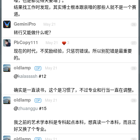
嚎，也是都觉得天要塌了。
结果找工作时发现，其实博士根本跟哀嚎的那些人就不是一个赛
道。
GeminiPro
May 21
26
转行又能做什么呢？
PbCopy111
May 21
3
27
现在的时代，不奖励经验，只惩罚错误。所以别犯错是最重要
的。
oldlamp
May 21
OP
28
@
kalassssh
#12
确实是一直读书，这个是习惯了，不过专业和行当一直在调整。
oldlamp
May 21
OP
29
@
zhuanggu
#15
我之前的艺术学本科是专科起点本科，想真读一个本科，而且正
好又换了个专业。
oldlamp
May 21
OP
30