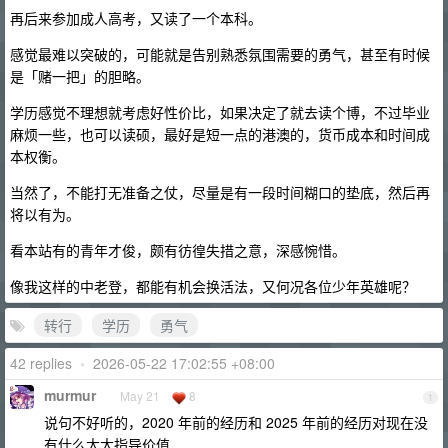
再后来参加成人高考，又读了一个本科。
感觉最难以突破的，可能就是告别熟悉氛围需要的勇气，甚至有时候
是「赌一把」的胆略。
学历感觉不理想就考虑好性价比，如果决定了就去读个博，不过毕业
麻烦一些，也可以读硕，最好是短一点的港澳的，货币成本和时间成
本权衡。
当然了，不能打无准备之仗，尽量是有一段时间糊口的垫底，然后再
将以有为。
看本站有的青年才俊，颇有彷徨失措之意，深感惋惜。
像我这样的中老登，都能有机会换活法，又何况各位少年英雄呢？
转行
学历
勇气
42 replies
•
2026-05-22 17:02:55 +08:00
murmur
May 21
8
1
说句不好听的，2020 年前的经历和 2025 年前的经历对现在没
有什么太大指导价值