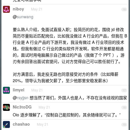
niboy
May 21
16
@
sunwang
要么熟人介绍，免面试直接入职；投简历的的花，围绕 jd 修改
简历尽量贴近匹配岗位，比如我没做过 A 行业的产品，但我在 B
行业是 A 行业产品的下游开发，我没有做过 A 行业项目的技术
栈，但我有做过 C 行业的类似软件开发啊，软件开发都是相通
的，面试时用电脑展示自己做过的产品（我做了个 PPT ），游
刃有余回答出面试官提问，让对方觉得自己可以胜任就行了。
对方满意后，我走投无路也同意接受对方的条件（比如降薪
20%，领导认为我被欠薪了，至少他那里安稳发薪水）
limyel
May 21
17
@
rsyjjsn
想当然了哥们，外国人也是人，不存在没有歧视的国家
Nic3toDG
May 21
18
Oio 逐步理解了，“控制自己能控制的，其余随缘就可以了。”
chashao
May 21
19