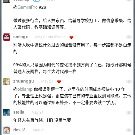
@
GeminiPro
#26
做过很多行当，给人拍东西、给辅导学校打工、做信息采集、给
人敲代码、教基础知识等等。
smlcgx
May 21 via iPhone
2
31
别听人吹牛逼说什么过去的经验没有用了，每一步路都不是白走
的
99%的人只是因为时代的变化找不到方向了而已，跟改开那时候
普通人没两样，每个大时代都一样
zhuanggu
May 21
1
32
@
oldlamp
你都读到博士了，这里花的时间成本都快小 10 年
了，专业性上也是强，更应该在已有的专业里找到可能点。其他
的技能性的可以通过知识补齐，不一定非要去读个学历。
stella
May 21
33
年轻人有勇气赌，HR 没勇气要
rick13
May 21
34