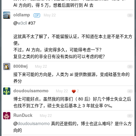
AI 方向的，得 5 万，想着后面转行到 AI 去
oldlamp
May 22
OP
38
@
w3cll
#37
这就真不太了解了，不能留服认证，不知道在本土是不是不太方
便。
不过，AI 方向，读完得多久，可能得考虑一下？
复旦之类的的非全日有没有类似的可以考虑的呢？
8008wj
May 22
39
接下来可能的方向是，人类为 ai 提供数据源，变成硅基生命的
养分
doudouisamomo
May 22
2
40
博士可能好点，虽然我的同事们（ 80 后）好几个博士失业之后
也找不到工作了，硕士失业后基本上 3 年就业率 0%。
RunDuck
May 22
41
@
doudouisamomo
真的还是假的，博士也这么难吗？是什么方
向的