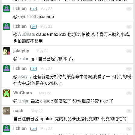
lizhian
May 22
OP
66
@
keyu1103
axonhub
lizhian
May 22
OP
67
@
WuChats
claude max 20x 也想过,怕被封,毕竟万人骑的小鸡,
也怕额度不够用
jakeyfly
May 22
68
@
lizhian
gpt 自己已经写脚本了。
lizhian
May 22
OP
69
@
jakeyfly
还有就是分析你的缓存命中情况,我看了一下我们的缓
存命中,总体是在 85%以上
WuChats
May 22
70
@
lizhian
最近 claude 额度涨了 50% 额度非常 nice 了
nash
May 22
71
自己注册日区 appleid 充的礼品卡还是代充的？代充的怕怕的
lizhian
May 22
OP
72