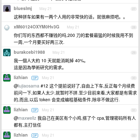
blueslmj
May 21
27
这种拼车如果有一两个人用的非常快的话，就很麻烦吧。。
xM60124OXYM0Hv3G
May 21
28
你们写的东西都不赚钱的吗,200 刀的套餐最猛的时候我用不到
一周,一个月要买好两三次.
burakcebi1988
May 21
29
我一個人大約 10 天就能消耗掉 40%。
這是因為學術研究的需求。
lizhian
May 21
OP
30
@
lujiaosama
#12 这个提前说好了,自由上下车,反正每个月续费
前问一下,如果人太少,就暂时不拼.至少目前来看,大家都是有需求
的,而且,以后 token 会变成编程基础条件,除非不做这行.
lizhian
May 21
OP
31
@
maxwellz
我自己在美区有个小鸡,搭了个 cpa,管理密码所有人
都有,主打信任
lizhian
May 21
OP
32