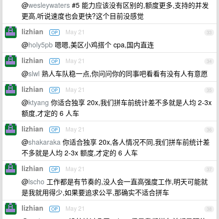
@
wesleywaters
#5 能力应该没有区别的,额度更多,支持的并发
更高,听说速度也会更快?这个目前没感觉
lizhian
May 21
OP
33
@
holy5pb
嗯嗯,美区小鸡搭个 cpa,国内直连
lizhian
May 21
OP
34
@
slwl
熟人车队稳一点,你问问你的同事吧看看有没有人有意愿
lizhian
May 21
OP
35
@
ktyang
你适合独享 20x,我们拼车前统计差不多就是人均 2-3x
额度,才定的 6 人车
lizhian
May 21
OP
36
@
shakaraka
你适合独享 20x,各人情况不同,我们拼车前统计差
不多就是人均 2-3x 额度,才定的 6 人车
lizhian
May 21
OP
37
@
lscho
工作都是有节奏的,没人会一直高强度工作,明天可能就
是我就用得少,如果要追求公平,那确实不适合拼车
lizhian
May 21
OP
38