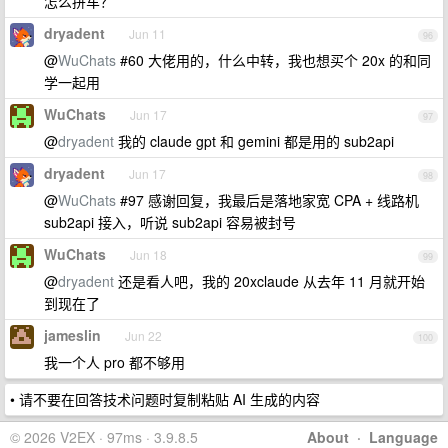
怎么拼车？
dryadent
Jun 11
96
@
WuChats
#60 大佬用的，什么中转，我也想买个 20x 的和同
学一起用
WuChats
Jun 17
97
@
dryadent
我的 claude gpt 和 gemini 都是用的 sub2api
dryadent
Jun 17
98
@
WuChats
#97 感谢回复，我最后是落地家宽 CPA + 线路机
sub2api 接入，听说 sub2api 容易被封号
WuChats
Jun 18
99
@
dryadent
还是看人吧，我的 20xclaude 从去年 11 月就开始
到现在了
jameslin
Jun 22
100
我一个人 pro 都不够用
• 请不要在回答技术问题时复制粘贴 AI 生成的内容
© 2026 V2EX · 97ms · 3.9.8.5
About
·
Language