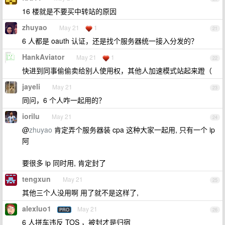
16 楼就是不要买中转站的原因
zhuyao
May 21
1
21
6 人都是 oauth 认证，还是找个服务器统一接入分发的？
HankAviator
May 21
1
22
快进到同事偷偷卖给别人使用权，其他人加速模式站起来蹬（
jayeli
May 21
23
同问，6 个人咋一起用的？
iorilu
May 21
24
@
zhuyao
肯定弄个服务器装 cpa 这种大家一起用, 只有一个 ip
阿
要很多 ip 同时用, 肯定封了
tengxun
May 21
25
其他三个人没用啊 用了就不是这样了,
alexluo1
May 21
PRO
26
6 人拼车违反 TOS ，被封才是归宿