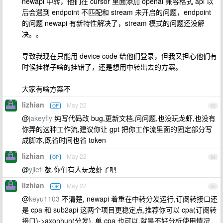
newapi 中转，他们在 cursor 里面添加 openai 兼容格式 api 以
后会遇到 endpoint 不匹配和 stream 未开启的问题，endpoint
的问题 newapi 有新特性解决了，stream 模式的问题还没解
决。。
导致我现在只能用 device code 给他们登录，但我又担心他们有
时候挂梯子啥的挂错了，还是想用中转出去的方案。
大家有啥方案不
lizhian
May 22
OP
63
@
jakeyfly
纯写代码改 bug,更新文档,问问题,也没玩龙虾,也没有
你弄的这种工作流,建议你让 gpt 把你工作流里面的固定部分写
成脚本,既省时间也省 token
lizhian
May 22
OP
64
@
yjiefl
额,你们有人玩龙虾了吧
lizhian
May 22
OP
65
@
keyu1103
不清楚, newapi 着重在中转分发运行,订阅转接口还
是 cpa 和 sub2api 这两个项目更稳定点,推荐你可以 cpa(订阅转
接口)->axonhun(分发), 单 cpa 也可以,就是不好分析使用情况