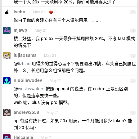
我一个人 20x 一天能用掉 20%，你们可能用得太少了
lscho
May 21
3
10
说白了你的爽建立在有三个人偶尔用用。。。。
mjawp
May 21
11
楼上好猛，我 pro 5x 一天最多干掉周限额 20%，不考 fast 模式
的情况下
lujiaosama
May 21
12
@
lizhian
用得少的觉得心理不平衡要退出咋搞，车头自己掏腰包
补上么。长期用怎么组织都是个问题。
niubilewodev
May 21
13
@
wesleywaters
按照 openai 的说法，在 codex 上是没区别
的，但是速率要快一些。
web 端，plus 没有 pro 模型。
andrew2558
May 21
14
op 有没有统计过，如果 20x 用满，一个月能用多少 token? 能
到 20 亿吗？
Helcatele
May 21
15