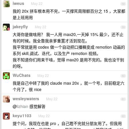
iweus
May 22
58
我的 20x 拼车根本用不完，一天撑死周限额百分之 15 ，大家都
是上班用用
jakeyfly
May 22
59
大哥你是做啥用？ 我一人用 max20,一天掉 15% 最少，还不止
有的时候。我全靠我亲爹重置才活到现在。
我平常就是用 codex 做一个自动把口播稿变成 remotion 动画的
系列 skill,调试、迭代，以及生产 remotion 视频。
我不知道你们用来干啥，觉得 max20 是用不完的。我也没干别
的呀。
WuChats
May 22
60
我是自己中转了我的 claude max 20x ，就一个号，目前稳定六
个月了，很 nice
wesleywaters
May 22
61
@
lizhian
感觉解答
keyu1103
May 22
62
提个问，我现在也是 pro ，自己蹬不完就分朋友用了。但我用