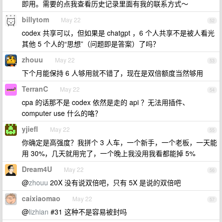
即用。需要的点我查看历史记录里面有我的联系方式～
billytom
May 22
52
codex 共享可以，但如果是 chatgpt ，6 个人共享不是被人看光
其他 5 个人的“思想”（问题即是答案）了吗？
zhouu
May 22
53
下个月能保持 6 人够用就不错了，现在是双倍额度当然够用
TerranC
May 22
54
cpa 的话那不是 codex 依然是走的 api ？无法用插件、
computer use 什么的咯？
yjiefl
May 22
55
你确定是高强度？我拼个 3 人车，一个新手，一个老板，一天能
用 30%，几天就用完了，一个晚上我没用我看都能掉 5%
Dream4U
May 22
56
@
zhouu
20X 没有说双倍吧，只有 5X 是说的双倍吧
caixiaomao
May 22
57
@
lizhian
#31 这种不是容易被封吗