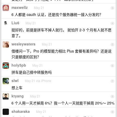
maxwellz
May 21
3
6 人都是 oauth 认证，还是找个服务器统一接入分发的？
Liu6
May 21
4
挺好的，前提是拼车不掉人就行。 就怕开 2-3 个月有人就不愿
意了。
wesleywaters
May 21
5
借楼问一下，Pro 的模型能力相比 Plus 套餐有差异吗？还是说
只是额度的区别？
holy5pb
May 21
6
拼车是自己搭中转服务吗
slwl
May 21 via iPhone
7
想上车
ktyang
May 21
8
6 个人用一天才掉周 6%？我一个人一天就能干掉周 20%～ 25%
shakaraka
May 21
9