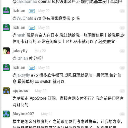
@
caixiaomao
openai 风控没那么严,正规付款,基本没什么风险
lizhian
May 22
OP
73
@
WuChats
#70 你有用家庭宽带 ip 吗
lizhian
May 22
OP
74
@
nash
我是有亲人在日本,我让她给我一张闲置信用卡给我用,走
信用卡订阅的.正常在闲鱼买土区礼品卡就可以了,还更便宜
jakeyfly
May 22
75
@
lizhian
咋分析？
lizhian
May 22
OP
76
@
jakeyfly
#75 很多软件都可以啊,原理就是加一层代理,统计信
息,最简单的 cc-switch 就可以
sjqboss
May 22
77
为啥都走 AppStore 订阅，直接官网支付不行？我之前是印区官
网订阅的
Maybez007
May 22
78
楼主是怎么分额度的？之前跟朋友们考虑过拼车，让我想方案，
我感觉这种没具体额度的不好分所以就搁置了，免得伤和气