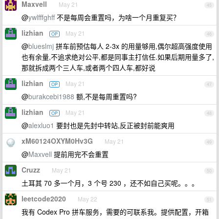
Maxvell
May 21
45
@
ywlfffghff
不是每周会重置吗，为啥一个月重复买？
lizhian
May 21
OP
46
@
blueslmj
拼车前预估每人 2-3x 的用量够用,偶尔超高强度使用
也有余量,不追求绝对公平,都是同事主打信任.如果后期用量多了,
那就拆成两个三人车,或者两个四人车,都好说
lizhian
May 21
OP
47
@
burakcebi1988
额,不是每周重置吗?
lizhian
May 21
OP
48
@
alexluo1
要封也是先封中转站,反正被封前能爽用
xM60124OXYM0Hv3G
May 21
49
@
Maxvell
提前用完不会重置
Cruzz
May 21
50
土耳其 70 多一个月，3 个号 230 ，还不如自己买呢。。。
leetcode2020
May 22
51
我有 Codex Pro 拼车服务，需要的可联系我。提供配置，开箱