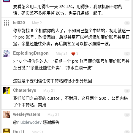
要看怎么用...用得少一天 3% 4%，用得多，我歇机器不歇的
话，确实差不多能用掉 20%，也要几条线一起干。
lel020
May 21
16
你都能找 6 个相信你的人了，不如自己整个中转站，初期就这一
个 pro 账号，酌情添加，后期甚至可以考虑添加廉价账号甚至日
抛，余量还能往外卖，再后期甚至可以掺水血赚一波，
ExplodingDragon
May 21
3
17
> “ 6 个相信你的人” , “初期一个 pro 账号廉价账号加廉价账号甚
至日抛,” “余量还能往外卖” , “掺水血赚一波”
这就是不要相信任何中转站的很小部分原因
Chatterleys
May 21
18
我们部门之前买的 cursor ，不耐用，这月两个 20x ，公司内搭
了个中转站，爽用
wesleywaters
May 21
19
@
niubilewodev
感谢解答
fbu11
May 21
20