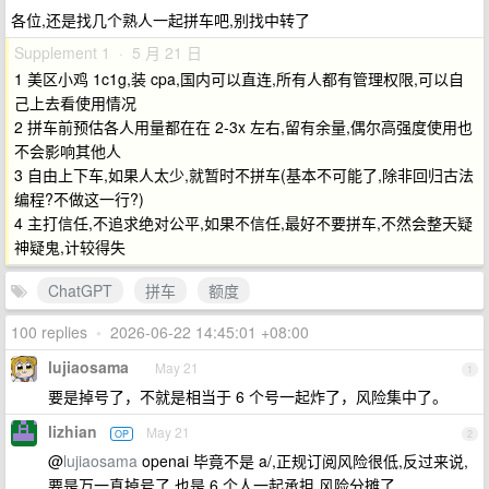
各位,还是找几个熟人一起拼车吧,别找中转了
Supplement 1 · 5 月 21 日
1 美区小鸡 1c1g,装 cpa,国内可以直连,所有人都有管理权限,可以自
己上去看使用情况
2 拼车前预估各人用量都在在 2-3x 左右,留有余量,偶尔高强度使用也
不会影响其他人
3 自由上下车,如果人太少,就暂时不拼车(基本不可能了,除非回归古法
编程?不做这一行?)
4 主打信任,不追求绝对公平,如果不信任,最好不要拼车,不然会整天疑
神疑鬼,计较得失
ChatGPT
拼车
额度
100 replies
•
2026-06-22 14:45:01 +08:00
lujiaosama
May 21
1
要是掉号了，不就是相当于 6 个号一起炸了，风险集中了。
lizhian
May 21
OP
2
@
lujiaosama
openai 毕竟不是 a/,正规订阅风险很低,反过来说,
要是万一真掉号了,也是 6 个人一起承担,风险分摊了