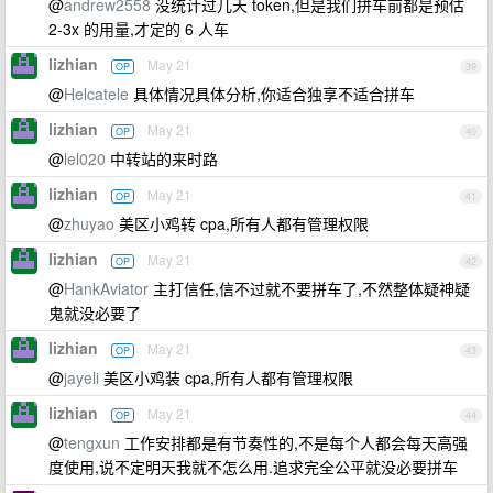
@
andrew2558
没统计过几天 token,但是我们拼车前都是预估
2-3x 的用量,才定的 6 人车
lizhian
May 21
OP
39
@
Helcatele
具体情况具体分析,你适合独享不适合拼车
lizhian
May 21
OP
40
@
lel020
中转站的来时路
lizhian
May 21
OP
41
@
zhuyao
美区小鸡转 cpa,所有人都有管理权限
lizhian
May 21
OP
42
@
HankAviator
主打信任,信不过就不要拼车了,不然整体疑神疑
鬼就没必要了
lizhian
May 21
OP
43
@
jayeli
美区小鸡装 cpa,所有人都有管理权限
lizhian
May 21
OP
44
@
tengxun
工作安排都是有节奏性的,不是每个人都会每天高强
度使用,说不定明天我就不怎么用.追求完全公平就没必要拼车