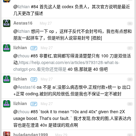
@
lizhian
#84 首先这人是 codex 负责人，其次官方说明是最近
几天更改了描述
Aestas16
May 27
86
@
lizhian
想问一下 op ，这样子反代不会封号吗，我也有点想和
朋友一起拼车了，但是听别人说容易封号 [捂脸]
lizhian
May 27
OP
87
@
zhouu
#85 非要杠,官网都写得清清楚楚只有 100 刀是双倍活
动,
https://help.openai.com/en/articles/9793128-what-is-
chatgpt-pro,看完你还觉得是
40 倍,那就是 40 倍吧
lizhian
May 27
OP
88
@
Aestas16
oa 不是 a/,没那么病态恨中,正规付款+统一 ip 出口
+正常 coding,被封的风险很低,但是我也不保证一定不被封
lizhian
May 27
OP
89
@
zhouu
#85 `took it to mean "10x and 40x" given then 2X
usage boost. That's our fault. ` 我才发现,你发的图,人家表达内
容也是在澄清 40x 是错误的观点啊
huladandan1999
May 29
90