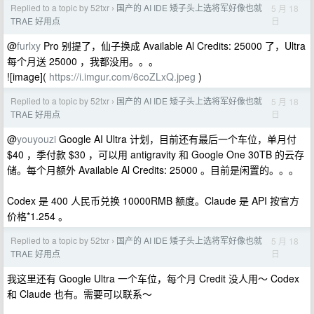
Replied to a topic by 52txr
国产的 AI IDE 矮子头上选将军好像也就
5 月 18
›
日
TRAE 好用点
@
furlxy
Pro 别提了，仙子换成 Available Al Credits: 25000 了，Ultra
每个月送 25000 ，我都没用。。。
![image](
https://i.imgur.com/6coZLxQ.jpeg
)
Replied to a topic by 52txr
国产的 AI IDE 矮子头上选将军好像也就
5 月 18
›
日
TRAE 好用点
@
youyouzi
Google AI Ultra 计划，目前还有最后一个车位，单月付
$40 ，季付款 $30 ，可以用 antigravity 和 Google One 30TB 的云存
储。每个月额外 Available Al Credits: 25000 。目前是闲置的。。。
Codex 是 400 人民币兑换 10000RMB 额度。Claude 是 API 按官方
价格*1.254 。
Replied to a topic by 52txr
国产的 AI IDE 矮子头上选将军好像也就
5 月 18
›
日
TRAE 好用点
我这里还有 Google Ultra 一个车位，每个月 Credit 没人用～ Codex
和 Claude 也有。需要可以联系～