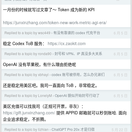
一月份的时候就写过文章了～ Token 成为新的 KPI
https://junxinzhang.com/token-new-work-metric-agi-era/
Replied to a topic by wsc449
有没有靠谱的 codex 代充平台
6 月 5 日
›
稳定 Codex ToB 服务：
https://cx.zaokit.com
Replied to a topic by ronda90
封号和 VPN、IP 真没多大关系
6 月 5 日
›
OpenAI 没有苹果税，有什么理由拒绝呢
Replied to a topic by xbhayi
codex 账号被停用，怎么办兄弟们
6 月 5 日
›
还是稳定用美区吧。我司一直面向 ToB ，非常稳定。
Replied to a topic by LonelyM
OpenAI 貌似开始封号行动了
6 月 5 日
›
美区充值可以找我司（正规可开票，非灰）：
https://gift.junxinzhang.com/
提供 APPID 邮箱就可以秒到账哈. 面向
企业追求稳定，不折腾。
Replied to a topic by lizhian
ChatGPT Pro 20x 才是归宿
5 月 22 日
›