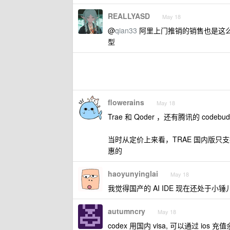
REALLYASD
May 18
@
qian33
阿里上门推销的销售也是这么说的
型
flowerains
May 18
Trae 和 Qoder ，还有腾讯的 co
当时从定价上来看，TRAE 国内版只支持
惠的
haoyunyinglai
May 18
我觉得国产的 AI IDE 现在还处于小锤
autumncry
May 18
codex 用国内 visa, 可以通过 i