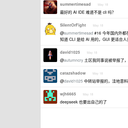
summertimesad
May 18
最好的 AI IDE 难道不是 cli 吗？
SilentOrFight
May 18
@
summertimesad
#16 今年国内外都在搞 
知道 CLI 是给 AI 用的，GUI 更适
david1025
May 18
@
autumncry
土区我同事说被举报了，
catazshadow
May 18
@
david1025
中转站举报的，洼地意料
wjh6665
May 18
deepseek 也要出自己的了