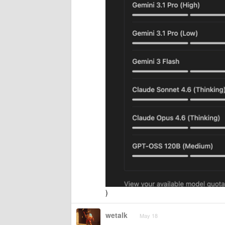
)
wetalk
May 18