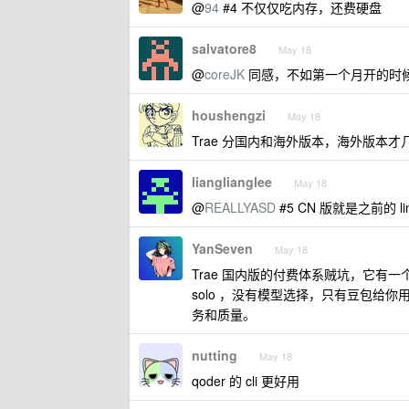
@
94
#4 不仅仅吃内存，还费硬盘
salvatore8
May 18
@
coreJK
同感，不如第一个月开的时
houshengzi
May 18
Trae 分国内和海外版本，海外版本才
lianglianglee
May 18
@
REALLYASD
#5 CN 版就是之前的 lin
YanSeven
May 18
Trae 国内版的付费体系贼坑，它有
solo ，没有模型选择，只有豆包给你用。
务和质量。
nutting
May 18
qoder 的 cli 更好用