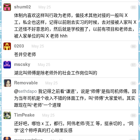
shum02
May 25
95
体制内喜欢这样叫行政为老师，偏技术其他对接的一般叫 X
工，私企也这样，记得以前刚去实习的时候，去对接被人家叫 X
工还怪不好意思的，然后就是学校圈了，以前有项目和老师去，
被人家单位的叫 X 老师 hhh
0203
May 25
96
苍井空老师
mscsky
May 25
97
湖北叫师傅是除老师外的社会工作岗位叫的
Removable
May 25
98
@
sethdapo
我记得之前看“谦道”，说是“师傅”是指司机师傅。因
为当年司机是个收入不错的体面工作，叫“师傅”大家爱听。其实
跟现在叫“老师”一个道理
TimPeake
May 25
99
还好吧，哪怕 x 工，都行。阿伟老师/亮工 等，挺亲切的 。“同
学”这个称呼真的打心眼里反感