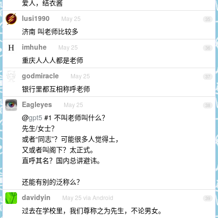
爱人，结衣酱
lusi1990
May 25
35
济南 叫老师比较多
imhuhe
May 25
36
重庆人人人都是老师
godmiracle
May 25
37
银行里都互相称呼老师
Eagleyes
May 25
38
@
gpt5
#1 不叫老师叫什么？
先生/女士？
或者“同志”？可能很多人觉得土，
又或者叫阁下？太正式。
直呼其名？国内总讲避讳。
还能有别的泛称么？
davidyin
May 25 via Android
39
过去在学校里，我们尊称之为先生，不论男女。