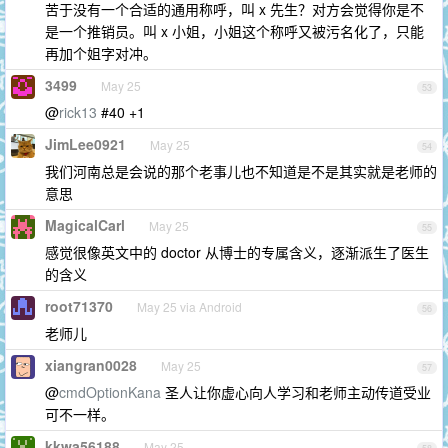
苦于没有一个合适的通用称呼，叫 x 先生？对方会觉得你是不
是一个推销员。叫 x 小姐，小姐这个称呼又被污名化了，只能
再加个姐字对冲。
3499
May 25
53
@
rick13
#40 +1
JimLee0921
May 25
54
我们河南总是会说的那个老事儿也不知道是不是其实就是老师的
意思
MagicalCarl
May 25
55
感觉很像英文中的 doctor 从博士的专属含义，逐渐派生了医生
的含义
root71370
May 25 via Android
56
老师儿
xiangran0028
May 25
57
@
cmdOptionKana
圣人让你虚心向人学习和老师主动传道受业
可不一样。
kkwa56188
May 25