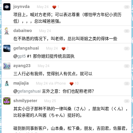
joynvda
May 24
1
29
项目上，喊对方老师；可以表达尊重（哪怕甲方年纪小资历
低），，，总比喊爸爸强。
dabaitwo
May 24
30
在不熟悉的情况下，叫老师，总比叫哥姐之类的得体一些
gefangshuai
May 24
2
31
@
gpt5
#1 那你媳妇挺传统且固执
ayang23
May 24
32
三人行必有我师，觉得别人有优点，就可以
majiajia
May 24 via iPhone
10
33
@
gefangshuai
言外之意：你们也配称老师？
shmilypeter
May 25
34
其实小日子那种不熟的一律叫桑（さん‌），朋友叫君（くん），
比较亲密的人叫酱（ちゃん）挺好的。
碰到新同事新客户，山本桑，松下桑，朋友，吉田君，佐藤君，