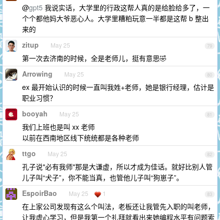
@
gpt5
我说实话，大学里的行政这帮人真的是给脸给多了，一
个个都他妈大爷恶心人。大学里糟粕玩意一半都是这帮 b 整出
来的
zitup
May 25
79
第一次去济南的时候，全是老师儿，挺有意思🤣
Arrowing
May 25
80
ex 最开始认识的时候一直叫我姓+老师，她是银行经理，估计是
职业习惯？
booyah
May 25
81
我们上班也是叫 xx 老师
以前在西南地区线下统统都是各种老师
ttgo
May 25
82
孔子说"必有我师"那是大谦虚，所以才成为佳话。就好比别人管
儿子叫“犬子”，你不能当真，也管他儿子叫“狗崽子”。
EspoirBao
May 25
1
83
在上家公司发现有这么个叫法，老板还让我管先入职的叫老师，
让我虚心学习，但是我第一个礼拜就看出来她编程水平有问题索