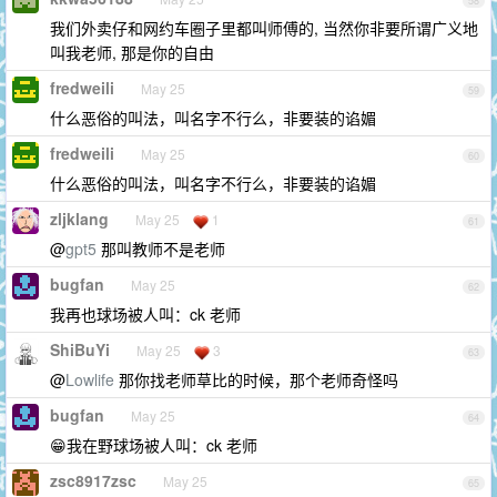
58
我们外卖仔和网约车圈子里都叫师傅的, 当然你非要所谓广义地
叫我老师, 那是你的自由
fredweili
May 25
59
什么恶俗的叫法，叫名字不行么，非要装的谄媚
fredweili
May 25
60
什么恶俗的叫法，叫名字不行么，非要装的谄媚
zljklang
May 25
1
61
@
gpt5
那叫教师不是老师
bugfan
May 25
62
我再也球场被人叫：ck 老师
ShiBuYi
May 25
3
63
@
Lowlife
那你找老师草比的时候，那个老师奇怪吗
bugfan
May 25
64
😁我在野球场被人叫：ck 老师
zsc8917zsc
May 25
65