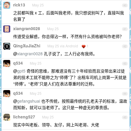
rick13
May 25
40
之前都叫我 x 工，后面叫我老师，我只想说别叫了，直接叫我
名算了
xiangran0028
May 25
41
传道受业解惑，你总得沾一样，不然有什么资格被叫作老师？
QingXuJiaZhi
May 25 via Android
1
42
@
xiangran0028
孔子说了，三人行必有我师。
q534
May 25
43
@
gpt5
奇怪的思维，那难道没有三十年经验而且没带出来过徒
弟的技术工就不能称之为“师傅”了？出租车司机上岗第一天就是
“师傅”。“老师”只是人们在表达尊重时的泛称。
q534
May 25
44
@
gefangshuai
也不传统，按照最传统的孔老夫子的标准，温故
而知新，就可以当老师了。这只是一种虚无的尊贵感。
licheng527
May 25
45
现实中叫老板、领导、友仔，网上叫老哥、大佬