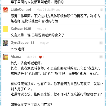
华子里面的人就相互叫老师，挺烦的
LittleControl
May 24 via iPhone
8
感觉工作里面，不知道对方具体职级和职位的情况下，称呼 某
某老师 是比较礼貌和合适的行为
XuHuan1025
May 24
9
文言文第一课 已经说明老师的含义了
GyroZeppeli13
May 24
10
tony 老师
Aixtuz
May 24
1
11
首先，济南都喊老师。
其次，我老家也喊老师，不是我们那是喊的是儿化音“老丝儿”。
意思约等于“老师傅”，且“老”非指年龄，而是指“资深、专业”。
有些词既有狭义、也有广义。你不能因为自己认可狭义，就禁止
别人用于广义。
难道你说吃饭，指的是米饭，就不许别人说吃饭指的是餐食了？
如果你接受不了别人用广义？