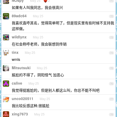
NOspy
May 25
2
71
如果有人叫我同志，我会很高兴
89adc64
May 25
72
我喜欢直呼其名，觉得简单明了，但是现实里有些时候不支持我
这样做。
wildlynx
May 25
73
在社会称呼老师，我会联想到传销
tinx
May 25
74
wmls
Mitsutsuki
May 25
75
尴尬的不得了，阴阳怪气 加恶心
cslive
May 25
76
我觉得挺尴尬的，但是别人都这么叫，你总不能不叫吧
unco020511
May 25
77
我比较反感这种,很尴尬
xing7673
May 25
78