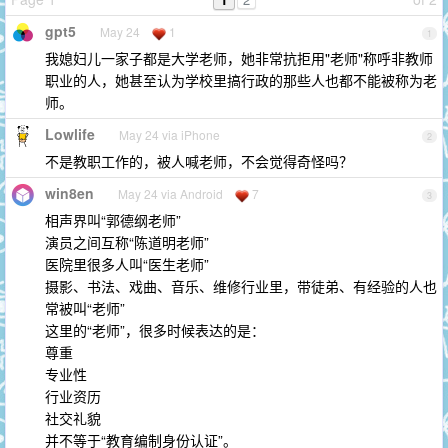
gpt5
May 24
1
1
我媳妇儿一家子都是大学老师，她非常抗拒用"老师"称呼非教师
职业的人，她甚至认为学校里搞行政的那些人也都不能被称为老
师。
Lowlife
May 24 via iPhone
2
不是教职工作的，被人喊老师，不会觉得奇怪吗？
win8en
May 24 via Android
7
3
相声界叫“郭德纲老师”
演员之间互称“陈道明老师”
医院里很多人叫“医生老师”
摄影、书法、戏曲、音乐、维修行业里，带徒弟、有经验的人也
常被叫“老师”
这里的“老师”，很多时候表达的是：
尊重
专业性
行业资历
社交礼貌
并不等于“教育编制身份认证”。