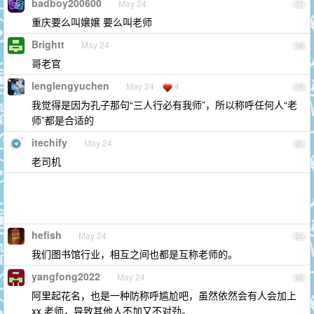
badboy200600
May 24
17
重庆要么叫嬢嬢 要么叫老师
Brightt
May 24
18
哥老官
lenglengyuchen
May 24
4
19
我觉得是因为孔子那句“三人行必有我师”，所以称呼任何人“老
师”都是合适的
itechify
May 24
20
老司机
hefish
May 24
21
我们图书馆行业，相互之间也都是互称老师的。
yangfong2022
May 24
22
阿里起花名，也是一种防称呼尴尬吧，虽然依然会有人会加上
xx 老师，导致其他人不加又不对劲。