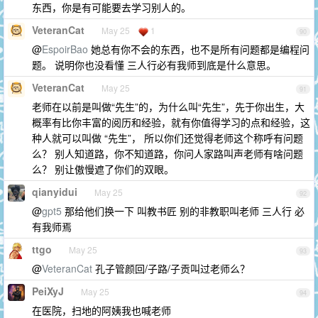
东西，你是有可能要去学习别人的。
VeteranCat
May 25
1
90
@
EspoirBao
她总有你不会的东西，也不是所有问题都是编程问
题。 说明你也没看懂 三人行必有我师到底是什么意思。
VeteranCat
May 25
91
老师在以前是叫做“先生”的，为什么叫“先生”，先于你出生，大
概率有比你丰富的阅历和经验，就有你值得学习的点和经验，这
种人就可以叫做 “先生”， 所以你们还觉得老师这个称呼有问题
么？ 别人知道路，你不知道路，你问人家路叫声老师有啥问题
么？ 别让傲慢遮了你们的双眼。
qianyidui
May 25
92
@
gpt5
那给他们换一下 叫教书匠 别的非教职叫老师 三人行 必
有我师焉
ttgo
May 25
93
@
VeteranCat
孔子管颜回/子路/子贡叫过老师么？
PeiXyJ
May 25
94
在医院，扫地的阿姨我也喊老师