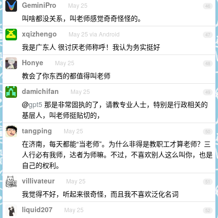
GeminiPro
May 25
46
叫啥都没关系，叫老师感觉奇奇怪怪的。
xqizhengo
May 25 via Android
47
我是广东人 很讨厌老师称呼！我认为务实挺好
Honye
May 25
48
教会了你东西的都值得叫老师
damichifan
May 25
49
@
gpt5
那是非常固执的了，请教专业人士，特别是行政相关的
基层人，叫老师挺贴切的，
tangping
May 25
50
在济南，每天都能“当老师”。为什么非得是教职工才算老师？三
人行必有我师，达者为师嘛。不过，不喜欢别人这么叫你，也是
自己的权利。
villivateur
May 25
51
我觉得不好，听起来很奇怪，而且我不喜欢泛化名词
liquid207
May 25
52