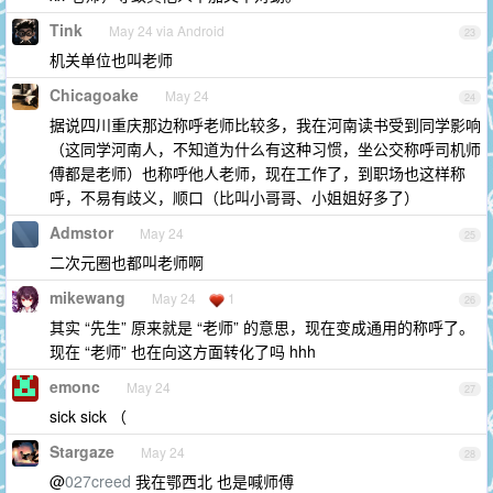
Tink
May 24 via Android
23
机关单位也叫老师
Chicagoake
May 24
24
据说四川重庆那边称呼老师比较多，我在河南读书受到同学影响
（这同学河南人，不知道为什么有这种习惯，坐公交称呼司机师
傅都是老师）也称呼他人老师，现在工作了，到职场也这样称
呼，不易有歧义，顺口（比叫小哥哥、小姐姐好多了）
Admstor
May 24
25
二次元圈也都叫老师啊
mikewang
May 24
1
26
其实 “先生” 原来就是 “老师” 的意思，现在变成通用的称呼了。
现在 “老师” 也在向这方面转化了吗 hhh
emonc
May 24
27
sick sick （
Stargaze
May 24
28
@
027creed
我在鄂西北 也是喊师傅