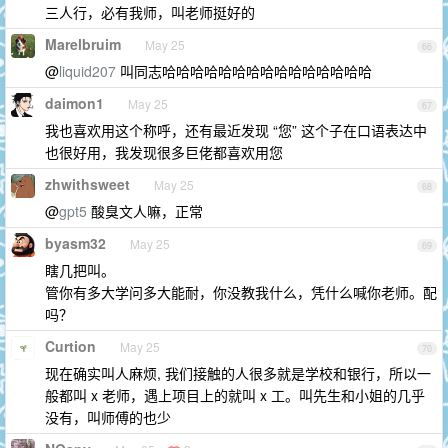
三人行，必有我师，叫老师挺好的
Marelbruim
May 25
66
@
liquid207
叫同志哈哈哈哈哈哈哈哈哈哈哈哈哈哈哈
daimon1
May 25
67
我也喜欢用这个称呼，还有最近发现 “您” 这个子在口语表达中
也很好用，我发现很多巨佬都喜欢用您
zhwithsweet
May 25
68
@
gpt5
酸臭文人嘛，正常
byasm32
May 25
69
瞎几把叫。
管你有多大学问多大能耐，你没教我什么，凭什么喊你老师。配
吗？
Curtion
May 25
70
现在确实叫人麻烦, 我们接触的人很多就是学校和银行，所以一
般都叫 x 老师，遇上项目上的就叫 x 工。叫先生和小姐的几乎
没有，叫师傅的也少