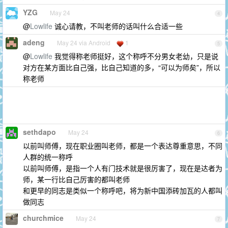
YZG
May 24
4
@
Lowlife
诚心请教，不叫老师的话叫什么合适一些
adeng
May 24 via Android
1
5
@
Lowlife
我觉得称老师挺好，这个称呼不分男女老幼，只是说
对方在某方面比自己强，比自己知道的多，“可以为师矣”，所以
称老师
sethdapo
May 24
6
以前叫师傅，现在职业圈叫老师，都是一个表达尊重意思，不同
人群的统一称呼
以前叫师傅，是指一个人有门技术就是很厉害了，现在是达者为
师，某一行比自己厉害的都叫老师
和更早的同志是类似一个称呼吧，将为新中国添砖加瓦的人都叫
做同志
churchmice
May 24
7