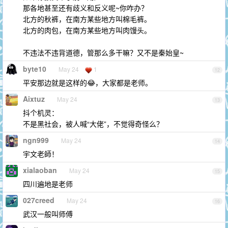
那各地甚至还有歧义和反义呢~你咋办？
北方的秋裤，在南方某些地方叫棉毛裤。
北方的肉包，在南方某些地方叫肉馒头。
不违法不违背道德，管那么多干嘛？又不是秦始皇~
byte10
May 24
1
12
平安那边就是这样的😂，大家都是老师。
Aixtuz
May 24
13
抖个机灵：
不是黑社会，被人喊“大佬”，不觉得奇怪么？
ngn999
May 24
14
宇文老師！
xialaoban
May 24
15
四川遍地是老师
027creed
May 24
16
武汉一般叫师傅