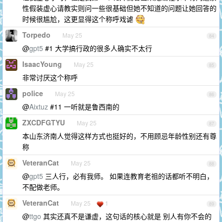
性假装虚心请教实则问一些很基础但她不知道的问题让她回答的
时候很尴尬，这更显得这个称呼戏谑
Torpedo
May 25
84
@
gpt5
#1 大学搞行政的很多人确实不太行
IsaacYoung
May 25
85
非常讨厌这个称呼
police
May 25
86
@
Aixtuz
#11 一听就是鲁西南的
ZXCDFGTYU
May 25
87
本山东济南人觉得这样方式也挺好的，不用顾忌年龄性别还有尊
称
VeteranCat
May 25
88
@
gpt5
三人行，必有我师。 如果连教育老祖的话都听不明白，
不配做老师。
VeteranCat
May 25
1
89
@
ttgo
其实还真不是谦虚，这句话的核心就是 别人有你不会的