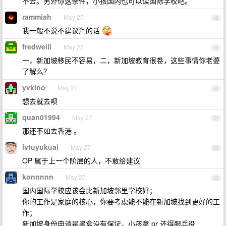
不去。另外你这条件，小孩国内也可以读国际学校吧。
rammiah
May 27
48
我一般不说不建议润的话
fredweili
May 27
49
一，新加坡移民不容易，二，新加坡教育很卷，这些事情你老婆
了解么？
yvkino
May 27
50
想去就去呗
quan01994
May 27
51
那还不如去香港 。
lvtuyukuai
May 27
52
OP 属于上一个阶层的人，不敢给建议
konnnnn
May 27
53
国内国际学校应该会比新加坡邻里学校好；
你的工作是家庭的核心，你要考虑能不能在新加坡找到更好的工
作；
新加坡身份申请是黑盒没有保证，小孩拿 pr 还得服兵役