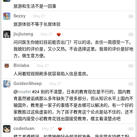
旅游和生活不是一回事
Sezxy
May 27
28
旅游体验不等于长居体验
jiujiutang
May 27
1
29
问问医生你媳妇目前能否出门？可以的话，去住一周感受一下。
我媳妇的评价是，又小又热。不会选择这里。我哥的评价是好地
方，做生意方便。
Binlabs
May 27
30
人闲着短视频刷多就容易陷入信息茧房。
GoldenSheep
May 27
31
@
mosfet
#24 别的不清楚，日本的教育现在是不行的，国内教
育虽然被诟病那么多年缺失了很多部分，但从知识水平上国内不
输国外，教育是一家子的事情不是去哪可以解决的，有一个好的
家教胜过这些虚妄的，为了孩子教育这个论点是站不住的，还不
如国内接受小初教育花钱出国接受教育，楼主看清楚点吧
coderluan
May 27
1
32
楼主老婆想润，如果她做好全部流程准备，我非常支持楼主配