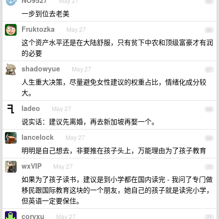
NO9527
May 27
65
一步到位去老美
Fruktozka
May 27
66
这个资产水平还是在大陆舒服，只有贫下中农和顶级富豪才有润
的必要
shadowyue
May 27
67
人生重大决策，尽量避免女性建议的权重占比，情绪化成分较
大。
ladeo
May 27
68
说实话：建议先离婚，再去新加坡再娶一个。
lancelock
May 27
69
明明是自己想去，非要推在孩子头上，万能理由为了孩子教育
wxVIP
May 27
70
如果为了孩子读书，建议是到小学都在国内读完 - 我问了专门做
移民跟国际教育这块的一个朋友，她自己的孩子就是读完小学，
但英语一定要保住。
coryxu
May 27
71