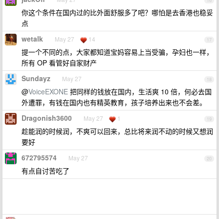
16
你这个条件在国内过的比外面舒服多了吧？哪怕是去香港也稳妥
点
wetalk
May 27
14
17
提一个不同的点，大家都知道宝妈容易上当受骗，孕妇也一样，
所有 OP 看管好自家财产
Sundayz
May 27
18
@
VoiceEXONE
把同样的钱放在国内，生活爽 10 倍，何必去国
外遭罪，有钱在国内也有精英教育，孩子培养出来也不会差。
Dragonish3600
May 27
1
19
趁能润的时候润，不爽可以回来，总比将来润不动的时候又想润
要好
672795574
May 27
20
有点自讨苦吃了