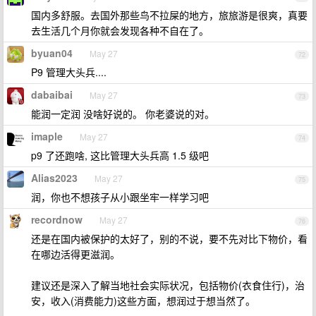
国内多舒服。去国外那些鸟不拉屎的地方，旅旅游是很爽，真要
去生活几个月你就会发现各种不自在了。
byuan04
May 27
72
P9 管理大头兵....
dabaibai
May 27
73
能润一定润 没啥好说的。 你老婆说的对。
imaple
May 27
74
p9 了还跑啥, 这比管理大头兵高 1.5 级吧
Alias2023
May 27
75
润，你也不想孩子从小跟坐牢一样学习吧
recordnow
May 27
76
还是在国内被保护的太好了，别的不说，要不先对比下物价，看
在哪边活得更滋润。
建议还是深入了解当地社会实际状况，包括物价(衣食住行)，治
安，收入(消费能力)这些方面，想润过于想当然了。