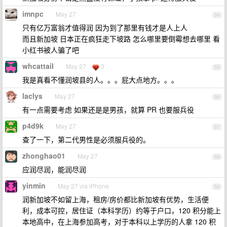
imnpc
May 27
54
只有亿万富翁才值得润 因为到了那里有钱才是人上人
而且新加坡 日本正在疯狂走下坡路 怎么哪里要倒霉想去哪里 看
小红书被人骗了吧
whcattail
May 27
3
55
我是真看不懂润坡县的人。。。屁大点地方。。。
laclys
May 27
56
有一点需要考虑 如果还是是男孩，就算 PR 也要服兵役
p4d9k
May 27
57
查了一下，第二代男性是必须服兵役的。
zhonghao01
May 27
58
应润尽润，能润尽润
yinmin
May 27 via iPhone
59
润新加坡不如留上海，租房/房价都比新加坡有优势，生活便
利，成本可控，居住证（本科学历）约等于户口，120 积分能上
本地高中，在上海参加高考，对于本科以上学历的人拿 120 积