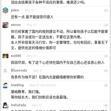
润出去结果孩子各种不适应的事情，难道还少吗。
jaleo
May 27
81
还有一点 能不能接受印度人
mtrun
May 27
82
你已经掌握了国内的规则建议不动，所以看你孩子以后能不能掌
握，孩子没成功一定送出去，不要在这里内卷。
女人怀孕容易天马行空，你一定要理性，句句有回应，事事无下
文，提供充足的情绪价值即可
so898
May 27
83
因润尽润，有了这个心还待在国内不仅自己恶心还会恶心别人
Bluecoda
May 27
84
有条件为啥不润？在国内光是翻墙都够你折腾的
loading
May 27 via Android
85
基础教育，我们强。
等你娃长大，我们创新应该也是最强。
hafuhafu
May 27
86