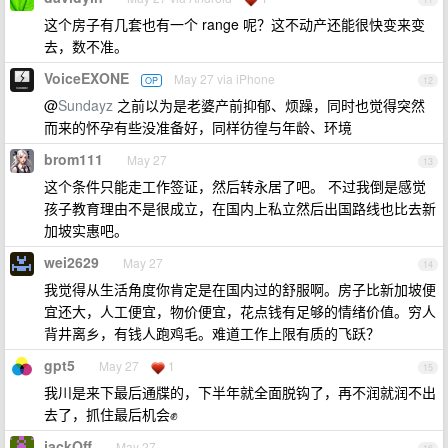
这个房子有几套也有一个 range 呢？这不动产还能很快变来变
去，数不准。
VoiceEXONE
May 27 via iPhone
OP
12
@
Sundayz
之前以为是老婆产前抑郁、烦躁，同时也觉得突然
而来的怀孕有些没准备好，同样彷徨与年龄、环境
brom111
May 27
13
这个条件只能走工作签证，然后转永居了吧。 不过我倒是感觉
孩子教育理由不是很成立，在国内上私立然后出国路线也比去新
加坡实惠吧。
wei2629
May 27
14
我觉得从生活角度你肯定是在国内过的舒服啊。房子比新加坡便
宜还大，人工便宜，物价便宜，花点钱有足够的情绪价值。穷人
背井离乡，有钱人跑鸡毛。难道工作上限有质的飞跃？
gpt5
May 27
1
15
我川是来下最后通牒的，下半年就全面脱钩了，再不润就润不出
去了，抓住最后机会✊
jackOff
May 27