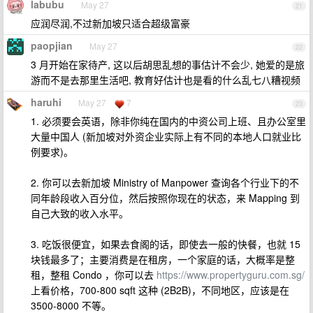
labubu
May 27
21
应润尽润,不过新加坡只适合超级富豪
paopjian
May 27
22
3 月开始在家待产, 这以后胡思乱想的事估计不会少, 她爱的是旅
游而不是去那里生活吧, 教育好估计也是看的什么乱七八糟视频
haruhi
May 27
7
23
1. 必须要会英语，除非你纯在国内的中资公司上班、且办公室里
大量中国人 (新加坡对外资企业实际上有不同的本地人口就业比
例要求)。
2. 你可以去新加坡 Ministry of Manpower 查询各个行业下的不
同年龄段收入百分位，然后按照你现在的状态，来 Mapping 到
自己大致的收入水平。
3. 吃饭很便宜，如果去食阁的话，即使去一般的快餐，也就 15
块钱最多了；主要消费是在租房，一个家庭的话，大概率是整
租，整租 Condo ，你可以去
https://www.propertyguru.com.sg/
上看价格，700-800 sqft 这种 (2B2B)，不同地区，应该是在
3500-8000 不等。