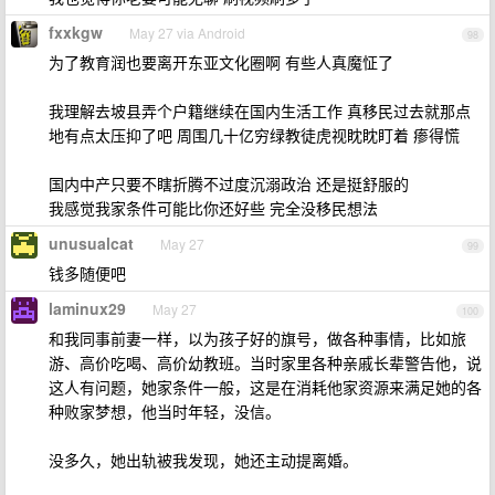
fxxkgw
May 27 via Android
98
为了教育润也要离开东亚文化圈啊 有些人真魔怔了
我理解去坡县弄个户籍继续在国内生活工作 真移民过去就那点
地有点太压抑了吧 周围几十亿穷绿教徒虎视眈眈盯着 瘆得慌
国内中产只要不瞎折腾不过度沉溺政治 还是挺舒服的
我感觉我家条件可能比你还好些 完全没移民想法
unusualcat
May 27
99
钱多随便吧
laminux29
May 27
100
和我同事前妻一样，以为孩子好的旗号，做各种事情，比如旅
游、高价吃喝、高价幼教班。当时家里各种亲戚长辈警告他，说
这人有问题，她家条件一般，这是在消耗他家资源来满足她的各
种败家梦想，他当时年轻，没信。
没多久，她出轨被我发现，她还主动提离婚。