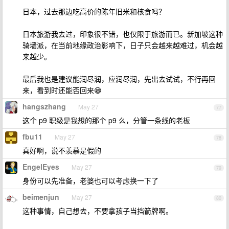
日本，过去那边吃高价的陈年旧米和核食吗？
日本旅游我去过，印象很不错，也仅限于旅游而已。新加坡这种
骑墙派，在当前地缘政治影响下，日子只会越来越难过，机会越
来越少。
最后我也是建议能润尽润，应润尽润，先出去试试，不行再回
来，看到时还能否回来😁
hangszhang
May 27
77
这个 p9 职级是我想的那个 p9 么，分管一条线的老板
fbu11
May 27
78
真好啊，说不羡慕是假的
EngelEyes
May 27
79
身份可以先准备，老婆也可以考虑换一下了
beimenjun
May 27
80
这种事情，自己想去，不要拿孩子当挡箭牌啊。