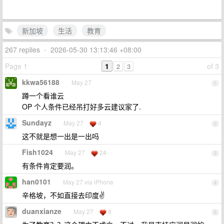
新加坡
生活
教育
267 replies
•
2026-05-30 13:13:46 +08:00
Page 1
1
of 3
2
3
kkwa56188
May 27
1
蹲一个看谁云
OP 个人条件已经吊打好多云建议家了.
Sundayz
May 27
4
2
这不就是想一出是一出吗
Fish1024
May 27
24
3
有条件肯定要润。
han0101
May 27 via iPhone
4
辛格坡，不如直接去印度✌️
duanxianze
May 27
9
5