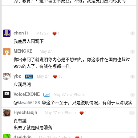
为了教育？？这个理由不成立，不过，我是支持应润尽润的
chen11
May 27
1
6
我底层人围观下
MENGKE
May 27
7
你出来问了就说明你内心是不想去的，你这条件在国内也超过
99%的人了，有钱在哪都一样。
ybz
May 27
15
PRO
8
应润尽润
VoiceEXONE
May 27 via iPhone
OP
9
@
kkwa56188
😂这个不至于，只是说明情况，有利于认清现实
Hyschtaxjh
May 27 via iPhone
1
10
真有錢
出去了就是階層滑落
davidyin
May 27 via Android
1
11