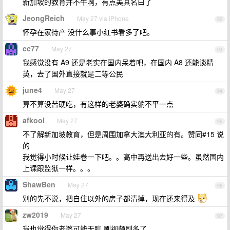
新加坡的教育并不牛啊，有点美其名曰了
JeongReich
May 27 via iPhone
92
怀孕在家待产 没什么事小红书看多了吧。
cc77
May 27
93
我感觉没有 A9 还是老实在国内呆着吧，在国内 A8 还能谈精
英，去了国外直接就是二等公民
june4
May 27
94
算不算没苦硬吃，有这样的老婆确实躺不平一点
afkool
May 27
95
不了解新加坡教育，但是周围加拿大澳大利亚的有。赞同#15 说
的
我觉得小时候让娃卷一下吧。。高中再送出去好一些。虽然国内
上课跟监狱一样。。。
ShawBen
May 27
96
别的先不说，把自住以外的房子都清掉，现在还来得及
zw2019
May 27
97
我也觉得你老婆可能无聊 刷视频刷多了