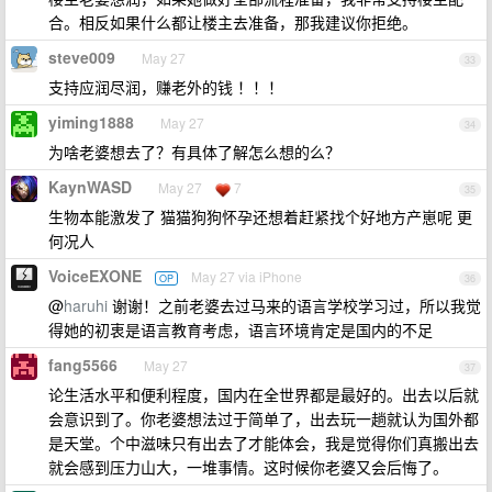
合。相反如果什么都让楼主去准备，那我建议你拒绝。
steve009
May 27
33
支持应润尽润，赚老外的钱 ！！！
yiming1888
May 27
34
为啥老婆想去了？有具体了解怎么想的么？
KaynWASD
May 27
7
35
生物本能激发了 猫猫狗狗怀孕还想着赶紧找个好地方产崽呢 更
何况人
VoiceEXONE
May 27 via iPhone
OP
36
@
haruhi
谢谢！之前老婆去过马来的语言学校学习过，所以我觉
得她的初衷是语言教育考虑，语言环境肯定是国内的不足
fang5566
May 27
37
论生活水平和便利程度，国内在全世界都是最好的。出去以后就
会意识到了。你老婆想法过于简单了，出去玩一趟就认为国外都
是天堂。个中滋味只有出去了才能体会，我是觉得你们真搬出去
就会感到压力山大，一堆事情。这时候你老婆又会后悔了。