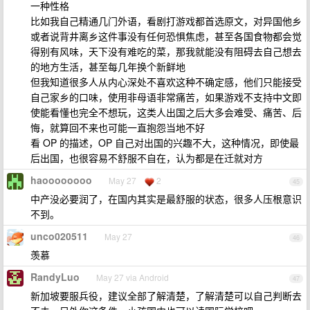
一种性格
比如我自己精通几门外语，看剧打游戏都首选原文，对异国他乡
或者说背井离乡这件事没有任何恐惧焦虑，甚至各国食物都会觉
得别有风味，天下没有难吃的菜，那我就能没有阻碍去自己想去
的地方生活，甚至每几年换个新鲜地
但我知道很多人从内心深处不喜欢这种不确定感，他们只能接受
自己家乡的口味，使用非母语非常痛苦，如果游戏不支持中文即
使能看懂也完全不想玩，这类人出国之后大多会难受、痛苦、后
悔，就算回不来也可能一直抱怨当地不好
看 OP 的描述，OP 自己对出国的兴趣不大，这种情况，即使最
后出国，也很容易不舒服不自在，认为都是在迁就对方
haoooooooo
May 27
2
45
中产没必要润了，在国内其实是最舒服的状态，很多人压根意识
不到。
unco020511
May 27
46
羡慕
RandyLuo
May 27 via Android
47
新加坡要服兵役，建议全部了解清楚，了解清楚可以自己判断去