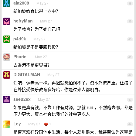
ala2008
May 27
38
新加坡教育比得上老中？
heftyMan
May 27
39
为了教育？为了她自己吧
p4d9k
May 27
40
新加坡是不是要服兵役？
Phariel
May 27
41
去香港不是更容易？
DIGITALMAN
May 27
42
润吧，像老高一样。再迟就恐怕润不了，资本外流严重。让孩子
在外接受快乐教育多好哈，你是过来人都明白。
seeu2ex
May 27
43
如果是真有钱，不靠工作有财源，那就 run ，不然跑去哪，都是
压力更大，资本社会比我们的社会更吃人
Ley
May 27
1
44
是否喜欢在异国他乡生活，每个人差别很大，我甚至认为这算是