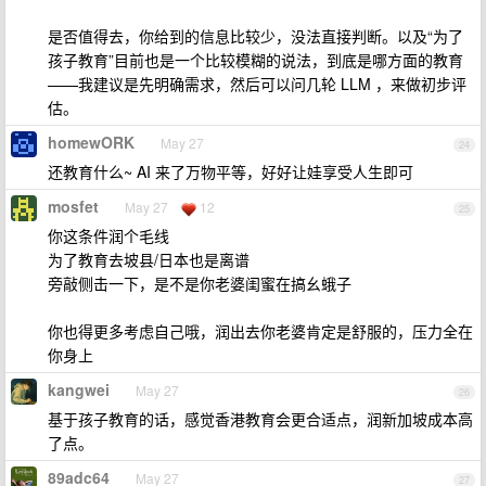
是否值得去，你给到的信息比较少，没法直接判断。以及“为了
孩子教育”目前也是一个比较模糊的说法，到底是哪方面的教育
——我建议是先明确需求，然后可以问几轮 LLM ，来做初步评
估。
homewORK
May 27
24
还教育什么~ AI 来了万物平等，好好让娃享受人生即可
mosfet
May 27
12
25
你这条件润个毛线
为了教育去坡县/日本也是离谱
旁敲侧击一下，是不是你老婆闺蜜在搞幺蛾子
你也得更多考虑自己哦，润出去你老婆肯定是舒服的，压力全在
你身上
kangwei
May 27
26
基于孩子教育的话，感觉香港教育会更合适点，润新加坡成本高
了点。
89adc64
May 27
27