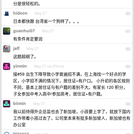
分是很轻松的。
hideon
May 27
60
日本都快跟 台湾省一个狗样了。。。
guanhui07
May 27
61
有条件肯定要润
jaff
May 27
62
这题超纲了。
yinmin
May 27 via iPhone
63
接#59 出生下降导致小学普遍招不满，在上海找一个好点的学
区，小学招不满的情况下，居住证=有户口。 小升初的各区规则
不同，基本上居住证与有户籍的差别不大。有家长 120 积分，
子女参加中考入高中/参加高考，居住证=有户籍。
bitmin
May 27
64
我以前待得外企总监也去了新加坡，小孩要上学了，就放下国内
工作带着小孩过去了，公司里本来有挺多新加坡人，新加坡也有
办公室