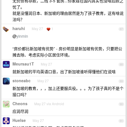
无负债有存款，二线 3-5 套房...你家娃在国内其实也没啥后顾之
忧了。
就是没懂润日本、新加坡的理由居然是为了孩子教育，这有啥说
法吗？
haruhi
May 27
1
87
@
yinmin
“房价都比新加坡有优势” - 房价明显是新加坡有优势，只要把公
摊去除、考虑实际小区居住环境。
Meursau1T
May 27
88
就新加坡的平均英语口音，出了新加坡谁听得懂他们在说啥
stoneabc
May 27
89
新加坡的教育，，，加上还要服兵役。。。为了孩子真的不是个
接口吗？
Cheons
May 27 via Android
90
应润尽润
Huelse
May 27
91