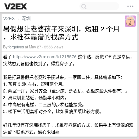
V2EX
深圳
›
暑假想让老婆孩子来深圳，短租 2 个月
，求推荐靠谱的找房方式
By
forgetyes
at May 27 · 3556 views
看了
https://www.v2ex.com/t/1215576
这个贴，感觉 OP 真是幸运，
突然想到暑假也快到了，得找房子了。
我是打算暑假把老婆孩子接过来，一家四口住，具体需求如下：
1. 预算 3.5k 左右，短租两个月。
2. 两室一厅，家具齐全（至少床、洗衣机、衣柜这些大件都有）。
3. 离深圳北站近，通勤半小时内。
4. 中高层有电梯，二三层的步梯也能接受。
5. 楼下生活配套相对齐全，比如看病买菜比较方便。
好几年没有在深圳找房子，求推荐靠谱的方式，如果手上有资源的欢
迎留下联系方式，诚心求租🙏