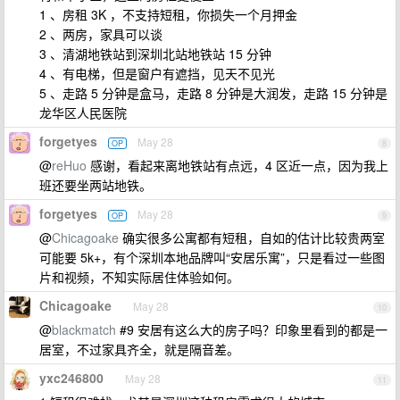
1 、房租 3K ，不支持短租，你损失一个月押金
2 、两房，家具可以谈
3 、清湖地铁站到深圳北站地铁站 15 分钟
4 、有电梯，但是窗户有遮挡，见天不见光
5 、走路 5 分钟是盒马，走路 8 分钟是大润发，走路 15 分钟是
龙华区人民医院
forgetyes
May 28
OP
8
@
reHuo
感谢，看起来离地铁站有点远，4 区近一点，因为我上
班还要坐两站地铁。
forgetyes
May 28
OP
9
@
Chicagoake
确实很多公寓都有短租，自如的估计比较贵两室
可能要 5k+，有个深圳本地品牌叫“安居乐寓”，只是看过一些图
片和视频，不知实际居住体验如何。
Chicagoake
May 28
10
@
blackmatch
#9 安居有这么大的房子吗？印象里看到的都是一
居室，不过家具齐全，就是隔音差。
yxc246800
May 28
11