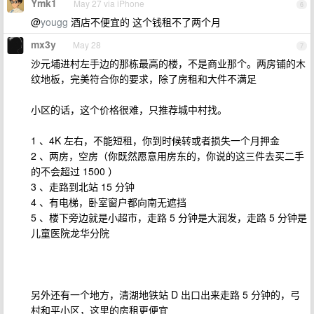
Ymk1
May 27 via iPhone
6
@
yougg
酒店不便宜的 这个钱租不了两个月
mx3y
May 28
7
沙元埔进村左手边的那栋最高的楼，不是商业那个。两房铺的木
纹地板，完美符合你的要求，除了房租和大件不满足
小区的话，这个价格很难，只推荐城中村找。
1 、4K 左右，不能短租，你到时候转或者损失一个月押金
2 、两房，空房（你既然愿意用房东的，你说的这三件去买二手
的不会超过 1500 ）
3 、走路到北站 15 分钟
4 、有电梯，卧室窗户都向南无遮挡
5 、楼下旁边就是小超市，走路 5 分钟是大润发，走路 5 分钟是
儿童医院龙华分院
另外还有一个地方，清湖地铁站 D 出口出来走路 5 分钟的，弓
村和平小区，这里的房租更便宜