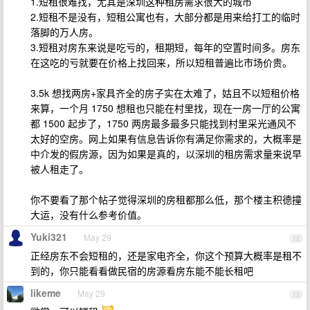
1.短租很难找，尤其是深圳这种租房需求很大的城市
2.短租不是没有，短租公寓也有，大部分都是用来给打工的临时
落脚的万人房。
3.短租对房东来说是吃亏的，租期短，每年的空置时间多。房东
在这吃的亏就要在价格上找回来，所以短租普遍比市场价贵。
3.5k 想找两房+家具齐全的房子实在太难了，姑且不以短租价格
来算，一个月 1750 想租也只能在村里找，现在一房一厅的公寓
都 1500 起步了，1750 两房最多最多只能找到村里采光通风不
太好的空房。网上如果有信息告诉你有满足你需求的，大概率是
中介发的假房源，因为如果是真的，以深圳的租房需求量来说早
被人租走了。
你不要看了那个帖子觉得深圳的房租都那么低，那个楼主积德撞
大运，没有什么参考价值。
Yuki321
May 29
12
正经房东不会短租的，还是家电齐全，你这个预算大概率是租不
到的，你只能看看做民宿的房源看房东能不能长租吧
likeme
May 29
13