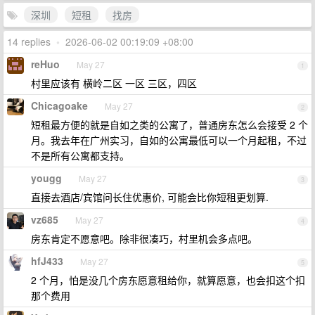
深圳
短租
找房
14 replies
•
2026-06-02 00:19:09 +08:00
reHuo
May 27
1
村里应该有 横岭二区 一区 三区，四区
Chicagoake
May 27
2
短租最方便的就是自如之类的公寓了，普通房东怎么会接受 2 个
月。我去年在广州实习，自如的公寓最低可以一个月起租，不过
不是所有公寓都支持。
yougg
May 27
3
直接去酒店/宾馆问长住优惠价, 可能会比你短租更划算.
vz685
May 27
4
房东肯定不愿意吧。除非很凑巧，村里机会多点吧。
hfJ433
May 27
5
2 个月，怕是没几个房东愿意租给你，就算愿意，也会扣这个扣
那个费用