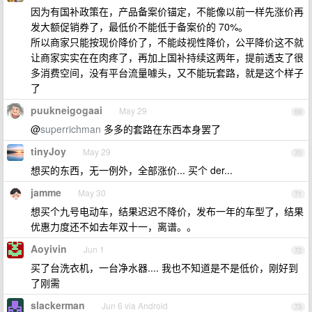
因为有国补政策在，产品备案价锚定，不能像以前一样先涨价再
发大额促销券了，最低价不能低于备案价的 70%。
所以商家只能按现价降价了，不能歧视性降价，公平降价这不就
让商家实实在在肉疼了，再加上国补持续这两年，提前透支了很
多消费空间，没有平台流量噱头，又不能玩套路，就是这个样子
了
puukneigogaai
May 29
69
@
superrichman
多多的套路在东西本身罢了
tinyJoy
May 29
70
想买的东西，无一例外，全部涨价... 买个 der...
jamme
May 30
71
想买个九号电动车，结果迟迟不降价，发布一年的车型了，结果
优惠力度还不如去年双十一，离谱。。
Aoyivin
Jun 1
72
买了台洗衣机，一台净水器.... 我也不知道是不是低价，刚好到
了刚需
slackerman
Jun 6 via Android
73