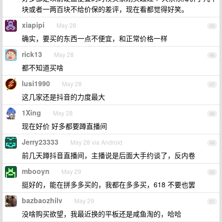
块或者一两百块不给价保的差评，现在看都觉得好笑。
xiapipi
May 28
45
确实，要买的东西一点不便宜，和正常价格一样
rick13
May 28
46
都不知道买啥
lusi1990
May 28
47
这几家还是抖音的力度最大
1Xing
May 28
48
现在好价 好多都要蹲直播间
Jerry23333
May 28 via Android
49
前几天蹲抖音直播间，主播说是后面大手约谈了，反内卷
mbooyn
May 29
50
挺好的，能在拼多多买的，我都在多多买，618 不要也罢
bazbaozhilv
May 29
51
没啥购买欲望，我最近换的平板还是咸鱼淘的，哈哈