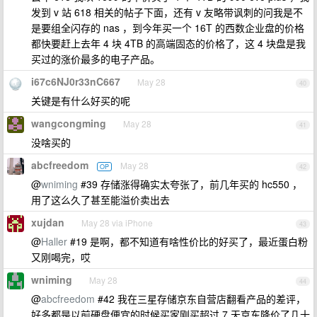
发到 v 站 618 相关的帖子下面，还有 v 友略带讽刺的问我是不
是要组全闪存的 nas ，到今年买一个 16T 的西数企业盘的价格
都快要赶上去年 4 块 4TB 的高端固态的价格了，这 4 块盘是我
买过的涨价最多的电子产品。
i67c6NJ0r33nC667
May 28
40
关键是有什么好买的呢
wangcongming
May 28
41
没啥买的
abcfreedom
May 28
OP
42
@
wniming
#39 存储涨得确实太夸张了，前几年买的 hc550 ，
用了这么久了甚至能溢价卖出去
xujdan
May 28 via iPhone
43
@
Haller
#19 是啊，都不知道有啥性价比的好买了，最近蛋白粉
又刚喝完，哎
wniming
May 28
44
@
abcfreedom
#42 我在三星存储京东自营店翻看产品的差评，
好多都是以前硬盘便宜的时候买家刚买超过 7 天京东降价了几十