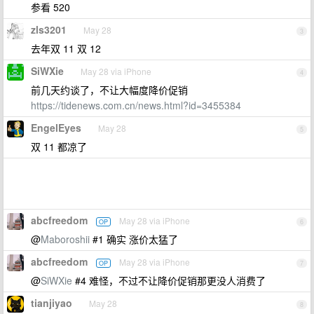
参看 520
zls3201
May 28
3
去年双 11 双 12
SiWXie
May 28 via iPhone
4
前几天约谈了，不让大幅度降价促销
https://tidenews.com.cn/news.html?id=3455384
EngelEyes
May 28
5
双 11 都凉了
abcfreedom
May 28 via iPhone
OP
6
@
Maboroshii
#1 确实 涨价太猛了
abcfreedom
May 28 via iPhone
OP
7
@
SiWXie
#4 难怪，不过不让降价促销那更没人消费了
tianjiyao
May 28
8