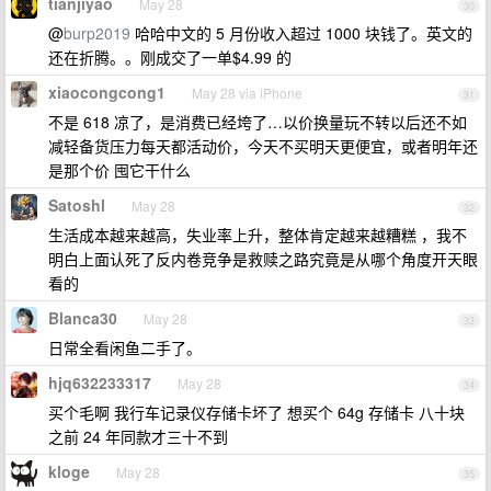
tianjiyao
May 28
30
@
burp2019
哈哈中文的 5 月份收入超过 1000 块钱了。英文的
还在折腾。。刚成交了一单$4.99 的
xiaocongcong1
May 28 via iPhone
31
不是 618 凉了，是消费已经垮了…以价换量玩不转以后还不如
减轻备货压力每天都活动价，今天不买明天更便宜，或者明年还
是那个价 囤它干什么
Satoshl
May 28
32
生活成本越来越高，失业率上升，整体肯定越来越糟糕 ，我不
明白上面认死了反内卷竞争是救赎之路究竟是从哪个角度开天眼
看的
Blanca30
May 28
33
日常全看闲鱼二手了。
hjq632233317
May 28
34
买个毛啊 我行车记录仪存储卡坏了 想买个 64g 存储卡 八十块
之前 24 年同款才三十不到
kloge
May 28
35