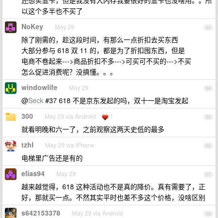
还想买显卡，但是我没有大内存我要很好的显卡也没啥用。。所
以这个多半也不买了
NoKey
May 29
63
除了刚需的，趁这段时间，有那么一点折扣去买东西
大部分参与 618 双 11 的，都是为了折扣囤东西，但是
电商不卷起来--->商品折扣不多--->可买可不买的--->不买
怎么促进消费呢？没搞懂。。。
windowlife
May 29
64
@
Seck
#37 618 不是京东发起的吗，双十一是淘宝发起
300
May 29 via Android
1
65
就看明晚和六一了，之前观察这两天史低的最多
tzhl
May 29 via iPhone
66
电梯里广告还是有的
elias94
May 29
67
越来越觉得，618 这种活动也不是真的降价。真有需要了，正
好，那就买一点。不然其实平时也差不多这个价格，没啥区别
s642153378
May 29 via Android
68