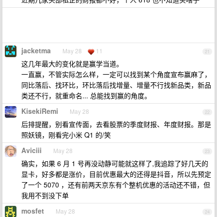
jacketma
May 28
11
21
这几年最大的变化就是赢学当道。
一直赢，不管实际怎么样，一定可以找到某个角度宣布赢麻了，
同比落后、找环比，环比落后找增量、增量不行找新品类，新品
类还不行，就重命名... 总能找到赢的角度。
KisekiRemi
May 28
22
后排提醒，别看宣传面，去看股票的季度财报、年度财报。那是
照妖镜，刚看完小米 Q1 的/笑
Aviciii
May 28
23
确实，如果 6 月 1 号再没动静可能就这样了,我追踪了好几天的
显卡，好多都是涨价，目前优惠最大的还得是抖音，所以先预定
了一个 5070 ，还有前两天京东有个整机优惠的活动还不错，但
我用不到没下单
mosfet
May 28
24