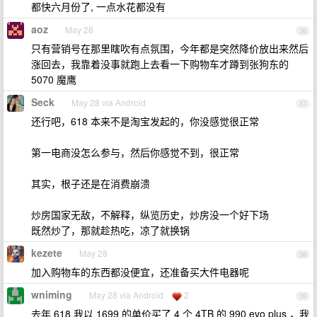
都快六月份了, 一点水花都没有
aoz
May 28
36
只有营销号在那里瞎吹有点氛围，今年都是突然降价放出来然后
涨回去，我靠着没事就跑上去看一下购物车才蹲到张狗东的
5070 魔鹰
Seck
May 28 via Android
37
还行吧，618 本来不是淘宝发起的，你没感觉很正常
第一电商没怎么参与，然后你感觉不到，很正常
其实，根子还是在消费崩溃
炒房国家无敌，不解释，纵览历史，炒房没一个好下场
既然炒了，那就趁热吃，凉了就换锅
kezete
May 28
38
加入购物车的东西都没便宜，还准备买大件电器呢
wniming
May 28 via Android
2
39
去年 618 我以 1699 的单价买了 4 个 4TB 的 990 evo plus ，我