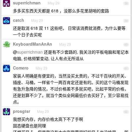
superrichman
May 29
58
多多买东西天天都是 618 ，没那么多花里胡哨的套路
catch
May 29
59
还是取消 618 双 11 这些吧， 日常该消费就消费，为什么要等
一个日子去买呢
KeyboardManAnAn
May 29
60
@
superrichman
还是有不少套路的, 我关注的平板电脑和笔记本
电脑, 价格频繁变动, 让人有点无所适从
Comero
May 29
61
家装人明确是有便宜的，当然没买太贵的，不过千百块的开关、
插座、马桶，一样省个一两百肯定还是有的。买的这个马桶发现
有急升急降的情况，不过价格差不多就买吧，比起平常的价格，
还是划算不少了。就当个类似全网最低价去买好了，至少容易找
点。
prosgtsr
May 29
62
我想买内存，内存价格太高下不了手啊
固态硬盘也是同理