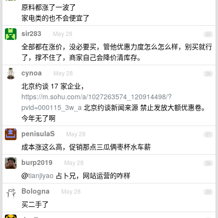
原料都涨了一波了
家电类的也不会便宜了
sir283
May 28
25
全部都在涨价，没必要买，管他优惠力度怎么怎么样，别买就行
了，撑不住了，商家自己会降价清库存。
cynoa
May 28
26
北京约谈 17 家企业，
https://m.sohu.com/a/1027263574_120914498/?
pvid=000115_3w_a
北京约谈新闻来源 禁止发放大额优惠卷。
今年无了啊
penisulaS
May 28
27
成本涨这么高，促销那点三瓜俩枣杯水车薪
burp2019
May 28
28
@
tianjiyao
占卜兄，网站运营的咋样
Bologna
May 28
29
买二手了