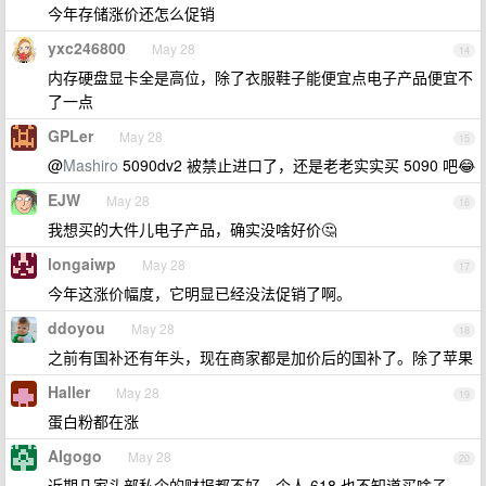
今年存储涨价还怎么促销
yxc246800
May 28
14
内存硬盘显卡全是高位，除了衣服鞋子能便宜点电子产品便宜不
了一点
GPLer
May 28
15
@
Mashiro
5090dv2 被禁止进口了，还是老老实实买 5090 吧😂
EJW
May 28
16
我想买的大件儿电子产品，确实没啥好价🤔
longaiwp
May 28
17
今年这涨价幅度，它明显已经没法促销了啊。
ddoyou
May 28
18
之前有国补还有年头，现在商家都是加价后的国补了。除了苹果
Haller
May 28
19
蛋白粉都在涨
AIgogo
May 28
20
近期几家头部私企的财报都不好，个人 618 也不知道买啥子