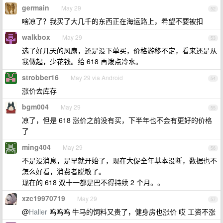
germain
May 29
52
啥凉了？我买了大几千的东西正在海运路上，希望不要被扣
walkbox
May 29
53
选了好几天的风扇，还是没下单买，价格游移不定，看来还是从
我做起，少花钱。给 618 再泼点冷水。
strobber16
May 29 via Android
54
涨价去库存
bgm004
May 29
55
凉了，但是 618 涨价之前没有买，下半年也不会有更好的价格
了
ming404
May 29
56
不是没消息，是早就开始了，现在大促全年基本没断，数据也不
怎么好看，消费者脱敏了。
现在的 618 双十一都是巴不得持续 2 个月。。
xzc19970719
May 29
57
@
Haller
呜呜呜 牛马的饲料又贵了，健身房也涨价 哎 工资不涨