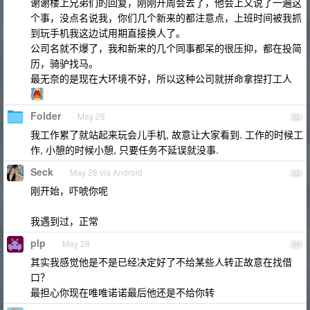
谢谢楼上兄弟们的回复，刚刚开周会去了，他会上又说了一遍这
个事，没点名说我，你们几个新来的都注意点，上班时间被我抓
到玩手机我这边试用期直接换人了。
公司名就不爆了，我和新来的几个同事都呆的很压抑，都在投简
历，骑驴找马。
最无奈的是现在大环境不好，所以这种公司就拼命拿捏打工人
Folder
May 28
52
我工作累了就站起来玩会儿手机, 故意让大家看到. 工作的时候工
作, 小憩的时候小憩, 只要任务不延误就没事.
Seck
May 28 via Android
53
刚开始，吓唬你呢
我遇到过，正常
plp
May 28
54
其实我感觉他是不是已经决定好了不给某些人转正故意在找借
口？
最担心你现在唯唯诺诺最后他还是不给你转