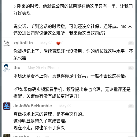
> 刚来的时候，他就说公司的试用期在他这里只有一半，让我们
好好表现
说实话，听到这话的时候撤，可能还没交社保，还好点。md 人
还没进公司就说话这么难听，我来你这当奴隶的？
xylitolLin
May 28
3
86
你被标记上了，后续表现好也没没用，你的组长就这种水平，不
呆也罢
tho
May 29 via iPhone
87
本质还是看不上你，真觉得你是个好兵，一般不会说这种话。
-但如果你确实频繁看手机，领导提出来也合理，无论批评还是
提醒，关键你有没有成长变得更好！
JoJoWuBeHumble
May 29
88
真做技术上来的管理，是不会这样的。
这种明显是待久了就成管理。
现在不走，你也呆不了多久