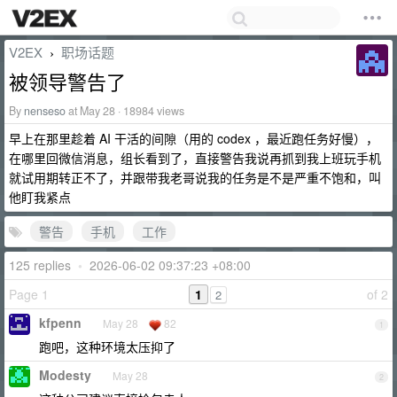
V2EX
职场话题
›
被领导警告了
By
nenseso
at May 28 · 18984 views
早上在那里趁着 AI 干活的间隙（用的 codex ，最近跑任务好慢），
在哪里回微信消息，组长看到了，直接警告我说再抓到我上班玩手机
就试用期转正不了，并跟带我老哥说我的任务是不是严重不饱和，叫
他盯我紧点
警告
手机
工作
125 replies
•
2026-06-02 09:37:23 +08:00
Page 1
1
of 2
2
kfpenn
May 28
82
1
跑吧，这种环境太压抑了
Modesty
May 28
2