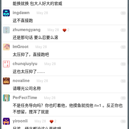
能换就换 包大人好大的官威
ingdawn
May 28
10
这不直接跑
zhumengyang
May 28
2
11
还是那句话 要么忍要么滚
ImGroot
May 28
12
太压抑了，直接跑吧
chunqiuyiyu
May 28
13
这也太压抑了……
novaline
May 28
14
请曝光公司名称
PerFectTime
May 28
15
不是任务导向吗？你也盯着他，他摸鱼就找他 n+1 。反正你也
不想留，搅浑了就是
yiroonli
May 28
2
16
兄弟，缅北都没这么严格吧