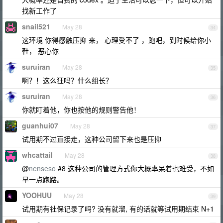
找新工作了
snail521
May 28
34
这环境 你得感触压抑 来， 心理受不了 ，跑吧，到时候给你小
鞋， 恶心你
suruiran
May 28
35
啊？！这么狂吗？什么组长？
suruiran
May 28
36
你就盯着他，你也按他的规则警告他！
guanhui07
May 28
37
试用期不过直接走，这种公司留下来也是压抑
whcattail
May 28
38
@
nenseso
#8 这种公司的管理方式你大概率呆着也难受，不如
早一点跑路。
YOOHUU
May 28
39
试用期有社保记录了吗? 没有就溜, 有的话就等试用期结束 N+1