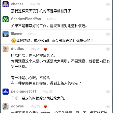
chen11
May 28
28
那我这样天天玩手机的不是早就被开了
ShadowFiendYan
May 28
29
如果不是非常好的工作，建议直接对刚这种傻逼。
likeme
May 28
30
建议跑路，这种公司后面会出现更加让你难受的事。
diudiuu
May 28
1
31
哈哈哈哈，你已经被留名了。
你再观察这个人是小气还是大大咧咧，不要观察，就看面向还有
第一感觉。
有一种是小心眼，不说啥
有一种是那种真的提醒，得到上级人的指示了
peiorange3071
May 28
32
干吧，要走的时候给公司拉坨大的。
ddoyou
May 28
1
33
大概率还是自费的 codex 。迫于生活可以忍一下，但可以开始