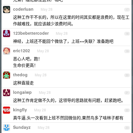
coderluan
May 28
17
这种工作干不长的，所以在这里的时间其实都是浪费的，现在工
作越难找，就应该越少浪费时间。
123bebettercoder
May 28
18
神经，上班还不能回个微信了，上班==失联？准备跑吧
eric1202
May 28
19
恶心人吧，跑！
生命价更高！
thedog
May 28
20
这种直接走
longaiwp
May 28
21
这种工作肯定做不久的，这领导的思路就有问题，赶紧跑吧。
kingfly
May 28
22
真牛逼,头一次看到上班不然回微信的,果然鸟多了啥林子都有
Sundayz
May 28
23