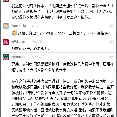
我之前公司有个同事，试用期整天加班加点干活，都快干满 6 个
月转正了就被裁了。组长的理由就是抓到一次上班玩手机游戏。
我觉得你这境遇有点像啊，别到时候拿这个搞你。
frankilla
May 28
68
这组长真逗，还不饱和，怎么？当机器吗，7X24 连轴转？
EVJohn
May 28
69
那就想办法恶心老板吧。
qemu32
May 28
70
兄弟，这种公司还是赶紧跑吧，连我这种只有初中学历，已经在
这行混不下去的人都不会想要去干。
我在之前待过的某家公司遇到一件事，我的新领导来公司第一天
和我以及部门里的其他同事互相自我介绍，我说我参与过一些开
源项目，结果那个新领导直接来了一句"看来你工作不饱和，是
我的错"，直接给我整无语了，就算他真的认为我还有心思参与
开源项目是工作不饱和的表现，那跟他又有啥关系？他才来第一
天就说是他的错，直接就让我觉得这人难相处，如果不是我当时
已经完全没钱了再加上当时那家公司给的薪水比之前待过的公司