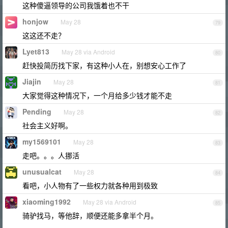
这种傻逼领导的公司我饿着也不干
honjow
May 28
79
这这还不走？
Lyet813
May 28 via Android
80
赶快投简历找下家，有这种小人在，别想安心工作了
Jiajin
May 28
81
大家觉得这种情况下，一个月给多少钱才能不走
Pending
May 28
82
社会主义好啊。
my1569101
May 28
83
走吧。。。人挪活
unusualcat
May 28
84
看吧，小人物有了一些权力就各种用到极致
xiaoming1992
May 28 via Android
85
骑驴找马，等他辞，顺便还能多拿半个月。