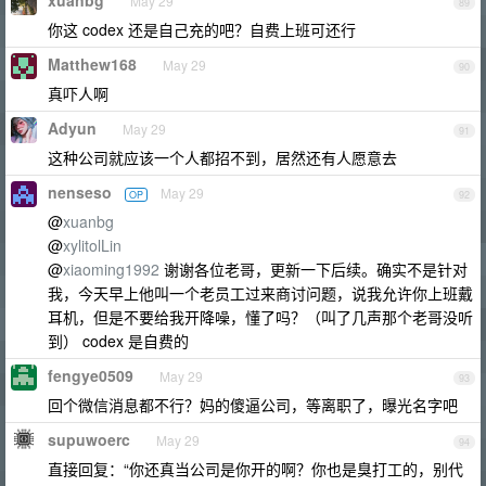
xuanbg
May 29
89
你这 codex 还是自己充的吧？自费上班可还行
Matthew168
May 29
90
真吓人啊
Adyun
May 29
91
这种公司就应该一个人都招不到，居然还有人愿意去
nenseso
May 29
OP
92
@
xuanbg
@
xylitolLin
@
xiaoming1992
谢谢各位老哥，更新一下后续。确实不是针对
我，今天早上他叫一个老员工过来商讨问题，说我允许你上班戴
耳机，但是不要给我开降噪，懂了吗？（叫了几声那个老哥没听
到） codex 是自费的
fengye0509
May 29
93
回个微信消息都不行？妈的傻逼公司，等离职了，曝光名字吧
supuwoerc
May 29
94
直接回复：“你还真当公司是你开的啊？你也是臭打工的，别代