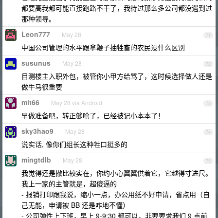
都要高我都可能直接跑路不干了，我待过那么多公司都没遇到过
那种领导。
Leon777
May 28
71
中国公司管理的水平跟拿鞭子抽牲畜的农民没什么区别
susunus
May 28
72
目测楼主入职外包，被管你小甲方给骂了，这时候选择做人还是
做牛马很重要
mit66
May 28 via Android
73
早做准备吧，转正够呛了，已经被记小本本了！
sky3hao9
May 28
74
说实话, 像你们组长这种牲口挺多的
mingtdlb
May 28
75
我觉得还是撤比较实在，你约小心翼翼供着它，它越得寸进尺。
我上一家的主管就是，超傻逼的
- 报销打印跟我说，缩小一点，办公用纸不好申请，省点用（自
己无能，申请被 BB 还是咋地不懂）
- 公司弹性上下班，早上 9-9:30 都可以，非要要求我们 9 点前