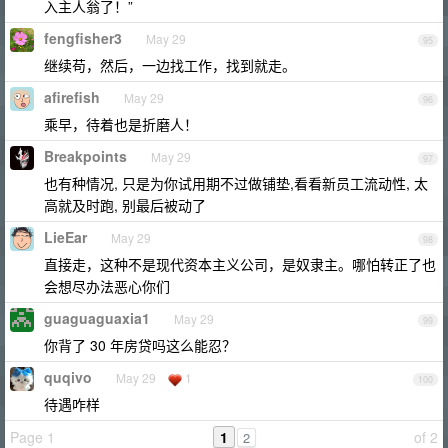
入主人翁了！”
fengfisher3
May 29
95
继续苟，然后，一边找工作，找到就走。
afirefish
May 29
96
乘早，待着也是折磨人！
Breakpoints
May 29
97
也有种情况, 只是为你试用期不过做铺垫,看看新员工流动性, 太
高就及时跑, 别最后被动了
LieEar
May 29
98
直接走，这种不是现代资本主义公司，是奴隶主。哪怕转正了也
会想尽办法恶心你们
guaguaguaxia1
May 29
99
你背了 30 年房贷吗这么能忍？
quqivo
May 29
1
100
待遇咋样
Page 1
1
of 2
2