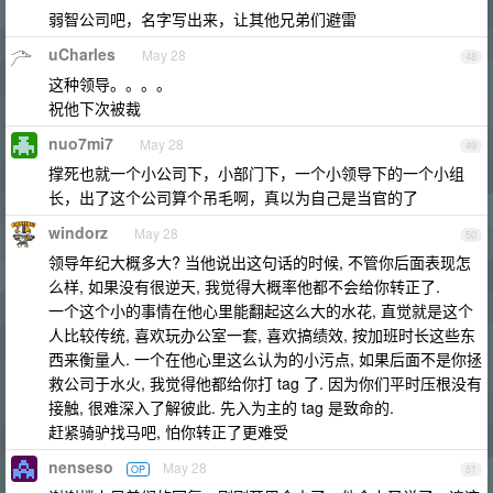
弱智公司吧，名字写出来，让其他兄弟们避雷
uCharles
May 28
48
这种领导。。。。
祝他下次被裁
nuo7mi7
May 28
49
撑死也就一个小公司下，小部门下，一个小领导下的一个小组
长，出了这个公司算个吊毛啊，真以为自己是当官的了
windorz
May 28
50
领导年纪大概多大? 当他说出这句话的时候, 不管你后面表现怎
么样, 如果没有很逆天, 我觉得大概率他都不会给你转正了.
一个这个小的事情在他心里能翻起这么大的水花, 直觉就是这个
人比较传统, 喜欢玩办公室一套, 喜欢搞绩效, 按加班时长这些东
西来衡量人. 一个在他心里这么认为的小污点, 如果后面不是你拯
救公司于水火, 我觉得他都给你打 tag 了. 因为你们平时压根没有
接触, 很难深入了解彼此. 先入为主的 tag 是致命的.
赶紧骑驴找马吧, 怕你转正了更难受
nenseso
May 28
OP
51