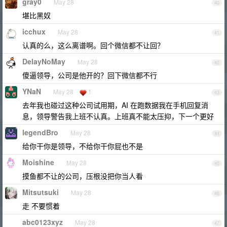
gray0
May 28
40
堪比黑奴
icchux
May 28
41
认真的么，这么离谱啊。回个微信都不让回？
DelayNoMay
May 28
42
傻逼领导，公司是他开的？回下微信都不行
YNaN
May 28
1
43
去年我也碰过这种公司试用期，AI 在跑数据我在手机回复消
息，领导警告我上班不认真。上班真不能太压抑，下一个更好
legendBro
May 28
44
给你干你是领导，不给你干你屁也不是
Moishine
May 28
45
摸鱼都不让的公司，压根没把你当人看
Mitsutsuki
May 28
46
走 不要惯着
abc0123xyz
May 28
47