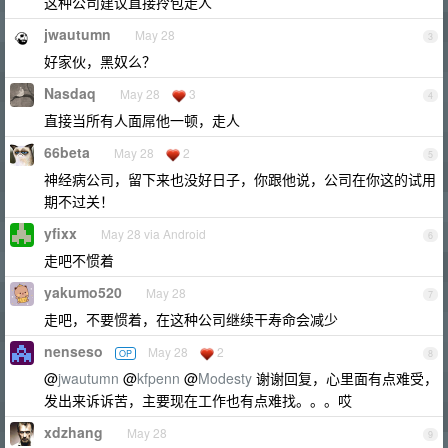
这种公司建议直接拎包走人
jwautumn
May 28
3
好家伙，黑奴么？
Nasdaq
May 28
3
4
直接当所有人面屌他一顿，走人
66beta
May 28
2
5
神经病公司，留下来也没好日子，你跟他说，公司在你这的试用
期不过关！
yfixx
May 28 via Android
6
走吧不惯着
yakumo520
May 28
7
走吧，不要惯着，在这种公司继续干寿命会减少
nenseso
May 28
2
OP
8
@
jwautumn
@
kfpenn
@
Modesty
谢谢回复，心里面有点难受，
发出来诉诉苦，主要现在工作也有点难找。。。哎
xdzhang
May 28
9