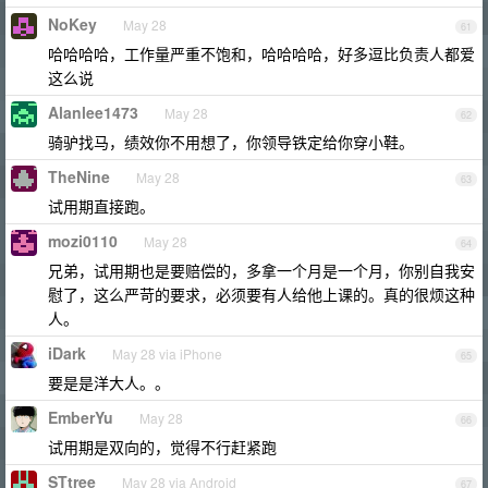
NoKey
May 28
61
哈哈哈哈，工作量严重不饱和，哈哈哈哈，好多逗比负责人都爱
这么说
Alanlee1473
May 28
62
骑驴找马，绩效你不用想了，你领导铁定给你穿小鞋。
TheNine
May 28
63
试用期直接跑。
mozi0110
May 28
64
兄弟，试用期也是要赔偿的，多拿一个月是一个月，你别自我安
慰了，这么严苛的要求，必须要有人给他上课的。真的很烦这种
人。
iDark
May 28 via iPhone
65
要是是洋大人。。
EmberYu
May 28
66
试用期是双向的，觉得不行赶紧跑
STtree
May 28 via Android
67