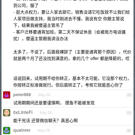
到公司，服了
- 屁大点权力，要让人家去舔它，销售没请它吃饭就不让我们给
人家项目做支持，我当时刚进去不懂，我说有空 你跟主管说
下，结果我被傻逼主管吊了
- 客户迁移要通宵加班，第二天不保证休息（会被局方电话骚
扰），傻逼主管跟我讲没办法
太多了，不说了，后面我裸辞了（主要是通宵那个原因），代价
就是两个月了还没找到满意的，拿的几个 offer 都是降薪的，哎
话说回来，试用期不给你转正，基本不太可能，它没那个权力，
你按转正标准做就行。但后面转正了，考核它就能恶心你了
peter986
May 28
76
试用期期间还是要谨慎啊， 摸鱼不能被发现
0xLittleFi
May 28
77
能干完活 还管微信聊天？真恶心啊
quainter
May 28
78