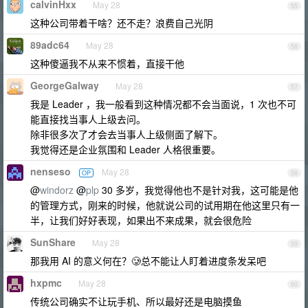
calvinHxx
May 28
55
这种公司带着干啥？还不走？浪费自己光阴
89adc64
May 28
56
这种傻逼我不从来不惯着，直接干他
GeorgeGalway
May 28
57
我是 Leader ，我一般看到这种情况都不会当面说，1 次也不可
能直接找当事人上级去问。
除非很多次了才会去当事人上级侧面了解下。
我觉得还是企业氛围和 Leader 人格很重要。
nenseso
May 28
OP
58
@
windorz
@
plp
30 多岁，我觉得他也不是针对我，这可能是他
的管理方式，刚来的时候，他就说公司的试用期在他这里只有一
半，让我们好好表现，如果出不来成果，就会很危险
SunShare
May 28
59
那我用 AI 的意义何在？🥲总不能让人盯着进度条发呆吧
hxpmc
May 28
60
传统公司确实不让玩手机、所以最好还是电脑摸鱼