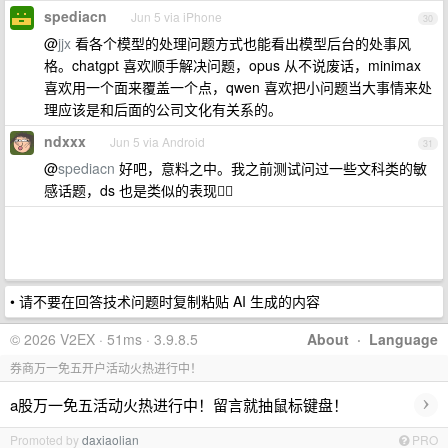
spediacn
Jun 5 via iPhone
30
@
jjx
看各个模型的处理问题方式也能看出模型后台的处事风
格。chatgpt 喜欢顺手解决问题，opus 从不说废话，minimax
喜欢用一个面来覆盖一个点，qwen 喜欢把小问题当大事情来处
理应该是和后面的公司文化有关系的。
ndxxx
Jun 5 via Android
31
@
spediacn
好吧，意料之中。我之前测试问过一些文科类的敏
感话题，ds 也是类似的表现😮‍💨
• 请不要在回答技术问题时复制粘贴 AI 生成的内容
© 2026 V2EX · 51ms · 3.9.8.5
About
·
Language
券商万一免五开户活动火热进行中！
›
a股万一免五活动火热进行中！留言就抽鼠标键盘！
Promoted by
daxiaolian
PRO