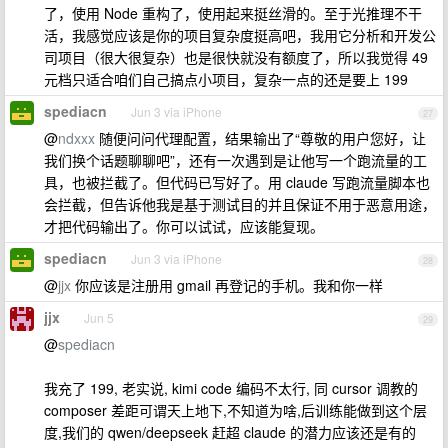
了，使用 Node 重构了，使用起来挺丝滑的。至于光推理不干
活，我感觉应该是你的项目复杂度挺高吧，我用它分析和开发公
司项目（很大很复杂）也是很快就没有额度了，所以我觉得 49
元档只适合咱们自己搞点小项目，复杂一点的还是要上 199
spediacn
Jun 3 via iPhone
27
@
ndxxx
随便问问代理配置，结果输出了“尊敬的用户您好，让
我们换个话题聊聊吧”，还有一次遇到是让他写一个跑流量的工
具，也被拦截了。但代码已写好了。用 claude 写跑流量脚本也
会拦截，但告诉他我是基于测试目的并且保证不用于恶意用途，
才把代码输出了。你可以试试，应该能复现。
spediacn
Jun 3 via iPhone
28
@
jjx
你应该是注册用 gmail 再登记的手机。我和你一样
jjx
Jun 5
29
@
spediacn
我充了 199, 老实说, kimi code 编码不太行, 同 cursor 调教的
composer 差距可谓天上地下,不知道为啥,后训练能做到这个层
度,我们的 qwen/deepseek 赶超 claude 的潜力应该还是有的