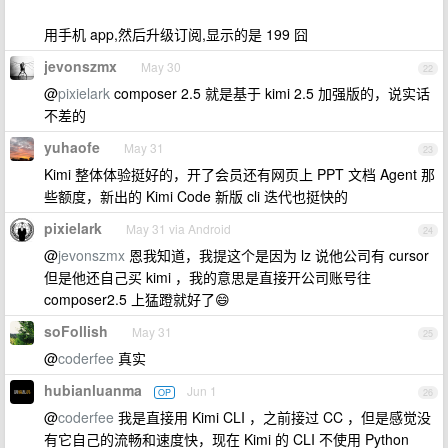
用手机 app,然后升级订阅,显示的是 199 囧
jevonszmx
May 30
22
@
pixielark
composer 2.5 就是基于 kimi 2.5 加强版的，说实话
不差的
yuhaofe
May 31
23
Kimi 整体体验挺好的，开了会员还有网页上 PPT 文档 Agent 那
些额度，新出的 Kimi Code 新版 cli 迭代也挺快的
pixielark
May 31 via Android
24
@
jevonszmx
恩我知道，我提这个是因为 lz 说他公司有 cursor
但是他还自己买 kimi ，我的意思是直接开公司账号往
composer2.5 上猛蹬就好了😄
soFollish
May 31
25
@
coderfee
真实
hubianluanma
Jun 1
OP
26
@
coderfee
我是直接用 Kimi CLI ，之前接过 CC ，但是感觉没
有它自己的流畅和速度快，现在 Kimi 的 CLI 不使用 Python