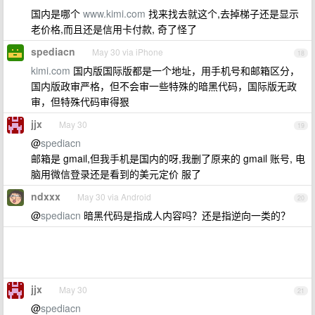
国内是哪个
www.kimi.com
找来找去就这个,去掉梯子还是显示
老价格,而且还是信用卡付款, 奇了怪了
spediacn
May 30 via iPhone
18
kimi.com
国内版国际版都是一个地址，用手机号和邮箱区分，
国内版政审严格，但不会审一些特殊的暗黑代码，国际版无政
审，但特殊代码审得狠
jjx
May 30
19
@
spediacn
邮箱是 gmail,但我手机是国内的呀,我删了原来的 gmail 账号, 电
脑用微信登录还是看到的美元定价 服了
ndxxx
May 30 via Android
20
@
spediacn
暗黑代码是指成人内容吗？还是指逆向一类的？
jjx
May 30
21
@
spediacn