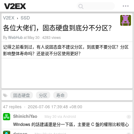
V2EX
SSD
›
各位大佬们，固态硬盘到底分不分区？
By
WebHub
at May 30 · 4283 views
记得之前看到过，有人说固态盘不建议分区，到底要不要分区？分区
影响整体寿命吗？还是说不分区使用更好？
固态硬盘
分区
寿命
47 replies
•
2026-07-06 17:39:48 +08:00
ShinichiYao
May 30 via Android
1
Windows 的話建議還是分一下區，主要是 C 盤的權限比較噁心
datocp
May 30 via Android