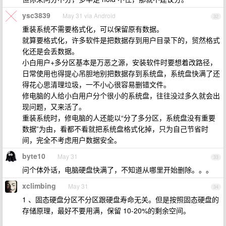
ysc3839
May 31 via Android
32
重装系统不需要格式化，可以保留原有数据。
就算要格式化，许多软件是把数据存到用户目录下的，贸然格式
化还是会丢数据。
小白用户+多分区基本是万恶之源，安装软件时要想着改路径，
日常使用也得提心吊胆地别把数据存到系统盘，系统盘快满了还
得花心思清理垃圾，一不小心很容易删错文件。
修电脑的人给小白用户分个很小的系统盘，往往没过多久就会出
现问题，又来活了。
重装系统时，修电脑的人还能以“分了多分区，系统盘没有重要
数据”为由，看都不看就把系统盘格式化掉，只为自己节省时
间，完全不考虑用户数据安全。
byte10
May 31
33
问个体外话，电脑硬盘快满了，不知道从哪里开始删除。。。
xclimbing
May 31
34
1 、固态硬盘分区不分区跟硬盘寿命无关。但是按照固态硬盘的
存储原理，最好不要用满，保留 10-20%的剩余空间。