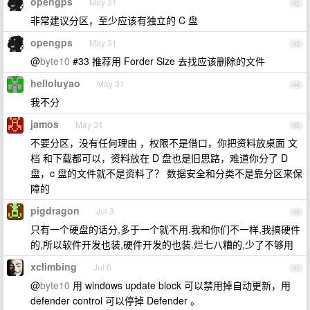
opengps
May 31
42
非常建议分区，至少应该有独立的 C 盘
opengps
May 31
43
@
byte10
#33 推荐用 Forder Size 去找应该删除的文件
helloluyao
May 31
44
我不分
jamos
May 31
45
不要分区，没有任何理由 ，权限不是借口，你把资料放桌面 文
档 和下载都可以，资料放在 D 盘也是旧思路，难道你分了 D
盘，c 盘的文件就不是资料了？ 数据安全和分类不是靠分区来保
障的
pigdragon
Jul 3
46
只有一个硬盘的话分,多于一个就不用.我和你们不一样,我搞硬件
的,所以软件开发也装,硬件开发的也装.烂七八糟的,少了不够用
xclimbing
Jul 6
47
@
byte10
用 windows update block 可以禁用掉自动更新，用
defender control 可以停掉 Defender 。