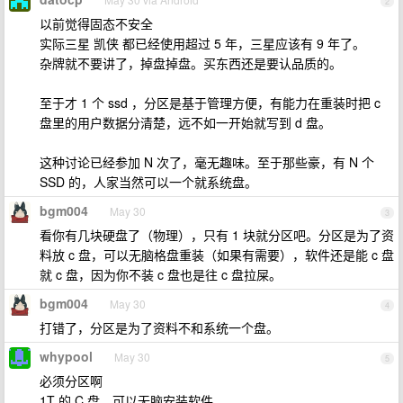
2
以前觉得固态不安全
实际三星 凯侠 都已经使用超过 5 年，三星应该有 9 年了。
杂牌就不要讲了，掉盘掉盘。买东西还是要认品质的。
至于才 1 个 ssd ，分区是基于管理方便，有能力在重装时把 c
盘里的用户数据分清楚，远不如一开始就写到 d 盘。
这种讨论已经参加 N 次了，毫无趣味。至于那些豪，有 N 个
SSD 的，人家当然可以一个就系统盘。
bgm004
May 30
3
看你有几块硬盘了（物理），只有 1 块就分区吧。分区是为了资
料放 c 盘，可以无脑格盘重装（如果有需要），软件还是能 c 盘
就 c 盘，因为你不装 c 盘也是往 c 盘拉屎。
bgm004
May 30
4
打错了，分区是为了资料不和系统一个盘。
whypool
May 30
5
必须分区啊
1T 的 C 盘，可以无脑安装软件