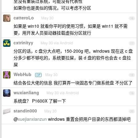
至没有重装过系统，可能没有代表性
如果你也是类似的情况，可以考虑不分区
catteroLo
May 30
16
如果是 win10 就看你平时的使用习惯，如果是 win11 就不需
要，用开发人员驱动器挂载虚拟分区就行
cxtrinityy
May 30 via Android
17
分区的话，c 盘分大点吧，150-200g 吧，windows 现在这 c 盘
分多少都不够吃的，系统要拉屎，装 d 盘的软件也会去 c 盘拉
屎
WebHub
May 30
OP
18
结合各位大佬的信息 我打算弄一块固态专门做系统盘 不分区了
wuxianliang
May 30 via Android
19
系统盘？ P1600X 了解一下
standin000
May 30
20
@
xuejianxianzun
windows 重置会把用户目录的东西都清掉吧