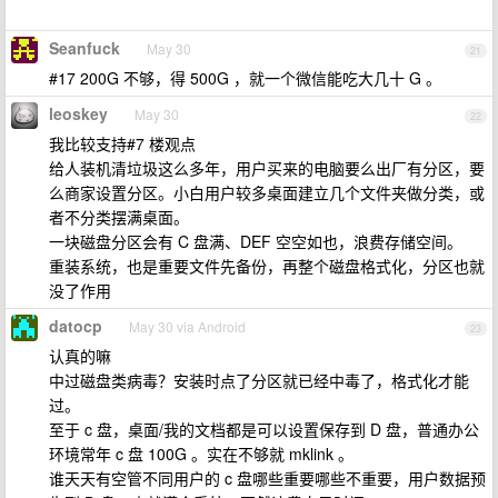
Seanfuck
May 30
21
#17 200G 不够，得 500G ，就一个微信能吃大几十 G 。
leoskey
May 30
22
我比较支持#7 楼观点
给人装机清垃圾这么多年，用户买来的电脑要么出厂有分区，要
么商家设置分区。小白用户较多桌面建立几个文件夹做分类，或
者不分类摆满桌面。
一块磁盘分区会有 C 盘满、DEF 空空如也，浪费存储空间。
重装系统，也是重要文件先备份，再整个磁盘格式化，分区也就
没了作用
datocp
May 30 via Android
23
认真的嘛
中过磁盘类病毒？安装时点了分区就已经中毒了，格式化才能
过。
至于 c 盘，桌面/我的文档都是可以设置保存到 D 盘，普通办公
环境常年 c 盘 100G 。实在不够就 mklink 。
谁天天有空管不同用户的 c 盘哪些重要哪些不重要，用户数据预