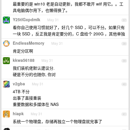
最重要的是 win10 老是自动更新，我都不敢开 wiif 用它。。工
具电脑偶尔用下，也懒得换了。
Y25tIGxpdmlk
May 31
37
看你自己使用习惯就好了，好几个 SSD ，可以不分。如果只有
一块 SSD ，反正我是肯定要分的，C 盘给个 200G ，其他单独
EndlessMemory
May 31
38
肯定分区啊
kkwa56188
May 31
39
我们装机佬默认建议分.
硬是不分的也随你, 你对
v2gba
May 31
40
4TB 不分
出事了直接重装
重要数据和多媒体在 NAS
hiapk
May 31
41
系统一个物理盘，存储再独立一个物理盘就完事了