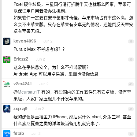
Pixel 硬件垃圾，三星国行港行折腾半天也就那么回事，苹果可
以保证用户用着没办法挑剔。
如果软件一定要在安卓装那才奇怪，苹果市场占有率这么高，怎
么会不出苹果版。只存在苹果有安卓无的情况，还能倒反天罡安
卓有苹果无吗。
kevon4096
Jun 2
38
Pura x Max 不考虑考虑？？
EriczzZ
Jun 2
39
这么在乎信息安全，为什么不推鸿蒙啊？
Android App 可以用卓易通，里面也没你信息
v2er4241
Jun 2
40
@
Meursau1T
有的，有些国内的工作软件只有安卓版，没有苹
果版，人家厂家压根儿不开发苹果的。
zxjxzj9
Jun 2
41
我的建议是直接主力 iPhone, 然后买什么 pixel, 外版三星, 甚至
什么索尼夏普之类的洋垃圾当备用机就完事了.
fstab
Jun 2
42