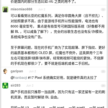
价是国内的部分生态比如 nfc 之类的用不了。
miaomiao888
Jun 2
32
可以看看努比亚的红魔系列，满足你非圆角大屏（且不挖孔）、
对拍照要求不高，由于是游戏手机所以性能强悍，电池也有
8000 毫安型号， 重点是有些型号可刷国际版系统（好像都不用
解 BL ，可以咸鱼了解下），完全的谷歌生态也没有反/诈模块，
系统纯净也没有广告。
至于屏幕问题，现在的手机厂商为了实现超薄、屏下指纹、更好
的画质基本都用的 OLED 屏，红魔也不例外，这类屏用个三年
左右可能烧屏/绿屏/抹布屏，经常刷视频可能烧的更快，不烧屏
的手机现在都很少了，要不就是低端机或者二手旧机。
garipan
Jun 2
33
@
hanbaoji
#17 Pixel 系统确实好用，就是硬件真的太拉了
sir283
Jun 2
34
国产手机目前只推荐一加品牌，因为只有这一家还留有一定的刷
机资源，而且暂时解锁 BL 自由。
目前一加 13 、一加 15 、一加 ace6 、一加 ace6t 、一加 ace5