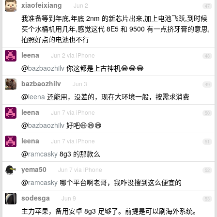
xiaofeixiang
Jun 2
47
我准备等到年底,年底 2nm 的新芯片出来,加上电池飞跃,到时候
买个水桶机用几年,感觉这代 8E5 和 9500 有一点挤牙膏的意思,
拍照好点的电池也不行
leena
Jun 2 via iPhone
48
@
bazbaozhilv
你这都是上古神机😂😂😂
bazbaozhilv
Jun 3
49
@
leena
还能用，没差的，现在大环境一般，按需求消费
leena
Jun 7 via iPhone
50
@
bazbaozhilv
好吧😄😄😄
leena
Jun 7 via iPhone
51
@
ramcasky
8g3 的那款么
yema50
Jun 7 via iPhone
52
@
ramcasky
哪个平台啊老哥，我咋没搜到这么便宜的
sodesga
Jun 9
53
主力苹果，备用安卓 8g3 足够了。前提是可以刷海外系统。