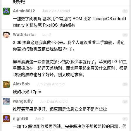
的好吧
Admin8012
Jun 2 via Android
27
一加数字刷机啊 基本几个常见的 ROM 比如 lineageOS crdroid
infinity X 猫头鹰 PixelOS 啥的都有
WuDiHaiTai
Jun 2
28
2-3k 预算这题我真做不出来。我个人建议看看二手旗舰，满足
你需求的新机应该已经远超 3k 了。
屏幕素质这一块你就花多少钱办多少事就行了，苹果的 LG 和三
星面板放在一起还天差地别，而实际用起来真没什么区别，都是
顶级的屏咋也分个好坏，别太吹毛求疵。
AlexBob
Jun 2 via Android
29
我的小米 17pro
wangtufly
Jun 2 via Android
30
推荐买苹果是挺好，但原因是信息安全是不是有些扯
night98
Jun 2
31
一加 15 解锁刷欧版再回锁，完美解决你不想被监控的问题，代