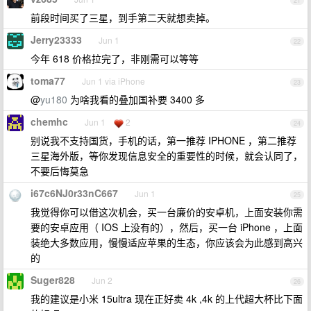
21
前段时间买了三星，到手第二天就想卖掉。
Jerry23333
Jun 1
22
今年 618 价格拉完了，非刚需可以等等
toma77
Jun 1 via iPhone
23
@
yu180
为啥我看的叠加国补要 3400 多
chemhc
Jun 1
2
24
别说我不支持国货，手机的话，第一推荐 IPHONE ，第二推荐
三星海外版，等你发现信息安全的重要性的时候，就会认同了，
不要后悔莫急
i67c6NJ0r33nC667
Jun 1
25
我觉得你可以借这次机会，买一台廉价的安卓机，上面安装你需
要的安卓应用（ IOS 上没有的），然后，买一台 iPhone ，上面
装绝大多数应用，慢慢适应苹果的生态，你应该会为此感到高兴
的
Suger828
Jun 2
26
我的建议是小米 15ultra 现在正好卖 4k ,4k 的上代超大杯比下面