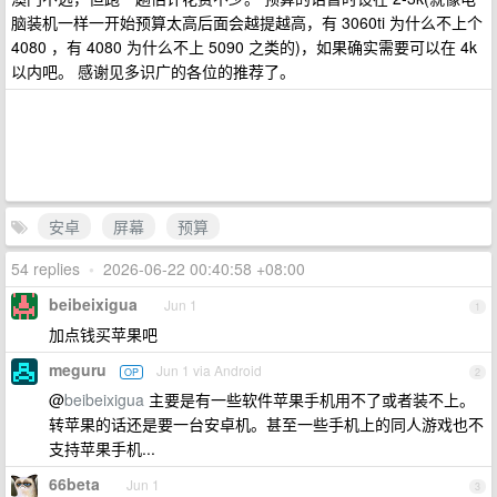
脑装机一样一开始预算太高后面会越提越高，有 3060ti 为什么不上个
4080 ，有 4080 为什么不上 5090 之类的)，如果确实需要可以在 4k
以内吧。 感谢见多识广的各位的推荐了。
安卓
屏幕
预算
54 replies
•
2026-06-22 00:40:58 +08:00
beibeixigua
Jun 1
1
加点钱买苹果吧
meguru
Jun 1 via Android
OP
2
@
beibeixigua
主要是有一些软件苹果手机用不了或者装不上。
转苹果的话还是要一台安卓机。甚至一些手机上的同人游戏也不
支持苹果手机...
66beta
Jun 1
3