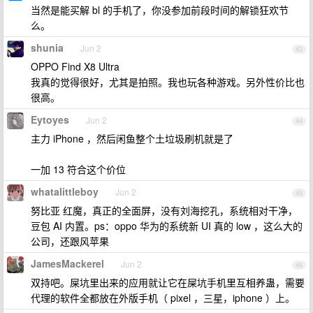
当然是能买解 bl 的手机了，你没参加前段时间的解锁狂欢节
么。
shunia
Jun 2
43
OPPO Find X8 Ultra
我真的觉得很好，尤其是拍照。我也玩各种游戏。另外性价比也
很高。
Eytoyes
Jun 2
44
主力 iPhone ，然后闲鱼整个土垃圾刷机就是了
一加 13 符合这个价位
whatalittleboy
Jun 2
45
努比亚 红魔，真正的全面屏，没有刘海挖孔，系统相对干净，
豆包 AI 内置。ps：oppo 华为的系统新 UI 真的 low ，这么大的
公司，还跟风苹果
JamesMackerel
Jun 2
46
双持吧。屎坑里出来的应用就让它在屎坑手机里互相养蛊，需要
代理的软件全都放在外版手机（ pixel ，三星，iphone ）上。