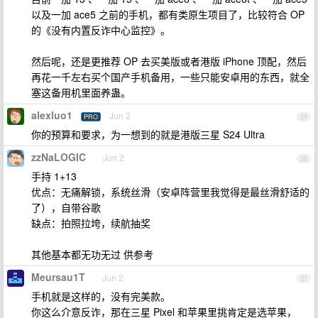
以及一加 ace5 之前的手机，都有类原生项目了，比较符合 OP
的《没有内置反诈中心监控》。
然后呢，还是更推荐 OP 去买美版或者港版 iPhone 顶配，然后
再花一千左右买个国产手机备用，一些只能安卓用的东西，就全
塞这备用机里面养蛊。
alexluo1
Jun 2
PRO
35
你的预算和要求，为一想到的就是港版三星 S24 Ultra
zzNaLOGIC
Jun 2
36
手持 1+13
优点：无痛解锁，系统丝滑（安卓阵营里我觉得是最丝滑舒适的
了），自带谷歌
缺点：拍照拉垮，续航抽奖
其他基本都无功无过 供参考
Meursau1T
Jun 2
37
手机就是这样的，没有完美款。
你这么介意反诈，那在三星 Pixel 和苹果里挑肯定是选苹果，