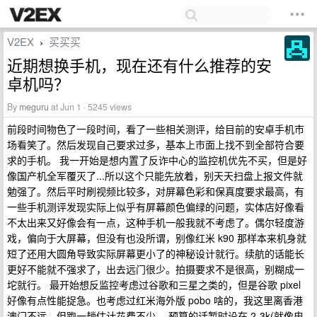
V2EX
买买买
›
近期想换手机，现在还有什么推荐的安
卓机吗？
By
meguru
at Jun 1 · 5245 views
前段时间物色了一段时间，看了一些相关测评，给目前的安卓手机市
场看笑了。然后发现自己要求过多，基本上市面上找不到全部符合要
求的手机。 我一开始是想内置了反诈中心的监控机优先不买，但是好
像国产机全军覆灭了...所以这个只能先放着，别天天扫盘上报文件就
勉强了。然后平时刷视频比较多，对屏幕色彩和保真度要求最高，有
一些手机测评发现实际上似乎有屏幕颜色偏绿的问题，实体店好像看
不太出来又好像会有一点，这种手机一般我就不考虑了。偶尔轻度游
戏，偏向于大屏幕，但没有也没所谓，别像红米 k90 那样本来机身就
短了还用大圆角导致实际屏幕更小了的神秘设计就行。续航的话能长
更好不能就不强求了，出去远门很少。拍摄要求不是很高，别糊成一
坨就行。 最开始想反监控考虑过谷歌和三星之类的，但是谷歌 pixel
好像有点性能捉急。也考虑过红米海外版 pobo 啥的，我这里离香港
澳门不远，但跑一趟估计花费不少。 预算的话暂时设在 2-3k(就像电