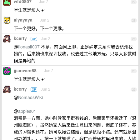
wfd0807
Jun 2
22
学生就是烦人 +1
aiyayaya
Jun 2
23
下一个更好，下一个更乖。
kcerty
Jun 2
OP
24
@
fionasit007
不是，前面网上聊，正是确定关系时我去杭州找
她的，后来她也来深圳找我，也去过其他地方玩。只是大多数时
候是异地的
jjianwen68
Jun 2
25
学生就是烦人 +1
kcerty
Jun 2
OP
26
@
NomadsWiki
@
apples01
消费是一方面，她小时候家里挺有钱的，后面家里还拆迁了（温
州瓯海区），虽然她家人后来做生意出来问题，但底子还在，养
成的习惯也还在。她可以接受结婚，但是抗拒小孩。还有就是温
州办婚礼。。。搜一下就知道了。我广西普通村里出来的，人均