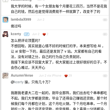
我大学的时候，有一个女朋友每个月要花三四万，当然不是花我
自己的钱，然后也是觉得消费观不一样就算了，改变不了的
lambdaX999
Jun 2
60
凿过吗
kcerty
Jun 2
2
OP
61
怎么把评论顶置的？
不想回啦，其实就是心情不好的时候打的字，本来想写给 AI ，
让 ai 安慰一下的，最后还是发到了 v 站。大家都有自己的看
法，没有对错之分，自己的行为自己负责就好。
我接下来应该不回复大家了，祝大家能过上很好很好的日子，不
会伤心难过，天天开心
AutumnVerse
Jun 2 via iPhone
29
62
@
kcerty
操，只有几十万？
我跟我老婆大二在一起的，刚毕业那阵，我们出去吃个串串都吃
不起。我们大学都是贷款，毕业了还得自己赚钱还贷款。那个时
候我们每个月都在计划，这个月吃火锅，下个月吃串串，一个月
就吃一次，每个月还完贷款，给完房租，身上真是一分钱都没。