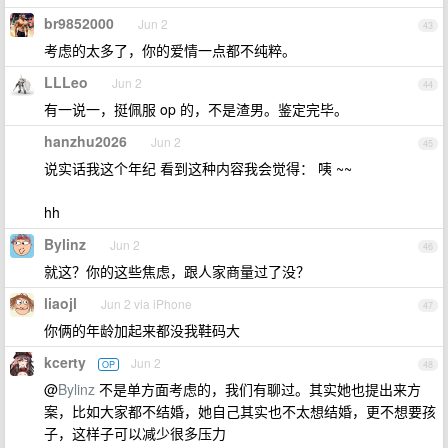
br9852000
Jun 2
43
考虑的太多了，你的爱情一点都不纯粹。
LLLeo
Jun 2
44
有一说一，挺佩服 op 的，不是渣男。鉴定完毕。
hanzhu2026
Jun 2
45
说实话我这个年纪 看到这种内容我会觉得： 咦 ~~
hh
Bylinz
Jun 2
46
就这？你的这些焦虑，跟人家商量过了没？
liaojl
Jun 2 via iPhone
47
你俩的年龄加起来都没我鞋码大
kcerty
Jun 2
OP
48
@
Bylinz
不是单方面考虑的，我们有聊过。其实她也提出来方
案，比如大家都不结婚，她自己其实也不太想结婚，更不想要孩
子，这样子可以减少很多压力