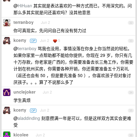
@
HiHuan
其实就是表达喜欢的一种方式而已，不用深究的。问
那么多其实就是问还喜欢吗？没其他意思
terranboy
Jun 2
32
你可真现实，先问问自己有没有努力过
kcerty
Jun 2
5
OP
33
@
terranboy
骂我也没用，事情没落在你身上你当然说的轻松。
如果你家里一点帮助都不能给你提供，你现在 29 岁，你只有几
十万存款，你老家是广西的，你需要准备去长三角工作，你需要
计划在杭州买房，你需要各种开销，你还需要准备五十万彩礼
（返还也会有 50 ，但是要先准备 50 ），你喜欢孩子但对象讨
厌孩子。。。算了不说那么多了
unclejoker
Jun 2
34
学生真烦
kcerty
Jun 2
OP
35
@
aladdinding
刻意攒满一年是可以，但是这样双方其实会更难
受
kicolee
Jun 2
36