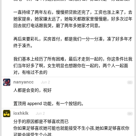
一直持续了两年左右，慢慢把贷款还完了，工资也涨上来了，去
她家提亲，她家嫌太远了，她每天都跟家里慢慢磨，好多次过年
回去就打电话跟我哭，磨了两年多她家才同意。
再后来要彩礼，买房首付，都是我们一分一分凑，凑了好多年才
终于凑齐。
我们基本上经历了所有困难，最后才走到一起的，你这条件比我
们当年好多了啊，女生明显也想跟你在一起的，两个人一起面
对，有啥过不去的
nanyancc
Jun 2
63
人都是会变的，祝好
置顶用 append 功能，有一个按钮的。
ioxhklk
Jun 2
64
分手的原因都是不够喜欢而已
你如果足够喜欢她可能也就能接受不生小孩,她如果足够喜欢你
可能会接受生个小孩.