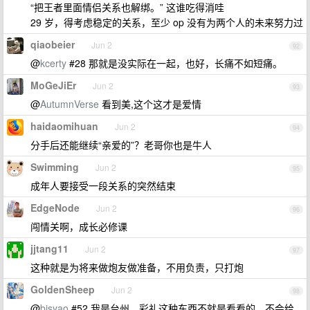
“把王者里面情侣关系也解绑。” 这谁吃得消哇
29 岁，得考虑稳定的关系，至少 op 没有为两个人的未来努力过
qiaobeier
Jun 2
92
@
kcerty
#28 那就是没实际在一起，也好，长痛不如短痛。
MoGeJiEr
Jun 2
93
@
AutumnVerse
看到美,这个这才是爱情
haidaomihuan
Jun 2
94
分手后还能继续“亲爱的”？老哥你也是牛人
Swimming
Jun 2
95
成年人要接受一段关系的突然结束
EdgeNode
Jun 2
96
闯情关啊，成长必修课
jjtang11
Jun 2
97
这种就是为将来做炮友做准备，不用负责，只打炮
GoldenSheep
Jun 2
98
@
bisyao
#52 我是台州，彩礼这种东西不就是看看的，不会给