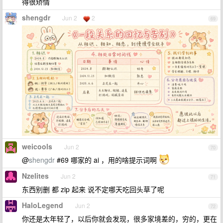
得很矫情
shengdr
Jun 2
2
69
weicools
Jun 2
70
@
shengdr
#69 哪家的 ai ，用的啥提示词啊
Nzelites
Jun 2
71
东西别删 都 zip 起来 说不定哪天吃回头草了呢
HaloLegend
Jun 2
72
你还是太年轻了，以后你就会发现，很多家境差的，穷的，更在