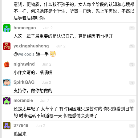
意钱，更物质，什么孩不孩子的，女人每个阶段的认知和心境都
不一样，何况她还是个学生，听哥一句劝，先上车再说，不然以
后等着后悔吧你。
horacegao
Jun 2
73
人这一辈子最重要的是认识自己，算是经历吧也挺好
yexingshusheng
Jun 2
74
@
weicools
蹲一手
nightwind
Jun 2
75
小作文写的，啧啧啧
SpiritQAQ
Jun 2
76
支持你，做你想做的
moranxie
Jun 2
77
还是太年轻了 太草率了 有时候困难只是暂时的 你只能看到目前
的 时来运转不知道哪一天 但是感情会变味了
377848
Jun 2
78
追回来