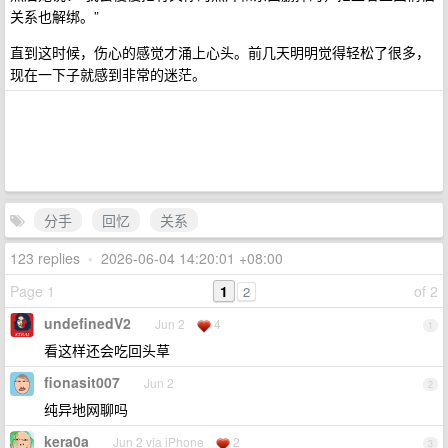
关系也解绑。”
直到这时候，伤心的感觉才涌上心头。前几天明明觉得轻松了很多，
现在一下子就感到非常的迷茫。
分手
回忆
关系
123 replies
•
2026-06-04 14:20:01 +08:00
Page 1
1
of 2
2
undefinedV2
Jun 2
4
1
看这样还会吃回头草
fionasit007
Jun 2
2
纯异地网聊吗
kera0a
Jun 2 via iPhone
2
3