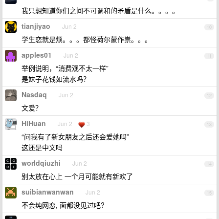
我只想知道你们之间不可调和的矛盾是什么。。。。
tianjiyao
Jun 2
10
学生恋就是烦。。。都怪荷尔蒙作祟。。。
apples01
Jun 2
11
举例说明，“消费观不太一样”
是妹子花钱如流水吗？
Nasdaq
Jun 2
12
文爱？
HiHuan
Jun 2
3
13
“问我有了新女朋友之后还会爱她吗”
这还是中文吗
worldqiuzhi
Jun 2
14
别太放在心上 一个月可能就有新欢了
suibianwanwan
Jun 2
15
不会纯网恋, 面都没见过吧?