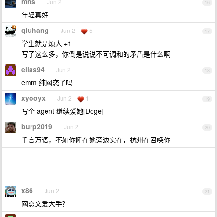
mns
Jun 2
16
年轻真好
qiuhang
Jun 2
5
17
学生就是烦人 +1
写了这么多，你倒是说说不可调和的矛盾是什么啊
elias94
Jun 2
18
emm 纯网恋了吗
xyooyx
Jun 2
1
19
写个 agent 继续爱她[Doge]
burp2019
Jun 2
20
千言万语，不如你睡在她旁边实在，杭州在召唤你
x86
Jun 2
21
网恋文爱大手？