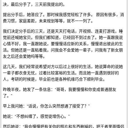
决，最后分手了，三天前我提出的。
提出分手后，她答应了。那时候我感觉轻松了许多。 原因有很多，消
费习惯，家庭差距，未来规划等等，就不一一列了。
我们决定分手后的三天，还是天天打电话，开视频、连麦打游戏，睡
觉前还喊她宝贝。但我们都知道，已经回不到过去了。她一直跟我说
心情不好，我一直跟她说，要慢慢适应新的关系，慢慢退出彼此的生
活。但她还是一直粘着我，问我会不会爱她一辈子，问我有了新女朋
友之后还会爱她吗等等。
这几天，我们经常说希望对方以后过上很好的生活，她说算命的说她
一辈子都衣食无忧，过着比较富裕的生活。而且她一直遇到很好的
人，考研的时候是，毕业前也是各种机缘巧合下顺利毕业。
昨晚半夜，她发了一条信息：“哥哥，我要慢慢和你变成普通朋友
了。”
早上我问她：“话说，你怎么突然想通了接受了？”
她说：“不想纠缠了，感觉徒增伤心。”
然后她说：“我会慢慢把有关你的照片和东西删掉的，把王者里面情侣