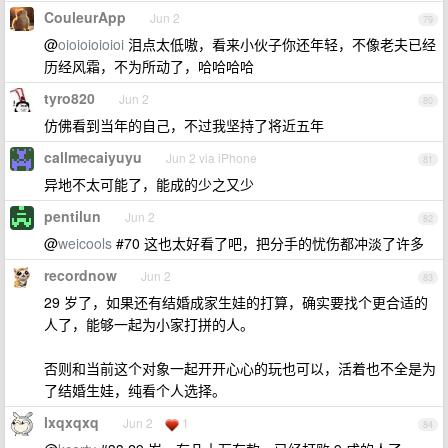
CouleurApp
Jun 2
79
@
oioioioioioi
泪点太低嗷，看来小伙子你还年轻，不像老夫已经
历经风霜，不为所动了，哈哈哈哈
tyro820
Jun 2
80
仿佛看到当年的自己，不过我坚持了将近五年
callmecaiyuyu
Jun 2 via iPhone
81
异地不太可能了，能成的少之又少
pentilun
Jun 2
82
@
weicools
#70 这也太好看了吧，把分手的忧伤都冲淡了许多
recordnow
Jun 2
83
29 岁了，如果还有结婚成家生娃的打算，确实要找个更合适的
人了，能够一起为小家打拼的人。
否则和当前这个对象一起开开心心的玩也可以，活着也不全是为
了结婚生娃，纯看个人选择。
lxqxqxq
Jun 2
1
84