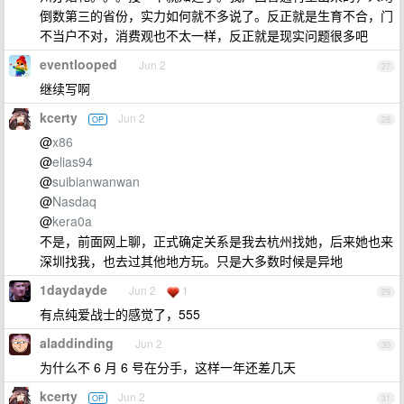
倒数第三的省份，实力如何就不多说了。反正就是生育不合，门
不当户不对，消费观也不太一样，反正就是现实问题很多吧
eventlooped
Jun 2
27
继续写啊
kcerty
Jun 2
OP
28
@
x86
@
elias94
@
suibianwanwan
@
Nasdaq
@
kera0a
不是，前面网上聊，正式确定关系是我去杭州找她，后来她也来
深圳找我，也去过其他地方玩。只是大多数时候是异地
1daydayde
Jun 2
1
29
有点纯爱战士的感觉了，555
aladdinding
Jun 2
30
为什么不 6 月 6 号在分手，这样一年还差几天
kcerty
Jun 2
OP
31