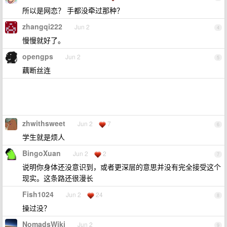
所以是网恋？ 手都没牵过那种？
zhangqi222
Jun 2
4
慢慢就好了。
opengps
Jun 2
5
藕断丝连
zhwithsweet
Jun 2
7
6
学生就是烦人
BingoXuan
Jun 2
2
7
说明你身体还没意识到，或者更深层的意思并没有完全接受这个
现实。这条路还很漫长
Fish1024
Jun 2
24
8
操过没？
NomadsWiki
Jun 2
9