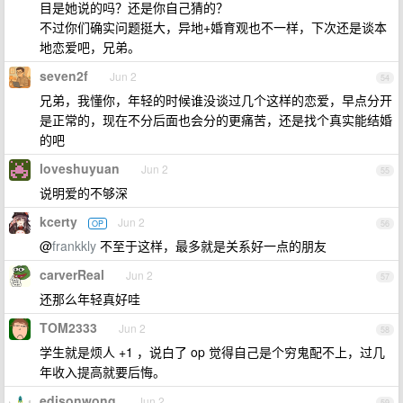
目是她说的吗？还是你自己猜的？
不过你们确实问题挺大，异地+婚育观也不一样，下次还是谈本
地恋爱吧，兄弟。
seven2f
Jun 2
54
兄弟，我懂你，年轻的时候谁没谈过几个这样的恋爱，早点分开
是正常的，现在不分后面也会分的更痛苦，还是找个真实能结婚
的吧
loveshuyuan
Jun 2
55
说明爱的不够深
kcerty
Jun 2
OP
56
@
frankkly
不至于这样，最多就是关系好一点的朋友
carverReal
Jun 2
57
还那么年轻真好哇
TOM2333
Jun 2
58
学生就是烦人 +1 ，说白了 op 觉得自己是个穷鬼配不上，过几
年收入提高就要后悔。
edisonwong
Jun 2
59