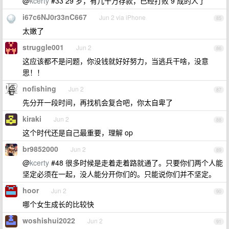
@
kcerty
#33 29 岁，有几十万存款，已经打败 9 成的人了
i67c6NJ0r33nC667
Jun 2 via iPhone
85
太嫩了
struggle001
Jun 2
86
这应该都不是问题，你没钱就好好努力，当逃兵干啥，没意
思！！
nofishing
Jun 2
87
先分开一段时间，再找机会复合吧，你太自卑了
kiraki
Jun 2
88
这个时代还是自己最重要，理解 op
br9852000
Jun 2
89
@
kcerty
#48 很多时候是走着走着路就通了。只要你们两个人能
坚定必须在一起，没人能分开你们的。只能说你们并不坚定。
hoor
Jun 2
90
哪个女生成长的比较快
woshishui2022
Jun 2
91