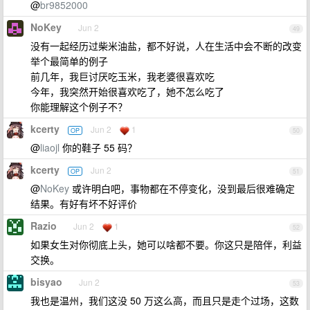
@
br9852000
NoKey
Jun 2
49
没有一起经历过柴米油盐，都不好说，人在生活中会不断的改变
举个最简单的例子
前几年，我巨讨厌吃玉米，我老婆很喜欢吃
今年，我突然开始很喜欢吃了，她不怎么吃了
你能理解这个例子不？
kcerty
Jun 2
1
OP
50
@
liaojl
你的鞋子 55 码？
kcerty
Jun 2
OP
51
@
NoKey
或许明白吧，事物都在不停变化，没到最后很难确定
结果。有好有坏不好评价
Razio
Jun 2
1
52
如果女生对你彻底上头，她可以啥都不要。你这只是陪伴，利益
交换。
bisyao
Jun 2
53
我也是温州，我们这没 50 万这么高，而且只是走个过场，这数