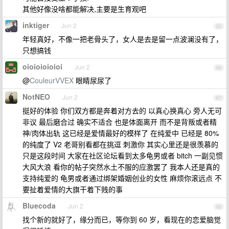
其他好像没啥都能解决,主要是生育观吧
inktiger
Jun 2
65
年轻真好，不像一把老骨头了，女人是去是留一点波澜没有了，
只想搞钱
oioioioioioi
Jun 2
66
@
CouleurVVEX
眼睛尿尿了
NotNEO
Jun 2
67
挺好的体验 你们双方都是奔着对方去的 以真心换真心 旁人无可
非议 最后磨合过 确实不适合 也是体面离开 而不是背叛或者精
神/肉体出轨 这已经是爱情最好的模样了 在纯爱中 已经是 80%
的纯度了 V2 老哥别看都在挑逗 刺激你 其实心里还是很羡慕的
只是这段时间 大家在社区论坛看到太多龟男或者 bitch 一副见惯
大风大浪 看你的帖子突然水土不服的应激罢了 我本人还是真的
支持纯爱的 龟男或者通过绑架婚姻创业的女性 麻烦你滚远点 不
要扯着爱情的大旗干着下贱的事
Bluecoda
Jun 2
68
找个新的就好了，缘分而已，等你到 60 岁，看现在的恋爱脑觉