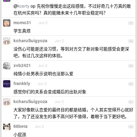
@
kcerty
op 先祝你慢慢走出这段感情，不过好奇几十万真的敢
在杭州买房吗？真的能赌未来十几年职业稳定吗？
momo31
Jun 2
37
学生真烦
koharuSuigyoza
Jun 2
38
没伤心可能是还没习惯，等到对方交了新对象可能感受会更深
吧，有过几次这样的体验。
xvb2421
Jun 2
39
纯情小处男表示说明也没那么爱
frankkly
Jun 2
40
感觉你们的关系会变成婚后的出轨对象
koharuSuigyoza
Jun 2
41
大家好像默认恋爱的最终目的都是结婚，个人其实觉得开心就好
了，为了还没发生的事不高兴好不值得，着眼于当下更好吧。
66beta
Jun 2
42
小屁孩