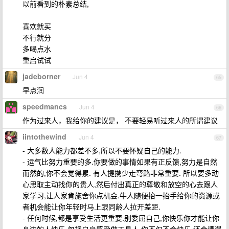
以前看到的朴素总结,
喜欢就买
不行就分
多喝点水
重启试试
jadeborner
Jun 4
65
早点润
speedmancs
Jun 4
66
作为过来人，我给你的建议是， 不要轻易听过来人的所谓建议
iintothewind
Jun 4
67
- 大多数人能力都差不多,所以不要怀疑自己的能力.
- 运气比努力重要的多.你要做的事情如果有正反馈,努力是自然
而然的,你不会觉得累. 有人提携少走弯路非常重要. 所以要多动
心思取主动找你的贵人,然后付出真正的尊敬和放空的心去跟人
家学习,让人家肯施舍你点机会.牛人随便抬一抬手给你的资源或
者机会能让你年轻时马上跟同龄人拉开差距.
- 任何时候,都是享受生活更重要.别委屈自己,你快乐你才能让你