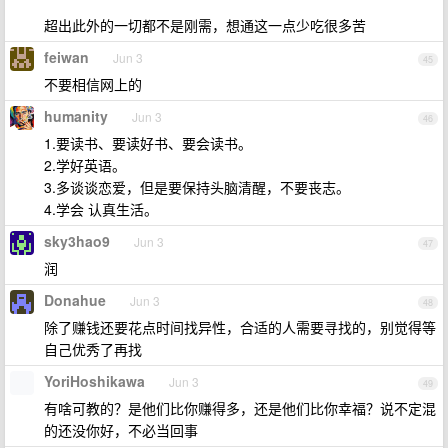
超出此外的一切都不是刚需，想通这一点少吃很多苦
feiwan
Jun 3
45
不要相信网上的
humanity
Jun 3
46
1.要读书、要读好书、要会读书。
2.学好英语。
3.多谈谈恋爱，但是要保持头脑清醒，不要丧志。
4.学会 认真生活。
sky3hao9
Jun 3
47
润
Donahue
Jun 3
48
除了赚钱还要花点时间找异性，合适的人需要寻找的，别觉得等
自己优秀了再找
YoriHoshikawa
Jun 3
49
有啥可教的？是他们比你赚得多，还是他们比你幸福？说不定混
的还没你好，不必当回事