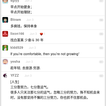
sgiyy
Jun 3
57
早点开始健身；
早点开始理财；
Bitram
Jun 3
58
多搞钱，保持单身
lixon166
Jun 3
1
59
找白富美 少奋斗 30 年
kldd529
Jun 3
60
If you’re comfortable, then you’re not growing”
yesha
Jun 3
61
趁年轻, 去旅游.穷游.
YFZZ
Jun 3
62
[人生]
三分靠努力，七分靠运气。
很多人只关注那七分的运气，忽略三分的努力，殊不知机会来
时，没有那坚持不懈的三分努力，你也抓不住那机会。