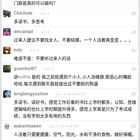
门路是真的可以碰吗？
Chichele
Jun 3
39
多读书，多思考
whcattail
Jun 3
40
过来人建议不要找女人，不要结婚，一个人活着爽歪歪 。。。
hr6r
Jun 3
41
难道不是：不要听过来人的话
guanhui07
Jun 3
42
@
evilHa
是的 我之前就遇到个小人,小人涂峰旗,那恶心的嘴脸
哈哈,每次遇到聊天我就提出这不要脸的狗逼
lenglengyuchen
Jun 3 via Android
43
多读书，读好书，感觉工作后看的书比上学时都多，认知、思维
逻辑啥的也比上学时期提升得多，感觉上学真是只为了考试成
绩，没有学到太多有用的东西
wakarimasen
Jun 3 via Android
44
人活着只需要健康，空气，阳光，水和干净的食物，做好保暖。