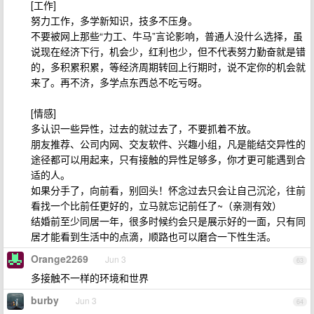
[工作]
努力工作，多学新知识，技多不压身。
不要被网上那些“力工、牛马”言论影响，普通人没什么选择，虽
说现在经济下行，机会少，红利也少，但不代表努力勤奋就是错
的，多积累积累，等经济周期转回上行期时，说不定你的机会就
来了。再不济，多学点东西总不吃亏呀。
[情感]
多认识一些异性，过去的就过去了，不要抓着不放。
朋友推荐、公司内网、交友软件、兴趣小组，凡是能结交异性的
途径都可以用起来，只有接触的异性足够多，你才更可能遇到合
适的人。
如果分手了，向前看，别回头！怀念过去只会让自己沉沦，往前
看找一个比前任更好的，立马就忘记前任了~（亲测有效）
结婚前至少同居一年，很多时候约会只是展示好的一面，只有同
居才能看到生活中的点滴，顺路也可以磨合一下性生活。
Orange2269
Jun 3
63
多接触不一样的环境和世界
burby
Jun 3
64