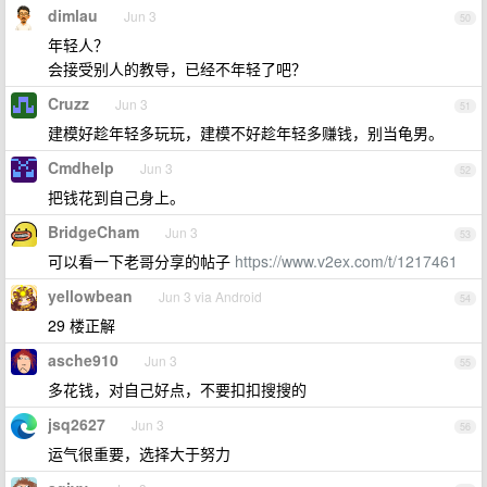
dimlau
Jun 3
50
年轻人？
会接受别人的教导，已经不年轻了吧？
Cruzz
Jun 3
51
建模好趁年轻多玩玩，建模不好趁年轻多赚钱，别当龟男。
Cmdhelp
Jun 3
52
把钱花到自己身上。
BridgeCham
Jun 3
53
可以看一下老哥分享的帖子
https://www.v2ex.com/t/1217461
yellowbean
Jun 3 via Android
54
29 楼正解
asche910
Jun 3
55
多花钱，对自己好点，不要扣扣搜搜的
jsq2627
Jun 3
56
运气很重要，选择大于努力