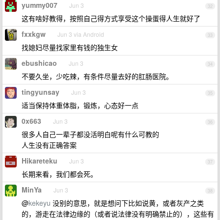
yummy007
Jun 3
32
这有啥好教得，按照自己得方式享受这个操蛋得人生就好了
fxxkgw
Jun 3 via Android
33
找媳妇尽量找家里有钱的独生女
ebushicao
Jun 3
34
不要久坐，少吃辣，有条件尽量去好的肛肠医院。
tingyunsay
Jun 3
35
适当保持体重体脂，锻炼，心态好一点
0x663
Jun 3
36
很多人自己一辈子都没活明白呢有什么可教的
人生没有正确答案
Hikareteku
Jun 3
37
长期来看，我们都会死。
MinYa
Jun 3
38
@
kekeyu
没别的意思，就是想问下比如说黄，或者灰产之类
的，游走在法律边缘的（或者说法律没有明确禁止的），这些有