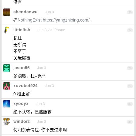
没有
shendaowu
Jun 3
26
@
NothingExist
https://yangzhiping.com/
。
littiefish
Jun 3 via iPhone
27
记住
无所谓
不至于
关我屁事
jason56
Jun 3
28
多赚钱，钱=尊严
xovobet924
Jun 3
29
9 楼正解
xyooyx
Jun 3
30
绝不认输，愿赌服输
windorz
Jun 3
31
何润东表情包: 你不要过来啊