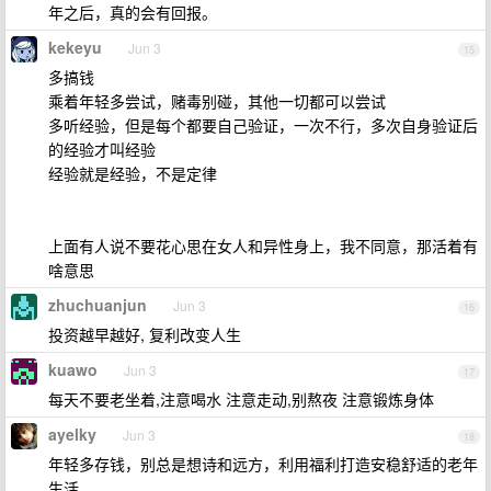
年之后，真的会有回报。
kekeyu
Jun 3
15
多搞钱
乘着年轻多尝试，赌毒别碰，其他一切都可以尝试
多听经验，但是每个都要自己验证，一次不行，多次自身验证后
的经验才叫经验
经验就是经验，不是定律
上面有人说不要花心思在女人和异性身上，我不同意，那活着有
啥意思
zhuchuanjun
Jun 3
16
投资越早越好, 复利改变人生
kuawo
Jun 3
17
每天不要老坐着,注意喝水 注意走动,别熬夜 注意锻炼身体
ayelky
Jun 3
18
年轻多存钱，别总是想诗和远方，利用福利打造安稳舒适的老年
生活