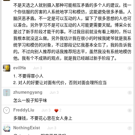
不是天选之人就别摄入那种可能相互矛盾的多个人的建议。找一
个你信服的厉害的人系统地学习和模仿，这能避免很多矛盾。人
脑厌恶矛盾。不一定是可以互动的人，留下了很多思想的人也可
以凑合。另外学习不是可以互动的人可能更需要天赋。博采众长
是过了新手阶段才能干的事。不过我目前就没有看上眼的，所以
我根本就没这么做。另外我估计我在很小的时候我姥爷就是我系
统学习和模仿的对象，不过那段记忆我基本全忘了，我妈告诉我
的。不过向别人推荐的话我推荐阳志平，虽然我没有系统地模仿
他。我有个不成熟的观点，就是我已经越过新手阶段了。
evilHa
Jun 3
4
1. 不要得罪小人
2. 对人的好要让对面有代价，否则对面会理所应当
zhumengyang
Jun 3
5
怎么一股子知乎味
FreddyLiu
Jun 3
2
6
多赚钱，不要花心思在女人身上
NothingExist
Jun 3
7