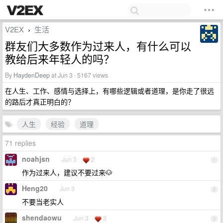
V2EX
生活
›
群友们大多数作为过来人，有什么可以
教给后来年轻人的吗？
By
HaydenDeep
at Jun 3 · 5167 views
在人生、工作、感情与选择上，有哪些逻辑或者道理，是你走了很远
的路后才真正明白的？
人生
经验
道理
71 replies
noahjsn
Jun 3
2
1
作为过来人，建议不要过来🐶
Heng20
Jun 3
2
不要当老实人
shendaowu
Jun 3
3
3