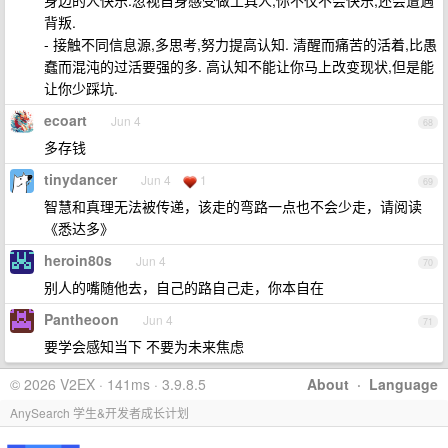
身边的人快乐.忽视自身感受做工具人,你不仅不会快乐,还会遭遇
背叛.
- 接触不同信息源,多思考,努力提高认知. 清醒而痛苦的活着,比愚
蠢而混沌的过活要强的多. 高认知不能让你马上改变现状,但是能
让你少踩坑.
ecoart
Jun 4
68
多存钱
tinydancer
Jun 4
1
69
智慧和真理无法被传递，该走的弯路一点也不会少走，请阅读
《悉达多》
heroin80s
Jun 4
70
别人的嘴随他去，自己的路自己走，你本自在
Pantheoon
Jun 4
71
要学会感知当下 不要为未来焦虑
© 2026 V2EX · 141ms · 3.9.8.5
About
·
Language
AnySearch 学生&开发者成长计划