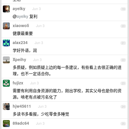
ayelky
Jun 3
19
@
ayelky
复利
xiaowoli
Jun 3
20
健康最重要
alax234
Jun 3
21
学好外语，润
Xpeihy
Jun 3
22
多质疑，例如质疑上边的每一条建议，有些看上去很正确的道
理，也不一定适合你。
fujizx
Jun 3
23
需要有利用自身资源的能力，刚出学校，其实父母也是你的资
源。啃老有点被污名化了
hjw45611
Jun 3
24
多读书多看报，少吃零食多睡觉
89adc64
Jun 3
25