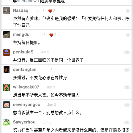
@
shendaowu
阳志平是谁呢
Nasdaq
Jun 3
2
8
虽然有点爹味，但确实是我的感受：「不要期待任何人和事，除
了你自己」
mengdu
Jun 3
5
9
坚持每日提肛。
penisulaS
Jun 3
10
并没有，反正面临的不是同一个世界了
dantangfan
Jun 3
11
多赚钱，不要花心思在异性身上
willygeek007
Jun 3
12
想当年不听老人言。如今不劝年轻人
sevenyangcc
Jun 3
13
想当爹就生一个，别总想教人点什么。
Sawyerhou
Jun 3
14
努力在当时甚至几年之内看起来是没什么用的，但是在很多很多