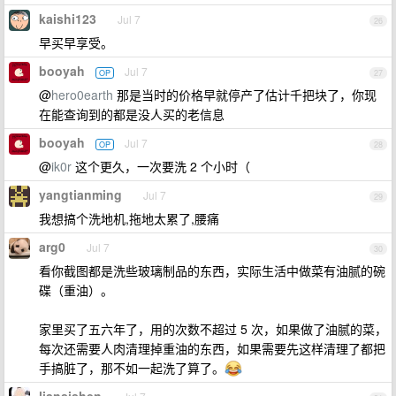
kaishi123
Jul 7
26
早买早享受。
booyah
Jul 7
OP
27
@
hero0earth
那是当时的价格早就停产了估计千把块了，你现
在能查询到的都是没人买的老信息
booyah
Jul 7
OP
28
@
ik0r
这个更久，一次要洗 2 个小时（
yangtianming
Jul 7
29
我想搞个洗地机,拖地太累了,腰痛
arg0
Jul 7
30
看你截图都是洗些玻璃制品的东西，实际生活中做菜有油腻的碗
碟（重油）。
家里买了五六年了，用的次数不超过 5 次，如果做了油腻的菜，
每次还需要人肉清理掉重油的东西，如果需要先这样清理了都把
手搞脏了，那不如一起洗了算了。