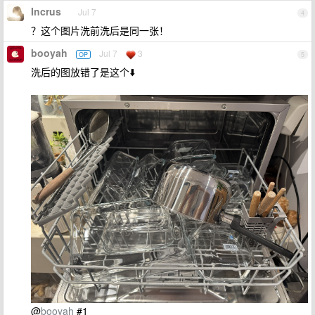
Incrus
Jul 7
4
？这个图片洗前洗后是同一张！
booyah
Jul 7
3
OP
5
洗后的图放错了是这个⬇️
@
booyah
#1