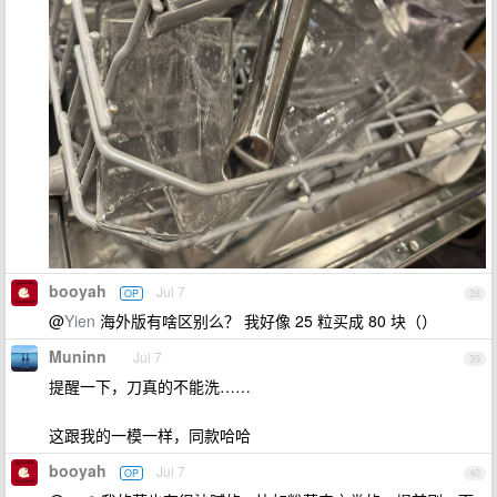
booyah
Jul 7
OP
38
@
Yien
海外版有啥区别么？ 我好像 25 粒买成 80 块（）
Muninn
Jul 7
39
提醒一下，刀真的不能洗……
这跟我的一模一样，同款哈哈
booyah
Jul 7
OP
40