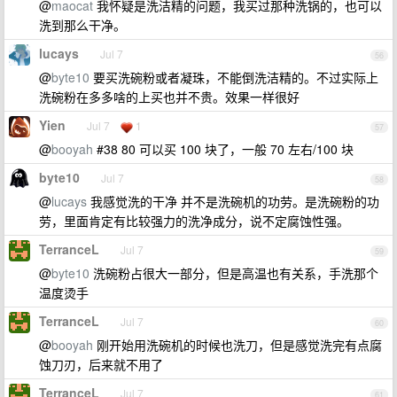
@
maocat
我怀疑是洗洁精的问题，我买过那种洗锅的，也可以
洗到那么干净。
lucays
Jul 7
56
@
byte10
要买洗碗粉或者凝珠，不能倒洗洁精的。不过实际上
洗碗粉在多多啥的上买也并不贵。效果一样很好
Yien
Jul 7
1
57
@
booyah
#38 80 可以买 100 块了，一般 70 左右/100 块
byte10
Jul 7
58
@
lucays
我感觉洗的干净 并不是洗碗机的功劳。是洗碗粉的功
劳，里面肯定有比较强力的洗净成分，说不定腐蚀性强。
TerranceL
Jul 7
59
@
byte10
洗碗粉占很大一部分，但是高温也有关系，手洗那个
温度烫手
TerranceL
Jul 7
60
@
booyah
刚开始用洗碗机的时候也洗刀，但是感觉洗完有点腐
蚀刀刃，后来就不用了
TerranceL
Jul 7
61