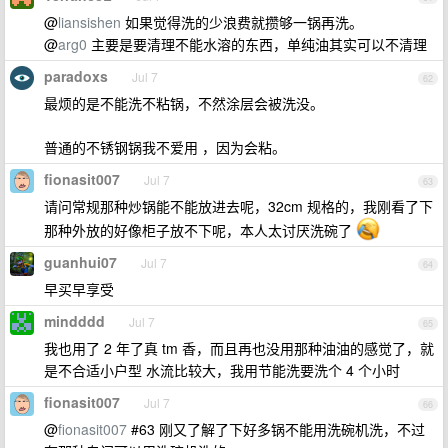
@
liansishen
如果觉得洗的少浪费就攒够一锅再洗。
@
arg0
主要是要清理不能水溶的东西，单纯油其实可以不清理
paradoxs
Jul 7
62
最烦的是不能洗不粘锅，不然涂层会被洗没。
普通的不锈钢锅我不爱用 ，因为会粘。
fionasit007
Jul 7
63
请问常规那种炒锅能不能放进去呢，32cm 规格的，我刚看了下
那种外放的好像柜子放不下呢，本人太讨厌洗碗了
guanhui07
Jul 7
64
早买早享受
mindddd
Jul 7
65
我也用了 2 年了真 tm 香，而且再也没用那种油油的感觉了，就
是不合适小户型 水流比较大，我用节能洗要洗个 4 个小时
fionasit007
Jul 7
66
@
fionasit007
#63 刚又了解了下好多锅不能用洗碗机洗，不过