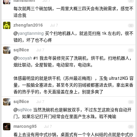
liansishen
Jul 7
31
每次就两三个碗加锅，一周里大概三四天会有洗碗需求，感觉不
适合我
zhengfan2016
Jul 7
32
@
yangtianming
买个扫地机器人，就追觅扫拖 1k 左右的，很不
错的，坏了也不心疼
sqlNice
Jul 7
33
@
booyah
#1 我去年装修完买了洗碗机，烘干机，扫地机器人，
烟灶联动，全屋智能，电动窗帘，电动床。
体感最明显的就是烘干机（苏州最近梅雨），玉兔 ultra12KG 容
量，一股脑全塞进去，甚至冬天的羽绒被都塞进去烘，拿出来香
香的热乎乎的，冬天直接盖在身上，别提多爽了
sqlNice
Jul 7
34
@
sqlNice
当然洗碗机也是解放双手，不过东芝这款没有自动开
门，如果忘记打开门经常会在里面产生水珠。瑕不掩瑜
marcong95
Jul 7
35
看上去没有用中式炒锅，桌面式有一个令人纠结的点就是中式炒