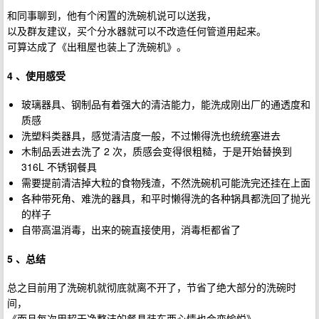
和同事聊到，他有个闲置的洗碗机说可以送我，
以及群友建议，买个分水器就可以不改造任何管道用起来。
可算达成了《出租屋也装上了洗碗机》。
4 、使用感受
玻璃器具、钢制品有着强大的清洁能力，能洗成刚出厂的通透度和
质感
洗塑料类器具，感觉清洁度一般，不过懒得洗也统统塞进去
木制品丢进去洗了 2 次，质感会变得很粗糙，于是开始替换到
316L 不锈钢餐具
需要提前清洁掉大粒的食物残渣，不然洗碗机可能洗完还挂在上面
各种带死角、难洗的器具，和平时懒得洗的各种锅具都洗回了抛光
的样子
自带高温消毒，出来的碗直接使用，消毒柜都省了
5 、总结
总之目前用了洗碗机就彻底就离不开了，节省了绝大部分的洗碗时
间，
《而且每次用超干净整洁的餐具装东西心情也会变愉悦》