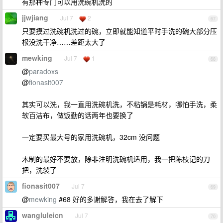
有那种专门可以用洗碗机洗的
jjwjiang
Jul 7
2
67
只要摸过洗碗机洗过的碗，立即就能知道平时手洗的碗大部分压
根没洗干净……差距太大了
mewking
Jul 7
1
68
@
paradoxs
@
fionasit007
其实可以洗，我一直用洗碗机洗，不粘锅是耗材，哪怕手洗，柔
软百洁布，做饭勤的话两年也要换了
一定要买最大号的家用洗碗机，32cm 没问题
木制的最好不要放，除非注明洗碗机适用，我一把陈枝记的刀
把，洗裂了
fionasit007
Jul 7
69
@
mewking
#68 好的多谢解答，我在去了解下
wangluleicn
Jul 7
70