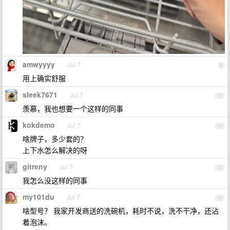
amwyyyy
Jul 7
9
用上确实舒服
sleek7671
Jul 7
10
羡慕，我也想要一个这样的同事
kokdemo
Jul 7
11
啥牌子，多少套的？
上下水怎么解决的呀
gitreny
Jul 7
12
我怎么没这样的同事
my101du
Jul 7
13
啥型号？ 我家开发商送的洗碗机，耗时不说，洗不干净，还沾
着泡沫。