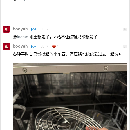
booyah
Jul 7
OP
6
@
Incrus
刚重新发了，v 站不让编辑只能新发了
booyah
Jul 7
1
OP
7
各种平时自己懒得起的小东西、高压锅也统统丢进去一起洗⬇️