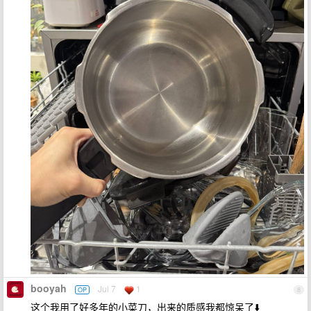
booyah
Jul 7
1
OP
8
这个我用了好多年的小菜刀，出来的质感我都惊呆了⬇️