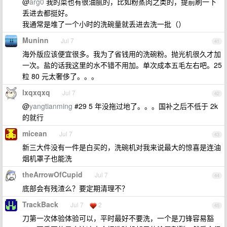
@
arg0
我的菜也有很油腻的，比如粉蒸肉之类的，提前刷一下
丢进去都挺好。
我通常是堆了一个小时的洗碗量就丢进去洗一批（）
Muninn
Jul 7
41
海外版应该便宜很多。我为了省钱用的洗碗粉。抛光机很久才加
一次。盐的话我这里的水不错不用加。单次成本五毛左右吧。25
粒 80 元太奢侈了。。。
lxqxqxq
Jul 7
42
@
yangtianming
#29 5 年没拖过地了。。。国补之后不低于 2k
的就行
micean
Jul 7
43
新三大件没有一件是白买的，洗碗机对我来说最大的惊喜是连油
烟机罩子也能洗
theArrowOfCupid
Jul 7
44
底部会有残渣么？要定期清理不？
TrackBack
Jul 7
2
45
刀第一次体验体验可以，平时最好不要洗，一个是刀锋容易豁