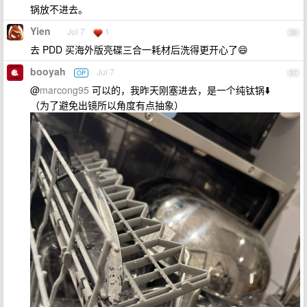
锅放不进去。
Yien
Jul 7
1
36
去 PDD 买海外版亮碟三合一耗材后洗得更开心了😄
booyah
Jul 7
OP
37
@
marcong95
可以的，我昨天刚塞进去，是一个纯钛锅⬇️
（为了避免出镜所以角度有点抽象）