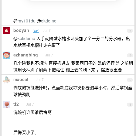
@
my101du
@
okdemo
booyah
Jul 7
OP
15
@
kokdemo
入手就隔壁水槽水龙头加了个一分二的分水器，出
水就直接水槽排走完事了
azhangbing
Jul 7
16
几个碗我也不想洗 直接扔进去 我家西门子的 洗的还行 洗之前稍
微用长柄刷子刷两下把黏住 糊上去的刷下来 ，摆放很重要
maocat
Jul 7
17
糊底的锅能洗掉吗，煮面糊底我每次都要泡半小时，然后拿钢丝
球使劲刷
tf2
Jul 7
18
洗碗机谁买谁后悔啊
后悔买小了。