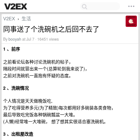
V2EX
生活
›
同事送了个洗碗机之后回不去了
By
booyah
at Jul 7 · 16451 views
1 、前序
之前看论坛各种讨论洗碗机的帖子，
隔段时间就冒出来一个(总算轮到我来说了)，
之前对洗碗机一直抱有怀疑的态度。
2 、洗碗情况
个人情况是天天做晚饭吃,
为了吃得营养多元(为了精致)每次都用好多碗装各类食物，
最后导致吃完饭各种锅碗瓢盆一大堆。
(人懒)经常堆一大堆碗， 想了想其实很适合塞洗碗机。
3 、出租屋改造