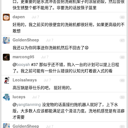
口，更重要的是水流冲击会把洗碗机架子的涂层割裂，然后会很
快生锈整个都不能用了。非要洗的话放筷子篮里
dapen
Jul 7
46
好用的，我之前买的很便宜的洗碗机都很好用，如果更高级的不
敢想
GoldenSheep
Jul 7
47
我还以为你同事送你洗碗机然后不回去了😧
marcong95
Jul 7
48
@
booyah
#37 那似乎还不错，购入一台的计划可以提上日程
了。我之前可能有一些什么错误的认知光盯着嵌入式的看
Leoisalways
Jul 7
49
高压锅是菲仕乐的吧， 挺好用的，
lucays
Jul 7
50
@
yangtianming
没宠物的话直接扫拖机器人就好了，上下水
版，大多数人应该都能满足这个清洁力度。洗地机感觉是有洁癖
才需要
GoldenSheep
Jul 7
51