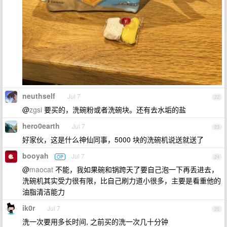
neuthself
Jul 7
22
@
zgsi
要买的，洗碗粉或者洗碗块。还有去水垢的盐
hero0earth
Jul 7
23
好家伙，这是什么神仙同事，5000 块的洗碗机说送就送了
booyah
Jul 7
OP
24
@
maocat
不能，我如果碗和锅跨天了要自己泡一下再丢进去，
洗碗机其实受力很有限，比自己刷力道小很多，主要是看重他的
油脂清洁能力
ik0r
Jul 7
25
洗一次要用多长时间, 之前买的洗一次几十分钟