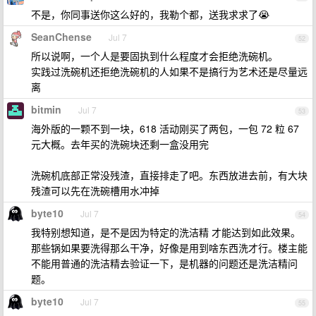
不是，你同事送你这么好的，我勒个都，送我求求了😭
SeanChense
Jul 7
52
所以说啊，一个人是要固执到什么程度才会拒绝洗碗机。
实践过洗碗机还拒绝洗碗机的人如果不是搞行为艺术还是尽量远
离
bitmin
Jul 7
53
海外版的一颗不到一块，618 活动刚买了两包，一包 72 粒 67
元大概。去年买的洗碗块还剩一盒没用完
洗碗机底部正常没残渣，直接排走了吧。东西放进去前，有大块
残渣可以先在洗碗槽用水冲掉
byte10
Jul 7
54
我特别想知道，是不是因为特定的洗洁精 才能达到如此效果。
那些锅如果要洗得那么干净，好像是用到啥东西洗才行。楼主能
不能用普通的洗洁精去验证一下，是机器的问题还是洗洁精问
题。
byte10
Jul 7
55