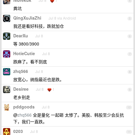
febrekuk
Jul 8
1
4
粪坑
QingXuJiaZhi
Jul 8 via Android
5
我还是看好科技，跌就加仓
DearXu
Jul 8
6
等 3800/3900
HotieCutie
Jul 8
7
跌麻了。看不到底
zhq566
Jul 8
8
放宽心，纳指最近也是跌。
Desiree
Jul 8
1
9
老乡别走
pddgoods
Jul 8
10
@
zhq566
全是量化 一起砸 太惨了。美股、韩股至少会反抗
下，我们一直跌。
0203
Jul 8
11