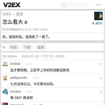
V2EX
投资
›
怎么看大 a
0.02
By
510908220
at Jul 8 · 3407 views
哎。刚进科技。连续跌了一周了。
科技
下跌
股票
36 replies
•
2026-07-09 17:57:12 +08:00
lchkid
Jul 8
1
这才哪到哪，之前早上车的利润都没跌完
pddgoods
Jul 8
2
七月没有红过，今天再次闷杀。
lucays
Jul 8
3
等 3927 再进吧