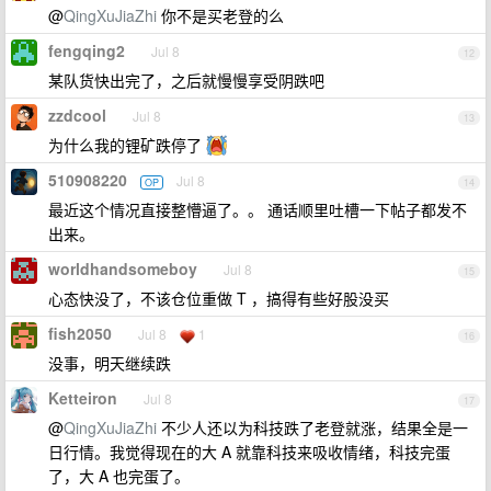
@
QingXuJiaZhi
你不是买老登的么
fengqing2
Jul 8
12
某队货快出完了，之后就慢慢享受阴跌吧
zzdcool
Jul 8
13
为什么我的锂矿跌停了
510908220
Jul 8
OP
14
最近这个情况直接整懵逼了。。 通话顺里吐槽一下帖子都发不
出来。
worldhandsomeboy
Jul 8
15
心态快没了，不该仓位重做 T ，搞得有些好股没买
fish2050
Jul 8
1
16
没事，明天继续跌
Ketteiron
Jul 8
17
@
QingXuJiaZhi
不少人还以为科技跌了老登就涨，结果全是一
日行情。我觉得现在的大 A 就靠科技来吸收情绪，科技完蛋
了，大 A 也完蛋了。