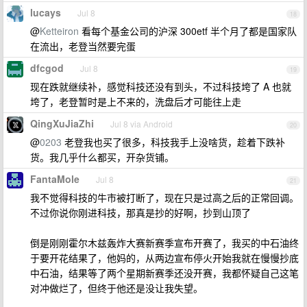
lucays
Jul 8
18
@
Ketteiron
看每个基金公司的沪深 300etf 半个月了都是国家队
在流出，老登当然要完蛋
dfcgod
Jul 8
19
现在跌就继续补，感觉科技还没有到头，不过科技垮了 A 也就
垮了，老登暂时是上不来的，洗盘后才可能往上走
QingXuJiaZhi
Jul 8 via Android
20
@
0203
老登我也买了很多，科技我手上没啥货，趁着下跌补
货。我几乎什么都买，开杂货铺。
FantaMole
Jul 8
21
我不觉得科技的牛市被打断了，现在只是过高之后的正常回调。
不过你说你刚进科技，那真是抄的好啊，抄到山顶了
倒是刚刚霍尔木兹轰炸大赛新赛季宣布开赛了，我买的中石油终
于要开花结果了，他妈的，从两边宣布停火开始我就在慢慢抄底
中石油，结果等了两个星期新赛季还没开赛，我都怀疑自己这笔
对冲做烂了，但终于他还是没让我失望。