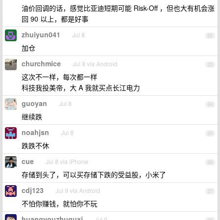
油价回调的话，感觉比亚迪短期可能 Risk-Off ，但也大有机会涨
回 90 以上，都是好事
zhuiyun041
Jul 8
22
加仓
churchmice
Jul 8 via Android
23
这次不一样，每次都一样
科技我投美帝，大 A 我就买点长江电力
guoyan
Jul 8
24
继续跌
noahjsn
Jul 8
25
跌跌不休
cue
Jul 8 via iPhone
26
存储到头了，可以买存储下跌的受益股，小米了
cdj123
Jul 9 via Android
27
不怕你赚钱，就怕你不玩
huangyouzhuguxi
Jul 9