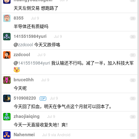
28
天天左侧交易 想跑路了
8355
Jul 9
29
半导体还有质疑吗
1415515984yuri
Jul 9
30
@
zzdcool
今天又跌停咯
zzdcool
Jul 9
31
@
1415515984yuri
我认输还不行吗。减了一半，加入科技大军
bruce0hh
Jul 9
32
今天呢
510908220
Jul 9
OP
33
今天回了扣血，明天在争气点这个月就可以回本了。
zhaojiaiqing
Jul 9
34
今天一天直接收复失地！爽！
Nahenmei
Jul 9 via Android
35