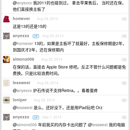
@
anyexxx
我2011的也碰到过， 拿去苹果售后， 当时还在保，
他们直接换主板了
homever
Aug 29, 2014
17
这是13的还是15的
anyexxx
Aug 29, 2014
OP
18
@
homever
13的，如果是主板坏了就最好，主板保修期是2年，
到国庆才2年，还在保修期内
simonx006
Aug 29, 2014
19
在保的话，直接去 Apple Store 修吧。反正不管什么问题都是免
费换。只是比较浪费时间。
lesswest
Aug 29, 2014
20
@
anyexxx
炉石传说不支持Retina。。看着蛋疼
loniper
Aug 29, 2014
21
@
lesswest
是么，还好没下，还是用iPad玩吧 Orz
anyexxx
Sep 1, 2014
OP
22
@
simonx006
年前我买的内存卡出问题了 @
lesswest
我的电脑