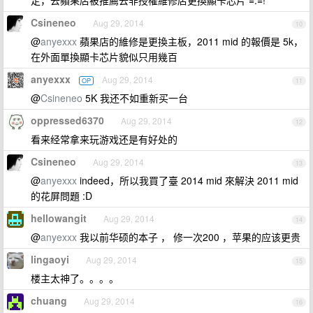
定，去蘋果店被推薦去非授權維修店更換顯卡芯片 =.=!
Csineneo
Aug 29, 2014
10
@
anyexxx
蘋果店的維修是更換主板，2011 mid 的報價是 5k，
在外面單換顯卡芯片貌似只用幾百
anyexxx
Aug 29, 2014
OP
11
@
Csineneo
5K 我还不如重新买一台
oppressed6370
Aug 29, 2014
12
看来经常拿来玩游戏还是有好处的
Csineneo
Aug 29, 2014
13
@
anyexxx
indeed，所以我買了臺 2014 mid 來解決 2011 mid
的花屏問題 :D
hellowangit
Aug 29, 2014
14
@
anyexxx
我以前华硕的本子 ， 修一次200 ，苹果的应该更贵
lingaoyi
Aug 29, 2014
15
楼主太神了。。。。
chuang
Aug 29, 2014
16