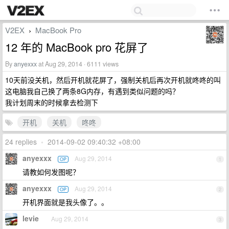
V2EX
MacBook Pro
›
12 年的 MacBook pro 花屏了
By
anyexxx
at Aug 29, 2014 · 6111 views
10天前没关机，然后开机就花屏了，强制关机后再次开机就咚咚的叫
这电脑我自己换了两条8G内存，有遇到类似问题的吗？
我计划周末的时候拿去检测下
开机
关机
咚咚
24 replies
•
2014-09-02 09:40:32 +08:00
anyexxx
Aug 29, 2014
OP
1
请教如何发图呢？
anyexxx
Aug 29, 2014
OP
2
开机界面就是我头像了。。
levie
Aug 29, 2014
3