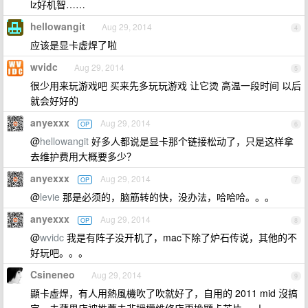
lz好机智……
hellowangit
Aug 29, 2014
4
应该是显卡虚焊了啦
wvidc
Aug 29, 2014
5
很少用来玩游戏吧 买来先多玩玩游戏 让它烫 高温一段时间 以后
就会好好的
anyexxx
Aug 29, 2014
OP
6
@
hellowangit
好多人都说是显卡那个链接松动了，只是这样拿
去维护费用大概要多少？
anyexxx
Aug 29, 2014
OP
7
@
levie
那是必须的，脑筋转的快，没办法，哈哈哈。。。
anyexxx
Aug 29, 2014
OP
8
@
wvidc
我是有阵子没开机了，mac下除了炉石传说，其他的不
好玩吧。。。
Csineneo
Aug 29, 2014
9
顯卡虛焊，有人用熱風機吹了吹就好了，自用的 2011 mid 沒搞