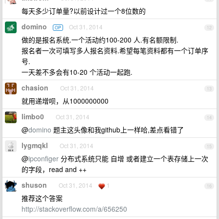
每天多少订单量?以前设计过一个8位数的
domino
Oct 31, 2014
OP
12
做的是报名系统.一个活动约100-200 人.有名额限制.
报名者一次可填写多人报名资料.希望每笔资料都有一个订单序
号.
一天差不多会有10-20 个活动一起跑.
chasion
Oct 31, 2014
13
就用递增呗，从1000000000
limbo0
Oct 31, 2014
14
@
domino
题主这头像和我github上一样哈,差点看错了
lygmqkl
Oct 31, 2014
15
@
ipconfiger
分布式系统只能 自增 或者建立一个表存储上一次
的字段，read and ++
shuson
Oct 31, 2014
1
16
推荐这个答案
http://stackoverflow.com/a/656250