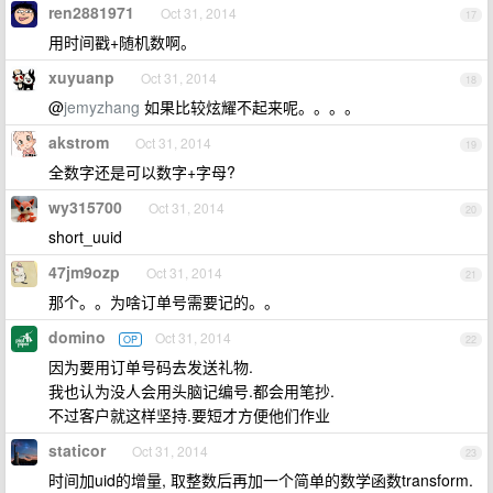
ren2881971
Oct 31, 2014
17
用时间戳+随机数啊。
xuyuanp
Oct 31, 2014
18
@
jemyzhang
如果比较炫耀不起来呢。。。。
akstrom
Oct 31, 2014
19
全数字还是可以数字+字母?
wy315700
Oct 31, 2014
20
short_uuid
47jm9ozp
Oct 31, 2014
21
那个。。为啥订单号需要记的。。
domino
Oct 31, 2014
OP
22
因为要用订单号码去发送礼物.
我也认为没人会用头脑记编号.都会用笔抄.
不过客户就这样坚持.要短才方便他们作业
staticor
Oct 31, 2014
23
时间加uid的增量, 取整数后再加一个简单的数学函数transform.