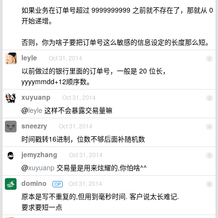
如果业务在订单号超过 9999999999 之前就不存在了，那就从 0
开始递增。
否则，你为啥子要把订单号这么敏感的信息设定的长度那么短。
leyle
Oct 31, 2014
2
以前做过的银行里面的订单号，一般是 20 位长，
yyyymmdd+12顺序数。
xuyuanp
Oct 31, 2014
3
@
leyle
这样不会暴露交易量嘛
sneezry
Oct 31, 2014
4
时间戳转16进制，位数不够后面补随机数
jemyzhang
Oct 31, 2014
5
@
xuyuanp
交易量是用来炫耀的,你怕啥^^
domino
Oct 31, 2014
OP
6
原本是写不重复的,但用到毫秒时间. 客户说太长难记.
要求要短一点