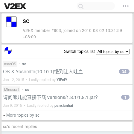
sc
V2EX member #903, joined on 2010-08-02 13:31:59
+08:00
Switch topics list
macOS
•
sc
OS X Yosemite(10.10.1)慢到让人吐血
34
Jan 12, 2015 • Lastly replied by
YiFeiY
Minecraft
•
sc
请问哪儿能直接下载 versions/1.8.1/1.8.1.jar?
1
Jan 9, 2015 • Lastly replied by
panxianhai
More topics by sc
»
sc's recent replies