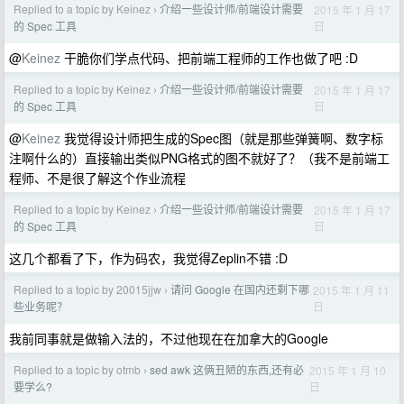
Replied to a topic by Keinez
介绍一些设计师/前端设计需要
2015 年 1 月 17
›
日
的 Spec 工具
@
Keinez
干脆你们学点代码、把前端工程师的工作也做了吧 :D
Replied to a topic by Keinez
介绍一些设计师/前端设计需要
2015 年 1 月 17
›
日
的 Spec 工具
@
Keinez
我觉得设计师把生成的Spec图（就是那些弹簧啊、数字标
注啊什么的）直接输出类似PNG格式的图不就好了？（我不是前端工
程师、不是很了解这个作业流程
Replied to a topic by Keinez
介绍一些设计师/前端设计需要
2015 年 1 月 17
›
日
的 Spec 工具
这几个都看了下，作为码农，我觉得Zeplin不错 :D
Replied to a topic by 20015jjw
请问 Google 在国内还剩下哪
2015 年 1 月 11
›
日
些业务呢？
我前同事就是做输入法的，不过他现在在加拿大的Google
Replied to a topic by otmb
sed awk 这俩丑陋的东西,还有必
2015 年 1 月 10
›
日
要学么?