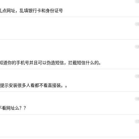
1
p，乱点网址，乱填银行卡和身份证号
1
1
限知道你的手机号并且可以伪造短信，拦截短信什么的。
1
提示安装很多人看都不看直接装。。
1
就不看网址么？？
1