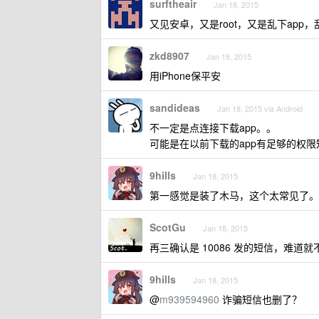
surftheair
Jan 18, 2015
又见安卓，又是root，又是乱下ap
zkd8907
Jan 18, 2015
用iPhone保平安
sandideas
Jan 18, 2015 via Android
不一定是点连接下载app。。
可能是在以前下载的app有足够的权
9hills
Jan 18, 2015
第一感觉是装了木马，这个太常见了。
ScotGu
Jan 18, 2015
再三确认是 10086 发的短信，难道
9hills
Jan 18, 2015
@
m939594960
诈骗短信也删了？