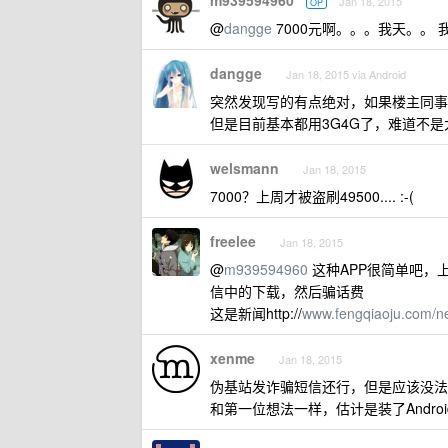
m939594960
Jan 18, 2015
OP
@
dangge
7000元啊。。。我天。。 
dangge
Jan 18, 2015 via Android
突然发现写的有点绝对，如果楼主同事用
但是目前基本都用3G4G了，难道不
welsmann
Jan 18, 2015
7000？上周才被盗刷49500.... :-(
freelee
Jan 18, 2015
@
m939594960
这种APP很简单吧，
信中的下载，然后骗话费
这是新闻http://
www.fengqiaoju.com/n
xenme
Jan 18, 2015
伪基站发诈骗短信还行，但是应该没法
和第一位想法一样，估计是装了Andro