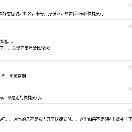
1
计没好意思说。姓名，卡号，身份证，短信验证码=快捷支付
1
猜测。。
了。。关键同事年龄比较大!
1
2
一笔一笔被盗刷
2
骗局。都是走的快捷支付。
2
吧。。80%的几率是被人开了快捷支付。。这个如果不是SIM卡被补卡