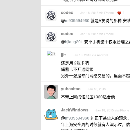
codex
1
Jan 18, 2015 via iPhone
@
m939594960
就是V友说的那种 安装
codex
Jan 18, 2015 via iPhone
@
hjiang201
安卓手机装个权限管理之类
jjit
Jan 18, 2015 via Android
还是用 2张卡吧
储蓄卡不开通网银
另外一张是专门网络交易的，里面不超
yuhaaitao
Jan 18, 2015
不带上网的诺加压1020适合他
JackWindows
Jan 18, 2015 via iPhone
@
m939594960
纠正下某些人的观念，
年上海安全周的时候就有人演示过，信源压