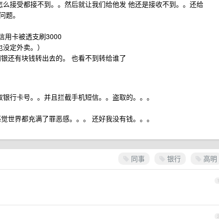
怎么接受都接不到。。然后就让我们给他发 他还是接收不到。。还给
的问题。
信用卡被透支刷3000
也没定外卖。）
网银还有块钱转出去的。 也看不到转给谁了
骗取银行卡号。。并且拦截手机短信。。盗取的。。。
感觉世界都充满了罪恶感。。。 还好我没有钱。。。
同事
银行
高明