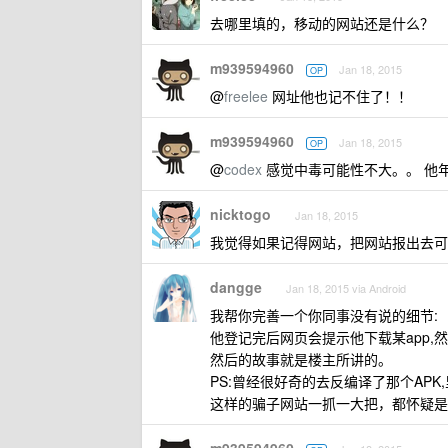
去哪里填的，移动的网站还是什么？
m939594960
Jan 18, 2015
OP
@
freelee
网址他也记不住了！！
m939594960
Jan 18, 2015
OP
@
codex
感觉中毒可能性不大。。 他
nicktogo
Jan 18, 2015
我觉得如果记得网站，把网站报出去可
dangge
Jan 18, 2015 via Android
我帮你完善一个你同事没有说的细节:
他登记完后网页会提示他下载某app,
然后的故事就是楼主所讲的。
PS:曾经很好奇的去反编译了那个AP
这样的骗子网站一抓一大把，都怀疑是