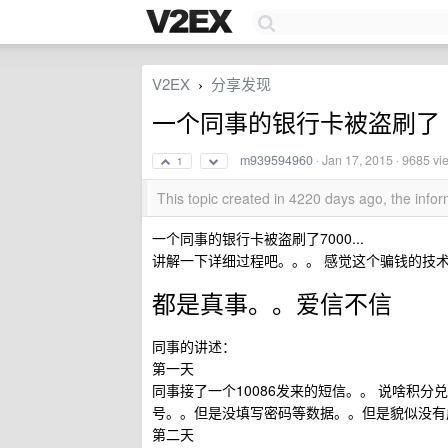
V2EX
分享发现
›
一个同事的银行卡被盗刷了 7
m939594960
·
Jan 17, 2015
· 9685 vi
1
This topic created in 4220 days ago, the inf
一个同事的银行卡被盗刷了7000...
讲解一下详细过程吧。。。 感觉这个骗钱的技
都是真事。。爱信不信
同事的讲述：
第一天
同事接了一个10086发来的短信。。 说啥积分
号。。但是没填写密码等数据。。但是貌似没有
第二天