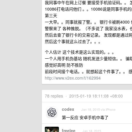
我同事中午在网上订餐 要接受手机验证码。。 
10086打电话问他们 。。10086说是同事手机
第三天
一大早。。同事就报了警。。 银行卡被刷4000 
警察来了 各种推脱。（不多说了 我家没水表，
然后去查了银行卡的交易记录。 发现都是通过
然后这个事就这么过去了。。。
个人估计 这个技术是这么实现的。。。
一个人用手机伪基站 随机发送少量短信。。 
感觉好高明 防不胜防
前段时间接个电话。。就想起这个件事了。。 
http://www.v2ex.com/t/162994
78 replies
•
2015-01-19 18:11:08 +08:00
codex
Jan 18, 2015 via iPhone
第一反应 安卓手机中毒了
freelee
Jan 18, 2015