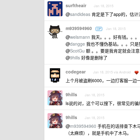
surftheair
Jan 18, 2015
@
sandideas
肯定是下了app的，估
m939594960
Jan 18, 2015
OP
@
welsmann
我天。。。好有钱。。。
@
dangge
我也不懂伪基站。。。只是
@
ScotGu
额 。。要是我肯定就会注意
@
9hills
好像是删除了
codegear
Jan 18, 2015 via Android
上个月被盗刷6000，一边打客服一边
9hills
Jan 18, 2015
ls说的对，这个可以搜下，很常见的
9hills
Jan 18, 2015
@
m939594960
手机在的话排查下木马
（太麻烦），就是手机中了木马。