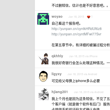
不过删短信，估计也是不好意思吧。。
woyao
1
Jan 18, 2015
自己看这个报告吧。
http://yunpan.cn/cyntkHRdUf6z8
http://yunpan.cn/cyntMFwi77Svr
在第五章节中，有详细的被骗过程分析
qkhhly
Jan 18, 2015 via iPhone
我很好奇银行会怎么处理这种情况。一
ligyxy
Jan 18, 2015 via Android
可见给父母换上iphone多么必要
hjiang201
Jan 18, 2015 via Android
我上个月也是因为这条短信，不见了五
个客户端（就是做个软件有后门）服务
卡提供手机验证码方式确认充值