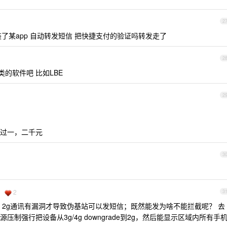
2
了某app 自动转发短信 把快捷支付的验证吗转发走了
2
的软件吧 比如LBE
2
过一，二千元
3
2
3
2g通讯有漏洞才导致伪基站可以发短信；既然能发为啥不能拦截呢？ 去
制强行把设备从3g/4g downgrade到2g，然后能显示区域内所有手