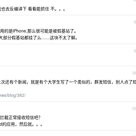
我也去反编译下 看看能抓住 不。。。
的是iPhone,那么很可能是被假基站了。
是大部分假基站都挂了么……这块不太了解。
1
上次还有个新闻，就是有个大学生写了一个类似的，群发短信，别人点了
ews/blog/382/
1
拦截正常接收短信吧？
id的应用，然后就。。。