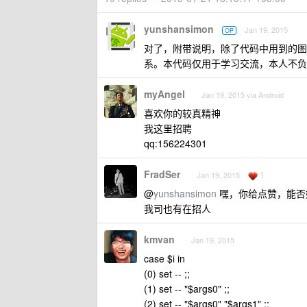
yunshansimon
Jan 19, 2015
OP
对了，附带说明，除了代码中用到的图
系。本代码仅用于学习交流，本人不负
myAngel
Jan 19, 2015 via Android
喜欢你的较真精神
我这里招聘
qq:156224301
FradSer
1
Jan 19, 2015
@
yunshansimon
嘿，你给点赞，能否好好
我司也有在招人
kmvan
Jan 19, 2015
case $i in
(0) set -- ;;
(1) set -- "$args0" ;;
(2) set -- "$args0" "$args1" ;;