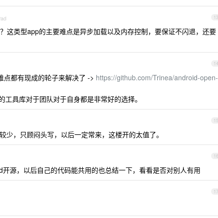
Pad
1
？这类型app的主要难点是异步加载以及内存控制，要保证不闪退，还要
1
几个难点都有现成的轮子来解决了 ->
https://github.com/Trinea/android-open-
熟的工具库对于团队对于自身都是非常好的选择。
1
较少，只顾闷头写，以后一定常来，这楼开的太值了。
1
oid开源，以后自己的代码能共用的也总结一下，看看是否对别人有用
1