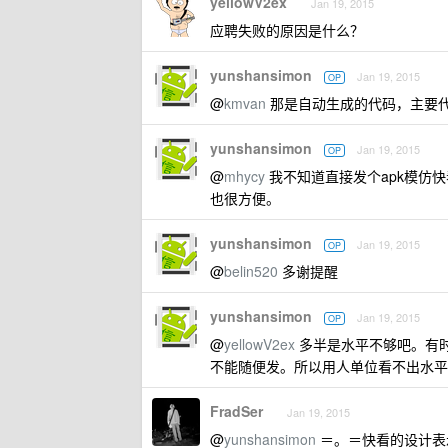
yellowV2ex
Jan 19, 2015
应聘失败的原因是什么？
yunshansimon
Jan 19, 2015
OP
@
kmvan
那是自动生成的代码，主要代
yunshansimon
Jan 19, 2015
OP
@
mhycy
我不知道直接发个apk模仿
也很方便。
yunshansimon
Jan 19, 2015
OP
@
belin520
多谢提醒
yunshansimon
Jan 19, 2015
OP
@
yellowV2ex
多半是水平不够吧。有时
不能随便发。所以用人单位看不出水平
FradSer
Jan 19, 2015
@
yunshansimon
＝。＝快看的设计表