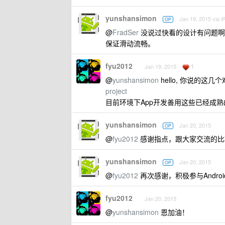
yunshansimon
Jan 19, 2015 via i
OP
@
FradSer
没说过快看的设计有问题啊
保证滑动流畅。
fyu2012
1
Jan 19, 2015
@
yunshansimon
hello, 你说的这
project
目前环境下App开发善用这些已经成
yunshansimon
Jan 20, 2015
OP
@
fyu2012
感谢指点，跟大家交流的比
yunshansimon
Jan 20, 2015
OP
@
fyu2012
再次感谢，积极参与Andr
fyu2012
Jan 20, 2015
@
yunshansimon
恩加油！