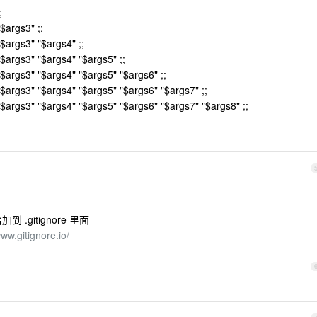
;
$args3" ;;
"$args3" "$args4" ;;
"$args3" "$args4" "$args5" ;;
"$args3" "$args4" "$args5" "$args6" ;;
"$args3" "$args4" "$args5" "$args6" "$args7" ;;
 "$args3" "$args4" "$args5" "$args6" "$args7" "$args8" ;;
.gitignore 里面
www.gitignore.io/