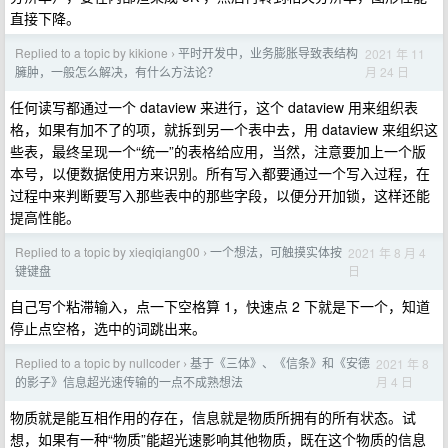
直接下降。
Replied to a topic by kikione
平时开发中，业务膨胀导致表结构
2021 年 11
›
月 24 日
臃肿，一般怎么解决，有什么方法论？
任何读写都通过一个 dataview 来进行，这个 dataview 用来组织表
格，如果有加不了的项，就拆到另一个表中去，用 dataview 来组织这
些表，最终呈现一个“统一”的表格给应用，当然，注意要加上一个版
本号，以便数据使用方来识别。所有写入都要通过一个写入过程，在
过程中来判断要写入那些表中的那些字段，以便分开加锁，这样还能
提高性能。
Replied to a topic by xieqiqiang00
一个想法，可触摸实体按
2021 年 8 月 4
›
日
键键盘
自己写个粘滞输入，点一下空格算 1，快速点 2 下就是下一个，知道
停止点空格，选中的词跳出来。
Replied to a topic by nullcoder
基于《三体》、《信条》和《安德
2021 年 8
›
月 4 日
的影子》信息超光速传输的一点不成熟想法
物质就是能互相作用的存在，信息就是物质所拥有的所有状态。试
想，如果有一种“物质”能超光速影响其他物质，既在这个物质的信息