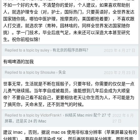
不如一个好的大专。不清楚你的爱好，个人建议，如果喜欢帮助别
人，就选护理专业（对，护士，国际热门，只要英语好，全世界发达
国家随你挑，哪怕中医护理，按摩类的，美国都抢着要），不喜欢跟
人打交道，就选农学（育种，园林啥的，同样全世界发达国家随你
挑）。学一门技术，毕业后底气足，未来还可以深造大本甚至研究
生。祝你前程似锦！
Replied to a topic by suley
有北京的程序员群吗？
2023 年 4 月 27 日
›
有喝啤酒的加我
Replied to a topic by Shosuke
失业
2023 年 2 月 23 日
›
世事无常，生活就是不断在摇骰子，只要年轻，你需要的仅仅是一点
儿勇气继续摇。当年李自成被裁员，谁能想到几年后会成为大顺皇
帝？不要自己看不起自己，更要相信老天让你生而为人，不可能是为
了搞死你，天命未至，还不到泄气的时候。
Replied to a topic by VictorFrank1
纠结买 Mac mini 配个 27 寸
2022 年 6 月
›
27 日
屏幕，还是买 24 的 iMac
建议 imac ，否则，据说 mac os 使用非标准分辨率（苹果屏幕没有的
分辨率），要在内部渲染成 5K ，然后再转到相关分辨率，图形性能