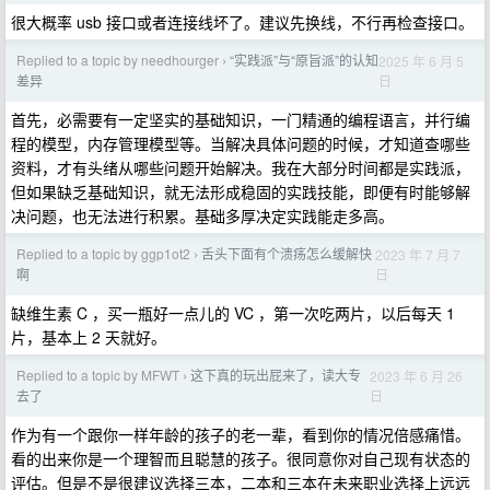
很大概率 usb 接口或者连接线坏了。建议先换线，不行再检查接口。
Replied to a topic by needhourger
“实践派”与“原旨派”的认知
2025 年 6 月 5
›
日
差异
首先，必需要有一定坚实的基础知识，一门精通的编程语言，并行编
程的模型，内存管理模型等。当解决具体问题的时候，才知道查哪些
资料，才有头绪从哪些问题开始解决。我在大部分时间都是实践派，
但如果缺乏基础知识，就无法形成稳固的实践技能，即便有时能够解
决问题，也无法进行积累。基础多厚决定实践能走多高。
Replied to a topic by ggp1ot2
舌头下面有个溃疡怎么缓解快
2023 年 7 月 7
›
日
啊
缺维生素 C ，买一瓶好一点儿的 VC ，第一次吃两片，以后每天 1
片，基本上 2 天就好。
Replied to a topic by MFWT
这下真的玩出屁来了，读大专
2023 年 6 月 26
›
日
去了
作为有一个跟你一样年龄的孩子的老一辈，看到你的情况倍感痛惜。
看的出来你是一个理智而且聪慧的孩子。很同意你对自己现有状态的
评估。但是不是很建议选择三本，二本和三本在未来职业选择上远远