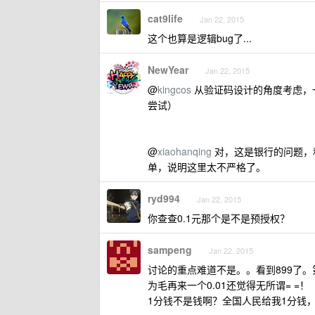
cat9life
Jan 22, 2015
这个也算是逻辑bug了...
NewYear
Jan 22, 2015
@
kingcos
从验证码设计的角度考虑，
尝试）
@
xiaohanqing
对，这是银行的问题，
单，说明这里太不严格了。
ryd994
Jan 22, 2015
你查查0.1元那个是不是预授权？
sampeng
Jan 22, 2015
讨论的重点难道不是。。看到899了
为毛再来一个0.01还觉得无所谓= =！
1分钱不是钱啊？全国人民给我1分钱