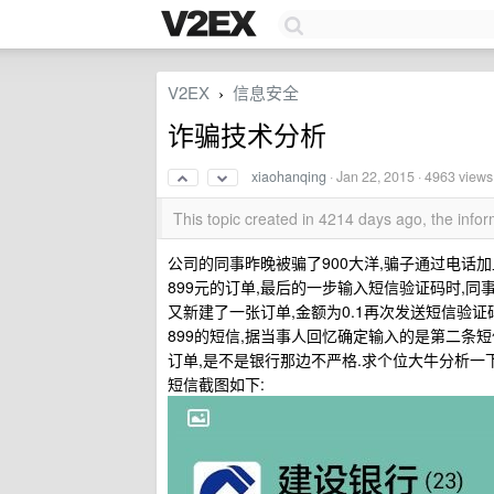
V2EX
信息安全
›
诈骗技术分析
xiaohanqing
·
Jan 22, 2015
· 4963 views
This topic created in 4214 days ago, the inf
公司的同事昨晚被骗了900大洋,骗子通过电话加
899元的订单,最后的一步输入短信验证码时,同
又新建了一张订单,金额为0.1再次发送短信验证
899的短信,据当事人回忆确定输入的是第二条
订单,是不是银行那边不严格.求个位大牛分析一
短信截图如下: