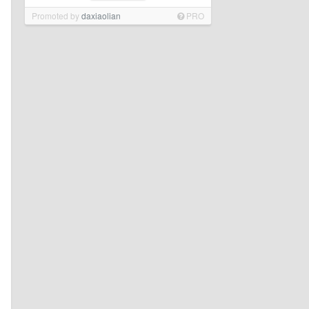
Promoted by
daxiaolian
PRO