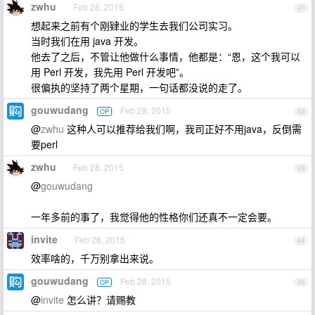
zwhu
Feb 28, 2015
41
想起来之前有个刚肄业的学生去我们公司实习。
当时我们在用 java 开发。
他去了之后，不管让他做什么事情，他都是：“恩，这个我可以
用 Perl 开发，我先用 Perl 开发吧”。
很偏执的坚持了两个星期，一句话都没说的走了。
gouwudang
Feb 28, 2015
OP
42
@
zwhu
这种人可以推荐给我们啊，我司正好不用java，反倒需
要perl
zwhu
Feb 28, 2015
43
@
gouwudang
一年多前的事了，我觉得他的性格你们还真不一定会要。
invite
Feb 28, 2015
44
效率啥的，千万别拿出来说。
gouwudang
Feb 28, 2015
OP
45
@
invite
怎么讲？请赐教