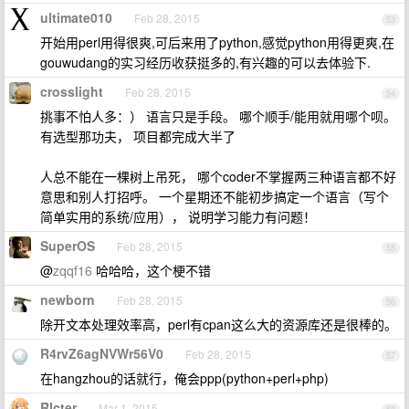
ultimate010
Feb 28, 2015
53
开始用perl用得很爽,可后来用了python,感觉python用得更爽,在
gouwudang的实习经历收获挺多的,有兴趣的可以去体验下.
crosslight
Feb 28, 2015
54
挑事不怕人多：） 语言只是手段。 哪个顺手/能用就用哪个呗。
有选型那功夫， 项目都完成大半了
人总不能在一棵树上吊死， 哪个coder不掌握两三种语言都不好
意思和别人打招呼。 一个星期还不能初步搞定一个语言（写个
简单实用的系统/应用）， 说明学习能力有问题！
SuperOS
Feb 28, 2015
55
@
zqqf16
哈哈哈，这个梗不错
newborn
Feb 28, 2015
56
除开文本处理效率高，perl有cpan这么大的资源库还是很棒的。
R4rvZ6agNVWr56V0
Feb 28, 2015
57
在hangzhou的话就行，俺会ppp(python+perl+php)
RIcter
Mar 1, 2015