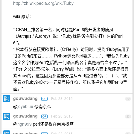
http://zh.wikipedia.org/wiki/Ruby
wiki 原话:
* CPAN上排名第一名，同时也是Perl 6的开发者的唐凤
（Autrijus / Audrey）说：“Ruby就是‘没有到处打广告的Perl
6’”。
* 松本行弘在接受欧莱礼（O'Reilly）访问时，提到“Ruby借用了
很多Perl的东西……，Python远比Perl要少……”、“我认为Ruby
这个名字作为Perl之后的一门语言的名字真是再恰当不过了。”
* Perl之父拉里·沃尔（Larry Wall）说：“很多方面上我还是很喜
欢Ruby的，这是因为那些部分是从Perl借过去的。：-）”、“我
还喜欢Ruby的C<*>一元星号操作符，所以我把它加到Perl 6里
面。”
gouwudang
Feb 28, 2015
OP
22
@
joyeblue
@南京么
gouwudang
Feb 28, 2015
OP
23
@
ngn999
perl还是得在南京找啊
gouwudang
Feb 28, 2015