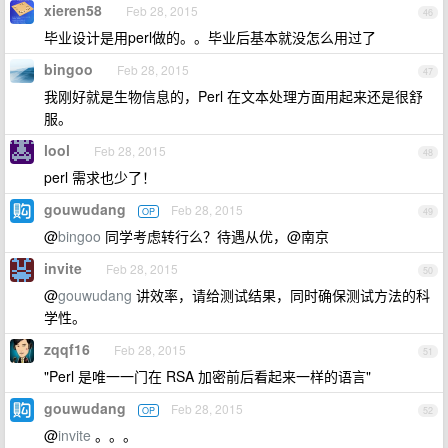
xieren58
Feb 28, 2015
46
毕业设计是用perl做的。。毕业后基本就没怎么用过了
bingoo
Feb 28, 2015
47
我刚好就是生物信息的，Perl 在文本处理方面用起来还是很舒
服。
lool
Feb 28, 2015
48
perl 需求也少了！
gouwudang
Feb 28, 2015
OP
49
@
bingoo
同学考虑转行么？待遇从优，@南京
invite
Feb 28, 2015
50
@
gouwudang
讲效率，请给测试结果，同时确保测试方法的科
学性。
zqqf16
Feb 28, 2015
51
"Perl 是唯一一门在 RSA 加密前后看起来一样的语言"
gouwudang
Feb 28, 2015
OP
52
@
invite
。。。