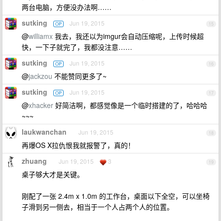
两台电脑，方便没办法啊……
sutking
Jun 19, 2015
OP
15
@
williamx
我去，我还以为imgur会自动压缩呢，上传时候超
快，一下子就完了，我都没注意……
sutking
Jun 19, 2015
OP
16
@
jackzou
不能赞同更多了~
sutking
Jun 19, 2015
OP
17
@
xhacker
好简洁啊，都感觉像是一个临时搭建的了，哈哈哈
~~~
laukwanchan
Jun 19, 2015
18
再爆OS X拉仇恨我就报警了，真的！
zhuang
Jun 19, 2015
3
19
桌子够大才是关键。
刚配了一张 2.4m x 1.0m 的工作台，桌面以下全空，可以坐椅
子滑到另一侧去，相当于一个人占两个人的位置。