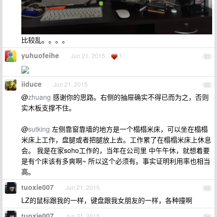
比较乱。。。。
yuhuofeihe
Jun 21, 2015
1
81
iiduce
Jun 21, 2015
82
@
zhuang
感谢你的思路。右侧的抽屉确实不得已而为之，否则
实木板支撑不住。
@
sutking
左侧靠窗靠墙的地方是一个榻榻米床，可以坐在榻榻
米床上工作，盘腿或者把腿放上去。工作累了在榻榻米床上休息
会。 我是在家soho工作的，当年在公司里 中午午休，就想着要
是有个床该有多爽啊~ 所以这个必须有。事实证明利用率也相当
高。
tuoxie007
Jun 21, 2015
83
LZ的鼠标跟我的一样，键盘跟我女朋友的一样，各种撞啊
tuoxie007
Jun 21, 2015
84