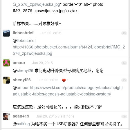
G_2576_zpswdjeuska.jpg
" border="0" alt=" photo
IMG_2576_zpswdjeuska.jpg"/></a>
阶梯书桌........对颈椎好哦~
liebesbrief
Jun 20, 2015
43
@
liebesbrief
http://i1060.photobucket.com/albums/t442/Liebesbrief/IMG_2
576_zpswdjeuska.jpg
amour
Jun 20, 2015
44
@
shenyi26
求问电动升降桌型号和购买地址，谢谢
shenyi26
Jun 20, 2015
1
45
@
amour
https://www.ki.com/products/category/tables/height-
adjustable-tables/genesis-adjustable-desking-system/
应该是这款，是公司给配的。。。购买倒是不了解
sean419
Jun 20, 2015 via iPhone
46
@
sutking
为啥不买一个USB切换器？任何键盘都可以切换了。