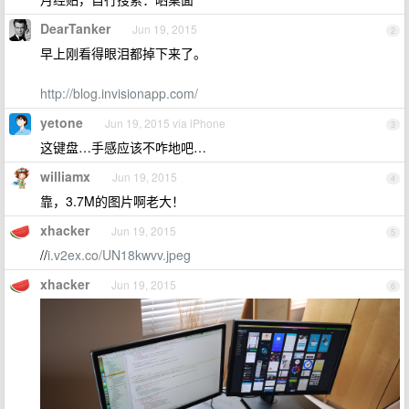
DearTanker
Jun 19, 2015
2
早上刚看得眼泪都掉下来了。
http://blog.invisionapp.com/
yetone
Jun 19, 2015 via iPhone
3
这键盘…手感应该不咋地吧…
williamx
Jun 19, 2015
4
靠，3.7M的图片啊老大！
xhacker
Jun 19, 2015
5
//
i.v2ex.co/UN18kwvv.jpeg
xhacker
Jun 19, 2015
6