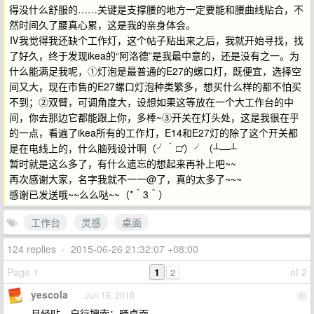
得没什么舒服的……关键是支撑腰的地方一定要能和腰曲线贴合，不
然时间久了腰真心累，这是我的亲身体会。
Ⅳ我觉得我还缺个工作灯，这个帖子贴出来之后，我就开始寻找，找
了好久，终于发现ikea的“阿洛德”是我最中意的，还是没有之一。为
什么能满足我呢，①灯泡是最普通的E27的螺口灯，既便宜，选择空
间又大，现在市售的E27螺口灯泡种类繁多，想买什么样的都不怕买
不到；②双臂，可调角度大，设想如果这等放在一个大工作台的中
间，你去那边它都能跟上你，多棒~③开关在灯头处，这是我很在乎
的一点，看遍了ikea所有的工作灯，E14和E27灯的除了这个开关都
是在电线上的，什么脑残设计啊（╯｀□′）╯（┴—┴
暂时就是这么多了，有什么遗忘的想起来再补上吧~~
再次感谢大家，名字我就不一一@了，真的太多了~~~
感谢已发送哦~~么么哒~~（*＾3＾）
工作台
灵感
桌面
124 replies
•
2015-06-26 21:32:07 +08:00
Page 1
1
of 2
2
yescola
Jun 19, 2015
1
月经贴，自行搜索：晒桌面