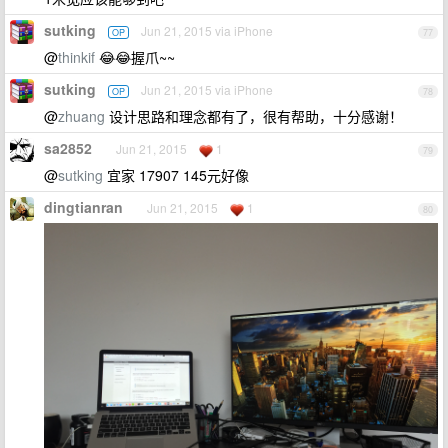
sutking
Jun 21, 2015 via iPhone
OP
77
@
thinkif
😂😂握爪~~
sutking
Jun 21, 2015 via iPhone
OP
78
@
zhuang
设计思路和理念都有了，很有帮助，十分感谢！
sa2852
Jun 21, 2015
1
79
@
sutking
宜家 17907 145元好像
dingtianran
Jun 21, 2015
1
80