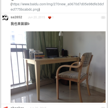
(
https://www.baidu.com/img/270new_a0670d7d05e98dfe3dcf
ecf775bcabdc.png
)
sa2852
Jun 20, 2015
1
53
我也来装装b
xhacker
Jun 20, 2015