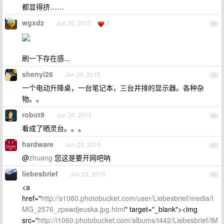
都显得挤……
wgxdz
Jun 20, 2015
2
38
刷一下存在感...
shenyi26
Jun 20, 2015
39
一个电动升降桌，一台笔记本，三台并排的显示器。各种杂
物。。
robot9
Jun 20, 2015
40
看成了晒灵台。。。
hardware
Jun 20, 2015
41
@
zhuang
您这是要开网吧呐
liebesbrief
Jun 20, 2015
42
<a
href="
http://s1060.photobucket.com/user/Liebesbrief/media/I
MG_2576_zpswdjeuska.jpg.html
" target="_blank"><img
src="
http://i1060.photobucket.com/albums/t442/Liebesbrief/IM