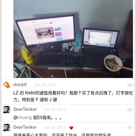
thinkif
Jun 19, 2015
29
LZ 的 K480的键盘用着好吗？我那个买了有点后悔了，打字很吃
力，特别是 F 键和 J 键
DearTanker
Jun 19, 2015
30
@
zhuang
就E5我有。。。
DearTanker
Jun 19, 2015
1
31
我是来恶心大家的，这不是工作台，这是屌丝娱乐桌