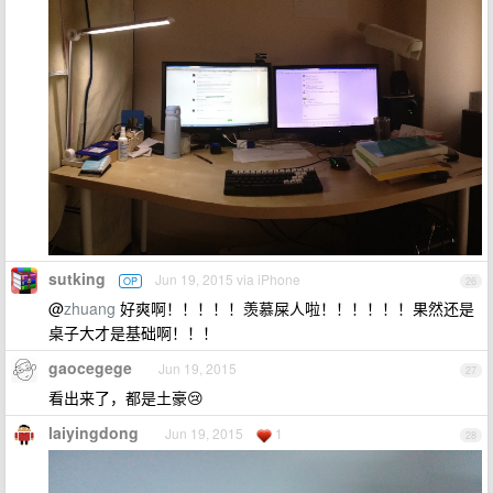
sutking
Jun 19, 2015 via iPhone
OP
26
@
zhuang
好爽啊！！！！！羡慕屎人啦！！！！！！果然还是
桌子大才是基础啊！！！
gaocegege
Jun 19, 2015
27
看出来了，都是土豪😢
laiyingdong
Jun 19, 2015
1
28