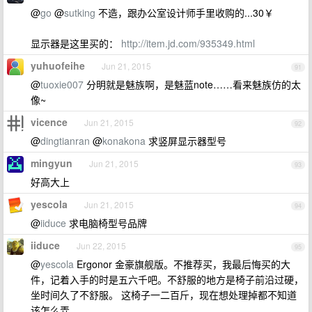
@
go
@
sutking
不造，跟办公室设计师手里收购的...30￥
显示器是这里买的：
http://item.jd.com/935349.html
yuhuofeihe
Jun 21, 2015
91
@
tuoxie007
分明就是魅族啊，是魅蓝note……看来魅族仿的太
像~
vicence
Jun 21, 2015
92
@
dingtianran
@
konakona
求竖屏显示器型号
mingyun
Jun 21, 2015
93
好高大上
yescola
Jun 21, 2015
94
@
iiduce
求电脑椅型号品牌
iiduce
Jun 22, 2015
95
@
yescola
Ergonor 金豪旗舰版。不推荐买，我最后悔买的大
件，记着入手的时是五六千吧。不舒服的地方是椅子前沿过硬，
坐时间久了不舒服。 这椅子一二百斤，现在想处理掉都不知道
该怎么弄。