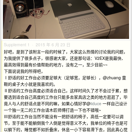
Supplement 1 · 2015 年 6 月 23 日
好吧，是到了该附言一段的时候了，大家这么热情的讨论我的问题，
为我提供了很多点子，很感谢大家，还是那句话：V2EX是我最快、
最高效得到最有价值帮助的地方，没有之一，至少目前~~
下面说说我的所得吧，
Ⅰ舒适的好工作台必须要足够大（足够宽，足够长），@zhuang 童
鞋的桌子大小就是我喜欢的。
Ⅱ舒适的工作台高度必须适合自己，这样时间久了才不会过于累，想
要选到适合自己高度的工作台只能多去家具店之类的地方逛逛了，毕
竟人与人的舒适点是不同的嘛，如果心情好学@
iiduce
一样自己设计
一个独一无二的工作台请木匠师傅打造一下也不错哦~
Ⅲ舒适的工作台当然不能没有一把舒适的椅子，高低一定要可以调
节，至于能不能躺倒我个人倒是觉得意义不大，我单位的椅子也是可
以躺下的，睡觉都不如折叠床，休息一小下容易滑下去，因此真心觉