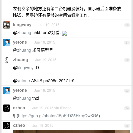
左侧空余的地方还有第二台机器没装好，显示器后面准备放
NAS，再靠边还有足够的空间做纸笔工作。
kingwrcy
Jun 19, 2015
20
@
zhuang
hhkb pro2好看.
yetone
Jun 19, 2015
21
@
zhuang
求屏幕型号
zhuang
Jun 19, 2015
22
@
kingwrcy
:D
@
yetone
ASUS pb298q 29" 21:9
yetone
Jun 19, 2015
23
@
zhuang
thx!
czheo
Jun 19, 2015 via iPhone
24
![](
https://goo.gl/photos/fBpPrD25FkrqQwKG6
)
czheo
Jun 19, 2015
25