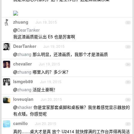
zhuang
Jun 19, 2015
32
@
DearTanker
我这渣画质能认出 E5 也是厉害啊
DearTanker
Jun 19, 2015
33
@
zhuang
那么明显，还渣画质，我那个才是渣画质
chevalier
Jun 19, 2015
34
@
zhuang
哪里入的？多少米？
lsmgeb89
Jun 19, 2015
35
@
zhuang
活捉土豪啊！
loveuqian
Jun 20, 2015
36
@
xhacker
你是宜家那套桌脚和桌板嘛？我坐着感觉显示器放的
有点矮。你感觉呢
camillo
Jun 20, 2015
37
真的……桌大才是真 放个 U2414 就快撑满的工作台弄得再简洁