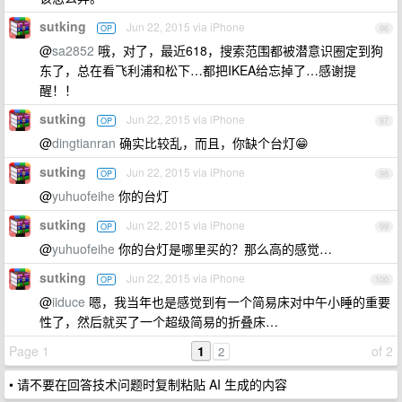
sutking
Jun 22, 2015 via iPhone
OP
96
@
sa2852
哦，对了，最近618，搜索范围都被潜意识圈定到狗
东了，总在看飞利浦和松下…都把IKEA给忘掉了…感谢提
醒！！
sutking
Jun 22, 2015 via iPhone
OP
97
@
dingtianran
确实比较乱，而且，你缺个台灯😁
sutking
Jun 22, 2015 via iPhone
OP
98
@
yuhuofeihe
你的台灯
sutking
Jun 22, 2015 via iPhone
OP
99
@
yuhuofeihe
你的台灯是哪里买的？那么高的感觉…
sutking
Jun 22, 2015 via iPhone
OP
100
@
iiduce
嗯，我当年也是感觉到有一个简易床对中午小睡的重要
性了，然后就买了一个超级简易的折叠床…
Page 1
1
of 2
2
• 请不要在回答技术问题时复制粘贴 AI 生成的内容