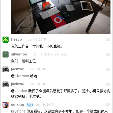
fresco
Jun 19, 2015
10
我的工作台非常的乱，不忍直视。
silvernoo
Jun 19, 2015 via Android
11
我们一般叫工位
jackzou
Jun 19, 2015
12
@
silvernoo
哈哈
jackzou
Jun 19, 2015
13
@
xhacker
我换了全键盘后感觉手舒服多了。 这个小键盘按方向
键很别扭，手难受。
sutking
Jun 19, 2015
OP
14
@
yetone
你没看错，这键盘真是不咋地，但是一个键盘能输入