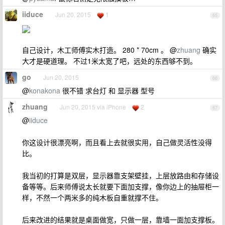
iiduce
Jun 20, 2015
1
65
自己设计，木工师傅实木打造。 280 * 70cm 。 @
zhuang
确实
大才是硬道理。 不过1米太宽了吧，远处的东西够不到。
go
Jun 20, 2015
66
@
konakona
很不错 求台灯 和 显示器 型号
zhuang
Jun 20, 2015 via iPhone
2
67
@
iiduce
你这设计很漂亮啊，而且看上去就很实用，自己做灵活性没得
比。
我当初的打算是双层，显示器靠支架壁挂，上层放路由和存储设
备等等。后来师傅说太长就要下面加支撑，像你边上的抽屉柜一
样，不然一个两米多的纯木板自重就撑不住。
后来改进的结果就是桌面做宽，只做一层，靠墙一面加支撑板。