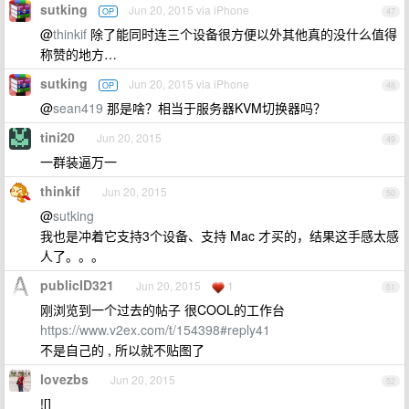
sutking
Jun 20, 2015 via iPhone
OP
47
@
thinkif
除了能同时连三个设备很方便以外其他真的没什么值得
称赞的地方…
sutking
Jun 20, 2015 via iPhone
OP
48
@
sean419
那是啥？相当于服务器KVM切换器吗？
tini20
Jun 20, 2015
49
一群装逼万一
thinkif
Jun 20, 2015
50
@
sutking
我也是冲着它支持3个设备、支持 Mac 才买的，结果这手感太感
人了。。。
publicID321
Jun 20, 2015
1
51
刚浏览到一个过去的帖子 很COOL的工作台
https://www.v2ex.com/t/154398#reply41
不是自己的 , 所以就不贴图了
lovezbs
Jun 20, 2015
52
![]