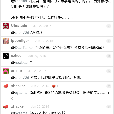
@
xhacker
西瓜君，请问你的显示器是啥牌子的。。 另外鼠标右
侧的是无线触摸板吗？？
地下的排线整理下把。看着好难受。。。
Ultratude
Jun 20, 2015
59
@
shenyi26
AMZN?
ipconfiger
Jun 20, 2015
60
@
DearTanker
右边的栅栏是个什么鬼？还有多久刑满释放？
czheo
Jun 20, 2015
61
@
nowbear
?
amour
Jun 20, 2015
62
@
shenyi26
不错，找找哪里买得到的。谢谢。
xhacker
Jun 20, 2015
1
63
@
pysama
: Dell P2415Q 和 ASUS PA248Q，排线确实乱……>
<
xhacker
Jun 20, 2015
64
@
pysama
: 鼠标右侧是无限触摸板…