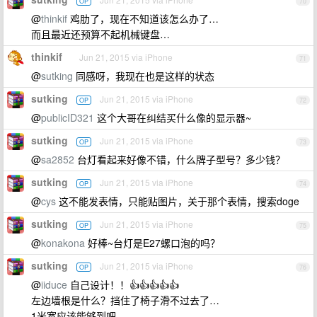
OP
70
@
thinkif
鸡肋了，现在不知道该怎么办了…
而且最近还预算不起机械键盘…
thinkif
Jun 21, 2015 via iPhone
71
@
sutking
同感呀，我现在也是这样的状态
sutking
Jun 21, 2015 via iPhone
OP
72
@
publicID321
这个大哥在纠结买什么像的显示器~
sutking
Jun 21, 2015 via iPhone
OP
73
@
sa2852
台灯看起来好像不错，什么牌子型号？多少钱？
sutking
Jun 21, 2015 via iPhone
OP
74
@
cys
这不能发表情，只能贴图片，关于那个表情，搜索doge
sutking
Jun 21, 2015 via iPhone
OP
75
@
konakona
好棒~台灯是E27螺口泡的吗？
sutking
Jun 21, 2015 via iPhone
OP
76
@
iiduce
自己设计！！👍👍👍👍👍
左边墙根是什么？挡住了椅子滑不过去了…
1米宽应该能够到吧