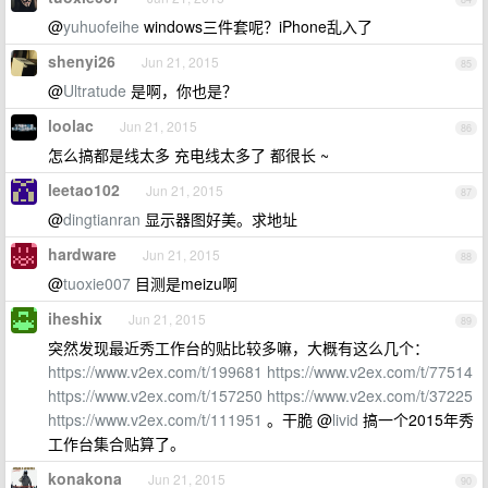
@
yuhuofeihe
windows三件套呢？iPhone乱入了
shenyi26
Jun 21, 2015
85
@
Ultratude
是啊，你也是？
loolac
Jun 21, 2015
86
怎么搞都是线太多 充电线太多了 都很长 ~
leetao102
Jun 21, 2015
87
@
dingtianran
显示器图好美。求地址
hardware
Jun 21, 2015
88
@
tuoxie007
目测是meizu啊
iheshix
Jun 21, 2015
89
突然发现最近秀工作台的贴比较多嘛，大概有这么几个：
https://www.v2ex.com/t/199681
https://www.v2ex.com/t/77514
https://www.v2ex.com/t/157250
https://www.v2ex.com/t/37225
https://www.v2ex.com/t/111951
。干脆 @
livid
搞一个2015年秀
工作台集合贴算了。
konakona
Jun 21, 2015
90