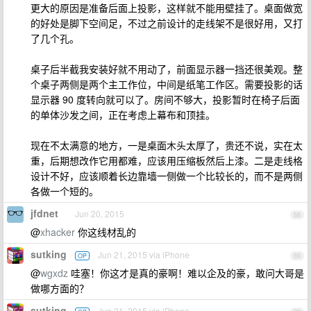
更大的原因是准备后面上投影，这样就不能用壁挂了。桌面做宽
的好处是脚下空间足，不过之前设计的走线架不是很好用，又打
了几个孔。
桌子后半截我安装好就不用动了，前面显示器一挡还很美观。整
个桌子两侧是两个主工作位，中间是纸笔工作区。需要投影的话
显示器 90 度转向就可以了。房间不够大，投影暂时在椅子后面
的单体沙发之间，正在考虑上幕布和顶挂。
现在不太满意的地方，一是桌面木头太厚了，贵还不说，实在太
重，后期想改作它用都难，应该用压缩板然后上漆。二是走线格
设计不好，应该顺着长边靠墙一侧做一个比较长的，而不是两侧
各做一个短的。
jfdnet
Jun 20, 2015
68
@
xhacker
你这线材乱的
sutking
Jun 21, 2015 via iPhone
OP
69
@
wgxdz
哇塞！你这才是真的豪啊！难以企及的豪，敢问大哥是
做哪方面的？
sutking
Jun 21, 2015 via iPhone