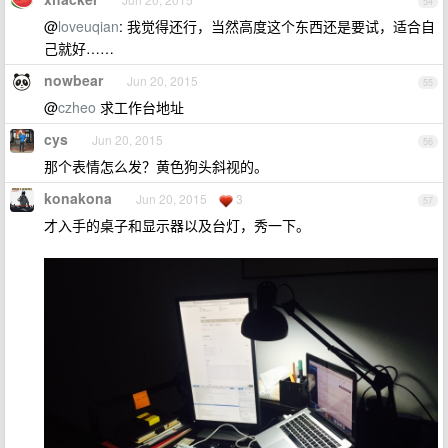
54
@
loveuqian
: 我觉得还行，当然高度这个东西还是要试，适合自
己就好……
nowbear
Jun 20, 2015
55
@
czheo
求工作台地址
cys
Jun 20, 2015
56
那个表情怎么发？黄色狗头斜视的。
konakona
Jun 20, 2015
3
57
才入手的桌子和显示器以及台灯，秀一下。