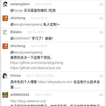
taxiangdeni
Oct 16, 2015
53
@
tiange
天马营是你做的 /吃惊
zhicheng
Oct 16, 2015
54
@
wangluowangwang
私人定制〜
Bijiabo
Oct 16, 2015
55
@
a33004407
学习了！谢谢！
zhicheng
Oct 16, 2015
56
@
wangluowangwang
推荐你关注一下这两个项目。
https://github.com/zerqu/qingcheng
https://github.com/lepture/yue.css
hiroya
Oct 17, 2015 via iPad
57
高中生的个人博客
https://alleysakura.com
也没有什么技术含
量……
a358003542
Oct 17, 2015
58
http://blog.cdwanze.org/