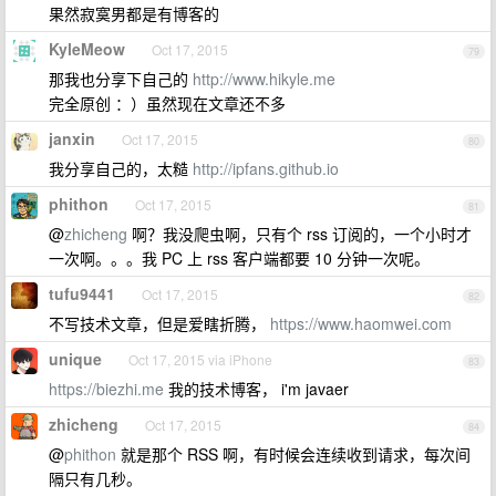
果然寂寞男都是有博客的
KyleMeow
Oct 17, 2015
79
那我也分享下自己的
http://www.hikyle.me
完全原创 ：）虽然现在文章还不多
janxin
Oct 17, 2015
80
我分享自己的，太糙
http://ipfans.github.io
phithon
Oct 17, 2015
81
@
zhicheng
啊？我没爬虫啊，只有个 rss 订阅的，一个小时才
一次啊。。。我 PC 上 rss 客户端都要 10 分钟一次呢。
tufu9441
Oct 17, 2015
82
不写技术文章，但是爱瞎折腾，
https://www.haomwei.com
unique
Oct 17, 2015 via iPhone
83
https://biezhi.me
我的技术博客， i'm javaer
zhicheng
Oct 17, 2015
84
@
phithon
就是那个 RSS 啊，有时候会连续收到请求，每次间
隔只有几秒。