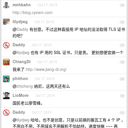
mnhkahn
Oct 17, 2015
85
http://blog.cyeam.com
lilydjwg
Oct 17, 2015
86
@
Daddy
有创意。不过这种直接用 IP 地址的没法取得 TLS 证书
的吧？
Daddy
Oct 17, 2015
87
@
lilydjwg
也有 IP 用的 SSL 证书，只是贵。 更别想便宜搞一个
ChiangDi
Oct 17, 2015
88
我来了
http://www.jiang-di.org/
phithon
Oct 17, 2015
89
@
zhicheng
纳尼，这两天还有么
LioMore
Oct 17, 2015
90
国民老公廖雪峰。
Daddy
Oct 17, 2015
91
@
lilydjwg
哈哈，也不是创意，只是以前搞的搬瓦工有 4 个 IP ，
不用白不用，不用域名不用解析不怕劫持，速度快嘛 ~~~ 再