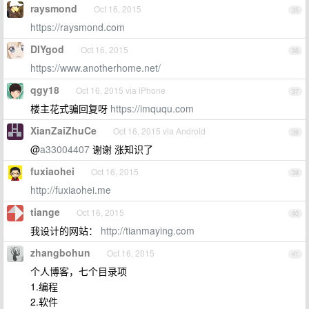
raysmond
Oct 16, 2015
35
https://raysmond.com
DIYgod
Oct 16, 2015
36
https://www.anotherhome.net/
qgy18
Oct 16, 2015 via iPhone
37
楼主花式骗回复呀
https://imququ.com
XianZaiZhuCe
Oct 16, 2015 via Android
38
@
a33004407
谢谢 涨知识了
fuxiaohei
Oct 16, 2015
39
http://fuxiaohei.me
tiange
Oct 16, 2015
40
我设计的网站：
http://tianmaying.com
zhangbohun
Oct 16, 2015
41
个人博客，七个目录项
1.编程
2.软件