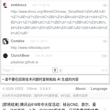
embbnux
Oct 17, 2015
98
http://www.dmoz.org/World/Chinese_Simplified/%E8%AE%A1
%E7%AE%97%E6%9C%BA/%E4%BA%92%E8%81%94%E7%
BD%91%E7%BB%9C/%E7%BD%91%E7%BB%9C%E8%B5%
84%E6%BA%90/%E5%8D%9A%E5%AE%A2/%E6%8A%80%E
6%9C%AF/
Comdex
Oct 17, 2015
99
http://www.reflectsky.com
ClutchBear
Oct 18, 2015
100
playbear.github.io
Page 1
1
of 2
2
• 请不要在回答技术问题时复制粘贴 AI 生成的内容
© 2026 V2EX · 159ms · 3.9.8.5
About
·
Language
618年中大促即将结束：国内外VPS服务器，99元起，续费代金券
[即将结束] 腾讯云618年中大促活动：硅谷CN2、首尔、曼
›