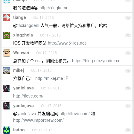
71
我的渣渣博客
http://xinqiu.me
tiange
Oct 17, 2015
72
@
taxiangdeni
人气一般，请帮忙支持和推广，哈哈
xingzhela
Oct 17, 2015
73
IOS 开发教程网站
http://www.51ios.net
Wenwei
Oct 17, 2015
74
总算加了个 ssl ，刚刚迁移完。
https://blog.crazycoder.cc
mikej
Oct 17, 2015
75
推荐自己：
http://mikej.me
:P
yanleijava
Oct 17, 2015
76
http://ifeve.com/
yanleijava
Oct 17, 2015
77
@
yanleijava
并发编程网
http://ifeve.com/
和
http://www.importnew.com/
lsdoo
Oct 17, 2015
78