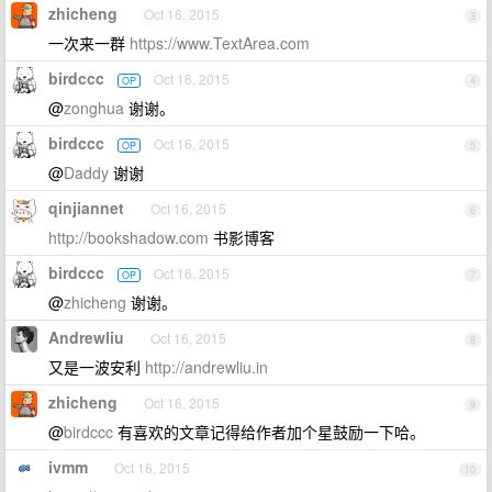
zhicheng
Oct 16, 2015
3
一次来一群
https://www.TextArea.com
birdccc
Oct 16, 2015
OP
4
@
zonghua
谢谢。
birdccc
Oct 16, 2015
OP
5
@
Daddy
谢谢
qinjiannet
Oct 16, 2015
6
http://bookshadow.com
书影博客
birdccc
Oct 16, 2015
OP
7
@
zhicheng
谢谢。
Andrewliu
Oct 16, 2015
8
又是一波安利
http://andrewliu.in
zhicheng
Oct 16, 2015
9
@
birdccc
有喜欢的文章记得给作者加个星鼓励一下哈。
ivmm
Oct 16, 2015
10