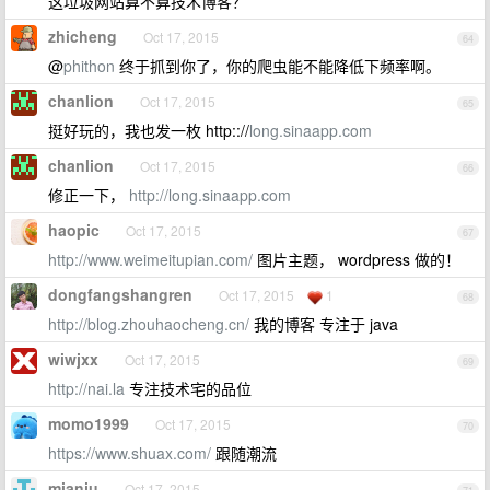
这垃圾网站算不算技术博客？
zhicheng
Oct 17, 2015
64
@
phithon
终于抓到你了，你的爬虫能不能降低下频率啊。
chanlion
Oct 17, 2015
65
挺好玩的，我也发一枚 http:://
long.sinaapp.com
chanlion
Oct 17, 2015
66
修正一下，
http://long.sinaapp.com
haopic
Oct 17, 2015
67
http://www.weimeitupian.com/
图片主题， wordpress 做的！
dongfangshangren
Oct 17, 2015
1
68
http://blog.zhouhaocheng.cn/
我的博客 专注于 java
wiwjxx
Oct 17, 2015
69
http://nai.la
专注技术宅的品位
momo1999
Oct 17, 2015
70
https://www.shuax.com/
跟随潮流
mianju
Oct 17, 2015