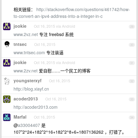
相关链接：
http://stackoverflow.com/questions/461742/how-
to-convert-an-ipv4-address-into-a-integer-in-c
jookie
Oct 16, 2015 via Android
29
www.2vz.net
专注 freebsd 系统
tntsec
Oct 16, 2015
30
www.tntsec.com
专注装逼
jookie
Oct 16, 2015 via Android
31
www.2zv.net
爱自慰……一个民工的博客
youngsterxyf
Oct 16, 2015
32
http://blog.xiayf.cn
acoder2013
Oct 16, 2015
33
http://acoder2013.com
Marfal
Oct 16, 2015
34
@
a33004407
是
107*2^24+182*2^16+182*2^8+6=1807136262 ，打错了。