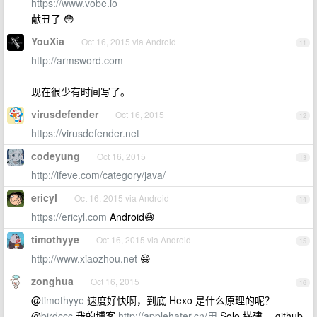
https://www.vobe.io
献丑了 😳
YouXia
Oct 16, 2015 via Android
11
http://armsword.com
现在很少有时间写了。
virusdefender
Oct 16, 2015
12
https://virusdefender.net
codeyung
Oct 16, 2015
13
http://ifeve.com/category/java/
ericyl
Oct 16, 2015 via Android
14
https://ericyl.com
Android😄
timothyye
Oct 16, 2015 via Android
15
http://www.xiaozhou.net
😄
zonghua
Oct 16, 2015
16
@
timothyye
速度好快啊，到底 Hexo 是什么原理的呢？
@
birdccc
我的博客
http://applehater.cn/用
Solo 搭建， github