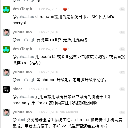
VmuTargh
Feb 24, 2016
1
14
@
yuhaaitao
chrome 直接用的是系统自带， XP 不认 let's
encrypt
yuhaaitao
Feb 24, 2016
15
@
VmuTargh
要抛弃 xp 吗？无法用搜索的
VmuTargh
Feb 24, 2016
1
16
@
yuhaaitao
用 opera12 或者 ff 这些证书独立实现的，或者直接
抛弃 xp （推荐）
yuhaaitao
Feb 24, 2016
17
@
VmuTargh
等 chrome 升级吧，老电脑升级不动了。
alect
Feb 24, 2016
18
@
yuhaaitao
别用直接用系统自带证书系统的浏览器比如
chrome ，用 firefox 这种内置证书系统的没问题
yuhaaitao
Feb 25, 2016 via Android
19
@
alect
换浏览器也是个系统工程， chrome 和安装过手机高度
集成，用着太方便了。不知 v2 以后是否还会支持 xp ？