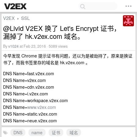
V2EX
SSL
›
@Livid V2EX 换了 Let's Encrypt 证书，
漏掉了 hk.v2ex.com 域名。
By
v1024
at Feb 23, 2016 · 5089 views
今早发现 Chrome 提示证书有问题，还以为是被劫持了，原来是换证
书了，而我书签里存的域名是 hk.v2ex.com 。
DNS Name=fast.v2ex.com
DNS Name=v2ex.com
DNS Name=cdn.v2ex.com
DNS Name=i.v2ex.com
DNS Name=workspace.v2ex.com
DNS Name=
www.v2ex.com
DNS Name=static.v2ex.com
DNS Name=neue.v2ex.com
DNS
name
证书
域名