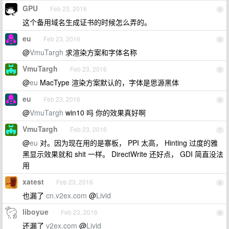
GPU
Feb 23, 2016
3
这个备用域名生成证书的时候怎么弄的。
eu
Feb 23, 2016
4
@
VmuTargh
求渲染方案和字体名称
VmuTargh
Feb 23, 2016
5
@
eu
MacType 渲染方案默认的，字体是思源黑体
eu
Feb 23, 2016
6
@
VmuTargh
win10 吗 你的效果真好啊
VmuTargh
Feb 23, 2016
7
@
eu
对。因为现在用的是寨板， PPI 太高， Hinting 过度的雅
黑显示效果就和 shit 一样。 DirectWrite 还好点， GDI 简直没法
用
xatest
Feb 23, 2016
8
也漏了
cn.v2ex.com
@
Livid
liboyue
Feb 23, 2016
9
还漏了
v2ex.com
@
Livid