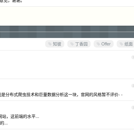
意见，谢谢。
知彼
丁香园
Offer
纸面
是分布式爬虫技术和巨量数据分析这一块，官网的风格暂不评价- -
个网站，这前端的水平...
...