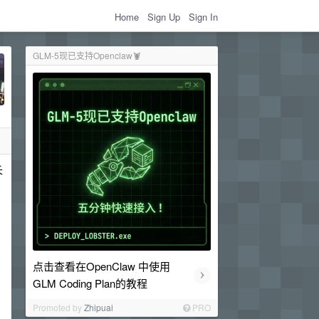
Home
Sign Up
Sign In
GLM-5现已支持Openclaw🦞
长
点击查看在OpenClaw 中使用
›
GLM Coding Plan的教程
Promoted by
Zhipuai
PRO