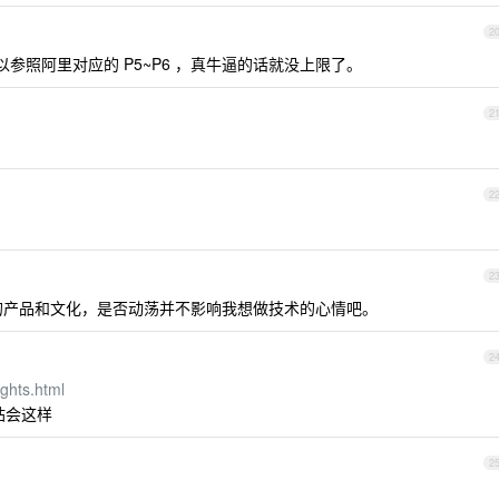
2
参照阿里对应的 P5~P6 ，真牛逼的话就没上限了。
2
2
2
的产品和文化，是否动荡并不影响我想做技术的心情吧。
2
ights.html
站会这样
2