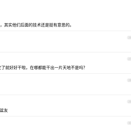
，其实他们后面的技术还是挺有意思的。
2
2
定了就好好干啦，在哪都能干出一片天地不是吗？
2
2
盆友
3