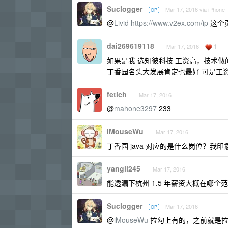
Suclogger
Mar 17, 2016 via iPhone
OP
@
Livid
https://www.v2ex.com/ip
这个
dai269619118
1
Mar 17, 2016
如果是我 选知彼科技 工资高，技术做
丁香园名头大发展肯定也最好 可是工资
fetich
Mar 17, 2016
@
mahone3297
233
iMouseWu
Mar 17, 2016
丁香园 java 对应的是什么岗位？我印
yangli245
Mar 17, 2016
能透漏下杭州 1.5 年薪资大概在哪个
Suclogger
Mar 17, 2016
OP
@
iMouseWu
拉勾上有的，之前就是拉