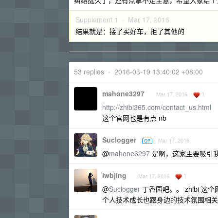
纠结挺久了，还有点拿不定主意，希望大家给个
Supplement 1 ·
Mar 17, 2016
结果就是：接了买好车，拒了其他的
53 replies
•
2016-03-19 13:40:02 +08:00
mahone3297
1
Mar 17, 2016
http://zhibi365.com/contact_us.html
这个官网也是有点 nb
Suclogger
Mar 17, 2016
OP
@
mahone3297
是啊，这家主要吸引我
lwbjing
1
Mar 17, 2016
@
Suclogger
丁香园吧。。 zhibi 这
个人技术成长也跟身边的技术氛围相关的