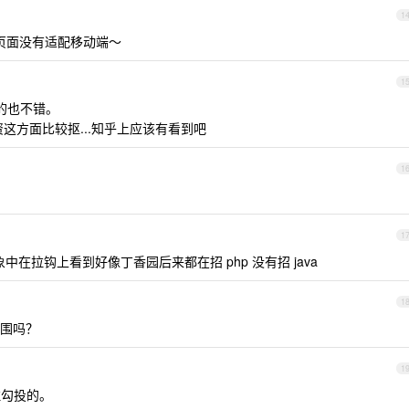
1
页面没有适配移动端～
1
的也不错。
这方面比较抠...知乎上应该有看到吧
1
1
象中在拉钩上看到好像丁香园后来都在招 php 没有招 java
1
范围吗？
1
勾投的。