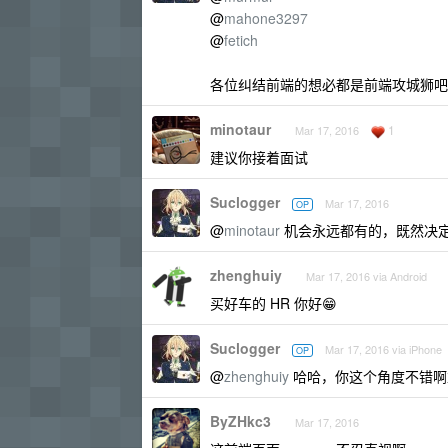
@
mahone3297
@
fetich
各位纠结前端的想必都是前端攻城狮吧
minotaur
1
Mar 17, 2016
建议你接着面试
Suclogger
Mar 17, 2016
OP
@
minotaur
机会永远都有的，既然决
zhenghuiy
Mar 17, 2016 via Android
买好车的 HR 你好😁
Suclogger
Mar 17, 2016 via iPhone
OP
@
zhenghuiy
哈哈，你这个角度不错啊
ByZHkc3
Mar 17, 2016