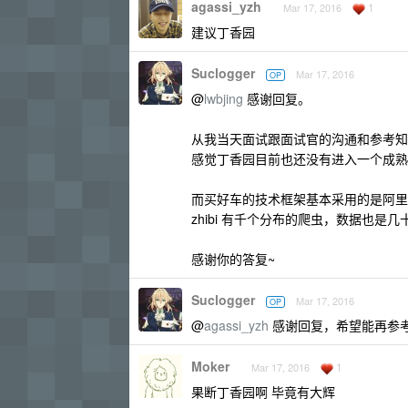
agassi_yzh
1
Mar 17, 2016
建议丁香园
Suclogger
Mar 17, 2016
OP
@
lwbjing
感谢回复。
从我当天面试跟面试官的沟通和参考
感觉丁香园目前也还没有进入一个成熟
而买好车的技术框架基本采用的是阿里
zhibi 有千个分布的爬虫，数据也是
感谢你的答复~
Suclogger
Mar 17, 2016
OP
@
agassi_yzh
感谢回复，希望能再参
Moker
1
Mar 17, 2016
果断丁香园啊 毕竟有大辉