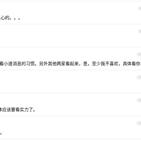
真心的。。。
1
看小道消息的习惯。另外其他两家看起来，恩，至少我不喜欢，具体看你
1
1
体应该要看实力了。
1
。