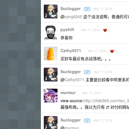
Suclogger
Mar 17, 2016
OP
@
yangli245
这个没法说啊，普通的可以
pyshift
1
Mar 17, 2016
恭喜你
Cathy0571
1
Mar 17, 2016
买好车最近有点动荡吧。。。
Suclogger
Mar 17, 2016
OP
@
Cathy0571
主要是比较看中阿里系
murmur
Mar 17, 2016
view-source:
http://zhibi365.com/ten_l
最强布局。。我以为只有 zf 对付的网
Suclogger
Mar 17, 2016
OP
@
murmur