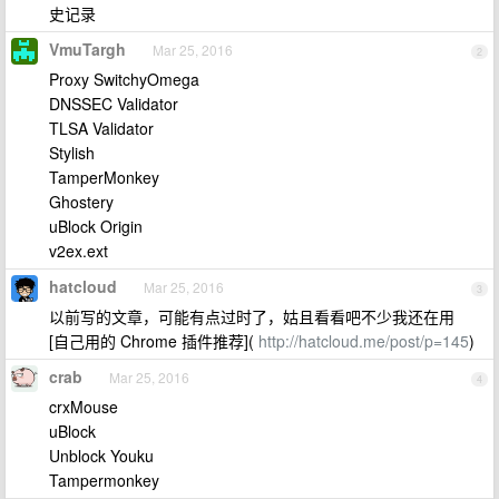
史记录
VmuTargh
Mar 25, 2016
2
Proxy SwitchyOmega
DNSSEC Validator
TLSA Validator
Stylish
TamperMonkey
Ghostery
uBlock Origin
v2ex.ext
hatcloud
Mar 25, 2016
3
以前写的文章，可能有点过时了，姑且看看吧不少我还在用
[自己用的 Chrome 插件推荐](
http://hatcloud.me/post/p=145
)
crab
Mar 25, 2016
4
crxMouse
uBlock
Unblock Youku
Tampermonkey