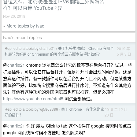
各位大神，北京联通通过 IPV6 翻墙上外网怎么
样？可以直连 YouTube 吗？
Nov 20, 2018
More topics by fvae
»
fvae's recent replies
Replied to a topic by charlie21
关于标签类功能： Chrome 有哪个
2019 年
›
5 月 3 日
扩展较为好用 or Chromium 的哪个第三方版本做得比较好？
@
charlie21
chrome 浏览器怎么让它的标签页在后台打开？试过一些
扩展插件，可以让它在后台打开，但是打开时会出现闪动现象，还是
放弃这种插件。有一款插件可以在后台打开而且不闪动，但是某些方
面体验不好，比如淘宝搜索商品后进行排序时。不知道有什么其他方
法？其他有这种功能的外国浏览器也可以推荐，但是必须在
https://www.youtube.com/html5
测试全部通过。
Replied to a topic by wj5868386
关于 chrome，有什么比较
2018 年 12 月
›
23 日
好的插件？
@
charlie21
你好 朋友 Click to tab 这个插件在 google 搜索时候点击
google 网页快照时候不方便吧 怎么解决啊？