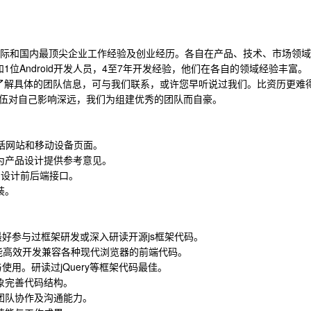
国际和国内最顶尖企业工作经验及创业经历。各自在产品、技术、市场领域
位Android开发人员，4至7年开发经验，他们在各自的领域经验丰富。
了解具体的团队信息，可与我们联系，或许您早听说过我们。比资历更难
伍对自己影响深远，我们为组建优秀的团队而自豪。
包括网站和移动设备页面。
为产品设计提供参考意见。
与设计前后端接口。
装。
验。最好参与过框架研发或深入研读开源js框架代码。
化，能高效开发兼容各种现代浏览器的前端代码。
计与使用。研读过jQuery等框架代码最佳。
象完善代码结构。
团队协作及沟通能力。