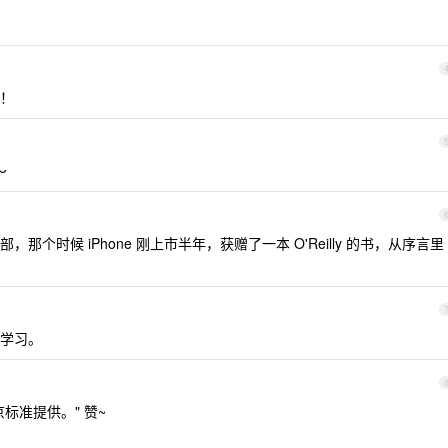
！
～
个时候 iPhone 刚上市半年，获赠了一本 O'Reilly 的书，从序言里
学习。
标准提供。" 赞~