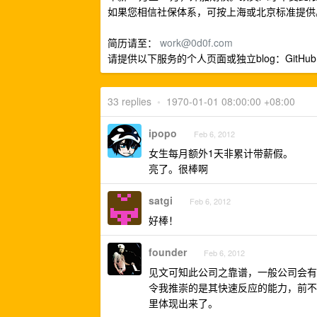
如果您相信社保体系，可按上海或北京标准提供
简历请至：
work@0d0f.com
请提供以下服务的个人页面或独立blog：GitHub、Stac
33 replies
•
1970-01-01 08:00:00 +08:00
ipopo
Feb 6, 2012
女生每月额外1天非累计带薪假。
亮了。很棒啊
satgi
Feb 6, 2012
好棒！
founder
Feb 6, 2012
见文可知此公司之靠谱，一般公司会有
令我推崇的是其快速反应的能力，前不久
里体现出来了。