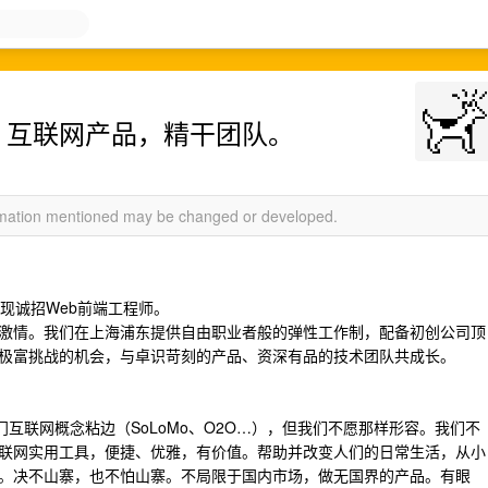
师。互联网产品，精干团队。
ormation mentioned may be changed or developed.
现诚招Web前端工程师。
激情。我们在上海浦东提供自由职业者般的弹性工作制，配备初创公司顶
极富挑战的机会，与卓识苛刻的产品、资深有品的技术团队共成长。
门互联网概念粘边（SoLoMo、O2O…），但我们不愿那样形容。我们不
联网实用工具，便捷、优雅，有价值。帮助并改变人们的日常生活，从小
。决不山寨，也不怕山寨。不局限于国内市场，做无国界的产品。有眼