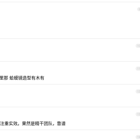
1
1
篇》里那 蛤蟆镜造型有木有
1
1
注重实效。果然是精干团队，靠谱
1