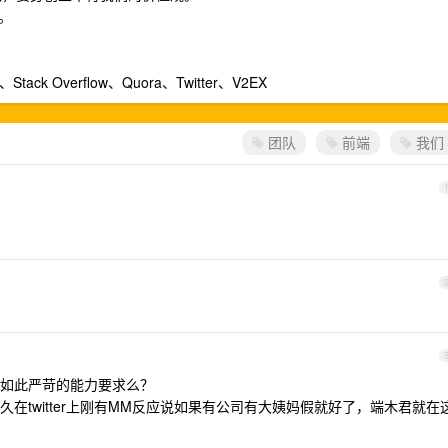
。
k Overflow、Quora、Twitter、V2EX
团队
前端
我们
如此严苛的能力要求么？
在twitter上刚有MM反应说如果有公司有大姨妈假就好了，端木君就在