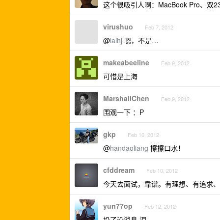
这个很吸引人啊：MacBook Pro、双23
virushuo
Feb 7, 2012
@
laihj
嗯，不是…
makeabeeline
Feb 9, 2012
可惜是上海
MarshallChen
Feb 9, 2012
围观一下 ：P
gkp
Feb 10, 2012
@
handaoliang
擦擦口水！
cfddream
Feb 10, 2012
今天去面试，靠谱。有理想、有追求、
yun77op
Feb 12, 2012
投了没消息 泪