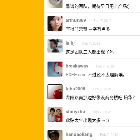
靠谱的团队，期待早日用上产品:)
arthur369
Feb 7, 2012
写得非常赞~~字有点多
laihj
Feb 7, 2012
这是团队三人都出现了吗
breakaway
Feb 7, 2012
EXFE.com
不过还不太理解唉。
fehu2005
Feb 7, 2012
龙阳路南那边好像没商务楼吧 培华？
shinyzhu
Feb 7, 2012
此贴大牛出现太多～ :)
handaoliang
Feb 7, 2012