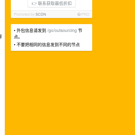
👉 联系获取最低折扣
Promoted by
SCDN
PRO
• 外包信息请发到
/go/outsourcing
节
得
点。
• 不要把相同的信息发到不同的节点