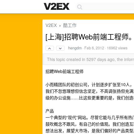
V2EX
酷工作
›
[上海]招聘Web前端工程
hengdm
·
Feb 6, 2012
· 16962 views
This topic created in 5297 days ago, the inf
招聘Web前端工程师
小而精团队的初创公司，计划逐步扩张至10人，
我们不忽悠理想但信念坚定，不高调张扬但充满
级的办公设施……比这些更重要的是，我们创造
产品
一个典型的“现代”网站。尽管它能与几乎所有热
鼓吹概念不跟风，有自己的价值观。我们创造互
想法出发，展望大市场，是我们偏好的产品类型