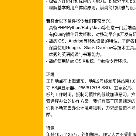
- 极强的好奇心和优异的习能力。积极分享知识
- 理解基本的用户体验原则，崇尚简约优雅的设
若符合以下条件将令我们非常高兴：
- 具备PHP/Python/Ruby/Java等任意
- 有jQuery插件开发经验，对移动平台js开发有
- 熟悉iOS、Andriod等移动设备的特性，了
- 深度使用Google、Stack Overflow等技术工具
- 优秀的英语阅读与书写能力。
- 熟练使用Mac OS X系统、*nix命令行环境。
环境
工作地点在上海浦东，地铁2号线龙阳路站南1.6公
寸IPS屏显示器、256/512GB SSD、
板的工作时间，抵制习惯性的低效加班恶习，推
索远程办公的协作方案。我们有高于国家规定的
们将不断完善办公环境与福利，力求建设造不寻
酷。
待遇
年薪10万至25万，外加期权。顶尖人才不受此