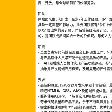
界、开放，与全球最前沿的伙伴竞争。
团队
创始团队由3人组成，至少7年工作经验。多年
具备一定声望和影响力。此外团队将有3位后台和1
以及1位出色的设计师，作品曾获红点设计奖。
的，是团队成员间契合一致的价值观。与何人为
职责
- 全面负责Web前端呈现和交互的研发工作，
- 与产品设计人员紧密配合创造高品质的产品，
- 与API和后端人员协作实现产品功能逻辑，参
- 抽象并开发前端应用框架，及可复用的控件套
要求
- 高超的原生JavaScript开发水平和丰富经
- 精通HTML5、CSS，AJAX及前端性能优
- 熟练使用jQuery，了解其它几种js框架的设
- 苛求代码质量和产品品质，乐于不断改进并抽
- 突出的快速理解能力与高效表达能力，优秀的