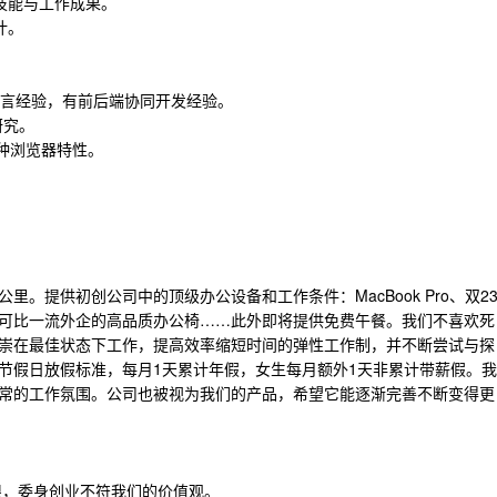
技能与工作成果。
计。
一门后端语言经验，有前后端协同开发经验。
研究。
解各种浏览器特性。
。
里。提供初创公司中的顶级办公设备和工作条件：MacBook Pro、双2
宜家家具、可比一流外企的高品质办公椅……此外即将提供免费午餐。我们不喜欢死
崇在最佳状态下工作，提高效率缩短时间的弹性工作制，并不断尝试与探
节假日放假标准，每月1天累计年假，女生每月额外1天非累计带薪假。我
常的工作氛围。公司也被视为我们的产品，希望它能逐渐完善不断变得更
限，委身创业不符我们的价值观。