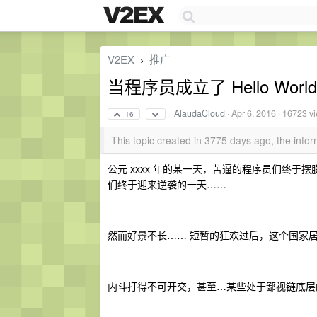
V2EX
推广
›
当程序员成立了 Hello Wor
AlaudaCloud
·
Apr 6, 2016
· 16723 v
16
This topic created in 3775 days ago, the inf
公元 xxxx 年的某一天，苦逼的程序员们终于摆脱了产
们终于迎来逆袭的一天……
然而好景不长…… 短暂的狂欢过后，这个国家
内斗打得不可开交，甚至…某些处于鄙视链底层