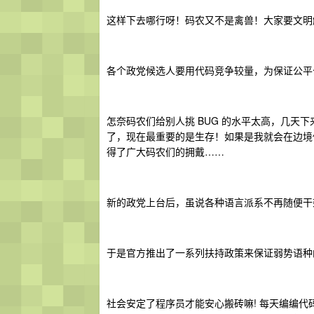
这样下去哪行呀！码农又不是禽兽！大家要文明
各个政党候选人要用代码竞争较量，为保证公平公正
怎奈码农们给别人挑 BUG 的水平太高，几天
了，现在最重要的是生存！如果是我就会在边境
得了广大码农们的拥戴……
新的政党上台后，虽说各种语言派系不再随便干
于是官方推出了一系列扶持政策来保证弱势语种
社会安定了程序员才能安心搬砖嘛! 每天编编代