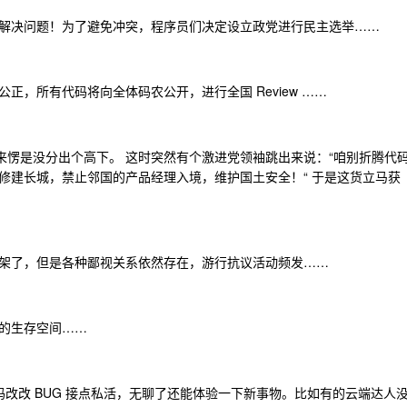
解决问题！为了避免冲突，程序员们决定设立政党进行民主选举……
，所有代码将向全体码农公开，进行全国 Review ……
下来愣是没分出个高下。 这时突然有个激进党领袖跳出来说：“咱别折腾代
修建长城，禁止邻国的产品经理入境，维护国土安全！“ 于是这货立马获
架了，但是各种鄙视关系依然存在，游行抗议活动频发……
的生存空间……
码改改 BUG 接点私活，无聊了还能体验一下新事物。比如有的云端达人