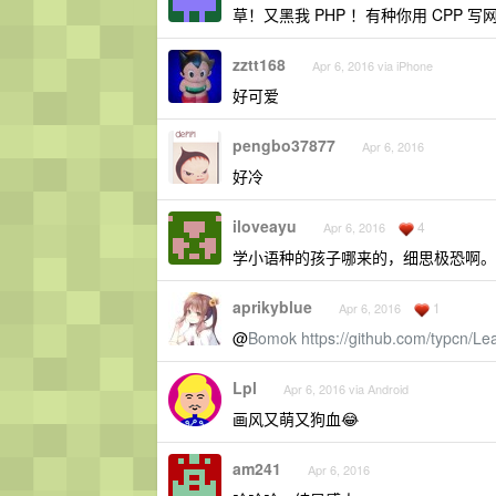
草！又黑我 PHP ！有种你用 CPP 
zztt168
Apr 6, 2016 via iPhone
好可爱
pengbo37877
Apr 6, 2016
好冷
iloveayu
4
Apr 6, 2016
学小语种的孩子哪来的，细思极恐啊。
aprikyblue
1
Apr 6, 2016
@
Bomok
https://github.com/typcn/L
Lpl
Apr 6, 2016 via Android
画风又萌又狗血😂
am241
Apr 6, 2016