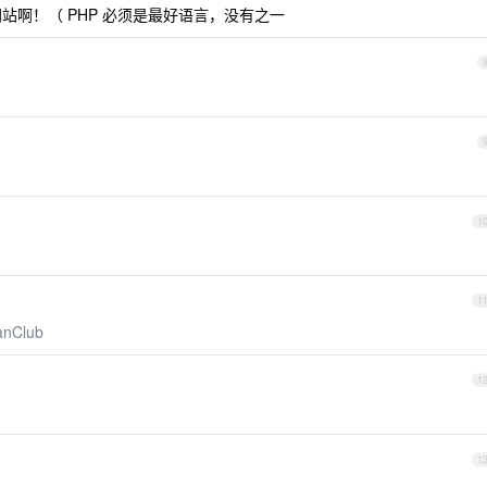
写网站啊！（ PHP 必须是最好语言，没有之一
1
1
eanClub
1
1